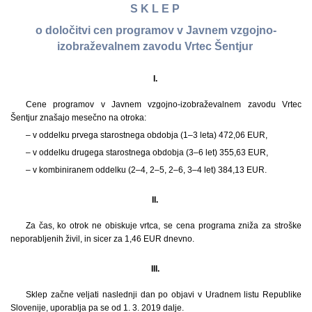
S K L E P
o določitvi cen programov v Javnem vzgojno-
izobraževalnem zavodu Vrtec Šentjur
I.
Cene programov v Javnem vzgojno-izobraževalnem zavodu Vrtec
Šentjur znašajo mesečno na otroka:
– v oddelku prvega starostnega obdobja (1–3 leta) 472,06 EUR,
– v oddelku drugega starostnega obdobja (3–6 let) 355,63 EUR,
– v kombiniranem oddelku (2–4, 2–5, 2–6, 3–4 let) 384,13 EUR.
II.
Za čas, ko otrok ne obiskuje vrtca, se cena programa zniža za stroške
neporabljenih živil, in sicer za 1,46 EUR dnevno.
III.
Sklep začne veljati naslednji dan po objavi v Uradnem listu Republike
Slovenije, uporablja pa se od 1. 3. 2019 dalje.