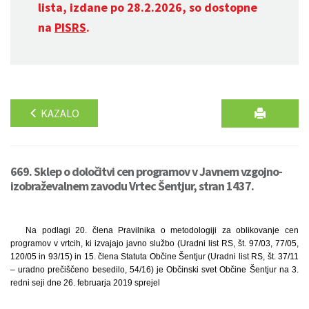
lista, izdane po 28.2.2026, so dostopne
na
PISRS
.
KAZALO
669. Sklep o določitvi cen programov v Javnem vzgojno-
izobraževalnem zavodu Vrtec Šentjur, stran 1437.
Na podlagi 20. člena Pravilnika o metodologiji za oblikovanje cen
programov v vrtcih, ki izvajajo javno službo (Uradni list RS, št. 97/03, 77/05,
120/05 in 93/15) in 15. člena Statuta Občine Šentjur (Uradni list RS, št. 37/11
– uradno prečiščeno besedilo, 54/16) je Občinski svet Občine Šentjur na 3.
redni seji dne 26. februarja 2019 sprejel