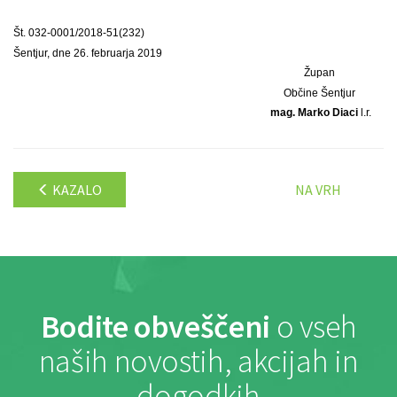
Št. 032-0001/2018-51(232)
Šentjur, dne 26. februarja 2019
Župan
Občine Šentjur
mag. Marko Diaci
l.r.
KAZALO
NA VRH
Bodite obveščeni
o vseh
naših novostih, akcijah in
dogodkih