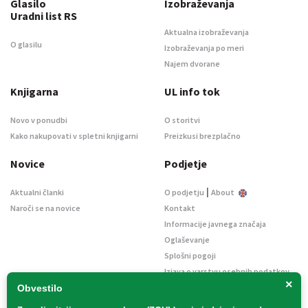
Glasilo
Izobraževanja
Uradni list RS
Aktualna izobraževanja
O glasilu
Izobraževanja po meri
Najem dvorane
Knjigarna
UL info tok
Novo v ponudbi
O storitvi
Kako nakupovati v spletni knjigarni
Preizkusi brezplačno
Novice
Podjetje
|
Aktualni članki
O podjetju
About
Naroči se na novice
Kontakt
Informacije javnega značaja
Oglaševanje
Splošni pogoji
Izjava o varstvu osebnih podatkov
×
E-dražbe
Obvestilo