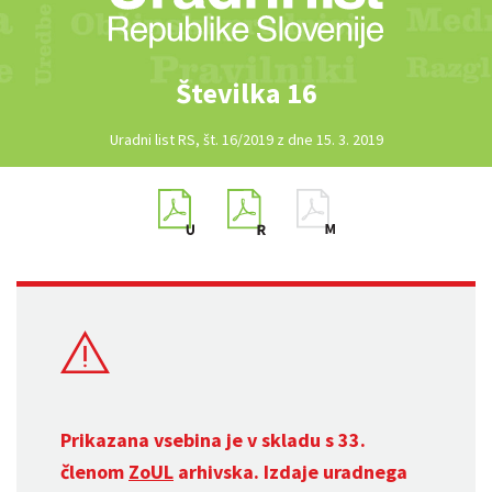
Številka 16
Uradni list RS, št. 16/2019 z dne 15. 3. 2019
Prikazana vsebina je v skladu s 33.
členom
ZoUL
arhivska. Izdaje uradnega