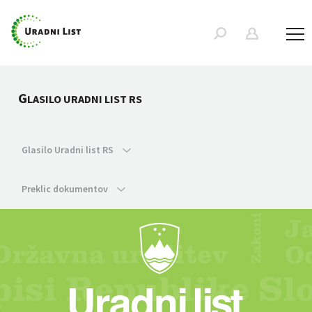
G
LASILO URADNI LIST RS
Glasilo Uradni list RS
Preklic dokumentov