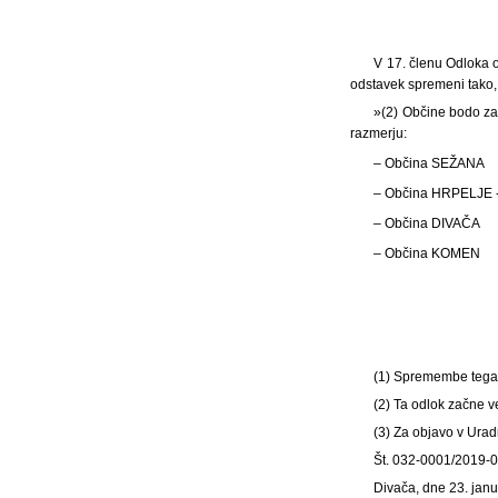
V 17. členu Odloka o
odstavek spremeni tako, 
»(2) Občine bodo za
razmerju:
– Občina SEŽANA
– Občina HRPELJE 
– Občina DIVAČA
– Občina KOMEN
(1) Spremembe tega o
(2) Ta odlok začne v
(3) Za objavo v Ura
Št. 032-0001/2019-
Divača, dne 23. jan