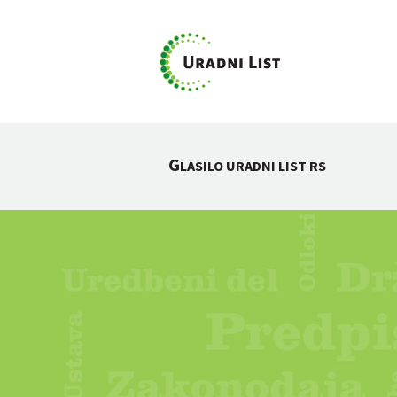
G
LASILO URADNI LIST RS