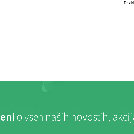
David
eni
o vseh naših novostih, akci