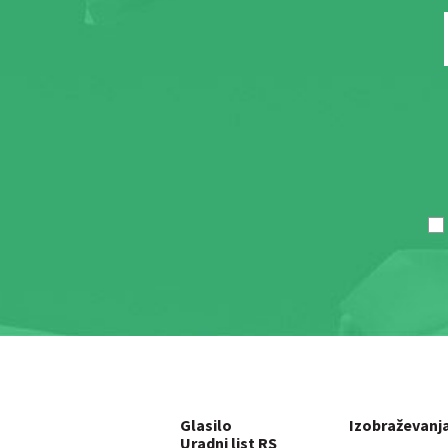
Glasilo
Izobraževanj
Uradni list RS