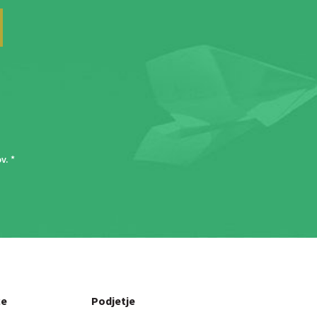
ov
. *
ce
Podjetje