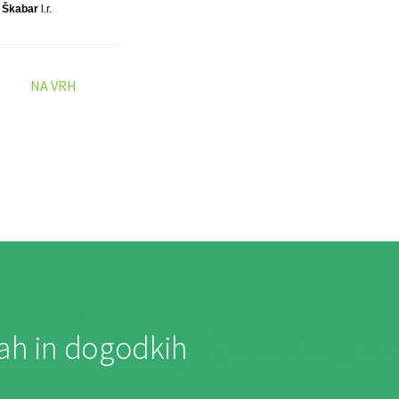
 Škabar
l.r.
NA VRH
jah in dogodkih