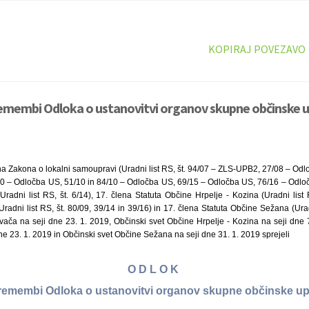
KOPIRAJ POVEZAVO
remembi Odloka o ustanovitvi organov skupne občinske u
na Zakona o lokalni samoupravi (Uradni list RS, št. 94/07 – ZLS-UPB2, 27/08 – Odl
0 – Odločba US, 51/10 in 84/10 – Odločba US, 69/15 – Odločba US, 76/16 – Odloč
radni list RS, št. 6/14), 17. člena Statuta Občine Hrpelje - Kozina (Uradni list 
adni list RS, št. 80/09, 39/14 in 39/16) in 17. člena Statuta Občine Sežana (Uradn
vača na seji dne 23. 1. 2019, Občinski svet Občine Hrpelje - Kozina na seji dne 7
 23. 1. 2019 in Občinski svet Občine Sežana na seji dne 31. 1. 2019 sprejeli
O D L O K
remembi Odloka o ustanovitvi organov skupne občinske u