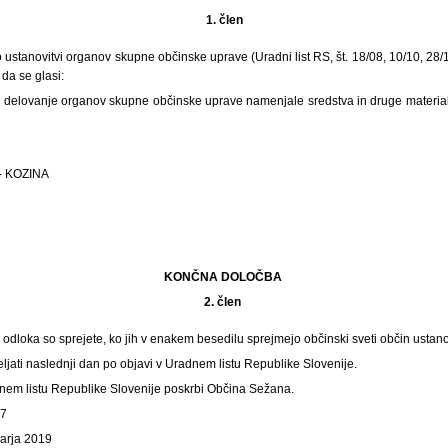
1. člen
 ustanovitvi organov skupne občinske uprave (Uradni list RS, št. 18/08, 10/10, 28/1
da se glasi:
 delovanje organov skupne občinske uprave namenjale sredstva in druge materia
- KOZINA
KONČNA DOLOČBA
2. člen
dloka so sprejete, ko jih v enakem besedilu sprejmejo občinski sveti občin ustanov
eljati naslednji dan po objavi v Uradnem listu Republike Slovenije.
dnem listu Republike Slovenije poskrbi Občina Sežana.
07
uarja 2019