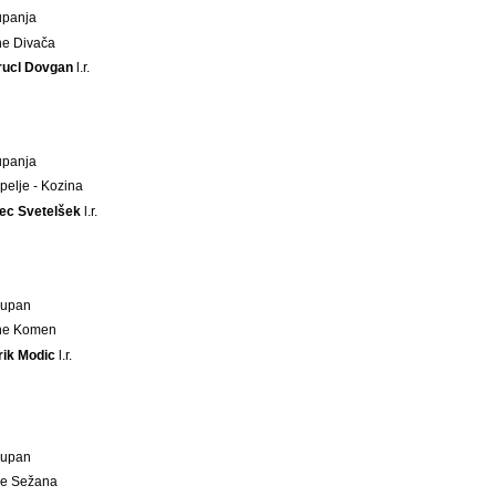
upanja
ne Divača
rucl Dovgan
l.r.
upanja
pelje - Kozina
ec Svetelšek
l.r.
Župan
ne Komen
rik Modic
l.r.
Župan
ne Sežana