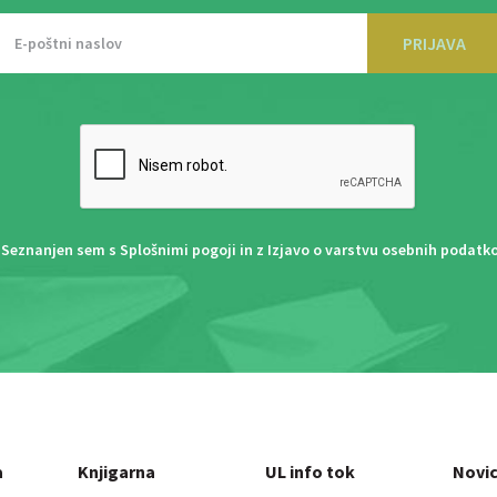
PRIJAVA
Seznanjen sem s
Splošnimi pogoji
in z
Izjavo o varstvu osebnih podatk
a
Knjigarna
UL info tok
Novi