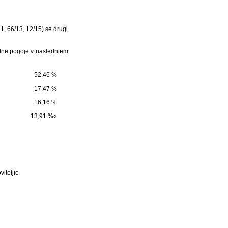
1, 66/13, 12/15) se drugi
lne pogoje v naslednjem
52,46 %
17,47 %
16,16 %
13,91 %«
iteljic.