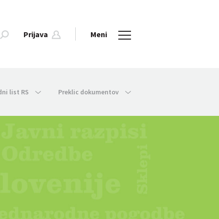
Prijava
Meni
dni list RS
Preklic dokumentov