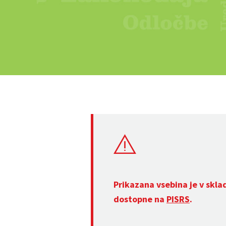
Prikazana vsebina je v skla
dostopne na
PISRS
.