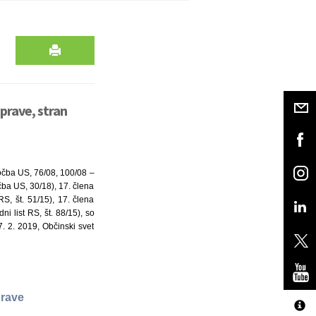
prave, stran
očba US, 76/08, 100/08 –
ba US, 30/18), 17. člena
RS, št. 51/15), 17. člena
i list RS, št. 88/15), so
. 2. 2019, Občinski svet
prave