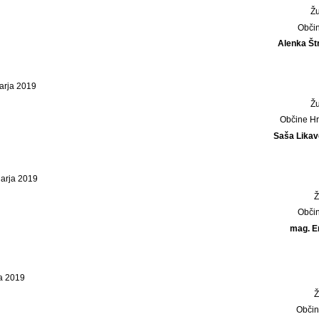
Ž
Obči
Alenka Št
uarja 2019
Ž
Občine Hr
Saša Likav
uarja 2019
Obči
mag. E
a 2019
Obči