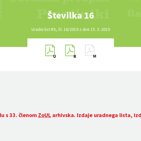
Številka 16
Uradni list RS, št. 16/2019 z dne 15. 3. 2019
du s 33. členom
ZoUL
arhivska. Izdaje uradnega lista, iz