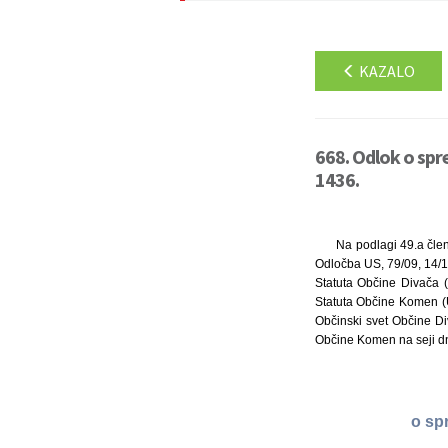
KAZALO
668. Odlok o sp
1436.
Na podlagi 49.a čle
Odločba US, 79/09, 14/1
Statuta Občine Divača (U
Statuta Občine Komen (Ur
Občinski svet Občine Di
Občine Komen na seji dne
o sp