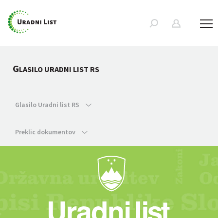
G
LASILO URADNI LIST RS
Glasilo Uradni list RS
Preklic dokumentov