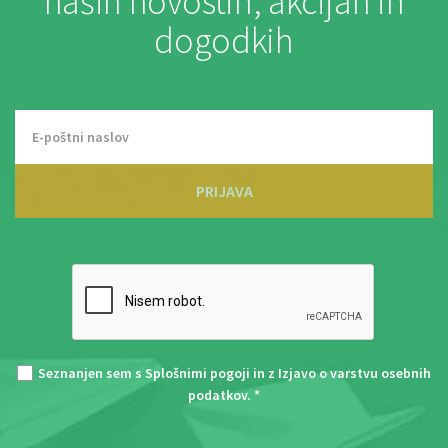
naših novostih, akcijah in
dogodkih
PRIJAVA
Seznanjen sem s
Splošnimi pogoji
in z
Izjavo o varstvu osebnih
podatkov
. *