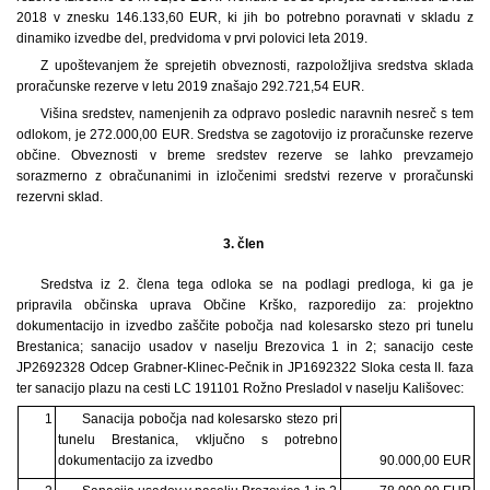
2018 v znesku 146.133,60 EUR, ki jih bo potrebno poravnati v skladu z
dinamiko izvedbe del, predvidoma v prvi polovici leta 2019.
Z upoštevanjem že sprejetih obveznosti, razpoložljiva sredstva sklada
proračunske rezerve v letu 2019 znašajo 292.721,54 EUR.
Višina sredstev, namenjenih za odpravo posledic naravnih nesreč s tem
odlokom, je 272.000,00 EUR. Sredstva se zagotovijo iz proračunske rezerve
občine. Obveznosti v breme sredstev rezerve se lahko prevzamejo
sorazmerno z obračunanimi in izločenimi sredstvi rezerve v proračunski
rezervni sklad.
3. člen
Sredstva iz 2. člena tega odloka se na podlagi predloga, ki ga je
pripravila občinska uprava Občine Krško, razporedijo za: projektno
dokumentacijo in izvedbo zaščite pobočja nad kolesarsko stezo pri tunelu
Brestanica; sanacijo usadov v naselju Brezovica 1 in 2; sanacijo ceste
JP2692328 Odcep Grabner-Klinec-Pečnik in JP1692322 Sloka cesta II. faza
ter sanacijo plazu na cesti LC 191101 Rožno Presladol v naselju Kališovec:
1
Sanacija pobočja nad kolesarsko stezo pri
tunelu Brestanica, vključno s potrebno
dokumentacijo za izvedbo
90.000,00 EUR