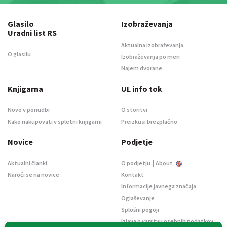
Glasilo
Izobraževanja
Uradni list RS
Aktualna izobraževanja
O glasilu
Izobraževanja po meri
Najem dvorane
Knjigarna
UL info tok
Novo v ponudbi
O storitvi
Kako nakupovati v spletni knjigarni
Preizkusi brezplačno
Novice
Podjetje
|
Aktualni članki
O podjetju
About
Naroči se na novice
Kontakt
Informacije javnega značaja
Oglaševanje
Splošni pogoji
Izjava o varstvu osebnih podatkov