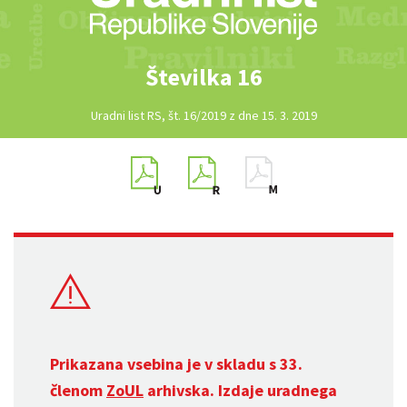
Številka 16
Uradni list RS, št. 16/2019 z dne 15. 3. 2019
Prikazana vsebina je v skladu s 33.
členom
ZoUL
arhivska. Izdaje uradnega