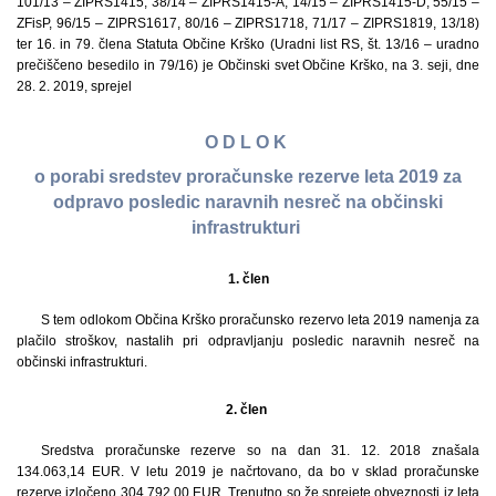
101/13 – ZIPRS1415, 38/14 – ZIPRS1415-A, 14/15 – ZIPRS1415-D, 55/15 –
ZFisP, 96/15 – ZIPRS1617, 80/16 – ZIPRS1718, 71/17 – ZIPRS1819, 13/18)
ter 16. in 79. člena Statuta Občine Krško (Uradni list RS, št. 13/16 – uradno
prečiščeno besedilo in 79/16) je Občinski svet Občine Krško, na 3. seji, dne
28. 2. 2019, sprejel
O D L O K
o porabi sredstev proračunske rezerve leta 2019 za
odpravo posledic naravnih nesreč na občinski
infrastrukturi
1.
člen
S tem odlokom Občina Krško proračunsko rezervo leta 2019 namenja za
plačilo stroškov, nastalih pri odpravljanju posledic naravnih nesreč na
občinski infrastrukturi.
2. člen
Sredstva proračunske rezerve so na dan 31. 12. 2018 znašala
134.063,14 EUR. V letu 2019 je načrtovano, da bo v sklad proračunske
rezerve izločeno 304.792,00 EUR. Trenutno so že sprejete obveznosti iz leta