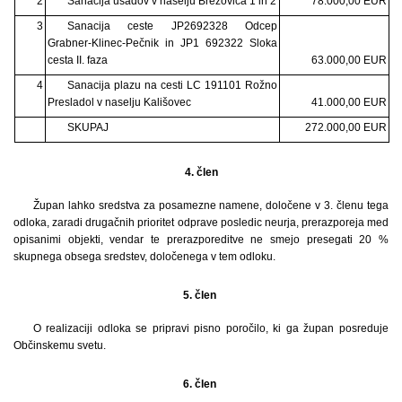
2
Sanacija usadov v naselju Brezovica 1 in 2
78.000,00 EUR
3
Sanacija ceste JP2692328 Odcep
Grabner-Klinec-Pečnik in JP1 692322 Sloka
cesta II. faza
63.000,00 EUR
4
Sanacija plazu na cesti LC 191101 Rožno
Presladol v naselju Kališovec
41.000,00 EUR
SKUPAJ
272.000,00 EUR
4.
člen
Župan lahko sredstva za posamezne namene, določene v 3. členu tega
odloka, zaradi drugačnih prioritet odprave posledic neurja, prerazporeja med
opisanimi objekti, vendar te prerazporeditve ne smejo presegati 20 %
skupnega obsega sredstev, določenega v tem odloku.
5. člen
O realizaciji odloka se pripravi pisno poročilo, ki ga župan posreduje
Občinskemu svetu.
6. člen