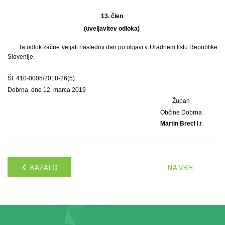
13. člen
(uveljavitev odloka)
Ta odlok začne veljati naslednji dan po objavi v Uradnem listu Republike
Slovenije.
Št. 410-0005/2018-26(5)
Dobrna, dne 12. marca 2019
Župan
Občine Dobrna
Martin Brecl
l.r.
KAZALO
NA VRH