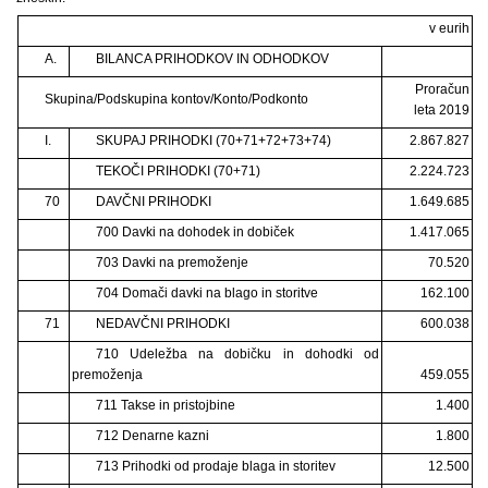
v eurih
A.
BILANCA PRIHODKOV IN ODHODKOV
Proračun
Skupina/Podskupina kontov/Konto/Podkonto
leta 2019
I.
SKUPAJ PRIHODKI (70+71+72+73+74)
2.867.827
TEKOČI PRIHODKI (70+71)
2.224.723
70
DAVČNI PRIHODKI
1.649.685
700 Davki na dohodek in dobiček
1.417.065
703 Davki na premoženje
70.520
704 Domači davki na blago in storitve
162.100
71
NEDAVČNI PRIHODKI
600.038
710 Udeležba na dobičku in dohodki od
premoženja
459.055
711 Takse in pristojbine
1.400
712 Denarne kazni
1.800
713 Prihodki od prodaje blaga in storitev
12.500