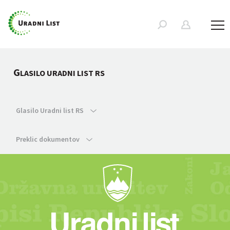
G
LASILO URADNI LIST RS
Glasilo Uradni list RS
Preklic dokumentov