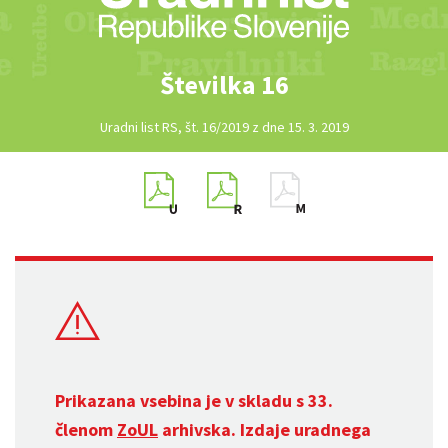
Številka 16
Uradni list RS, št. 16/2019 z dne 15. 3. 2019
Prikazana vsebina je v skladu s 33.
členom
ZoUL
arhivska. Izdaje uradnega