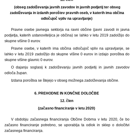
(obseg zadolževanja javnih zavodov in javnih podjetij ter obseg
zadolževanja in izdanih poroštev pravnih oseb, v katerih ima občina
odločujoč vpliv na upravljanje)
Pravne osebe javnega sektorja na ravni občine (javni zavodi in javna
podjetja, katerih ustanoviteljica je občina) se lahko v letu 2019 zadolžijo do
skupne višine 0 eurov.
Pravne osebe, v katerih ima občina odločujoč vpliv na upravljanje, se
lahko v letu 2019 zadolžijo do skupne višine 0 eurov in izdajo poroštva do
skupne višine glavnic 0 eurov.
O dajanju soglasij k zadolževanju javnih podjetij in javnih zavodov
odloča župan.
Izdana poroštva se štejejo v obseg možnega zadolževanja občine.
6. PREHODNE IN KONČNE DOLOČBE
12. člen
(začasno financiranje v letu 2020)
V obdobju začasnega financiranja Občine Dobrna v letu 2020, če bo
začasno financiranje potrebno, se uporablja ta odlok in sklep o določitvi
začasnega financiranja.