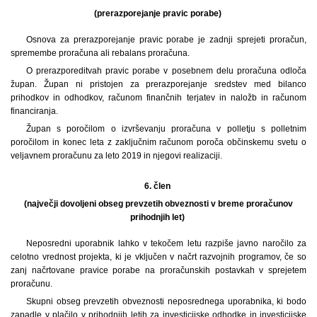
(prerazporejanje pravic porabe)
Osnova za prerazporejanje pravic porabe je zadnji sprejeti proračun,
spremembe proračuna ali rebalans proračuna.
O prerazporeditvah pravic porabe v posebnem delu proračuna odloča
župan. Župan ni pristojen za prerazporejanje sredstev med bilanco
prihodkov in odhodkov, računom finančnih terjatev in naložb in računom
financiranja.
Župan s poročilom o izvrševanju proračuna v polletju s polletnim
poročilom in konec leta z zaključnim računom poroča občinskemu svetu o
veljavnem proračunu za leto 2019 in njegovi realizaciji.
6. člen
(največji dovoljeni obseg prevzetih obveznosti v breme proračunov
prihodnjih let)
Neposredni uporabnik lahko v tekočem letu razpiše javno naročilo za
celotno vrednost projekta, ki je vključen v načrt razvojnih programov, če so
zanj načrtovane pravice porabe na proračunskih postavkah v sprejetem
proračunu.
Skupni obseg prevzetih obveznosti neposrednega uporabnika, ki bodo
zapadle v plačilo v prihodnjih letih za investicijske odhodke in investicijske