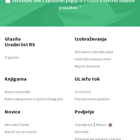
Seznanjen sem s
Splošnimi pogoji
in z
Izjavo o varstvu osebnih
podatkov
. *
Glasilo
Izobraževanja
Uradni list RS
Aktualna izobraževanja
O glasilu
Izobraževanja po meri
Najem dvorane
Knjigarna
UL info tok
Novo v ponudbi
O storitvi
Kako nakupovati v spletni knjigarni
Preizkusi brezplačno
Novice
Podjetje
|
Aktualni članki
O podjetju
About
Naroči se na novice
Kontakt
Informacije javnega značaja