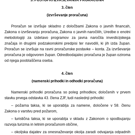
3. člen
(izvrševanje proračuna)
Proračun se izvršuje skladno z določbami Zakona o javnih financah,
Zakona o izvrševanju proračuna, Zakona o javnih naročilih, Uredbe o enotni
metodologiji za izdelavo programov za javna naročila investicijskega
značaja in drugimi podzakonskimi predpisi ter navodili, ki jih izda župan.
Proračun se izvršuje na ravni proračunske postavke – konta. Za izvrševanje
proračuna je odgovoren župan. Odredbodajalec proračuna je župan oziroma
od njega pooblaščena oseba.
4. člen
(namenski prihodki in odhodki proračuna)
Namenski prihodki proračuna so poleg prihodkov, določenih v prvem
stavku prvega odstavka 43. člena ZJF, tudi naslednji prihodki:
– požarna taksa, ki se uporablja za namene, določene v 58. členu
Zakona o varstvu pred požarom,
– turistična taksa, ki se uporablja v skladu z Zakonom o spodbujanju
razvoja turizma in letnim proračunom občine,
– okoljska dajatev za onesnaževanje okolja zaradi odvajanja odpadnih