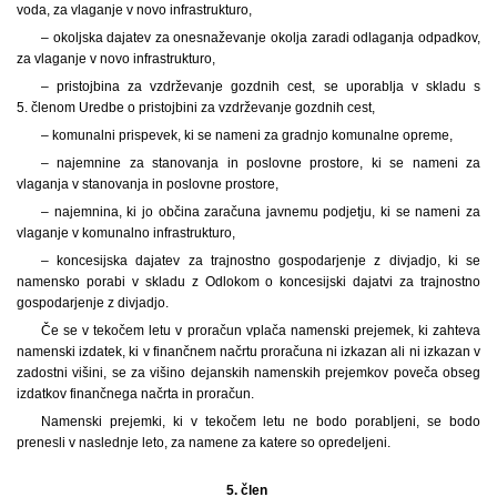
voda, za vlaganje v novo infrastrukturo,
– okoljska dajatev za onesnaževanje okolja zaradi odlaganja odpadkov,
za vlaganje v novo infrastrukturo,
– pristojbina za vzdrževanje gozdnih cest, se uporablja v skladu s
5. členom Uredbe o pristojbini za vzdrževanje gozdnih cest,
– komunalni prispevek, ki se nameni za gradnjo komunalne opreme,
– najemnine za stanovanja in poslovne prostore, ki se nameni za
vlaganja v stanovanja in poslovne prostore,
– najemnina, ki jo občina zaračuna javnemu podjetju, ki se nameni za
vlaganje v komunalno infrastrukturo,
– koncesijska dajatev za trajnostno gospodarjenje z divjadjo, ki se
namensko porabi v skladu z Odlokom o koncesijski dajatvi za trajnostno
gospodarjenje z divjadjo.
Če se v tekočem letu v proračun vplača namenski prejemek, ki zahteva
namenski izdatek, ki v finančnem načrtu proračuna ni izkazan ali ni izkazan v
zadostni višini, se za višino dejanskih namenskih prejemkov poveča obseg
izdatkov finančnega načrta in proračun.
Namenski prejemki, ki v tekočem letu ne bodo porabljeni, se bodo
prenesli v naslednje leto, za namene za katere so opredeljeni.
5. člen