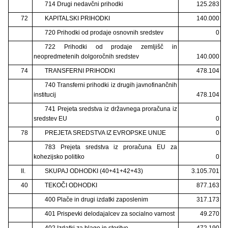
714 Drugi nedavčni prihodki
125.283
72
KAPITALSKI PRIHODKI
140.000
720 Prihodki od prodaje osnovnih sredstev
0
722 Prihodki od prodaje zemljišč in
neopredmetenih dolgoročnih sredstev
140.000
74
TRANSFERNI PRIHODKI
478.104
740 Transferni prihodki iz drugih javnofinančnih
institucij
478.104
741 Prejeta sredstva iz državnega proračuna iz
sredstev EU
0
78
PREJETA SREDSTVA IZ EVROPSKE UNIJE
0
783 Prejeta sredstva iz proračuna EU za
kohezijsko politiko
0
II.
SKUPAJ ODHODKI (40+41+42+43)
3.105.701
40
TEKOČI ODHODKI
877.163
400 Plače in drugi izdatki zaposlenim
317.173
401 Prispevki delodajalcev za socialno varnost
49.270
402 Izdatki za blago in storitve
472.190