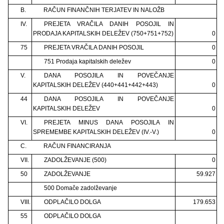
B.
RAČUN FINANČNIH TERJATEV IN NALOŽB
IV.
PREJETA VRAČILA DANIH POSOJIL IN
PRODAJA KAPITALSKIH DELEŽEV (750+751+752)
0
75
PREJETA VRAČILA DANIH POSOJIL
0
751 Prodaja kapitalskih deležev
0
V.
DANA POSOJILA IN POVEČANJE
KAPITALSKIH DELEŽEV (440+441+442+443)
0
44
DANA POSOJILA IN POVEČANJE
KAPITALSKIH DELEŽEV
0
VI.
PREJETA MINUS DANA POSOJILA IN
SPREMEMBE KAPITALSKIH DELEŽEV (IV.-V.)
0
C.
RAČUN FINANCIRANJA
VII.
ZADOLŽEVANJE (500)
0
50
ZADOLŽEVANJE
59.927
500 Domače zadolževanje
VIII.
ODPLAČILO DOLGA
179.653
55
ODPLAČILO DOLGA