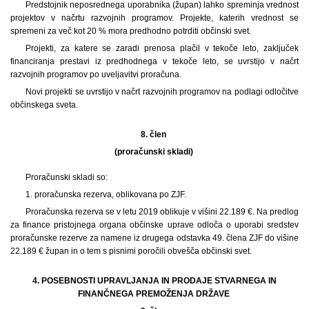
Predstojnik neposrednega uporabnika (župan) lahko spreminja vrednost
projektov v načrtu razvojnih programov. Projekte, katerih vrednost se
spremeni za več kot 20 % mora predhodno potrditi občinski svet.
Projekti, za katere se zaradi prenosa plačil v tekoče leto, zaključek
financiranja prestavi iz predhodnega v tekoče leto, se uvrstijo v načrt
razvojnih programov po uveljavitvi proračuna.
Novi projekti se uvrstijo v načrt razvojnih programov na podlagi odločitve
občinskega sveta.
8. člen
(proračunski skladi)
Proračunski skladi so:
1. proračunska rezerva, oblikovana po ZJF.
Proračunska rezerva se v letu 2019 oblikuje v višini 22.189 €. Na predlog
za finance pristojnega organa občinske uprave odloča o uporabi sredstev
proračunske rezerve za namene iz drugega odstavka 49. člena ZJF do višine
22.189 € župan in o tem s pisnimi poročili obvešča občinski svet.
4. POSEBNOSTI UPRAVLJANJA IN PRODAJE STVARNEGA IN
FINANČNEGA PREMOŽENJA DRŽAVE