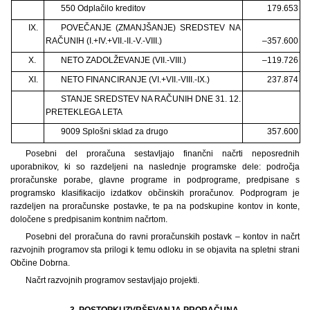
550 Odplačilo kreditov
179.653
IX.
POVEČANJE (ZMANJŠANJE) SREDSTEV NA
RAČUNIH (I.+IV.+VII.-II.-V.-VIII.)
–357.600
X.
NETO ZADOLŽEVANJE (VII.-VIII.)
–119.726
XI.
NETO FINANCIRANJE (VI.+VII.-VIII.-IX.)
237.874
STANJE SREDSTEV NA RAČUNIH DNE 31. 12.
PRETEKLEGA LETA
9009 Splošni sklad za drugo
357.600
Posebni del proračuna sestavljajo finančni načrti neposrednih
uporabnikov, ki so razdeljeni na naslednje programske dele: področja
proračunske porabe, glavne programe in podprograme, predpisane s
programsko klasifikacijo izdatkov občinskih proračunov. Podprogram je
razdeljen na proračunske postavke, te pa na podskupine kontov in konte,
določene s predpisanim kontnim načrtom.
Posebni del proračuna do ravni proračunskih postavk – kontov in načrt
razvojnih programov sta prilogi k temu odloku in se objavita na spletni strani
Občine Dobrna.
Načrt razvojnih programov sestavljajo projekti.
3. POSTOPKI IZVRŠEVANJA PRORAČUNA