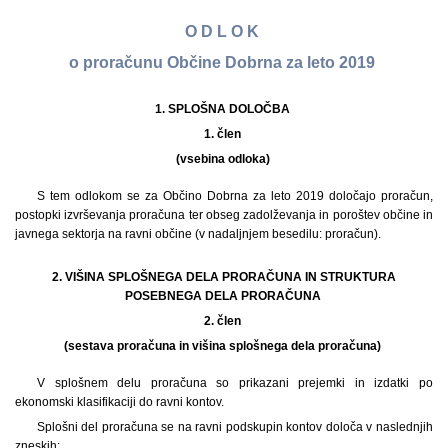
O D L O K
o proračunu Občine Dobrna za leto 2019
1. SPLOŠNA DOLOČBA
1. člen
(vsebina odloka)
S tem odlokom se za Občino Dobrna za leto 2019 določajo proračun,
postopki izvrševanja proračuna ter obseg zadolževanja in poroštev občine in
javnega sektorja na ravni občine (v nadaljnjem besedilu: proračun).
2. VIŠINA SPLOŠNEGA DELA PRORAČUNA IN STRUKTURA
POSEBNEGA DELA PRORAČUNA
2. člen
(sestava proračuna in višina splošnega dela proračuna)
V splošnem delu proračuna so prikazani prejemki in izdatki po
ekonomski klasifikaciji do ravni kontov.
Splošni del proračuna se na ravni podskupin kontov določa v naslednjih
zneskih: