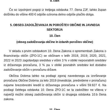
9. člen
Če so izpolnjeni pogoji iz tretjega odstavka 77. člena ZJF, lahko župan
dolžniku do višine 400 € odpiše oziroma delno odpiše plačilo dolga.
5. OBSEG ZADOLŽEVANJA IN POROŠTEV OBČINE IN JAVNEGA
SEKTORJA
10. člen
(obseg zadolževanja občine in izdanih poroštev občine)
V skladu s prvim odstavkom 10. člena Zakona o spremembah Zakona o
financiranju občin (ZFO-1C) se občinam v letih 2018, 2019, 2020, 2021,
2022 in 2023 zagotavljajo sredstva v višini 3 % v obliki nepovratnih sredstev
iz državnega proračuna, 3 % pa v obliki povratnih sredstev kot dodatno
zadolževanje občin v proračunu države.
Občina Dobrna lahko na podlagi zgoraj navedenega za izvrševanje
proračuna Občine Dobrna za leto 2019 (investicije, predvidene v proračunu)
najame brezobrestni kredit iz državnega proračuna v višini 59.927 €. Na
podlagi četrtega odstavka 10. člena ZFO-1C se ta zadolžitev ne všteva v
največji možni obseg zadolževanja občin iz drugega odstavka 10.b člena
zakona.
11. člen