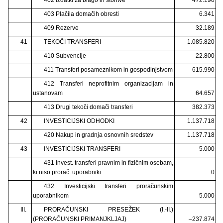
403 Plačila domačih obresti
6.341
409 Rezerve
32.189
41
TEKOČI TRANSFERI
1.085.820
410 Subvencije
22.800
411 Transferi posameznikom in gospodinjstvom
615.990
412 Transferi neprofitnim organizacijam in
ustanovam
64.657
413 Drugi tekoči domači transferi
382.373
42
INVESTICIJSKI ODHODKI
1.137.718
420 Nakup in gradnja osnovnih sredstev
1.137.718
43
INVESTICIJSKI TRANSFERI
5.000
431 Invest. transferi pravnim in fizičnim osebam,
ki niso prorač. uporabniki
0
432 Investicijski transferi proračunskim
uporabnikom
5.000
III.
PRORAČUNSKI PRESEŽEK (I.-II.)
(PRORAČUNSKI PRIMANJKLJAJ)
–237.874