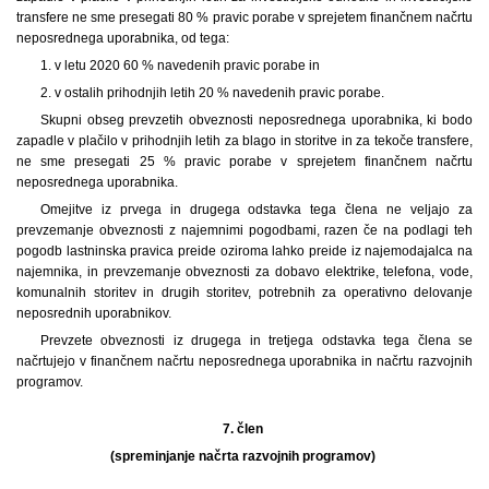
transfere ne sme presegati 80 % pravic porabe v sprejetem finančnem načrtu
neposrednega uporabnika, od tega:
1. v letu 2020 60 % navedenih pravic porabe in
2. v ostalih prihodnjih letih 20 % navedenih pravic porabe.
Skupni obseg prevzetih obveznosti neposrednega uporabnika, ki bodo
zapadle v plačilo v prihodnjih letih za blago in storitve in za tekoče transfere,
ne sme presegati 25 % pravic porabe v sprejetem finančnem načrtu
neposrednega uporabnika.
Omejitve iz prvega in drugega odstavka tega člena ne veljajo za
prevzemanje obveznosti z najemnimi pogodbami, razen če na podlagi teh
pogodb lastninska pravica preide oziroma lahko preide iz najemodajalca na
najemnika, in prevzemanje obveznosti za dobavo elektrike, telefona, vode,
komunalnih storitev in drugih storitev, potrebnih za operativno delovanje
neposrednih uporabnikov.
Prevzete obveznosti iz drugega in tretjega odstavka tega člena se
načrtujejo v finančnem načrtu neposrednega uporabnika in načrtu razvojnih
programov.
7. člen
(spreminjanje načrta razvojnih programov)