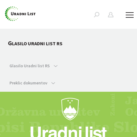
G
LASILO URADNI LIST RS
Glasilo Uradni list RS
Preklic dokumentov