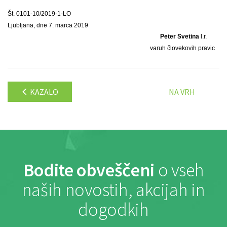
Št. 0101-10/2019-1-LO
Ljubljana, dne 7. marca 2019
Peter Svetina
l.r.
varuh človekovih pravic
KAZALO
NA VRH
Bodite obveščeni
o vseh
naših novostih, akcijah in
dogodkih