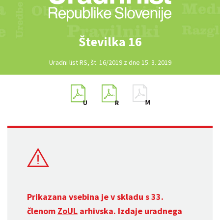
Številka 16
Uradni list RS, št. 16/2019 z dne 15. 3. 2019
Prikazana vsebina je v skladu s 33.
členom
ZoUL
arhivska. Izdaje uradnega