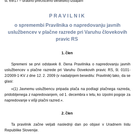
št. 69/17 – uradno prečiščeno besedilo) izdajam
P R A V I L N I K
o spremembi Pravilnika o napredovanju javnih
uslužbencev v plačne razrede pri Varuhu človekovih
pravic RS
1. člen
Spremeni se prvi odstavek 8. člena Pravilnika o napredovanju javnih
uslužbencev v plačne razrede pri Varuhu človekovih pravic RS, št. 0101-
2/2009-1-KV z dne 12. 2. 2009 (v nadaljnjem besedilu: Pravilnik) tako, da se
glasi:
»(1) Javnemu uslužbencu pripada plača na podlagi plačnega razreda,
pridobljenega z napredovanjem, od 1. decembra v letu, ko izpolni pogoje za
napredovanje v višji plačni razred.«.
2. člen
Ta pravilnik začne veljati naslednji dan po objavi v Uradnem listu
Republike Slovenije.