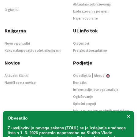
Aktualna izobraževanja
O glasilu
Izobraževanja po meri
Najem dvorane
Knjigarna
UL info tok
Novo v ponudbi
O storitvi
Kako nakupovati v spletni knjigarni
Preizkusi brezplačno
Novice
Podjetje
|
Aktualni članki
O podjetju
About
Naroči se na novice
Kontakt
Informacije javnega značaja
Oglaševanje
Splošni pogoji
Izjava o varstvu osebnih podatkov
×
E-dražbe
Obvestilo
Z uveljavitvijo
novega zakona (ZOUL)
se je
izdajanje uradnega
lista s 1. 3. 2026 preneslo
neposredno
na Službo Vlade