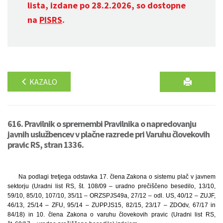
lista, izdane po 28.2.2026, so dostopne
na
PISRS
.
KAZALO
616. Pravilnik o spremembi Pravilnika o napredovanju
javnih uslužbencev v plačne razrede pri Varuhu človekovih
pravic RS, stran 1336.
Na podlagi tretjega odstavka 17. člena Zakona o sistemu plač v javnem
sektorju (Uradni list RS, št. 108/09 – uradno prečiščeno besedilo, 13/10,
59/10, 85/10, 107/10, 35/11 – ORZSPJS49a, 27/12 – odl. US, 40/12 – ZUJF,
46/13, 25/14 – ZFU, 95/14 – ZUPPJS15, 82/15, 23/17 – ZDOdv, 67/17 in
84/18) in 10. člena Zakona o varuhu človekovih pravic (Uradni list RS,