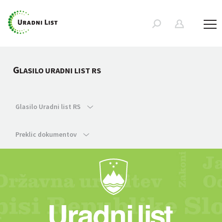
G
LASILO URADNI LIST RS
Glasilo Uradni list RS
Preklic dokumentov