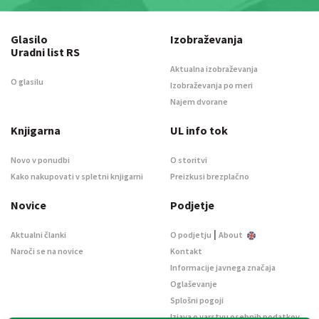
Glasilo
Izobraževanja
Uradni list RS
Aktualna izobraževanja
O glasilu
Izobraževanja po meri
Najem dvorane
Knjigarna
UL info tok
Novo v ponudbi
O storitvi
Kako nakupovati v spletni knjigarni
Preizkusi brezplačno
Novice
Podjetje
|
Aktualni članki
O podjetju
About
Naroči se na novice
Kontakt
Informacije javnega značaja
Oglaševanje
Splošni pogoji
Izjava o varstvu osebnih podatkov