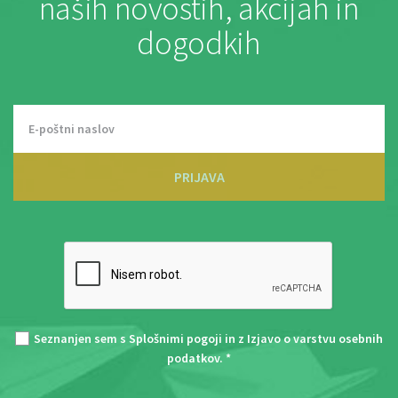
naših novostih, akcijah in
dogodkih
PRIJAVA
Seznanjen sem s
Splošnimi pogoji
in z
Izjavo o varstvu osebnih
podatkov
. *