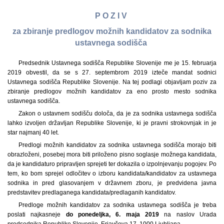
P O Z I V
za zbiranje predlogov možnih kandidatov za sodnika
ustavnega sodišča
Predsednik Ustavnega sodišča Republike Slovenije me je 15. februarja
2019 obvestil, da se s 27. septembrom 2019 izteče mandat sodnici
Ustavnega sodišča Republike Slovenije. Na tej podlagi objavljam poziv za
zbiranje predlogov možnih kandidatov za eno prosto mesto sodnika
ustavnega sodišča.
Zakon o ustavnem sodišču določa, da je za sodnika ustavnega sodišča
lahko izvoljen državljan Republike Slovenije, ki je pravni strokovnjak in je
star najmanj 40 let.
Predlogi možnih kandidatov za sodnika ustavnega sodišča morajo biti
obrazloženi, posebej mora biti priloženo pisno soglasje možnega kandidata,
da je kandidaturo pripravljen sprejeti ter dokazila o izpolnjevanju pogojev. Po
tem, ko bom sprejel odločitev o izboru kandidata/kandidatov za ustavnega
sodnika in pred glasovanjem v državnem zboru, je predvidena javna
predstavitev predlaganega kandidata/predlaganih kandidatov.
Predloge možnih kandidatov za sodnika ustavnega sodišča je treba
poslati najkasneje
do ponedeljka, 6. maja 2019
na naslov Urada
predsednika Republike Slovenije, Erjavčeva 17, 1000 Ljubljana.