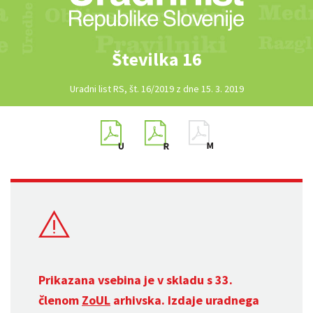
Številka 16
Uradni list RS, št. 16/2019 z dne 15. 3. 2019
Prikazana vsebina je v skladu s 33.
členom
ZoUL
arhivska. Izdaje uradnega