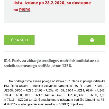
lista, izdane po 28.2.2026, so dostopne
na
PISRS
.
KAZALO
614. Poziv za zbiranje predlogov možnih kandidatov za
sodnika ustavnega sodišča, stran 1336.
Na podlagi osme alinee prvega odstavka 107. člena in prvega odstavka
163. člena Ustave Republike Slovenije (Uradni list RS, št. 33/91-I, 42/97 –
UZS68, 66/00 – UZ80, 24/03 – UZ3a, 47, 68, 69/04 – UZ14, 69/04 – UZ43,
69/04 – UZ50, 68/06 – UZ121,140,143, 47/13 – UZ148, 47/13 – UZ90,97,99
in 75/16 – UZ70a) ter 12. člena Zakona o ustavnem sodišču (Uradni list RS,
št. 64/07 – uradno prečiščeno besedilo in 109/12) objavljam