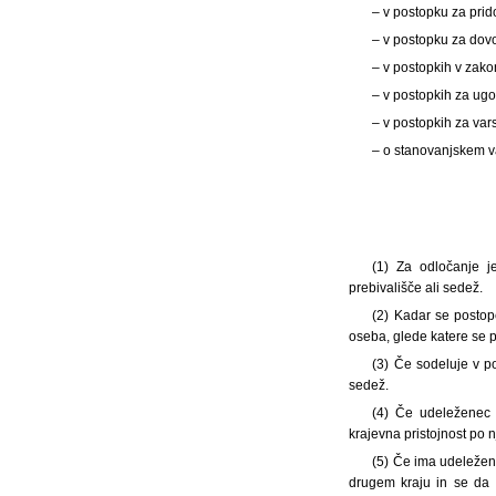
– v postopku za prido
– v postopku za dovo
– v postopkih v zako
– v postopkih za ugo
– v postopkih za vars
– o stanovanjskem v
(1) Za odločanje j
prebivališče ali sedež.
(2) Kadar se postop
oseba, glede katere se 
(3) Če sodeluje v p
sedež.
(4) Če udeleženec i
krajevna pristojnost po
(5) Če ima udeležene
drugem kraju in se da 