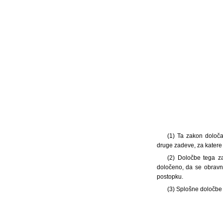
(1) Ta zakon določa
druge zadeve, za katere
(2) Določbe tega z
določeno, da se obravn
postopku.
(3) Splošne določbe