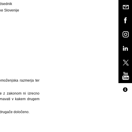
dsednik
ke Slovenije
remoženjska razmerja ter
re z zakonom ni izrecno
avnavati v kakem drugem
 drugače določeno.