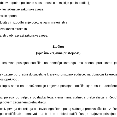
bitev popolne poslovne sposobnosti otroka, ki je postal roditelj,
litev sklenitve zakonske zveze,
nskih sporih,
tovitev in izpodbijanje očetovstva in materinstva,
tvo koristi otroka in
arstvu ob razvezi zakonske zveze.
11. člen
(splošna krajevna pristojnost)
e krajevno pristojno sodišče, na območju katerega ima oseba, proti kateri je
ek začne po uradni dolžnosti, je krajevno pristojno sodišče, na območju katerega
postopek vodi.
ostopku samo en udeleženec, je krajevno pristojno sodišče, kjer ima ta udeleženec
z prvega do tretjega odstavka tega člena nima stalnega prebivališča v Republi
 njegovem začasnem prebivališču.
c iz prvega do tretjega odstavka tega člena poleg stalnega prebivališča tudi zač
po okoliščinah domnevati, da bo tam prebival daljši čas, je krajevno pristojno