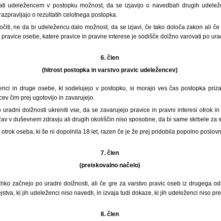
ati udeležencem v postopku možnost, da se izjavijo o navedbah drugih udeleže
razpravljajo o rezultatih celotnega postopka.
čiti, ne da bi udeležencu dalo možnost, da se izjavi, če tako določa zakon ali če 
ravice osebe, katere pravice in pravne interese je sodišče dolžno varovati po urad
6. člen
(hitrost postopka in varstvo pravic udeležencev)
enci in druge osebe, ki sodelujejo v postopku, si morajo ves čas postopka priza
ev čim prej ugotovijo in zavarujejo.
uradni dolžnosti ukreniti vse, da se zavarujejo pravice in pravni interesi otrok in
av v duševnem zdravju ali drugih okoliščin niso sposobne, da bi same skrbele za sv
 otrok oseba, ki še ni dopolnila 18 let, razen če je že prej pridobila popolno poslo
7. člen
(preiskovalno načelo)
ahko začnejo po uradni dolžnosti, ali če gre za varstvo pravic oseb iz drugega o
stva, ki jih udeleženci niso navedli, in izvaja tudi dokaze, ki jih udeleženci niso pre
8. člen