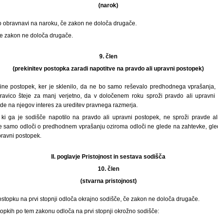
(narok)
po obravnavi na naroku, če zakon ne določa drugače.
 če zakon ne določa drugače.
9. člen
(prekinitev postopka zaradi napotitve na pravdo ali upravni postopek)
ine postopek, ker je sklenilo, da ne bo samo reševalo predhodnega vprašanja, 
ravico šteje za manj verjetno, da v določenem roku sproži pravdo ali upravni 
e na njegov interes za ureditev pravnega razmerja.
 ki ga je sodišče napotilo na pravdo ali upravni postopek, ne sproži pravde a
e samo odloči o predhodnem vprašanju oziroma odloči ne glede na zahtevke, gled
pravni postopek.
II. poglavje Pristojnost in sestava sodišča
10. člen
(stvarna pristojnost)
stopku na prvi stopnji odloča okrajno sodišče, če zakon ne določa drugače.
topkih po tem zakonu odloča na prvi stopnji okrožno sodišče: