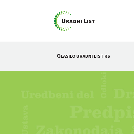
G
LASILO URADNI LIST RS