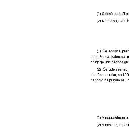
(1) Sodišče odloči 
(2) Naroki so javni,
(1) Če sodišče prek
udeleženca, katerega p
drugega udeleženca gled
(2) Če udeleženec,
določenem roku, sodišč
napotilo na pravdo ali u
(1) V nepravdnem po
(2) V naslednjih pos