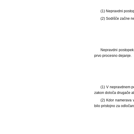
(1) Nepravdni postop
(2) Sodišče začne ne
Nepravdni postopek z
prvo procesno dejanje.
(1) V nepravdnem po
zakon določa drugače ali
(2) Kdor namerava v
bilo pristojno za odločan