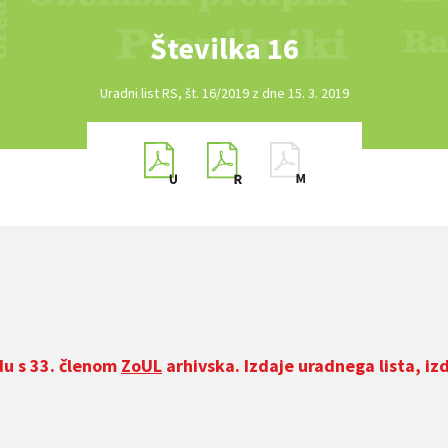
Številka 16
Uradni list RS, št. 16/2019 z dne 15. 3. 2019
du s 33. členom
ZoUL
arhivska. Izdaje uradnega lista, iz