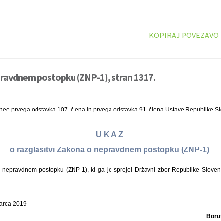
KOPIRAJ POVEZAVO
pravdnem postopku (ZNP-1), stran 1317.
inee prvega odstavka 107. člena in prvega odstavka 91. člena Ustave Republike Sl
U K A Z
o razglasitvi Zakona o nepravdnem postopku (ZNP-1)
nepravdnem postopku (ZNP-1), ki ga je sprejel Državni zbor Republike Sloveni
marca 2019
Boru