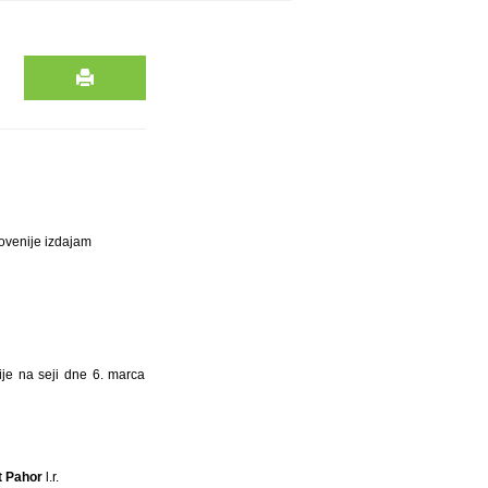
ovenije izdajam
je na seji dne 6. marca
t Pahor
l.r.