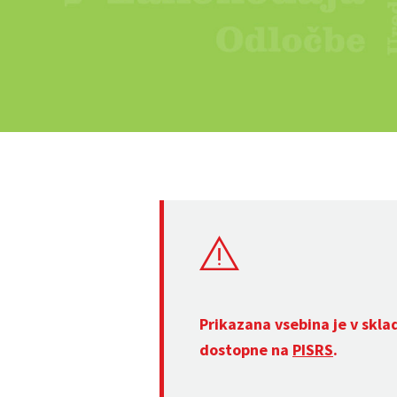
Prikazana vsebina je v skla
dostopne na
PISRS
.