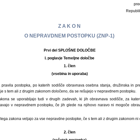
pre
Republi
Z A K O N
O NEPRAVDNEM POSTOPKU (ZNP-1)
Prvi del SPLOŠNE DOLOČBE
I. poglavje Temeljne določbe
1. člen
(vsebina in uporaba)
 pravila postopka, po katerih sodišče obravnava osebna stanja, družinska in p
 je s tem ali z drugim zakonom določeno, da se rešujejo v nepravdnem postopku.
akona se uporabljajo tudi v drugih zadevah, ki jih obravnava sodišče, za kate
avajo v nepravdnem postopku, če jih glede na njihovo naravo ni mogoče obr
 tega zakona veljajo za vse nepravdne postopke, če s tem ali z drugim zakonom ni
2. člen
(začetek postopka)