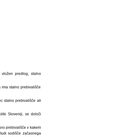
 vložen predlog, stalno
 ima stalno prebivališče
 stalno prebivališče ali
ki Sloveniji, se določi
asno prebivališče v kakem
 tudi sodišče začasnega