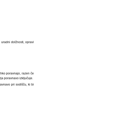
 uradni dolžnosti, opravi
ahko poravnajo, razen če
ja poravnavo izključuje.
vnavo pri sodišču, ki bi