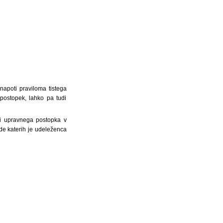
napoti praviloma tistega
postopek, lahko pa tudi
li upravnega postopka v
e katerih je udeleženca