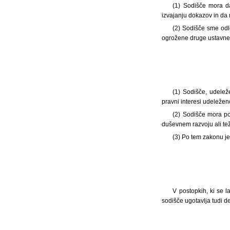
(1) Sodišče mora d
izvajanju dokazov in da 
(2) Sodišče sme odlo
ogrožene druge ustavne p
(1) Sodišče, udelež
pravni interesi udeleženc
(2) Sodišče mora po 
duševnem razvoju ali tež
(3) Po tem zakonu je
V postopkih, ki se l
sodišče ugotavlja tudi dej