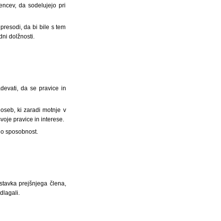
ncev, da sodelujejo pri
presodi, da bi bile s tem
ni dolžnosti.
devati, da se pravice in
 oseb, ki zaradi motnje v
oje pravice in interese.
vno sposobnost.
dstavka prejšnjega člena,
dlagali.