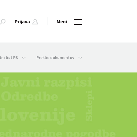
Prijava
Meni
dni list RS
Preklic dokumentov