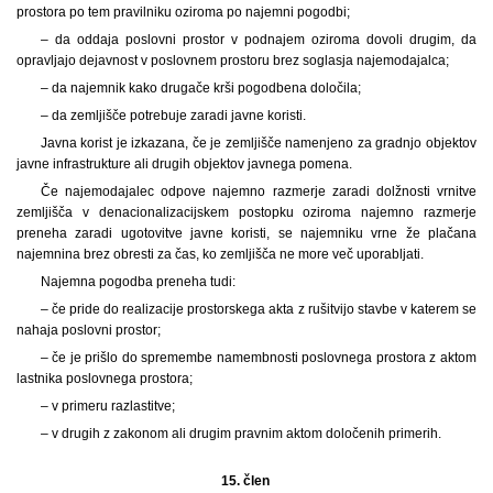
prostora po tem pravilniku oziroma po najemni pogodbi;
– da oddaja poslovni prostor v podnajem oziroma dovoli drugim, da
opravljajo dejavnost v poslovnem prostoru brez soglasja najemodajalca;
– da najemnik kako drugače krši pogodbena določila;
– da zemljišče potrebuje zaradi javne koristi.
Javna korist je izkazana, če je zemljišče namenjeno za gradnjo objektov
javne infrastrukture ali drugih objektov javnega pomena.
Če najemodajalec odpove najemno razmerje zaradi dolžnosti vrnitve
zemljišča v denacionalizacijskem postopku oziroma najemno razmerje
preneha zaradi ugotovitve javne koristi, se najemniku vrne že plačana
najemnina brez obresti za čas, ko zemljišča ne more več uporabljati.
Najemna pogodba preneha tudi:
– če pride do realizacije prostorskega akta z rušitvijo stavbe v katerem se
nahaja poslovni prostor;
– če je prišlo do spremembe namembnosti poslovnega prostora z aktom
lastnika poslovnega prostora;
– v primeru razlastitve;
– v drugih z zakonom ali drugim pravnim aktom določenih primerih.
15. člen