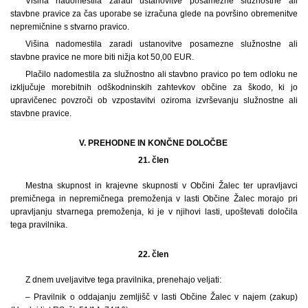
Višina nadomestila zaradi ustanovitve posamezne služnostne ali
stavbne pravice za čas uporabe se izračuna glede na površino obremenitve
nepremičnine s stvarno pravico.
Višina nadomestila zaradi ustanovitve posamezne služnostne ali
stavbne pravice ne more biti nižja kot 50,00 EUR.
Plačilo nadomestila za služnostno ali stavbno pravico po tem odloku ne
izključuje morebitnih odškodninskih zahtevkov občine za škodo, ki jo
upravičenec povzroči ob vzpostavitvi oziroma izvrševanju služnostne ali
stavbne pravice.
V. PREHODNE IN KONČNE DOLOČBE
21. člen
Mestna skupnost in krajevne skupnosti v Občini Žalec ter upravljavci
premičnega in nepremičnega premoženja v lasti Občine Žalec morajo pri
upravljanju stvarnega premoženja, ki je v njihovi lasti, upoštevati določila
tega pravilnika.
22. člen
Z dnem uveljavitve tega pravilnika, prenehajo veljati:
– Pravilnik o oddajanju zemljišč v lasti Občine Žalec v najem (zakup)