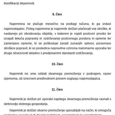
klasifikaciji dejavnosti.
9. člen
Najemnina se plačuje mesečno na podlagi računa, ki ga izstavi
najemodajalec. Poleg najemnine je najemnik dolžan plačevati vse stroške, ki
nastanejo pri obratovanju objekta, v katerem je najeti poslovni prostor ter
izvajati tekoča popravila in vzdrževanje poslovnega prostora in opreme ter
zamenjavo opreme, ki se poškoduje zaradi zunanjih vplivov, poravnavo
stroškov popravil, ki so posledica nepravilne oziroma malomarne uporabe ter
druge obveznosti skladno s predpisanimi standardi vzdrževanja.
10. člen
Najemnik ne sme oddati stvarnega premoženja v podnajem, razen
izjemoma, ob izrecnem predhodnem pisnem soglasju najemodajalca.
11. člen
Najemnik je dolžan pri uporabi najetega stvarnega premoženja ravnati s
skrbnostjo dobrega gospodarja.
Najemnik je dolžan stvarno premoženje uporabljati na način, ki omogoča