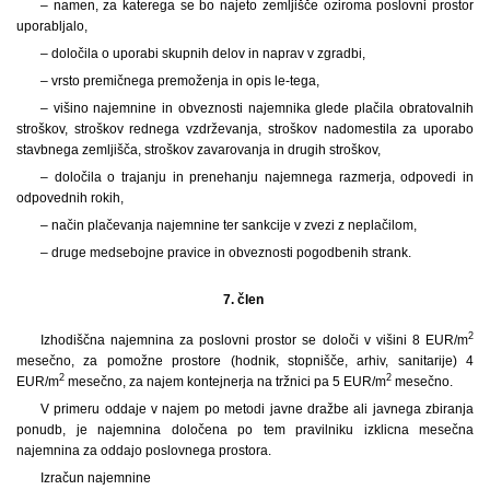
– namen, za katerega se bo najeto zemljišče oziroma poslovni prostor
uporabljalo,
– določila o uporabi skupnih delov in naprav v zgradbi,
– vrsto premičnega premoženja in opis le-tega,
– višino najemnine in obveznosti najemnika glede plačila obratovalnih
stroškov, stroškov rednega vzdrževanja, stroškov nadomestila za uporabo
stavbnega zemljišča, stroškov zavarovanja in drugih stroškov,
– določila o trajanju in prenehanju najemnega razmerja, odpovedi in
odpovednih rokih,
– način plačevanja najemnine ter sankcije v zvezi z neplačilom,
– druge medsebojne pravice in obveznosti pogodbenih strank.
7. člen
2
Izhodiščna najemnina za poslovni prostor se določi v višini 8 EUR/m
mesečno, za pomožne prostore (hodnik, stopnišče, arhiv, sanitarije) 4
2
2
EUR/m
mesečno, za najem kontejnerja na tržnici pa 5 EUR/m
mesečno.
V primeru oddaje v najem po metodi javne dražbe ali javnega zbiranja
ponudb, je najemnina določena po tem pravilniku izklicna mesečna
najemnina za oddajo poslovnega prostora.
Izračun najemnine