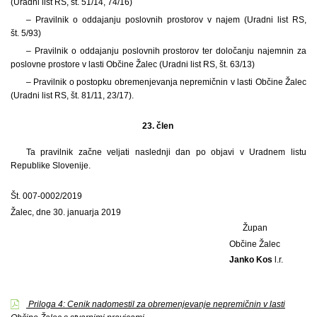
(Uradni list RS, št. 51/14, 74/16)
– Pravilnik o oddajanju poslovnih prostorov v najem (Uradni list RS,
št. 5/93)
– Pravilnik o oddajanju poslovnih prostorov ter določanju najemnin za
poslovne prostore v lasti Občine Žalec (Uradni list RS, št. 63/13)
– Pravilnik o postopku obremenjevanja nepremičnin v lasti Občine Žalec
(Uradni list RS, št. 81/11, 23/17).
23. člen
Ta pravilnik začne veljati naslednji dan po objavi v Uradnem listu
Republike Slovenije.
Št. 007-0002/2019
Žalec, dne 30. januarja 2019
Župan
Občine Žalec
Janko Kos
l.r.
Priloga 4: Cenik nadomestil za obremenjevanje nepremičnin v lasti