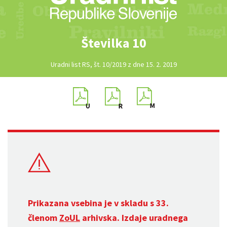
Številka 10
Uradni list RS, št. 10/2019 z dne 15. 2. 2019
Prikazana vsebina je v skladu s 33.
členom
ZoUL
arhivska. Izdaje uradnega