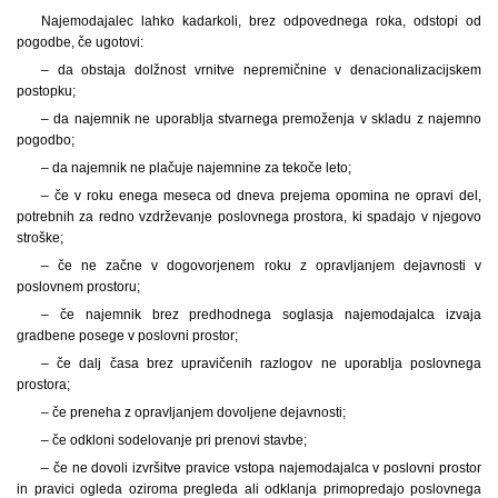
Najemodajalec lahko kadarkoli, brez odpovednega roka, odstopi od
pogodbe, če ugotovi:
– da obstaja dolžnost vrnitve nepremičnine v denacionalizacijskem
postopku;
– da najemnik ne uporablja stvarnega premoženja v skladu z najemno
pogodbo;
– da najemnik ne plačuje najemnine za tekoče leto;
– če v roku enega meseca od dneva prejema opomina ne opravi del,
potrebnih za redno vzdrževanje poslovnega prostora, ki spadajo v njegovo
stroške;
– če ne začne v dogovorjenem roku z opravljanjem dejavnosti v
poslovnem prostoru;
– če najemnik brez predhodnega soglasja najemodajalca izvaja
gradbene posege v poslovni prostor;
– če dalj časa brez upravičenih razlogov ne uporablja poslovnega
prostora;
– če preneha z opravljanjem dovoljene dejavnosti;
– če odkloni sodelovanje pri prenovi stavbe;
– če ne dovoli izvršitve pravice vstopa najemodajalca v poslovni prostor
in pravici ogleda oziroma pregleda ali odklanja primopredajo poslovnega