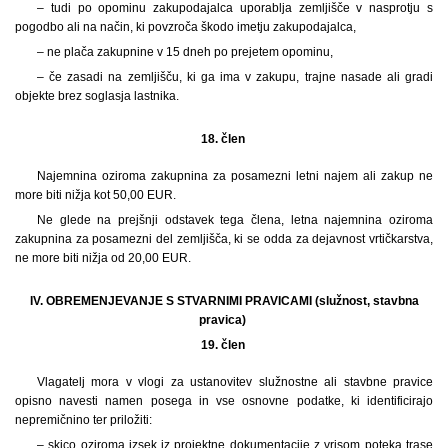
– tudi po opominu zakupodajalca uporablja zemljišče v nasprotju s
pogodbo ali na način, ki povzroča škodo imetju zakupodajalca,
– ne plača zakupnine v 15 dneh po prejetem opominu,
– če zasadi na zemljišču, ki ga ima v zakupu, trajne nasade ali gradi
objekte brez soglasja lastnika.
18. člen
Najemnina oziroma zakupnina za posamezni letni najem ali zakup ne
more biti nižja kot 50,00 EUR.
Ne glede na prejšnji odstavek tega člena, letna najemnina oziroma
zakupnina za posamezni del zemljišča, ki se odda za dejavnost vrtičkarstva,
ne more biti nižja od 20,00 EUR.
IV. OBREMENJEVANJE S STVARNIMI PRAVICAMI (služnost, stavbna
pravica)
19. člen
Vlagatelj mora v vlogi za ustanovitev služnostne ali stavbne pravice
opisno navesti namen posega in vse osnovne podatke, ki identificirajo
nepremičnino ter priložiti:
– skico oziroma izsek iz projektne dokumentacije z vrisom poteka trase