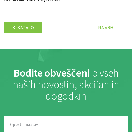
Občine Žalec s stvarnimi pravicami
KAZALO
NA VRH
Bodite obveščeni
o vseh
naših novostih, akcijah in
dogodkih