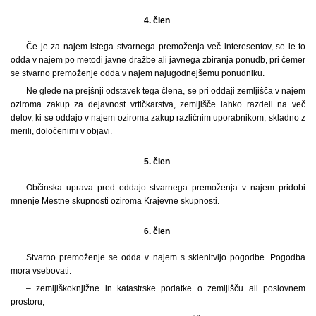
4. člen
Če je za najem istega stvarnega premoženja več interesentov, se le-to
odda v najem po metodi javne dražbe ali javnega zbiranja ponudb, pri čemer
se stvarno premoženje odda v najem najugodnejšemu ponudniku.
Ne glede na prejšnji odstavek tega člena, se pri oddaji zemljišča v najem
oziroma zakup za dejavnost vrtičkarstva, zemljišče lahko razdeli na več
delov, ki se oddajo v najem oziroma zakup različnim uporabnikom, skladno z
merili, določenimi v objavi.
5. člen
Občinska uprava pred oddajo stvarnega premoženja v najem pridobi
mnenje Mestne skupnosti oziroma Krajevne skupnosti.
6. člen
Stvarno premoženje se odda v najem s sklenitvijo pogodbe. Pogodba
mora vsebovati:
– zemljiškoknjižne in katastrske podatke o zemljišču ali poslovnem
prostoru,