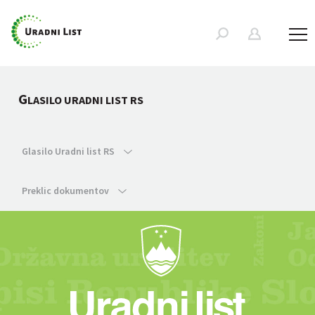
G
LASILO URADNI LIST RS
Glasilo Uradni list RS
Preklic dokumentov