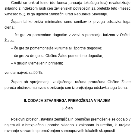
Ceniki se enkrat letno (do konca januarja tekočega leta) revalorizirajo
skladno z indeksom rasti cen življenjskih potrebščin za preteklo leto (mesec
x/mesec x-1), ki ga ugotovi Statistični urad Republike Slovenije.
Župan lahko zniža minimalno ceno cenikov iz prvega odstavka tega
člena:
– če gre za pomembne dogodke v zvezi s promocijo turizma v Občini
Žalec;
– če gre za pomembnejše kulturne ali športne dogodke;
– če gre za druge za Občino Žalec pomembne dogodke;
– v drugih utemeljenih primerih;
vendar največ za 50 %.
Župan ob sprejemanju zaključnega računa proračuna Občine Žalec
poroča občinskemu svetu o znižanju cen iz prejšnjega odstavka tega člena.
II. ODDAJA STVARNEGA PREMOŽENJA V NAJEM
3. člen
Poslovni prostori, stavbna zemljišča in premično premoženje se oddajo v
najem ali v brezplačno uporabo skladno z zakonom in uredbo, ki urejata
ravnanje s stvarnim premoženjem samoupravnih lokalnih skupnosti.