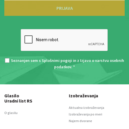
PRIJAVA
Seznanjen sem s
Splošnimi pogoji
in z
Izjavo o varstvu osebnih
podatkov
. *
Glasilo
Izobraževanja
Uradni list RS
Aktualna izobraževanja
O glasilu
Izobraževanja po meri
Najem dvorane