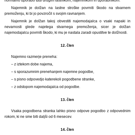
normalno uporabo tudi drugim lastnikom, najemnikom in uporabnikom.
Najemnik je dolžan na lastne stroške povrniti škodo na stvarnem
premoženju, ki bi jo povzročil s svojim ravnanjem.
Najemnik je dolžan takoj obvestiti najemodajalca o vsaki napaki in
nevarnosti glede najetega stvarnega premoženja, sicer je dolžan
najemodajalcu povrniti škodo, ki mu je nastala zaradi opustitve te dolžnosti.
12. člen
Najemno razmerje preneha:
– z iztekom dobe najema,
– s sporazumnim prenehanjem najemne pogodbe,
– s pisno odpovedjo katerekoli pogodbene stranke,
– z odstopom najemodajalca od pogodbe.
13. člen
Vsaka pogodbena stranka lahko pisno odpove pogodbo z odpovednim
rokom, ki ne sme biti daljši od 6 mesecev.
14. člen