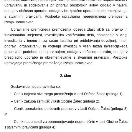
upravljanju in sodelovanje pri pripravi prostorskih aktov, oddajo v najem,
oddajo v občasno uporabo, oddajo v brezplačno uporabo in obremenjevanje
s stvarnimi pravicami. Postopke upravljanja nepremičnega premoženja
izvaja upravljavec.
Upravljanje premičnega premoženja obsega zlasti skrb za pravno in
funkcionalno urejenost, investicijska vzdrževalna dela, nastopanje v vlogi
investitorja v imenu in za račun lastnika pri pridobivanju dovoljenj, in pri
pripravi, organiziranju in vodenju investicij v vseh fazah investicijskega
procesa in podobno, oddajo v najem, oddajo v občasno uporabo, oddajo v
brezplačno uporabo in obremenjevanje s stvarnimi pravicami. Postopke
upravljanja premičnega premoženja izvaja upravljavec.
2. člen
Sestavni del tega pravilnika so:
– Cenik najema stvarnega premoženja v lasti Občine Žalec (priloga 1),
– Cenik zakupa zemljišč v lasti Občine Žalec (priloga 2),
– Cenik uporabnine poslovnih prostorov v lasti Občine Žalec (priloga 3)
in
– Cenik nadomestil za obremenjevanje nepremičnin v lasti Občine Žalec
s stvarnimi pravicami (priloga 4).