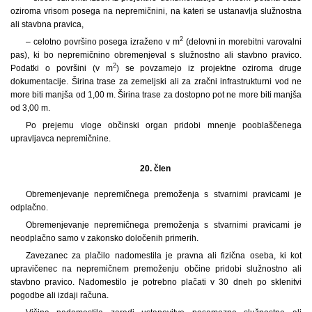
oziroma vrisom posega na nepremičnini, na kateri se ustanavlja služnostna
ali stavbna pravica,
2
– celotno površino posega izraženo v m
(delovni in morebitni varovalni
pas), ki bo nepremičnino obremenjeval s služnostno ali stavbno pravico.
2
Podatki o površini (v m
) se povzamejo iz projektne oziroma druge
dokumentacije. Širina trase za zemeljski ali za zračni infrastrukturni vod ne
more biti manjša od 1,00 m. Širina trase za dostopno pot ne more biti manjša
od 3,00 m.
Po prejemu vloge občinski organ pridobi mnenje pooblaščenega
upravljavca nepremičnine.
20. člen
Obremenjevanje nepremičnega premoženja s stvarnimi pravicami je
odplačno.
Obremenjevanje nepremičnega premoženja s stvarnimi pravicami je
neodplačno samo v zakonsko določenih primerih.
Zavezanec za plačilo nadomestila je pravna ali fizična oseba, ki kot
upravičenec na nepremičnem premoženju občine pridobi služnostno ali
stavbno pravico. Nadomestilo je potrebno plačati v 30 dneh po sklenitvi
pogodbe ali izdaji računa.