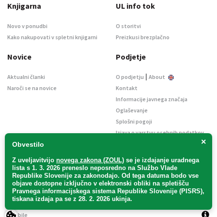
Knjigarna
UL info tok
Novo v ponudbi
O storitvi
Kako nakupovati v spletni knjigarni
Preizkusi brezplačno
Novice
Podjetje
|
Aktualni članki
O podjetju
About
Naroči se na novice
Kontakt
Informacije javnega značaja
Oglaševanje
Splošni pogoji
Izjava o varstvu osebnih podatkov
×
E-dražbe
Obvestilo
Z uveljavitvijo
novega zakona (ZOUL)
se je
izdajanje uradnega
lista s 1. 3. 2026 preneslo
neposredno
na Službo Vlade
Republike Slovenije za zakonodajo
. Od tega datuma bodo vse
objave dostopne izključno v elektronski obliki na spletišču
Pravnega informacijskega sistema Republike Slovenije (PISRS),
Uradni list d. o. o. – v likvidaciji / Vse pravice pridržane.
tiskana izdaja pa se z 28. 2. 2026 ukinja.
Pravna obvestila
/
Piškotki
/ Avtorji:
TriTim spletna agencija
v sodelovanju z
2Mobile