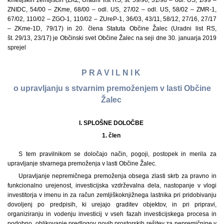
kmetijskih zemljiščih (ZKZ, Uradni list RS, št. 59/96, 31/98 – odl. US, 1/99 –
ZNIDC, 54/00 – ZKme, 68/00 – odl. US, 27/02 – odl. US, 58/02 – ZMR-1,
67/02, 110/02 – ZGO-1, 110/02 – ZUreP-1, 36/03, 43/11, 58/12, 27/16, 27/17
– ZKme-1D, 79/17) in 20. člena Statuta Občine Žalec (Uradni list RS,
št. 29/13, 23/17) je Občinski svet Občine Žalec na seji dne 30. januarja 2019
sprejel
P R A V I L N I K
o upravljanju s stvarnim premoženjem v lasti Občine
Žalec
I. SPLOŠNE DOLOČBE
1. člen
S tem pravilnikom se določajo način, pogoji, postopek in merila za
upravljanje stvarnega premoženja v lasti Občine Žalec.
Upravljanje nepremičnega premoženja obsega zlasti skrb za pravno in
funkcionalno urejenost, investicijska vzdrževalna dela, nastopanje v vlogi
investitorja v imenu in za račun zemljiškoknjižnega lastnika pri pridobivanju
dovoljenj po predpisih, ki urejajo graditev objektov, in pri pripravi,
organiziranju in vodenju investicij v vseh fazah investicijskega procesa in
podobno, oblikovanje predlogov novih prostorskih rešitev za nepremičnine v