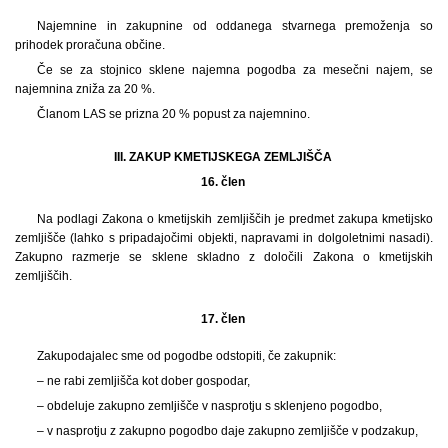
Najemnine in zakupnine od oddanega stvarnega premoženja so
prihodek proračuna občine.
Če se za stojnico sklene najemna pogodba za mesečni najem, se
najemnina zniža za 20 %.
Članom LAS se prizna 20 % popust za najemnino.
III. ZAKUP KMETIJSKEGA ZEMLJIŠČA
16. člen
Na podlagi Zakona o kmetijskih zemljiščih je predmet zakupa kmetijsko
zemljišče (lahko s pripadajočimi objekti, napravami in dolgoletnimi nasadi).
Zakupno razmerje se sklene skladno z določili Zakona o kmetijskih
zemljiščih.
17. člen
Zakupodajalec sme od pogodbe odstopiti, če zakupnik:
– ne rabi zemljišča kot dober gospodar,
– obdeluje zakupno zemljišče v nasprotju s sklenjeno pogodbo,
– v nasprotju z zakupno pogodbo daje zakupno zemljišče v podzakup,