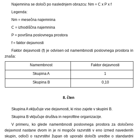
Najemnina se določi po naslednjem obrazcu: Nm = C x P x f
Legenda:
Nm = mesečna najemnina
C = izhodiščna najemnina
P = površina poslovnega prostora
f = faktor dejavnosti
Faktor dejavnosti (f) je odvisen od namembnosti poslovnega prostora in
znaša:
Namembnost
Faktor dejavnosti
Skupina A
1
Skupina B
0,10
8. člen
Skupina A vključuje vse dejavnosti, ki niso zajete v skupini B.
Skupina B vključuje društva in neprofitne organizacije.
V primeru, ko glede namembnosti poslovnega prostora za določeno
dejavnost nastane dvom in je ni mogoče razvrstiti v eno izmed navedenih
skupin, odloči o razvrstitvi župan ob uporabi določb uredbe o standardni