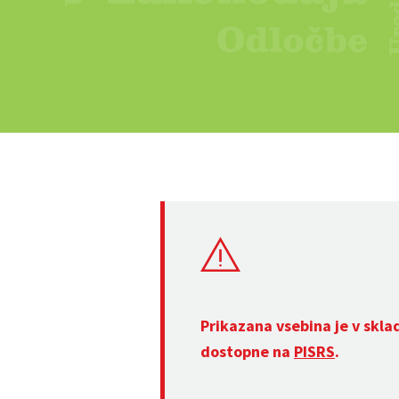
Prikazana vsebina je v skla
dostopne na
PISRS
.