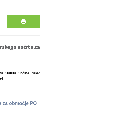
rskega načrta za
ena Statuta Občine Žalec
el
a za območje PO