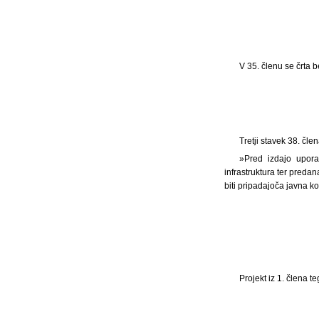
V 35. členu se črta b
Tretji stavek 38. čle
»Pred izdajo upora
infrastruktura ter predan
biti pripadajoča javna k
Projekt iz 1. člena 