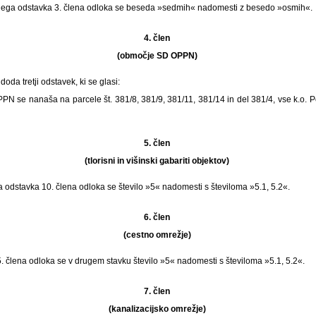
drugega odstavka 3. člena odloka se beseda »sedmih« nadomesti z besedo »osmih«.
4. člen
(območje SD OPPN)
doda tretji odstavek, ki se glasi:
N se nanaša na parcele št. 381/8, 381/9, 381/11, 381/14 in del 381/4, vse k.o. P
5. člen
(tlorisni in višinski gabariti objektov)
ga odstavka 10. člena odloka se število »5« nadomesti s številoma »5.1, 5.2«.
6. člen
(cestno omrežje)
 člena odloka se v drugem stavku število »5« nadomesti s številoma »5.1, 5.2«.
7. člen
(kanalizacijsko omrežje)