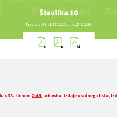
Številka 10
Uradni list RS, št. 10/2019 z dne 15. 2. 2019
du s 33. členom
ZoUL
arhivska. Izdaje uradnega lista, iz