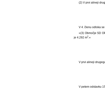
(2) V prvi alineji 
V 4. členu odloka se 
»(3) Območje SD OPP
2
je 4.292 m
.«
V prvi alineji druge
V petem odstavku 15.