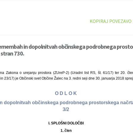
KOPIRAJ POVEZAVO
remembah in dopolnitvah občinskega podrobnega prosto
stran 730.
na Zakona o urejanju prostora (ZUreP-2) (Uradni list RS, št. 61/17) ter 20. čl
3 in 23/17) je Občinski svet Občine Žalec na 3. redni seji dne 30. januarja 2018 sprej
O D L O K
n dopolnitvah občinskega podrobnega prostorskega načrt
3/2
I. SPLOŠNI DOLOČBI
1. člen