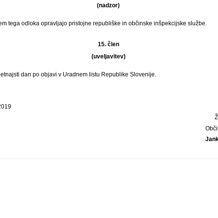
(nadzor)
m tega odloka opravljajo pristojne republiške in občinske inšpekcijske službe.
15. člen
(uveljavitev)
petnajsti dan po objavi v Uradnem listu Republike Slovenije.
 2019
Obči
Jan