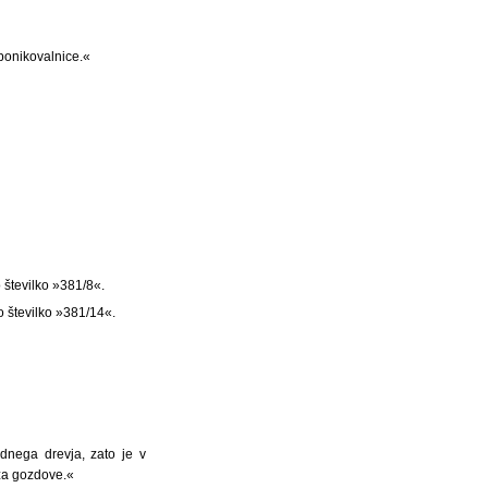
 ponikovalnice.«
 številko »381/8«.
o številko »381/14«.
dnega drevja, zato je v
 za gozdove.«