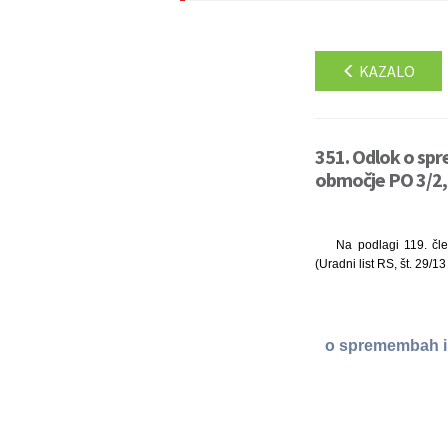
KAZALO
351. Odlok o sp
območje PO 3/2, 
Na podlagi 119. čle
(Uradni list RS, št. 29/1
o spremembah i