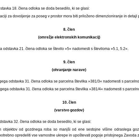
stavka 18. člena odloka se doda besedilo, ki se glasi:
ciji za dovoljenje za poseg v prostor mora biti priloženo dimenzioniranje in detajl
8. člen
(omrežje elektronskih komunikacij)
gega odstavka 21. člena odloka se število »5« nadomesti s številoma »5.1, 5.2«.
9. člen
(ohranjanje narave)
 drugega odstavka 31. člena odloka se parcelna številka »381/3« nadomesti s parcelno
 drugega odstavka 31. člena odloka se parcelna številka »381/4« nadomesti s parceln
10. člen
(varstvo gozdov)
tavka 32. člena odloka se doda besedilo, ki se glasi:
h objektov od gozdnega roba so manjši od ene sestojne višine odraslega goz
potrebno opredeliti vse varnostne ukrepe in upoštevati pogoje pristojnega Zavoda