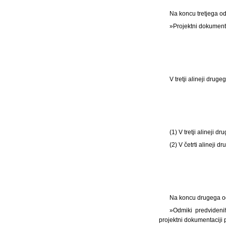
Na koncu tretjega od
»Projektni dokumenta
V tretji alineji dru
(1) V tretji alineji
(2) V četrti alineji
Na koncu drugega ods
»Odmiki predvideni
projektni dokumentaciji 