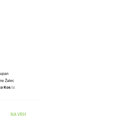
Župan
ne Žalec
ko Kos
l.r.
NA VRH