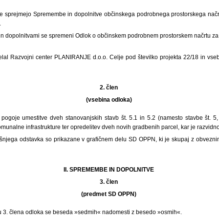
se sprejmejo Spremembe in dopolnitve občinskega podrobnega prostorskega načr
.
in dopolnitvami se spremeni Odlok o občinskem podrobnem prostorskem načrtu za
lal Razvojni center PLANIRANJE d.o.o. Celje pod številko projekta 22/18 in vsebuj
2. člen
(vsebina odloka)
 pogoje umestitve dveh stanovanjskih stavb št. 5.1 in 5.2 (namesto stavbe št. 
unalne infrastrukture ter opredelitev dveh novih gradbenih parcel, kar je razvidno i
ejšnjega odstavka so prikazane v grafičnem delu SD OPPN, ki je skupaj z obveznim
II. SPREMEMBE IN DOPOLNITVE
3. člen
(predmet SD OPPN)
u 3. člena odloka se beseda »sedmih« nadomesti z besedo »osmih«.