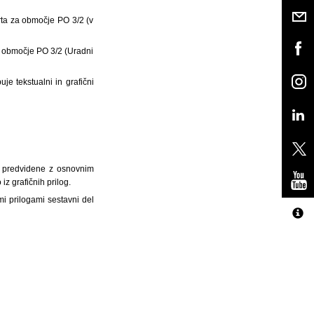
ta za območje PO 3/2 (v
 območje PO 3/2 (Uradni
e tekstualni in grafični
5, predvidene z osnovnim
z grafičnih prilog.
i prilogami sestavni del