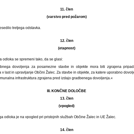
11. člen
(varstvo pred požarom)
esedilo tretjega odstavka.
12. člen
(etapnost)
na odloka se spremeni tako, da se glasi:
bnega dovoljenja za posamezne stavbe in objekte mora biti zgrajena pripa
a v last in upravljanje Občini Žalec. Za stavbe in objekte, za katere uporabno dovo
omunalna infrastruktura zgrajena pred izdajo gradbenega dovoljenja.«
III. KONČNE DOLOČBE
13. člen
(vpogled)
tega odloka je na vpogled pri pristojnih službah Občine Žalec in UE Žalec.
14. člen