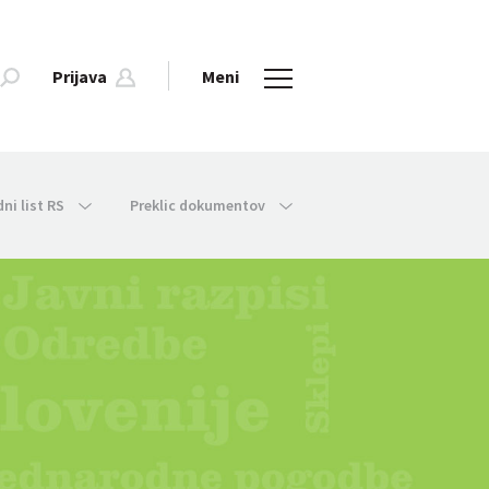
Prijava
Meni
dni list RS
Preklic dokumentov