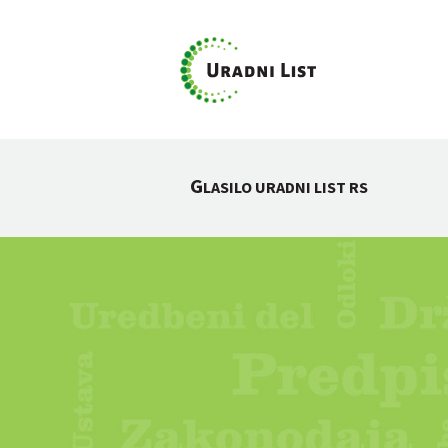
G
LASILO URADNI LIST RS