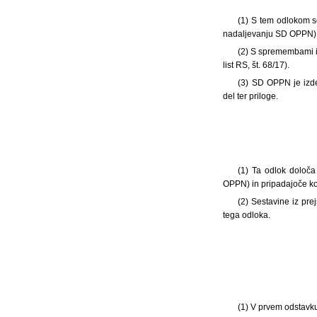
(1) S tem odlokom 
nadaljevanju SD OPPN)
(2) S spremembami 
list RS, št. 68/17).
(3) SD OPPN je izde
del ter priloge.
(1) Ta odlok določa
OPPN) in pripadajoče kom
(2) Sestavine iz pr
tega odloka.
(1) V prvem odstavk