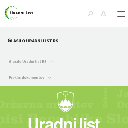
G
LASILO URADNI LIST RS
Glasilo Uradni list RS
Preklic dokumentov