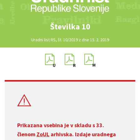
Številka 10
Uradni list RS, št. 10/2019 z dne 15. 2. 2019
Prikazana vsebina je v skladu s 33.
členom
ZoUL
arhivska. Izdaje uradnega