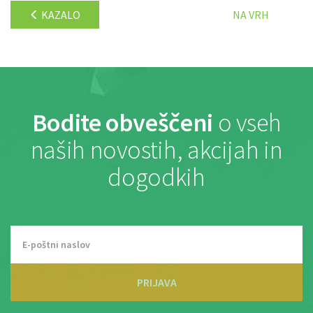
KAZALO
NA VRH
Bodite obveščeni
o vseh
naših novostih, akcijah in
dogodkih
PRIJAVA