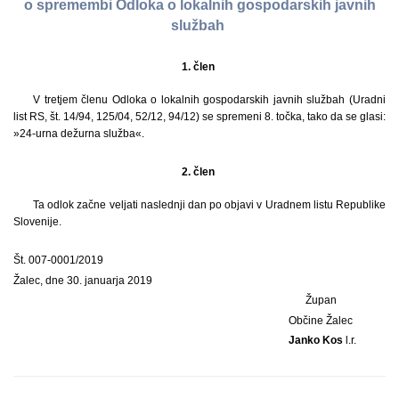
o spremembi Odloka o lokalnih gospodarskih javnih
službah
1. člen
V tretjem členu Odloka o lokalnih gospodarskih javnih službah (Uradni
list RS, št. 14/94, 125/04, 52/12, 94/12) se spremeni 8. točka, tako da se glasi:
»24-urna dežurna služba«.
2. člen
Ta odlok začne veljati naslednji dan po objavi v Uradnem listu Republike
Slovenije.
Št. 007-0001/2019
Žalec, dne 30. januarja 2019
Župan
Občine Žalec
Janko Kos
l.r.