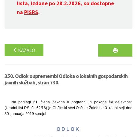
lista, izdane po 28.2.2026, so dostopne
na
PISRS
.
KAZALO
350. Odlok o spremembi Odloka o lokalnih gospodarskih
javnih službah, stran 730.
Na podlagi 61. člena Zakona o pogrebni in pokopališki dejavnosti
(Uradni list RS, št. 62/16) je Občinski svet Občine Žalec na 3. redni seji dne
30. januarja 2019 sprejel
O D L O K