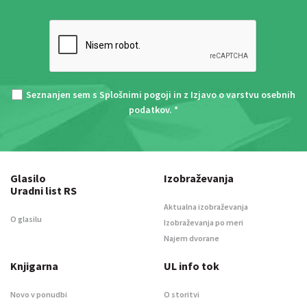
Seznanjen sem s
Splošnimi pogoji
in z
Izjavo o varstvu osebnih
podatkov
. *
Glasilo
Izobraževanja
Uradni list RS
Aktualna izobraževanja
O glasilu
Izobraževanja po meri
Najem dvorane
Knjigarna
UL info tok
Novo v ponudbi
O storitvi