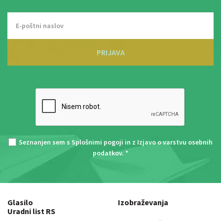
PRIJAVA
Seznanjen sem s
Splošnimi pogoji
in z
Izjavo o varstvu osebnih
podatkov
. *
Glasilo
Izobraževanja
Uradni list RS