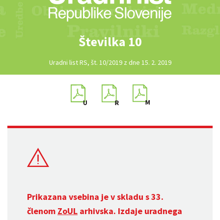
Številka 10
Uradni list RS, št. 10/2019 z dne 15. 2. 2019
Prikazana vsebina je v skladu s 33.
členom
ZoUL
arhivska. Izdaje uradnega