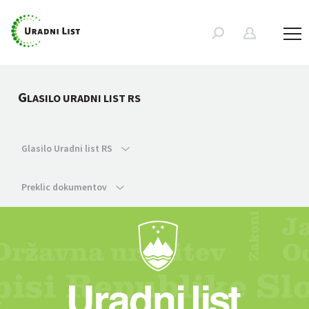
G
LASILO URADNI LIST RS
Glasilo Uradni list RS
Preklic dokumentov