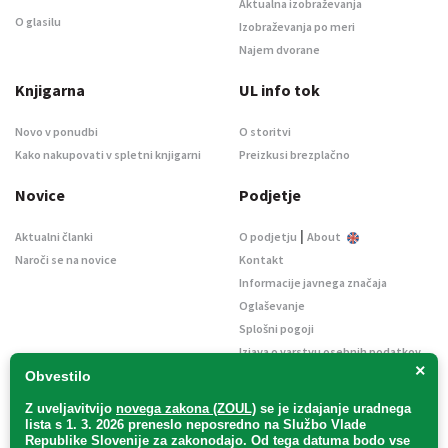
Aktualna izobraževanja
O glasilu
Izobraževanja po meri
Najem dvorane
Knjigarna
UL info tok
Novo v ponudbi
O storitvi
Kako nakupovati v spletni knjigarni
Preizkusi brezplačno
Novice
Podjetje
|
Aktualni članki
O podjetju
About
Naroči se na novice
Kontakt
Informacije javnega značaja
Oglaševanje
Splošni pogoji
Izjava o varstvu osebnih podatkov
×
E-dražbe
Obvestilo
Z uveljavitvijo
novega zakona (ZOUL)
se je
izdajanje uradnega
lista s 1. 3. 2026 preneslo
neposredno
na Službo Vlade
Republike Slovenije za zakonodajo
. Od tega datuma bodo vse