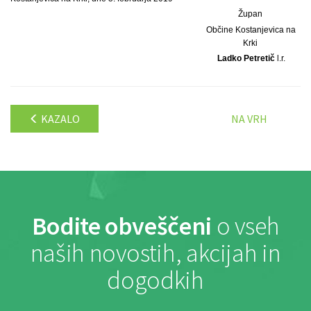
Župan
Občine Kostanjevica na
Krki
Ladko Petretič
l.r.
KAZALO
NA VRH
Bodite obveščeni
o vseh
naših novostih, akcijah in
dogodkih