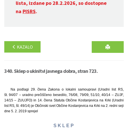
lista, izdane po 28.2.2026, so dostopne
na
PISRS
.
KAZALO
340. Sklep o ukinitvi javnega dobra, stran 723.
Na podlagi 29. člena Zakona o lokalni samoupravi (Uradni list RS,
št. 94/07 – uradno prečiščeno besedilo, 76/08, 79/09, 51/10, 40/14 – ZUJF,
14/15 – ZUUJFO) in 14. člena Statuta Občine Kostanjevica na Krki (Uradni
list RS, št. 49/14) je Občinski svet Občine Kostanjevica na Krki na 2. redni seji
dne 5. 2. 2019 sprejel
S K L E P