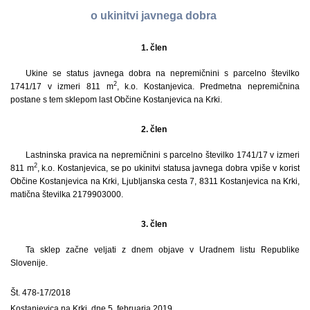
o ukinitvi javnega dobra
1. člen
Ukine se status javnega dobra na nepremičnini s parcelno številko
2
1741/17 v izmeri 811 m
, k.o. Kostanjevica. Predmetna nepremičnina
postane s tem sklepom last Občine Kostanjevica na Krki.
2. člen
Lastninska pravica na nepremičnini s parcelno številko 1741/17 v izmeri
2
811 m
, k.o. Kostanjevica, se po ukinitvi statusa javnega dobra vpiše v korist
Občine Kostanjevica na Krki, Ljubljanska cesta 7, 8311 Kostanjevica na Krki,
matična številka 2179903000.
3. člen
Ta sklep začne veljati z dnem objave v Uradnem listu Republike
Slovenije.
Št. 478-17/2018
Kostanjevica na Krki, dne 5. februarja 2019