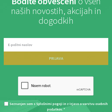
Bodite obveščeni
o vseh
naših novostih, akcijah in
dogodkih
PRIJAVA
Seznanjen sem s
Splošnimi pogoji
in z
Izjavo o varstvu osebnih
podatkov
. *