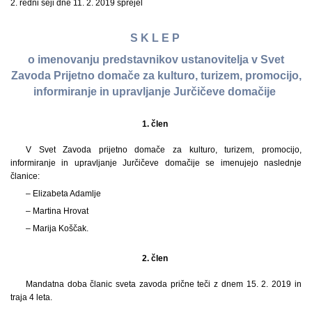
2. redni seji dne 11. 2. 2019 sprejel
S K L E P
o imenovanju predstavnikov ustanovitelja v Svet
Zavoda Prijetno domače za kulturo, turizem, promocijo,
informiranje in upravljanje Jurčičeve domačije
1. člen
V Svet Zavoda prijetno domače za kulturo, turizem, promocijo,
informiranje in upravljanje Jurčičeve domačije se imenujejo naslednje
članice:
– Elizabeta Adamlje
– Martina Hrovat
– Marija Koščak.
2. člen
Mandatna doba članic sveta zavoda prične teči z dnem 15. 2. 2019 in
traja 4 leta.