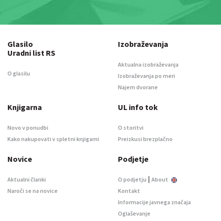
Glasilo
Izobraževanja
Uradni list RS
Aktualna izobraževanja
O glasilu
Izobraževanja po meri
Najem dvorane
Knjigarna
UL info tok
Novo v ponudbi
O storitvi
Kako nakupovati v spletni knjigarni
Preizkusi brezplačno
Novice
Podjetje
|
Aktualni članki
O podjetju
About
Naroči se na novice
Kontakt
Informacije javnega značaja
Oglaševanje