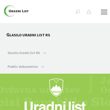
G
LASILO URADNI LIST RS
Glasilo Uradni list RS
Preklic dokumentov