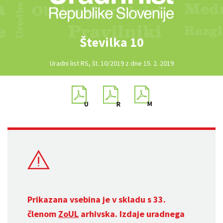
Številka 10
Uradni list RS, št. 10/2019 z dne 15. 2. 2019
Prikazana vsebina je v skladu s 33.
členom
ZoUL
arhivska. Izdaje uradnega