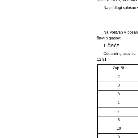
Na podlagi splošne vo
Na volitvah v posam
število glasov:
1. ČIRČE
Oddanih glasovnic: 
12,91
Zap. št.
2
3
8
1
7
6
10
9