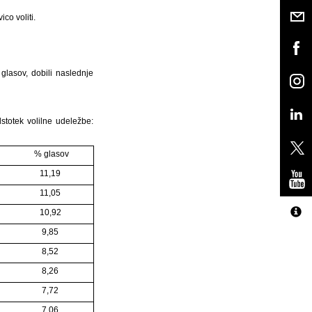
co voliti.
glasov, dobili naslednje
stotek volilne udeležbe:
% glasov
11,19
11,05
10,92
9,85
8,52
8,26
7,72
7,06