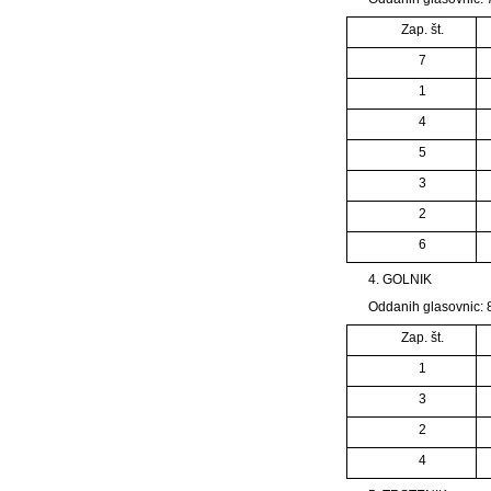
Zap. št.
7
1
4
5
3
2
6
4. GOLNIK
Oddanih glasovnic: 8
Zap. št.
1
3
2
4