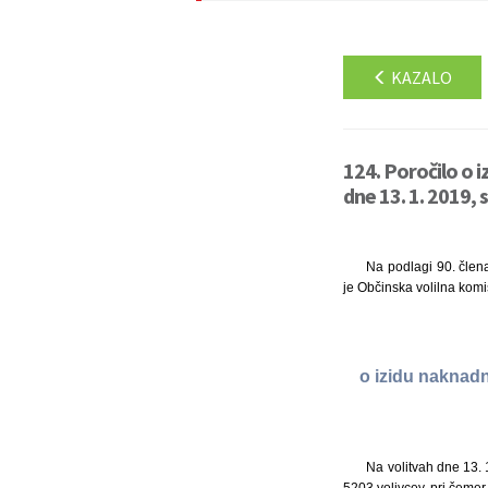
KAZALO
124. Poročilo o i
dne 13. 1. 2019, 
Na podlagi 90. člena
je Občinska volilna komi
o izidu naknadn
Na volitvah dne 13. 1
5203 volivcev, pri čemer s