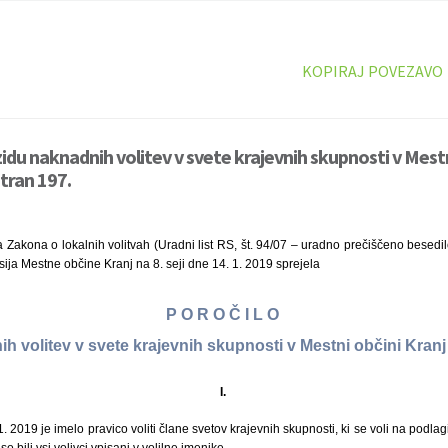
KOPIRAJ POVEZAVO
zidu naknadnih volitev v svete krajevnih skupnosti v Mestn
stran 197.
 Zakona o lokalnih volitvah (Uradni list RS, št. 94/07 – uradno prečiščeno besedil
sija Mestne občine Kranj na 8. seji dne 14. 1. 2019 sprejela
P O R O Č I L O
ih volitev v svete krajevnih skupnosti v Mestni občini Kranj
I.
. 2019 je imelo pravico voliti člane svetov krajevnih skupnosti, ki se voli na podlag
o bili vsi volivci vpisani v volilne imenike.