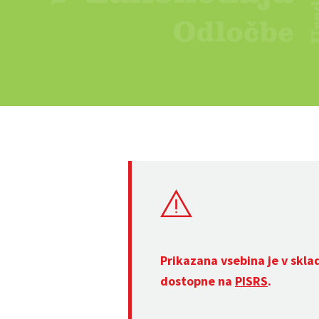
Prikazana vsebina je v skla
dostopne na
PISRS
.