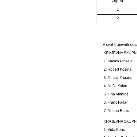
Zap. št.
1
2
V svet krajevnih skup
KRAJEVNA SKUPN
1. Slavko Prosen
2. Robert Kozina
3. Tomaž Zupanc
4. Nuša Kalan
5. Tina Ambrož
6. Franc Fajfar
7. Milena Ristić
KRAJEVNA SKUPN
1. Vida Konc