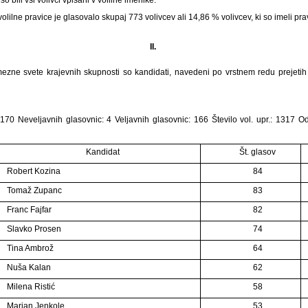
lilne pravice je glasovalo skupaj 773 volivcev ali 14,86 % volivcev, ki so imeli pravi
II.
ezne svete krajevnih skupnosti so kandidati, navedeni po vrstnem redu prejetih 
170 Neveljavnih glasovnic: 4 Veljavnih glasovnic: 166 Število vol. upr.: 1317 Od
Kandidat
Št. glasov
Robert Kozina
84
Tomaž Zupanc
83
Franc Fajfar
82
Slavko Prosen
74
Tina Ambrož
64
Nuša Kalan
62
Milena Ristić
58
Marjan Jenkole
53