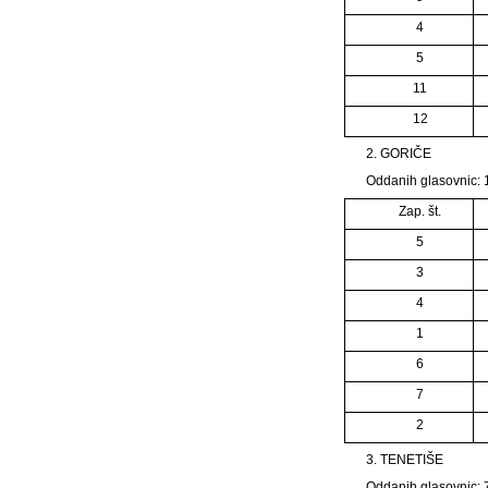
4
5
11
12
2. GORIČE
Oddanih glasovnic: 1
Zap. št.
5
3
4
1
6
7
2
3. TENETIŠE
Oddanih glasovnic: 7