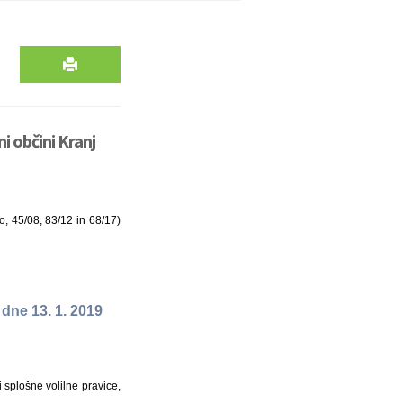
i občini Kranj
o, 45/08, 83/12 in 68/17)
 dne 13. 1. 2019
i splošne volilne pravice,