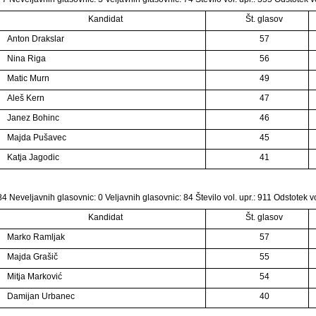
Kandidat
Št. glasov
Anton Drakslar
57
Nina Riga
56
Matic Murn
49
Aleš Kern
47
Janez Bohinc
46
Majda Pušavec
45
Katja Jagodic
41
4 Neveljavnih glasovnic: 0 Veljavnih glasovnic: 84 Število vol. upr.: 911 Odstotek v
Kandidat
Št. glasov
Marko Ramljak
57
Majda Grašič
55
Mitja Marković
54
Damijan Urbanec
40