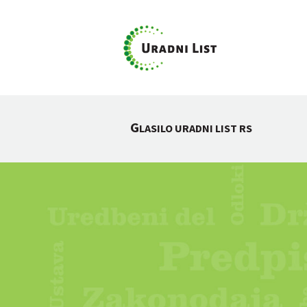
G
LASILO URADNI LIST RS