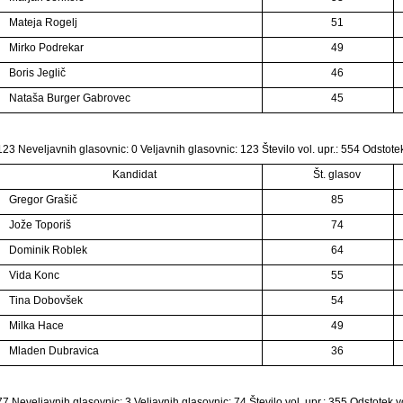
Mateja Rogelj
51
Mirko Podrekar
49
Boris Jeglič
46
Nataša Burger Gabrovec
45
23 Neveljavnih glasovnic: 0 Veljavnih glasovnic: 123 Število vol. upr.: 554 Odstote
Kandidat
Št. glasov
Gregor Grašič
85
Jože Toporiš
74
Dominik Roblek
64
Vida Konc
55
Tina Dobovšek
54
Milka Hace
49
Mladen Dubravica
36
7 Neveljavnih glasovnic: 3 Veljavnih glasovnic: 74 Število vol. upr.: 355 Odstotek 