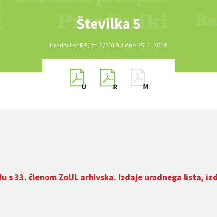
Številka 5
Uradni list RS, št. 5/2019 z dne 25. 1. 2019
du s 33. členom
ZoUL
arhivska. Izdaje uradnega lista, iz