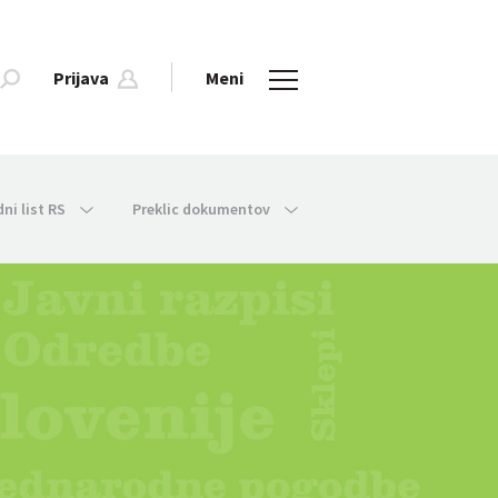
Prijava
Meni
dni list RS
Preklic dokumentov