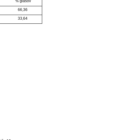
% glasov
66,36
33,64