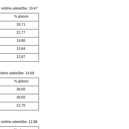
k volilne udeležbe: 19,47
% glasov
28,71
22,77
19,80
15,84
12,87
volilne udeležbe: 14,68
% glasov
38,65
38,65
22,70
k volilne udeležbe: 12,98