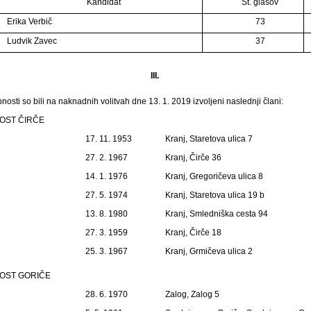
Kandidat
Št. glasov
Erika Verbič
73
Ludvik Zavec
37
III.
nosti so bili na naknadnih volitvah dne 13. 1. 2019 izvoljeni naslednji člani:
OST ČIRČE
17. 11. 1953
Kranj, Staretova ulica 7
27. 2. 1967
Kranj, Čirče 36
14. 1. 1976
Kranj, Gregoričeva ulica 8
27. 5. 1974
Kranj, Staretova ulica 19 b
13. 8. 1980
Kranj, Smledniška cesta 94
27. 3. 1959
Kranj, Čirče 18
25. 3. 1967
Kranj, Grmičeva ulica 2
OST GORIČE
28. 6. 1970
Zalog, Zalog 5