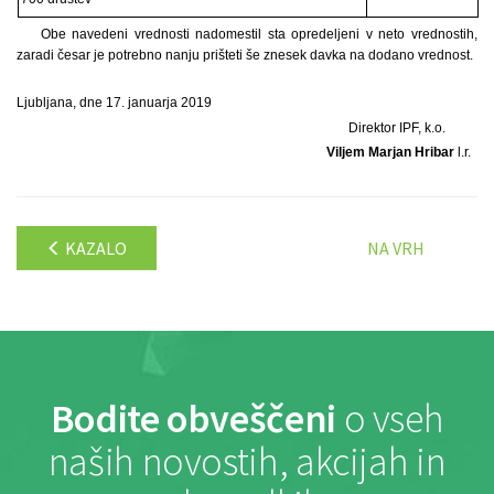
Obe navedeni vrednosti nadomestil sta opredeljeni v neto vrednostih,
zaradi česar je potrebno nanju prišteti še znesek davka na dodano vrednost.
Ljubljana, dne 17. januarja 2019
Direktor IPF, k.o.
Viljem Marjan Hribar
l.r.
KAZALO
NA VRH
Bodite obveščeni
o vseh
naših novostih, akcijah in