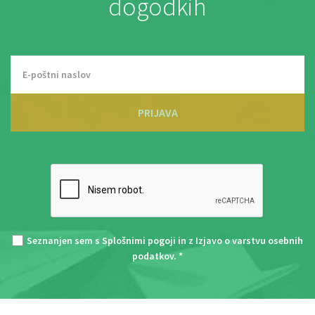
dogodkih
PRIJAVA
Seznanjen sem s
Splošnimi pogoji
in z
Izjavo o varstvu osebnih
podatkov
. *