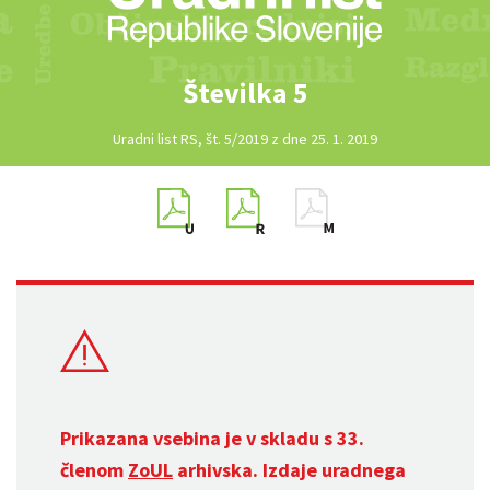
Številka 5
Uradni list RS, št. 5/2019 z dne 25. 1. 2019
Prikazana vsebina je v skladu s 33.
členom
ZoUL
arhivska. Izdaje uradnega