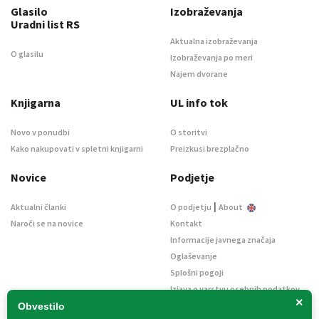
Glasilo
Izobraževanja
Uradni list RS
Aktualna izobraževanja
O glasilu
Izobraževanja po meri
Najem dvorane
Knjigarna
UL info tok
Novo v ponudbi
O storitvi
Kako nakupovati v spletni knjigarni
Preizkusi brezplačno
Novice
Podjetje
|
Aktualni članki
O podjetju
About
Naroči se na novice
Kontakt
Informacije javnega značaja
Oglaševanje
Splošni pogoji
Izjava o varstvu osebnih podatkov
×
E-dražbe
Obvestilo