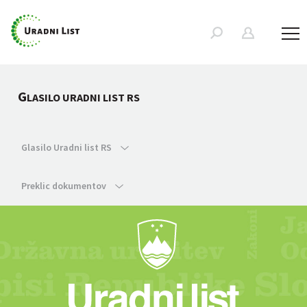
G
LASILO URADNI LIST RS
Glasilo Uradni list RS
Preklic dokumentov