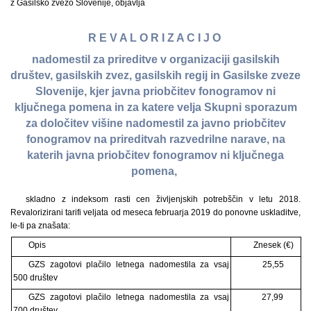
z Gasilsko zvezo Slovenije, objavlja
R E V A L O R I Z A C I J O
nadomestil za prireditve v organizaciji gasilskih
društev, gasilskih zvez, gasilskih regij in Gasilske zveze
Slovenije, kjer javna priobčitev fonogramov ni
ključnega pomena in za katere velja Skupni sporazum
za določitev višine nadomestil za javno priobčitev
fonogramov na prireditvah razvedrilne narave, na
katerih javna priobčitev fonogramov ni ključnega
pomena,
skladno z indeksom rasti cen življenjskih potrebščin v letu 2018.
Revalorizirani tarifi veljata od meseca februarja 2019 do ponovne uskladitve,
le-ti pa znašata:
Opis
Znesek (€)
GZS zagotovi plačilo letnega nadomestila za vsaj
25,55
500 društev
GZS zagotovi plačilo letnega nadomestila za vsaj
27,99
700 društev