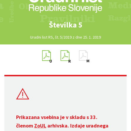
Številka 5
Uradni list RS, št. 5/2019 z dne 25. 1. 2019
Prikazana vsebina je v skladu s 33.
členom
ZoUL
arhivska. Izdaje uradnega