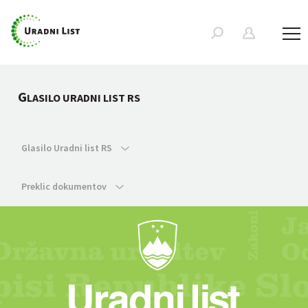
G
LASILO URADNI LIST RS
Glasilo Uradni list RS
Preklic dokumentov