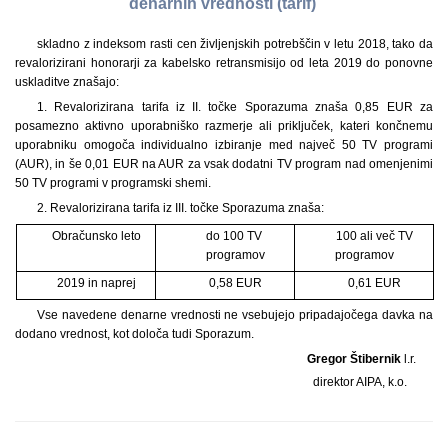
denarnih vrednosti (tarif)
skladno z indeksom rasti cen življenjskih potrebščin v letu 2018, tako da
revalorizirani honorarji za kabelsko retransmisijo od leta 2019 do ponovne
uskladitve znašajo:
1. Revalorizirana tarifa iz II. točke Sporazuma znaša 0,85 EUR za
posamezno aktivno uporabniško razmerje ali priključek, kateri končnemu
uporabniku omogoča individualno izbiranje med največ 50 TV programi
(AUR), in še 0,01 EUR na AUR za vsak dodatni TV program nad omenjenimi
50 TV programi v programski shemi.
2. Revalorizirana tarifa iz III. točke Sporazuma znaša:
Obračunsko leto
do 100 TV
100 ali več TV
programov
programov
2019 in naprej
0,58 EUR
0,61 EUR
Vse navedene denarne vrednosti ne vsebujejo pripadajočega davka na
dodano vrednost, kot določa tudi Sporazum.
Gregor Štibernik
l.r.
direktor AIPA, k.o.