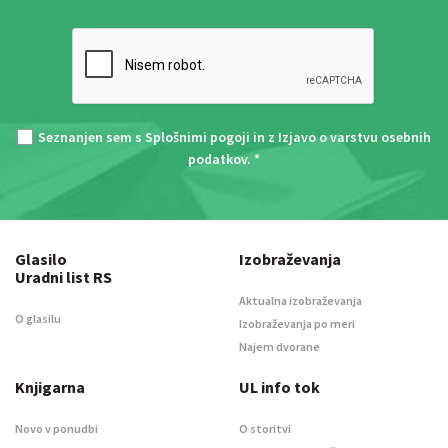
Seznanjen sem s
Splošnimi pogoji
in z
Izjavo o varstvu osebnih
podatkov
. *
Glasilo
Izobraževanja
Uradni list RS
Aktualna izobraževanja
O glasilu
Izobraževanja po meri
Najem dvorane
Knjigarna
UL info tok
Novo v ponudbi
O storitvi