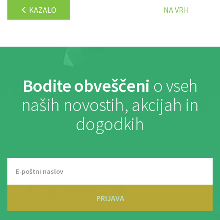
KAZALO
NA VRH
Bodite obveščeni
o vseh
naših novostih, akcijah in
dogodkih
PRIJAVA