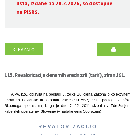
lista, izdane po 28.2.2026, so dostopne
na
PISRS
.
KAZALO
115. Revalorizacija denarnih vrednosti (tarif), stran 191.
AIPA, k.o., objavlja na podlagi 3. točke 16. člena Zakona o kolektivnem
upravljanju avtorske in sorodnih pravic (ZKUASP) ter na podlagi IV. točke
Skupnega sporazuma, ki ga je dne 7. 12. 2011 sklenila z Združenjem
kabelskih operaterjev Slovenije (v nadaljevanju Sporazum),
R E V A L O R I Z A C I J O