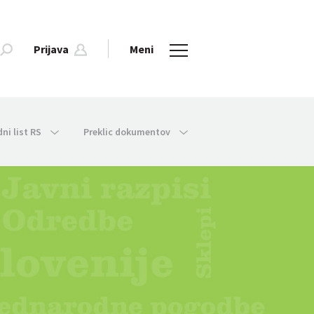
Prijava
Meni
dni list RS
Preklic dokumentov