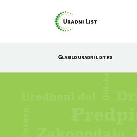
G
LASILO URADNI LIST RS