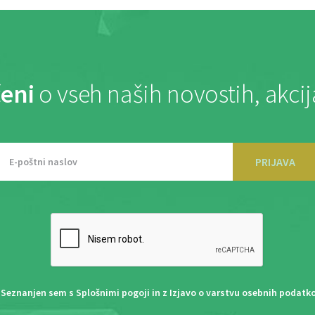
eni
o vseh naših novostih, akci
PRIJAVA
Seznanjen sem s
Splošnimi pogoji
in z
Izjavo o varstvu osebnih podatk