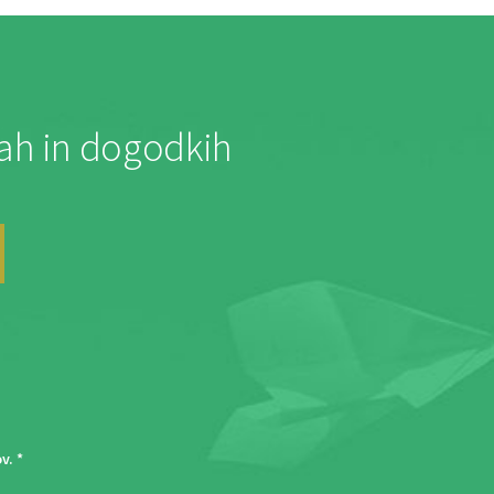
jah in dogodkih
ov
. *