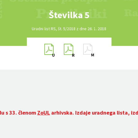
Številka 5
Uradni list RS, št. 5/2018 z dne 26. 1. 2018
du s 33. členom
ZoUL
arhivska. Izdaje uradnega lista, iz