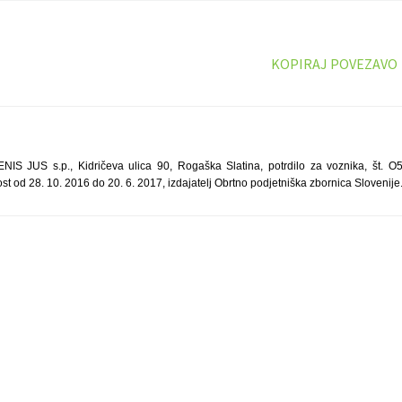
KOPIRAJ POVEZAVO
S JUS s.p., Kidričeva ulica 90, Rogaška Slatina, potrdilo za voznika, št. 
ost od 28. 10. 2016 do 20. 6. 2017, izdajatelj Obrtno podjetniška zbornica Slovenije