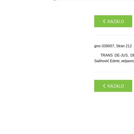
KAZALO
gno-339007, Stran 212
TRANS DE-JUS, DENI
Salihović Edmir, veljavn
KAZALO