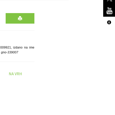
O5009921, izdano na ime
.
gno-339007
NA VRH