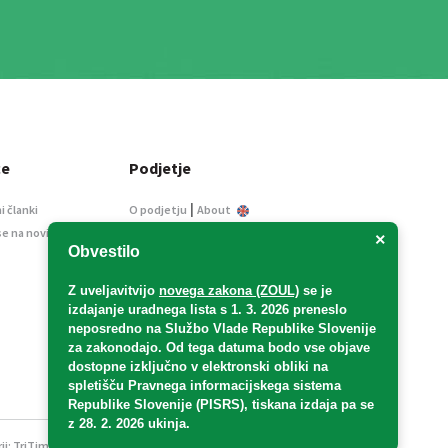
ce
Podjetje
|
i članki
O podjetju
About
se na novice
Kontakt
×
Obvestilo
Informacije javnega
značaja
Z uveljavitvijo
novega zakona (ZOUL)
se je
Oglaševanje
izdajanje uradnega lista s 1. 3. 2026 preneslo
Splošni pogoji
neposredno
na Službo Vlade Republike Slovenije
Izjava o varstvu osebnih
za zakonodajo
. Od tega datuma bodo vse objave
podatkov
dostopne izključno v elektronski obliki na
spletišču Pravnega informacijskega sistema
E-dražbe
Republike Slovenije (PISRS), tiskana izdaja pa se
z 28. 2. 2026 ukinja.
ji:
TriTim spletna agencija
v sodelovanju z 2Mobile