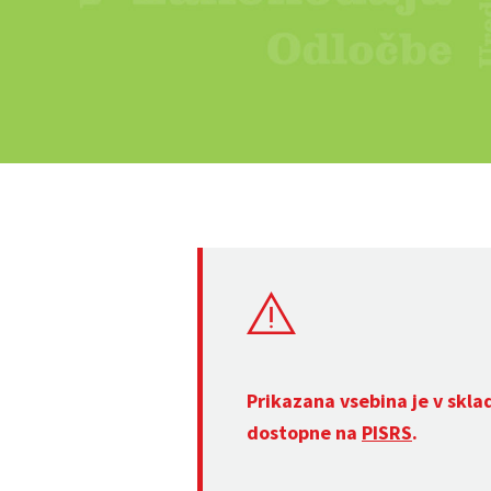
Prikazana vsebina je v skla
dostopne na
PISRS
.