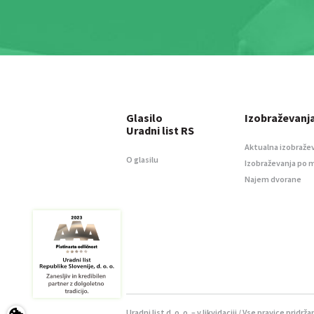
Glasilo
Izobraževanj
Uradni list RS
Aktualna izobraže
O glasilu
Izobraževanja po 
Najem dvorane
Uradni list d. o. o. – v likvidaciji / Vse pravice pridrža