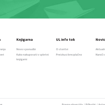
a
Knjigarna
UL info tok
Novi
vanja
Novo v ponudbi
O storitvi
Aktualn
meri
Kako nakupovati v spletni
Preizkusi brezplačno
Naroči 
knjigarni
ne.
Pravna obvestila
/
Piškotki
/ Avtor