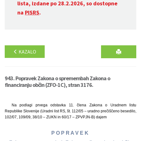
lista, izdane po 28.2.2026, so dostopne
na
PISRS
.
KAZALO
943. Popravek Zakona o spremembah Zakona o
financiranju občin (ZFO-1C), stran 3176.
Na podlagi prvega odstavka 11. člena Zakona o Uradnem listu
Republike Slovenije (Uradni list RS, št. 112/05 – uradno prečiščeno besedilo,
102/07, 109/09, 38/10 – ZUKN in 60/17 – ZPVPJN-B) dajem
P O P R A V E K