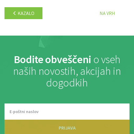
KAZALO
NA VRH
Bodite obveščeni
o vseh
naših novostih, akcijah in
dogodkih
PRIJAVA