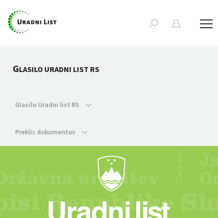
G
LASILO URADNI LIST RS
Glasilo Uradni list RS
Preklic dokumentov