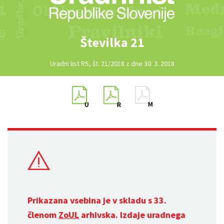
Številka 21
Uradni list RS, št. 21/2018 z dne 30. 3. 2018
Prikazana vsebina je v skladu s 33.
členom
ZoUL
arhivska. Izdaje uradnega