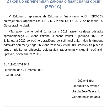
Zakona o spremembah Zakona o financiranju občin
(ZFO-1C)
V Zakonu o spremembah Zakona o financiranju občin (ZFO-1C),
objavljenem v Uradnem listu RS, 71/17 z dne 13. 12. 2017, se besedilo 15.
člena pravilno glasi:
»Ta zakon začne veljati 1. januarja 2018, razen četrtega odstavka
spremenjenega 26. člena zakona, ki začne veljati 1. januarja 2020. Do
1. januarja 2020 so občine upravičene do sofinanciranja nalog iz drugega
odstavka spremenjenega 26. člena zakona v višini 50% sredstev za plače in
druge izdatke ter prispevke delodajalca zaposlenim v skupnih občinskih
upravah, povečane za 20%.«.
Št. 411-01/17-19/49
Ljubljana, dne 27. marca 2018
EPA 2087-VII
Državni zbor
Republike Slovenije
Uršula Zore Tavčar
l.r.
Generalna sekretarka