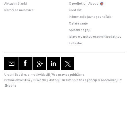
|
Aktualni članki
O podjetju
About
Naroči se na novice
Kontakt
Informacije javnega značaja
Oglaševanje
Splošni pogoji
Izjava o varstvu osebnih podatkov
E-dražbe
Uradni list d. o. o. – v likvidaciji / Vse pravice pridržane.
Pravna obvestila
/
Piškotki
/ Avtorji:
TriTim spletna agencija
v sodelovanju z
2Mobile