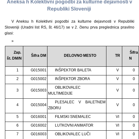
Aneksa h Kolektivni pogodbi za kulturne dejavnosti v
Republiki Sloveniji
V Aneksu h Kolektivni pogodbi za kulturne dejavnosti v Republiki
Sloveniji (Uradni list RS, št. 46/17) se v 2. členu prva preglednica pravilno
glasi:
»
Zap.
Šifra
Šifra DM
DELOVNO MESTO
TR
št. DM/N
N
1
G015001
INŠPEKTOR BALETA
V
0
2
G015002
INŠPEKTOR ZBORA
V
0
OBLIKOVALEC
3
G015003
V
0
MULTIMEDIJE
PLESALEC V BALETNEM
4
G015004
V
0
ZBORU
5
G016001
FILMSKI SNEMALEC
VI
0
6
G016002
LUTKOVNI ANIMATOR
VI
0
7
G016003
OBLIKOVALEC LUČI
VI
0