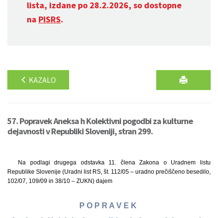
lista, izdane po 28.2.2026, so dostopne
na
PISRS
.
KAZALO
57. Popravek Aneksa h Kolektivni pogodbi za kulturne
dejavnosti v Republiki Sloveniji, stran 299.
Na podlagi drugega odstavka 11. člena Zakona o Uradnem listu
Republike Slovenije (Uradni list RS, št. 112/05 – uradno prečiščeno besedilo,
102/07, 109/09 in 38/10 – ZUKN) dajem
P O P R A V E K