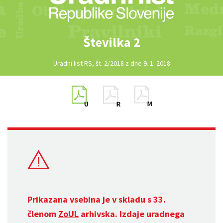
Številka 2
Uradni list RS, št. 2/2018 z dne 9. 1. 2018
Prikazana vsebina je v skladu s 33.
členom
ZoUL
arhivska. Izdaje uradnega