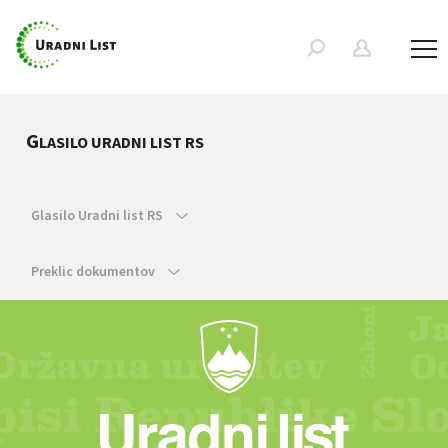
G
LASILO URADNI LIST RS
Glasilo Uradni list RS
Preklic dokumentov