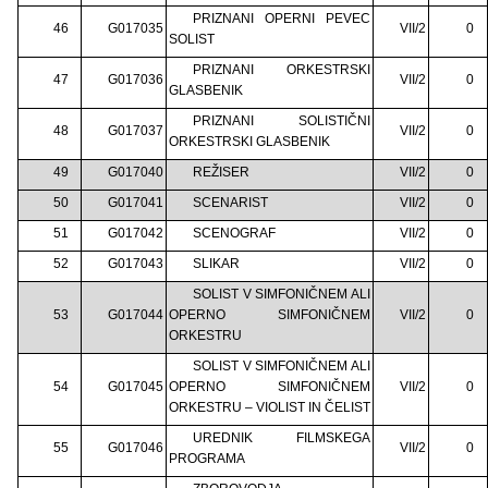
PRIZNANI OPERNI PEVEC
46
G017035
VII/2
0
SOLIST
PRIZNANI ORKESTRSKI
47
G017036
VII/2
0
GLASBENIK
PRIZNANI SOLISTIČNI
48
G017037
VII/2
0
ORKESTRSKI GLASBENIK
49
G017040
REŽISER
VII/2
0
50
G017041
SCENARIST
VII/2
0
51
G017042
SCENOGRAF
VII/2
0
52
G017043
SLIKAR
VII/2
0
SOLIST V SIMFONIČNEM ALI
53
G017044
OPERNO SIMFONIČNEM
VII/2
0
ORKESTRU
SOLIST V SIMFONIČNEM ALI
54
G017045
OPERNO SIMFONIČNEM
VII/2
0
ORKESTRU – VIOLIST IN ČELIST
UREDNIK FILMSKEGA
55
G017046
VII/2
0
PROGRAMA