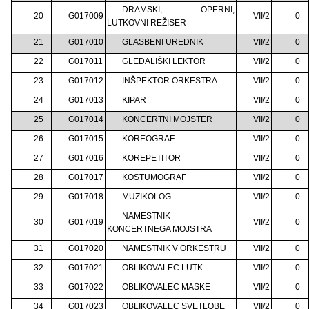
DRAMSKI, OPERNI,
20
G017009
VII/2
0
LUTKOVNI REŽISER
21
G017010
GLASBENI UREDNIK
VII/2
0
22
G017011
GLEDALIŠKI LEKTOR
VII/2
0
23
G017012
INŠPEKTOR ORKESTRA
VII/2
0
24
G017013
KIPAR
VII/2
0
25
G017014
KONCERTNI MOJSTER
VII/2
0
26
G017015
KOREOGRAF
VII/2
0
27
G017016
KOREPETITOR
VII/2
0
28
G017017
KOSTUMOGRAF
VII/2
0
29
G017018
MUZIKOLOG
VII/2
0
NAMESTNIK
30
G017019
VII/2
0
KONCERTNEGA MOJSTRA
31
G017020
NAMESTNIK V ORKESTRU
VII/2
0
32
G017021
OBLIKOVALEC LUTK
VII/2
0
33
G017022
OBLIKOVALEC MASKE
VII/2
0
34
G017023
OBLIKOVALEC SVETLOBE
VII/2
0