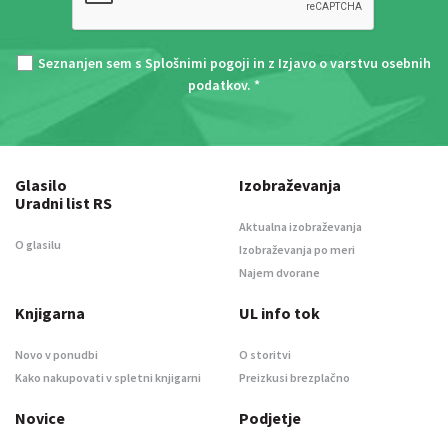
Seznanjen sem s
Splošnimi pogoji
in z
Izjavo o varstvu osebnih
podatkov
. *
Glasilo
Izobraževanja
Uradni list RS
Aktualna izobraževanja
O glasilu
Izobraževanja po meri
Najem dvorane
Knjigarna
UL info tok
Novo v ponudbi
O storitvi
Kako nakupovati v spletni knjigarni
Preizkusi brezplačno
Novice
Podjetje