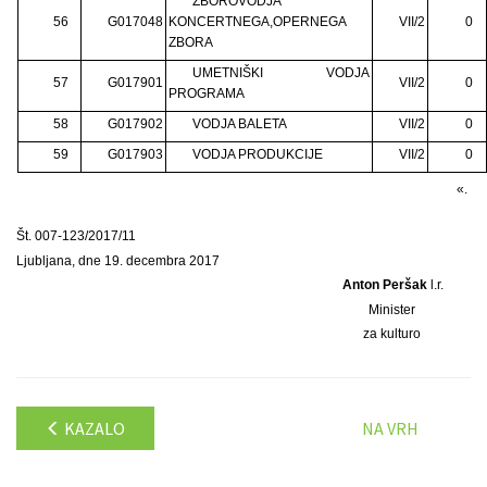
ZBOROVODJA
56
G017048
KONCERTNEGA,OPERNEGA
VII/2
0
ZBORA
UMETNIŠKI VODJA
57
G017901
VII/2
0
PROGRAMA
58
G017902
VODJA BALETA
VII/2
0
59
G017903
VODJA PRODUKCIJE
VII/2
0
«.
Št. 007-123/2017/11
Ljubljana, dne 19. decembra 2017
Anton Peršak
l.r.
Minister
za kulturo
KAZALO
NA VRH