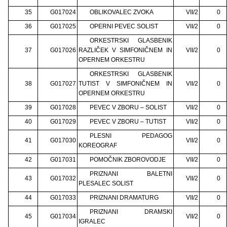
35
G017024
OBLIKOVALEC ZVOKA
VII/2
0
36
G017025
OPERNI PEVEC SOLIST
VII/2
0
ORKESTRSKI GLASBENIK
37
G017026
RAZLIČEK V SIMFONIČNEM IN
VII/2
0
OPERNEM ORKESTRU
ORKESTRSKI GLASBENIK
38
G017027
TUTIST V SIMFONIČNEM IN
VII/2
0
OPERNEM ORKESTRU
39
G017028
PEVEC V ZBORU – SOLIST
VII/2
0
40
G017029
PEVEC V ZBORU – TUTIST
VII/2
0
PLESNI PEDAGOG
41
G017030
VII/2
0
KOREOGRAF
42
G017031
POMOČNIK ZBOROVODJE
VII/2
0
PRIZNANI BALETNI
43
G017032
VII/2
0
PLESALEC SOLIST
44
G017033
PRIZNANI DRAMATURG
VII/2
0
PRIZNANI DRAMSKI
45
G017034
VII/2
0
IGRALEC