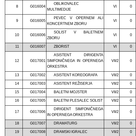
OBLIKOVALEC
8
G016004
VI
0
MULTIMEDIJE
PEVEC V OPERNEM ALI
9
G016005
VI
0
KONCERTNEM ZBORU
SOLIST V BALETNEM
10
G016006
VI
0
ZBORU
11
G016007
ZBORIST
VI
0
ASISTENT DIRIGENTA
12
G017001
SIMFONIČNEGA IN OPERNEGA
VII/2
0
ORKESTRA
13
G017002
ASISTENT KOREOGRAFA
VII/2
0
14
G017003
ASISTENT REŽISERJA
VII/2
0
15
G017004
BALETNI MOJSTER
VII/2
0
16
G017005
BALETNI PLESALEC SOLIST
VII/2
0
DIRIGENT SIMFONIČNEGA
17
G017006
VII/2
0
IN OPERNEGA ORKESTRA
18
G017007
DRAMATURG
VII/2
0
19
G017008
DRAMSKI IGRALEC
VII/2
0