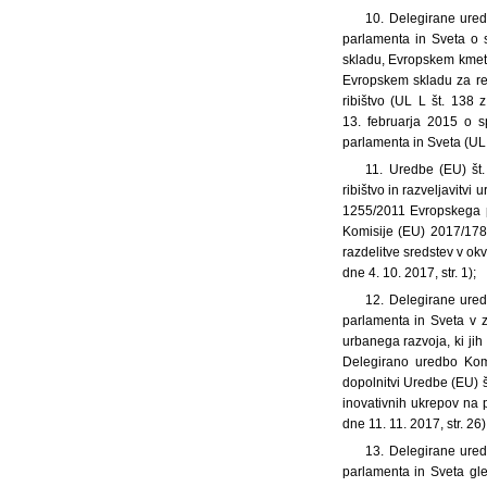
10. Delegirane ure
parlamenta in Sveta o 
skladu, Evropskem kmeti
Evropskem skladu za re
ribištvo (UL L št. 138
13. februarja 2015 o 
parlamenta in Sveta (UL L
11. Uredbe (EU) št
ribištvo in razveljavitvi
1255/2011 Evropskega p
Komisije (EU) 2017/178
razdelitve sredstev v ok
dne 4. 10. 2017, str. 1);
12. Delegirane ured
parlamenta in Sveta v z
urbanega razvoja, ki jih
Delegirano uredbo Kom
dopolnitvi Uredbe (EU) š
inovativnih ukrepov na p
dne 11. 11. 2017, str. 26)
13. Delegirane ured
parlamenta in Sveta gle