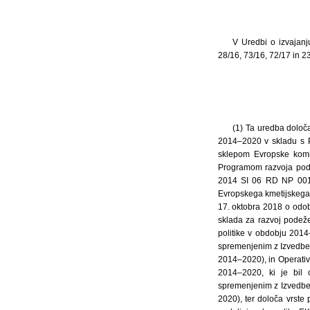
V Uredbi o izvajanj
28/16, 73/16, 72/17 in 23
(1) Ta uredba določ
2014–2020 v skladu s P
sklepom Evropske komi
Programom razvoja pode
2014 SI 06 RD NP 001 z
Evropskega kmetijskega
17. oktobra 2018 o odo
sklada za razvoj podež
politike v obdobju 2014
spremenjenim z Izvedbe
2014–2020), in Operativ
2014–2020, ki je bil
spremenjenim z Izvedbe
2020), ter določa vrste