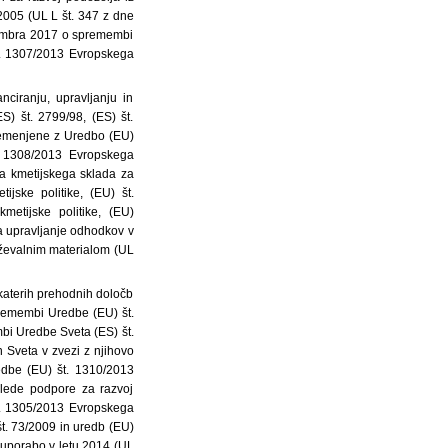
2005 (UL L št. 347 z dne
vembra 2017 o spremembi
št. 1307/2013 Evropskega
iranju, upravljanju in
S) št. 2799/98, (ES) št.
premenjene z Uredbo (EU)
. 1308/2013 Evropskega
a kmetijskega sklada za
jske politike, (EU) št.
etijske politike, (EU)
za upravljanje odhodkov v
noževalnim materialom (UL
katerih prehodnih določb
remembi Uredbe (EU) št.
bi Uredbe Sveta (ES) št.
 Sveta v zvezi z njihovo
edbe (EU) št. 1310/2013
lede podpore za razvoj
t. 1305/2013 Evropskega
t. 73/2009 in uredb (EU)
 uporabo v letu 2014 (UL