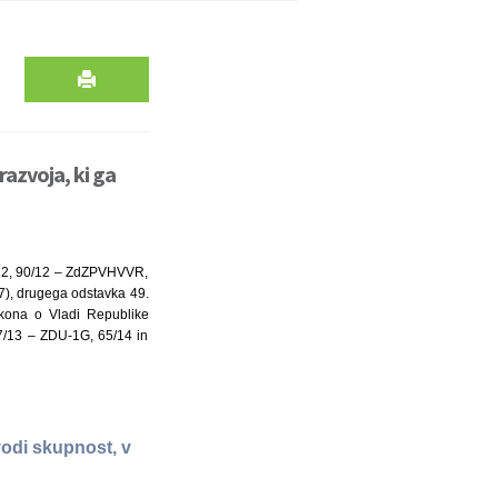
azvoja, ki ga
57/12, 90/12 – ZdZPVHVVR,
17), drugega odstavka 49.
akona o Vladi Republike
47/13 – ZDU-1G, 65/14 in
vodi skupnost, v