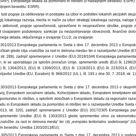
SRP), Evropskega sklada za pomorstvo in ribištvo (v nadaljnjem besedilu: ESPR)
aljnjem besedilu: ESRR).
tudi pogoje za oblikovanje in postopke za izbor in potrditev lokalnih akcijskih skup
ij lokalnega razvoja, merila in način za izbor strategij lokalnega razvoja, naloge l
 aktivnosti, pogoje upravičenosti, upravičene in neupravičene stroške, pogoje
 izvajanjem podukrepov, sankcije za neizpolnjevanje obveznosti, finančne dolo
ga sklada, vključenega v izvajanje CLLD, za izvajanje:
 1301/2013 Evropskega parlamenta in Sveta z dne 17. decembra 2013 o Evropsk
očbah glede cilja »naložbe za rast in delovna mesta« ter o razveljavitvi Uredbe (ES
 str. 289), zadnjič spremenjene z Uredbo (EU) 2018/1046 Evropskega parlamenta i
ih, ki se uporabljajo za splošni proračun Unije, spremembi uredb (EU) št. 1296/2
) št. 1304/2013, (EU) št. 1309/2013, (EU) št. 1316/2013, (EU) št. 223/2014, (EU
eljavitvi Uredbe (EU, Euratom) št. 966/2012 (UL L št. 193 z dne 30. 7. 2018, str. 1)
 1303/2013 Evropskega parlamenta in Sveta z dne 17. decembra 2013 o skupni
zvoj, Evropskem socialnem skladu, Kohezijskem skladu, Evropskem kmetijskem sk
pomorstvo in ribištvo, o splošnih določbah o Evropskem skladu za regionalni raz
du in Evropskem skladu za pomorstvo in ribištvo ter o razveljavitvi Uredbe Sveta
2013, str. 320), zadnjič spremenjene z Uredbo (EU) 2017/2305 Evropskega pa
premembi Uredbe (EU) št. 1303/2013 glede spremembe virov za ekonomsko, so
j „naložbe za rast in delovna mesta“ ter cilj „evropsko teritorialno sodelovanje“ (U
njem besedilu: Uredba 1303/2013/EU);
 1305/2013 Evropskega parlamenta in Sveta z dne 17. decembra 2013 o podpori