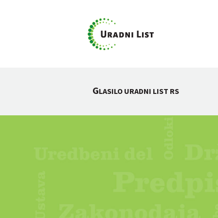
G
LASILO URADNI LIST RS