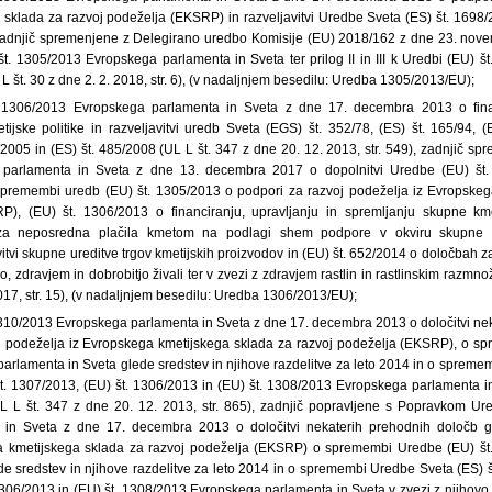
sklada za razvoj podeželja (EKSRP) in razveljavitvi Uredbe Sveta (ES) št. 1698/
), zadnjič spremenjene z Delegirano uredbo Komisije (EU) 2018/162 z dne 23. no
 št. 1305/2013 Evropskega parlamenta in Sveta ter prilog II in III k Uredbi (EU) 
L št. 30 z dne 2. 2. 2018, str. 6), (v nadaljnjem besedilu: Uredba 1305/2013/EU);
 1306/2013 Evropskega parlamenta in Sveta z dne 17. decembra 2013 o financ
ijske politike in razveljavitvi uredb Sveta (EGS) št. 352/78, (ES) št. 165/94, (E
/2005 in (ES) št. 485/2008 (UL L št. 347 z dne 20. 12. 2013, str. 549), zadnjič s
parlamenta in Sveta z dne 13. decembra 2017 o dopolnitvi Uredbe (EU) št
spremembi uredb (EU) št. 1305/2013 o podpori za razvoj podeželja iz Evropskeg
P), (EU) št. 1306/2013 o financiranju, upravljanju in spremljanju skupne kmeti
za neposredna plačila kmetom na podlagi shem podpore v okviru skupne km
itvi skupne ureditve trgov kmetijskih proizvodov in (EU) št. 652/2014 o določbah 
o, zdravjem in dobrobitjo živali ter v zvezi z zdravjem rastlin in rastlinskim razm
2017, str. 15), (v nadaljnjem besedilu: Uredba 1306/2013/EU);
1310/2013 Evropskega parlamenta in Sveta z dne 17. decembra 2013 o določitvi ne
j podeželja iz Evropskega kmetijskega sklada za razvoj podeželja (EKSRP), o sp
rlamenta in Sveta glede sredstev in njihove razdelitve za leto 2014 in o spremem
t. 1307/2013, (EU) št. 1306/2013 in (EU) št. 1308/2013 Evropskega parlamenta in
L L št. 347 z dne 20. 12. 2013, str. 865), zadnjič popravljene s Popravkom Ur
 in Sveta z dne 17. decembra 2013 o določitvi nekaterih prehodnih določb g
a kmetijskega sklada za razvoj podeželja (EKSRP) o spremembi Uredbe (EU) š
de sredstev in njihove razdelitve za leto 2014 in o spremembi Uredbe Sveta (ES) š
 1306/2013 in (EU) št. 1308/2013 Evropskega parlamenta in Sveta v zvezi z njihovo