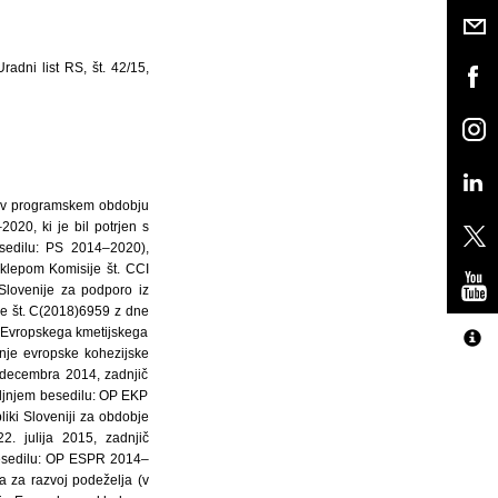
adni list RS, št. 42/15,
), v programskem obdobju
20, ki je bil potrjen s
sedilu: PS 2014–2020),
klepom Komisije št. CCI
Slovenije za podporo iz
e št. C(2018)6959 z dne
 Evropskega kmetijskega
nje evropske kohezijske
. decembra 2014, zadnjič
ljnjem besedilu: OP EKP
iki Sloveniji za obdobje
 julija 2015, zadnjič
besedilu: OP ESPR 2014–
a za razvoj podeželja (v