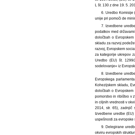
L št. 130 z dne 19. 5. 2
6. Uredbo Komisije
unije pri pomoči de mini
7. Izvedbene uredbe
podatkov med državami 
določbah o Evropskem s
skladu za razvoj podeže
razvoj, Evropskem socia
za kategorije ukrepov z
Uredbo (EU) št. 1299/
sodelovanje« iz Evropskeg
8. Izvedbene uredbe
Evropskega parlamenta 
Kohezijskem skladu, Evr
določbah o Evropskem s
pomorstvo in ribištvo v
in ciljnih vrednosti v ok
2014, str. 65), zadnji
Izvedbene uredbe (EU) š
uspešnosti za evropske st
9. Delegirane uredb
okviru evropskih strukturn