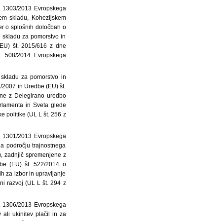
t. 1303/2013 Evropskega
nem skladu, Kohezijskem
er o splošnih določbah o
 skladu za pomorstvo in
(EU) št. 2015/616 z dne
t. 508/2014 Evropskega
skladu za pomorstvo in
91/2007 in Uredbe (EU) št.
ene z Delegirano uredbo
rlamenta in Sveta glede
 politike (UL L št. 256 z
t. 1301/2013 Evropskega
na področju trajnostnega
1), zadnjič spremenjene z
be (EU) št. 522/2014 o
h za izbor in upravljanje
ni razvoj (UL L št. 294 z
t. 1306/2013 Evropskega
li ukinitev plačil in za