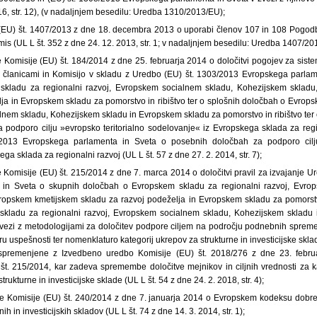
016, str. 12), (v nadaljnjem besedilu: Uredba 1310/2013/EU);
 (EU) št. 1407/2013 z dne 18. decembra 2013 o uporabi členov 107 in 108 Pogod
mis (UL L št. 352 z dne 24. 12. 2013, str. 1; v nadaljnjem besedilu: Uredba 1407/20
 Komisije (EU) št. 184/2014 z dne 25. februarja 2014 o določitvi pogojev za sist
članicami in Komisijo v skladu z Uredbo (EU) št. 1303/2013 Evropskega parlam
kladu za regionalni razvoj, Evropskem socialnem skladu, Kohezijskem sklad
lja in Evropskem skladu za pomorstvo in ribištvo ter o splošnih določbah o Evrops
lnem skladu, Kohezijskem skladu in Evropskem skladu za pomorstvo in ribištvo ter 
a podporo cilju »evropsko teritorialno sodelovanje« iz Evropskega sklada za regi
2013 Evropskega parlamenta in Sveta o posebnih določbah za podporo cilju 
a sklada za regionalni razvoj (UL L št. 57 z dne 27. 2. 2014, str. 7);
 Komisije (EU) št. 215/2014 z dne 7. marca 2014 o določitvi pravil za izvajanje U
in Sveta o skupnih določbah o Evropskem skladu za regionalni razvoj, Evro
opskem kmetijskem skladu za razvoj podeželja in Evropskem skladu za pomorstvo
kladu za regionalni razvoj, Evropskem socialnem skladu, Kohezijskem skladu
 zvezi z metodologijami za določitev podpore ciljem na področju podnebnih spreme
viru uspešnosti ter nomenklaturo kategorij ukrepov za strukturne in investicijske sklad
č spremenjene z Izvedbeno uredbo Komisije (EU) št. 2018/276 z dne 23. feb
t. 215/2014, kar zadeva spremembe določitve mejnikov in ciljnih vrednosti za k
rukturne in investicijske sklade (UL L št. 54 z dne 24. 2. 2018, str. 4);
e Komisije (EU) št. 240/2014 z dne 7. januarja 2014 o Evropskem kodeksu dobre
ih in investicijskih skladov (UL L št. 74 z dne 14. 3. 2014, str. 1);