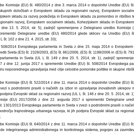
dbe Komisije (EU) št. 480/2014 z dne 3. marca 2014 o dopolnitvi Uredbe (EU) š
skupnih določbah o Evropskem skladu za regionalni razvoj, Evropskem social
jskem skladu za razvoj podeželja in Evropskem skladu za pomorstvo in ribištvo t
gionalni razvoj, Evropskem socialnem skladu, Kohezijskem skladu in Evropskem
 z dne 13. 5. 2014, str. 5), zadnjič spremenjene z Delegirano uredbo Komisije 
spremembi Delegirane uredbe (EU) 480/2014 glede sklicev na Uredbo (EU) š
 št. 102 z dne 21. 4. 2015, str. 33);
. 508/2014 Evropskega parlamenta in Sveta z dne 15. maja 2014 o Evropskem 
 uredb Sveta (ES) št. 2328/2003, (ES) št. 861/2006, (ES) št. 1198/2006 in (ES) št. 7
arlamenta in Sveta (UL L št. 149 z dne 20. 5. 2014, str. 1), zadnjič spremenj
7 z dne 12. junija 2017 o spremembi Uredbe (EU) št. 508/2014 Evropskega pa
viru neposrednega upravljanja med cilje celostne pomorske politike in skupne ribiške
be Komisije (EU) št. 522/2014 z dne 11. marca 2014 o dopolnitvi Uredbe (EU) š
vezi s podrobnimi pravili o načelih za izbor in upravljanje inovativnih ukrepov 
 podpira Evropski sklad za regionalni razvoj (UL L št. 148 z dne 20. 5. 2014, str. 
isije (EU) 2017/2056 z dne 22. avgusta 2017 o spremembi Delegirane ured
t. 1301/2013 Evropskega parlamenta in Sveta v zvezi s podrobnimi pravili o načeli
odročju trajnostnega urbanega razvoja, ki jih podpira Evropski sklad za regional
;
be Komisije (EU) št. 640/2014 z dne 11. marca 2014 o dopolnitvi Uredbe (EU) š
de integriranega administrativnega in kontrolnega sistema, pogojev za zavrnitev a