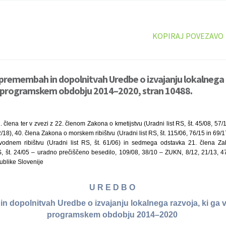
KOPIRAJ POVEZAVO
premembah in dopolnitvah Uredbe o izvajanju lokalnega r
v programskem obdobju 2014–2020, stran 10488.
. člena ter v zvezi z 22. členom Zakona o kmetijstvu (Uradni list RS, št. 45/08, 
2/18), 40. člena Zakona o morskem ribištvu (Uradni list RS, št. 115/06, 76/15 in 69/
odnem ribištvu (Uradni list RS, št. 61/06) in sedmega odstavka 21. člena Z
RS, št. 24/05 – uradno prečiščeno besedilo, 109/08, 38/10 – ZUKN, 8/12, 21/13, 
ublike Slovenije
U R E D B O
 dopolnitvah Uredbe o izvajanju lokalnega razvoja, ki ga 
programskem obdobju 2014–2020