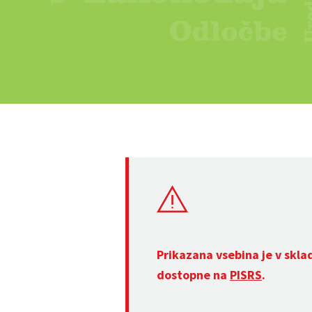
Prikazana vsebina je v skla
dostopne na
PISRS
.