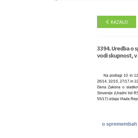
KAZALO
3394. Uredba o s
vodi skupnost, 
Na podlagi 10. in 12
26/14, 32/15, 27/17 in 2
člena Zakona o sladkov
Slovenije (Uradni list 
55/17) izdaja Vlada Rep
o spremembah in