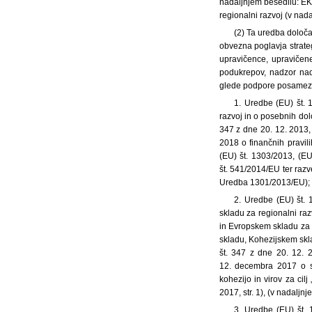
nadaljnjem besedilu: EK
regionalni razvoj (v nad
(2) Ta uredba določa 
obvezna poglavja strateg
upravičence, upravičene
podukrepov, nadzor nad
glede podpore posamezne
1. Uredbe (EU) št.
razvoj in o posebnih dol
347 z dne 20. 12. 2013,
2018 o finančnih pravil
(EU) št. 1303/2013, (EU
št. 541/2014/EU ter razv
Uredba 1301/2013/EU);
2. Uredbe (EU) št.
skladu za regionalni ra
in Evropskem skladu za 
skladu, Kohezijskem skla
št. 347 z dne 20. 12. 
12. decembra 2017 o s
kohezijo in virov za cil
2017, str. 1), (v nadalj
3. Uredbe (EU) št.