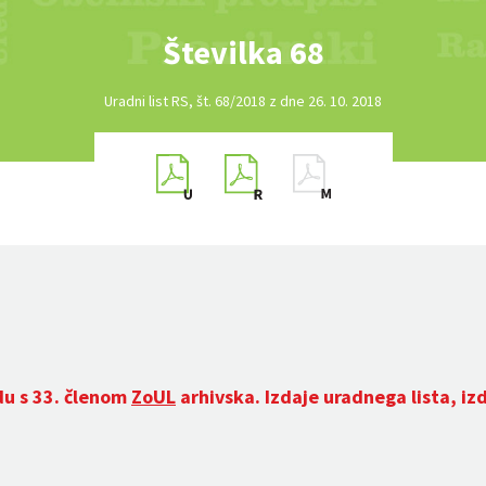
Številka 68
Uradni list RS, št. 68/2018 z dne 26. 10. 2018
du s 33. členom
ZoUL
arhivska. Izdaje uradnega lista, iz