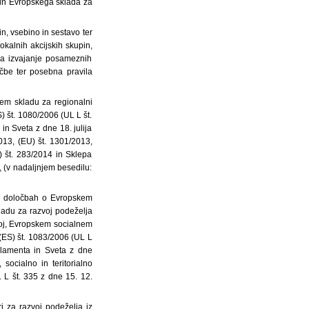
 in Evropskega sklada za
in, vsebino in sestavo ter
okalnih akcijskih skupin,
 za izvajanje posameznih
čbe ter posebna pravila
em skladu za regionalni
) št. 1080/2006 (UL L št.
n Sveta z dne 18. julija
013, (EU) št. 1301/2013,
) št. 283/2014 in Sklepa
, (v nadaljnjem besedilu:
h določbah o Evropskem
ladu za razvoj podeželja
voj, Evropskem socialnem
 (ES) št. 1083/2006 (UL L
rlamenta in Sveta z dne
cialno in teritorialno
L L št. 335 z dne 15. 12.
 za razvoj podeželja iz