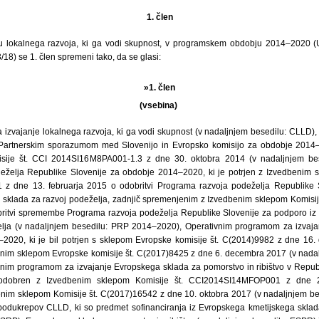
1. člen
u lokalnega razvoja, ki ga vodi skupnost, v programskem obdobju 2014–2020 (Ur
/18) se 1. člen spremeni tako, da se glasi:
»1. člen
(vsebina)
a izvajanje lokalnega razvoja, ki ga vodi skupnost (v nadaljnjem besedilu: CLLD
artnerskim sporazumom med Slovenijo in Evropsko komisijo za obdobje 2014–20
sije št. CCI 2014SI16M8PA001-1.3 z dne 30. oktobra 2014 (v nadaljnjem be
želja Republike Slovenije za obdobje 2014–2020, ki je potrjen z Izvedbenim s
 dne 13. februarja 2015 o odobritvi Programa razvoja podeželja Republike 
 sklada za razvoj podeželja, zadnjič spremenjenim z Izvedbenim sklepom Komisij
britvi spremembe Programa razvoja podeželja Republike Slovenije za podporo iz
elja (v nadaljnjem besedilu: PRP 2014–2020), Operativnim programom za izvaja
–2020, ki je bil potrjen s sklepom Evropske komisije št. C(2014)9982 z dne 16
nim sklepom Evropske komisije št. C(2017)8425 z dne 6. decembra 2017 (v nada
nim programom za izvajanje Evropskega sklada za pomorstvo in ribištvo v Republ
 odobren z Izvedbenim sklepom Komisije št. CCI2014SI14MFOP001 z dne 22.
nim sklepom Komisije št. C(2017)16542 z dne 10. oktobra 2017 (v nadaljnjem 
 podukrepov CLLD, ki so predmet sofinanciranja iz Evropskega kmetijskega sklad