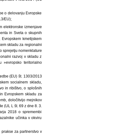
be o delovanju Evropske
13/EU);
em elektronske izmenjave
enta in Sveta o skupnih
u, Evropskem kmetijskem
kem skladu za regionalni
o sprejetju nomenklature
onalni razvoj v skladu z
»evropsko teritorialno
redbe (EU) št. 1303/2013
pskem socialnem skladu,
 in ribištvo, o splošnih
 in Evropskem skladu za
mb, določitvijo mejnikov
e (UL L št. 69 z dne 8. 3.
ruarja 2018 o spremembi
azalnike učinka v okviru
 prakse za partnerstvo v