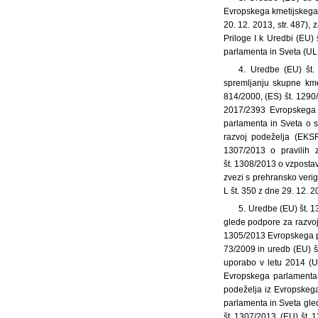
Evropskega kmetijskega 
20. 12. 2013, str. 487
Priloge I k Uredbi (EU)
parlamenta in Sveta (UL 
4. Uredbe (EU) št.
spremljanju skupne kmet
814/2000, (ES) št. 1290
2017/2393 Evropskega 
parlamenta in Sveta o 
razvoj podeželja (EKSR
1307/2013 o pravilih 
št. 1308/2013 o vzpostav
zvezi s prehransko verig
L št. 350 z dne 29. 12. 
5. Uredbe (EU) št. 
glede podpore za razvo
1305/2013 Evropskega pa
73/2009 in uredb (EU) š
uporabo v letu 2014 (U
Evropskega parlamenta
podeželja iz Evropskeg
parlamenta in Sveta gle
št. 1307/2013, (EU) št.