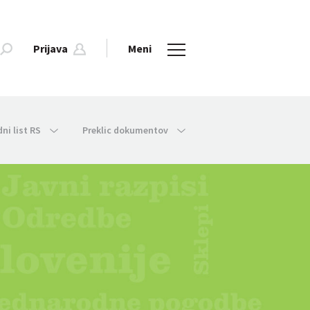
Prijava
Meni
dni list RS
Preklic dokumentov