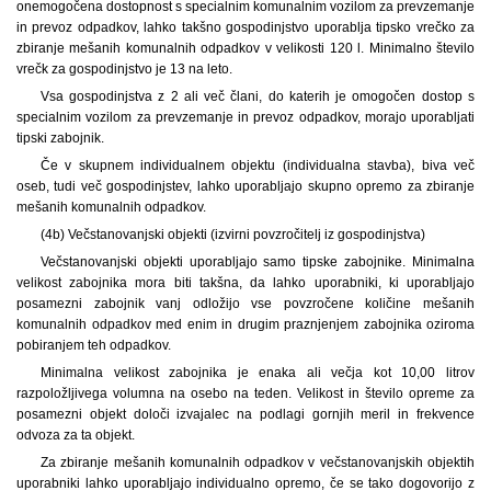
onemogočena dostopnost s specialnim komunalnim vozilom za prevzemanje
in prevoz odpadkov, lahko takšno gospodinjstvo uporablja tipsko vrečko za
zbiranje mešanih komunalnih odpadkov v velikosti 120 l. Minimalno število
vrečk za gospodinjstvo je 13 na leto.
Vsa gospodinjstva z 2 ali več člani, do katerih je omogočen dostop s
specialnim vozilom za prevzemanje in prevoz odpadkov, morajo uporabljati
tipski zabojnik.
Če v skupnem individualnem objektu (individualna stavba), biva več
oseb, tudi več gospodinjstev, lahko uporabljajo skupno opremo za zbiranje
mešanih komunalnih odpadkov.
(4b) Večstanovanjski objekti (izvirni povzročitelj iz gospodinjstva)
Večstanovanjski objekti uporabljajo samo tipske zabojnike. Minimalna
velikost zabojnika mora biti takšna, da lahko uporabniki, ki uporabljajo
posamezni zabojnik vanj odložijo vse povzročene količine mešanih
komunalnih odpadkov med enim in drugim praznjenjem zabojnika oziroma
pobiranjem teh odpadkov.
Minimalna velikost zabojnika je enaka ali večja kot 10,00 litrov
razpoložljivega volumna na osebo na teden. Velikost in število opreme za
posamezni objekt določi izvajalec na podlagi gornjih meril in frekvence
odvoza za ta objekt.
Za zbiranje mešanih komunalnih odpadkov v večstanovanjskih objektih
uporabniki lahko uporabljajo individualno opremo, če se tako dogovorijo z