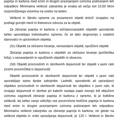
papirja in kartona med enim in drugim praznjenjem oziroma pobiranjem teh
odpadkov. Minimalna velikost zabojnika je enaka ali večja kot 10,00 litrov
razpoložljivega volumna na osebo na teden.
Velikost in število opreme za posamezni objekt določi izvajalec na
podlagi gornjih meril in frekvence odvoza za ta objekt.
Za zbiranje papirja in kartona v večstanovanjskih objektih uporabniki
lahko uporabljajo individualno opremo, če se tako dogovorijo z ostalimi
stanovalci in upravnikom objekta.
(3c) Objekti za občasno bivanje, nenaseljeni objekti, opuščeni objekti
Zbiranje papirja in kartona v objektih za občasno bivanje (počitniška
hiša), v nenaseljenih in opuščenih objektih ni obvezno.
(3d) Objekti proizvodnih in storitvenih dejavnosti ter objekti v javni rabi
(izvirni povzročitelj iz dejavnosti)
Objekti proizvodnih in storitvenih dejavnosti ter objekti v javni rabi
uporabljajo samo tipske zabojnike. Lastniki, uporabniki ali upravljavci
objektov proizvodnih in storitvenih dejavnosti ter objektov v javni rabi, ki
izvajajo dejavnosti in storitve pri katerih nastaja papir morajo biti vključeni
oziroma zagotoviti zbiranje papirja in kartona z opremo, ki je tolikšne
velikosti, da lahko vanjo odložijo vse povzročene količine papirja in kartona
med enim in drugim praznjenjem oziroma pobiranjem teh odpadkov.
Minimalna velikost zabojnika za zbiranje papirja in kartona, ne glede na
velikost objekta in vrsto opravljanja dejavnosti, je 120 l. Velikost in število