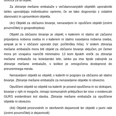
odvoza za ta objekt.
Za zbiranje mešane embalaže v večstanovanjskih objektih uporabniki
lahko uporabljajo individualno opremo, če se tako dogovorijo z ostalimi
stanovalci in upravnikom objekta.
(4c) Objekti za občasno bivanje, nenaseljeni in opuščeni objekti (izvirni
povzročitelj iz gospodinjstva)
Objekt za občasno bivanje je objekt, v katerem ni stalno ali začasno
prijavljena nobena oseba in v katerem ni stalno naseljena nobena oseba,
ampak je le v občasni uporabi (npr. počitniška hiša). V sistem zbiranja
mešane embalaže mora biti objekt za občasno bivanje vključen, pri čemer
mora pri izvajalcu naročiti minimalno 13 kom tipskih vrečk za zbiranje
mešane embalaže na koledarsko leto, lahko pa ima tipski zabojnik za
zbiranje mešane embalaže, v kolikor je omogočena dostopnost do
prevzemnega mesta.
Nenaseljeni objekti so objekti, v katerih ni pogojev za občasno ali stalno
bivanje. Zbiranje mešane embalaže za nenaseljene objekte ni obvezno.
Opuščeni objekti so objekti na katerih je posest opuščena in so dotrajani,
bivanje v njih ni mogoče, nimajo komunalnih priključkov ter niso v evidencah
GURS evidentirani kot stavba. Zbiranje mešane embalaže za opuščene
objekte ni obvezno.
(4d) Objekti proizvodnih in storitvenih dejavnosti ter objekti v javni rabi
(izvirni povzročitelj iz dejavnosti)