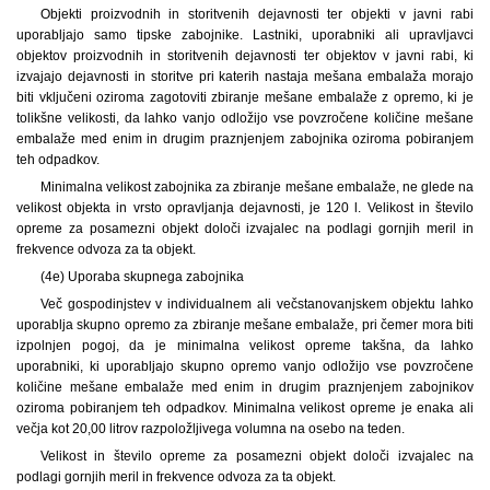
Objekti proizvodnih in storitvenih dejavnosti ter objekti v javni rabi
uporabljajo samo tipske zabojnike. Lastniki, uporabniki ali upravljavci
objektov proizvodnih in storitvenih dejavnosti ter objektov v javni rabi, ki
izvajajo dejavnosti in storitve pri katerih nastaja mešana embalaža morajo
biti vključeni oziroma zagotoviti zbiranje mešane embalaže z opremo, ki je
tolikšne velikosti, da lahko vanjo odložijo vse povzročene količine mešane
embalaže med enim in drugim praznjenjem zabojnika oziroma pobiranjem
teh odpadkov.
Minimalna velikost zabojnika za zbiranje mešane embalaže, ne glede na
velikost objekta in vrsto opravljanja dejavnosti, je 120 l. Velikost in število
opreme za posamezni objekt določi izvajalec na podlagi gornjih meril in
frekvence odvoza za ta objekt.
(4e) Uporaba skupnega zabojnika
Več gospodinjstev v individualnem ali večstanovanjskem objektu lahko
uporablja skupno opremo za zbiranje mešane embalaže, pri čemer mora biti
izpolnjen pogoj, da je minimalna velikost opreme takšna, da lahko
uporabniki, ki uporabljajo skupno opremo vanjo odložijo vse povzročene
količine mešane embalaže med enim in drugim praznjenjem zabojnikov
oziroma pobiranjem teh odpadkov. Minimalna velikost opreme je enaka ali
večja kot 20,00 litrov razpoložljivega volumna na osebo na teden.
Velikost in število opreme za posamezni objekt določi izvajalec na
podlagi gornjih meril in frekvence odvoza za ta objekt.