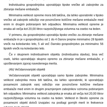
Individualna gospodinjstva uporabljajo tipske vrečke ali zabojnike za
zbiranje mešane embalaže.
Minimalna velikost opreme mora biti takšna, da lahko uporabniki v tipsko
vrečko ali zabojnik odložijo vse povzročene količine mešane embalaže med
enim in drugim pobiranjem teh odpadkov. Minimalna velikost opreme je
enaka ali večja kot 20,00 litrov razpoložljivega volumna na osebo na teden.
V primeru, da gospodinjstvo uporablja tipsko vrečko za zbiranje mešane
embalaže in je v gospodinjstvu od 1 do 4 članov prejme minimalno 28 tipskih
vrečk na koledarsko leto, 5 ali več člansko gospodinjstvo pa minimalno 56
tipskih vrečk na koledarsko leto.
Če v skupnem individualnem objektu (individualna stavba), biva več
oseb, lahko uporabljajo skupno opremo za zbiranje mešane embalaže, z
upoštevanjem zgoraj navedenega merila.
(4b) Večstanovanjski objekti
Večstanovanjski objekti uporabljajo samo tipske zabojnike. Minimalna
velikost zabojnika mora biti takšna, da lahko uporabniki, ki uporabljajo
posamezni zabojnik vanj odložijo vse povzročene količine mešane
embalaže med enim in drugim praznjenjem zabojnikov oziroma pobiranjem
teh odpadkov. Minimalna velikost zabojnika je enaka ali večja kot 20,00 litrov
razpoložljivega volumna na osebo na teden. Velikost in število opreme za
posamezni objekt določi izvajalec na podlagi gornjih meril in frekvence