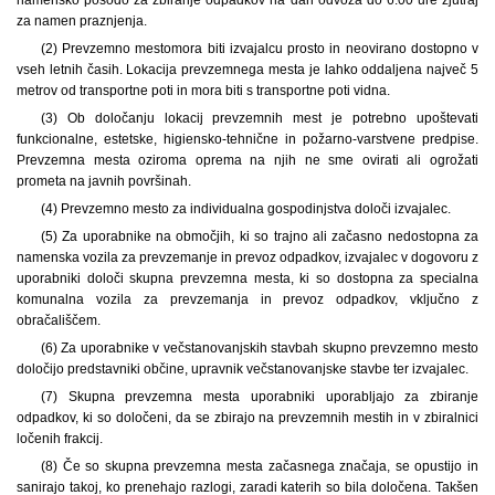
za namen praznjenja.
(2) Prevzemno mesto
mora biti izvajalcu prosto in neovirano dostopno v
vseh letnih časih. Lokacija prevzemnega mesta je lahko oddaljena največ 5
metrov od transportne poti in mora biti s transportne poti vidna.
(3) Ob določanju lokacij prevzemnih mest je potrebno upoštevati
funkcionalne, estetske, higiensko-tehnične in požarno-varstvene predpise.
Prevzemna mesta oziroma oprema na njih ne sme ovirati ali ogrožati
prometa na javnih površinah.
(4) Prevzemno mesto za individualna gospodinjstva določi izvajalec.
(5) Za uporabnike na območjih, ki so trajno ali začasno nedostopna za
namenska vozila za prevzemanje in prevoz odpadkov, izvajalec v dogovoru z
uporabniki določi skupna prevzemna mesta, ki so dostopna za specialna
komunalna vozila za prevzemanja in prevoz odpadkov, vključno z
obračališčem.
(6) Za uporabnike v večstanovanjskih stavbah skupno prevzemno mesto
določijo predstavniki občine, upravnik večstanovanjske stavbe ter izvajalec.
(7) Skupna prevzemna mesta uporabniki uporabljajo za zbiranje
odpadkov, ki so določeni, da se zbirajo na prevzemnih mestih in v zbiralnici
ločenih frakcij.
(8) Če so skupna prevzemna mesta začasnega značaja, se opustijo in
sanirajo takoj, ko prenehajo razlogi, zaradi katerih so bila določena. Takšen