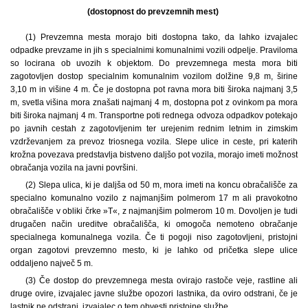
(dostopnost do prevzemnih mest)
(1)
Prevzemna mesta morajo biti dostopna tako, da lahko izvajalec
odpadke prevzame in jih s specialnimi komunalnimi vozili odpelje. Praviloma
so locirana ob uvozih k objektom. Do prevzemnega mesta mora biti
zagotovljen dostop specialnim komunalnim vozilom dolžine 9,8 m, širine
3,10 m in višine 4 m. Če je dostopna pot ravna mora biti široka najmanj 3,5
m, svetla višina mora znašati najmanj 4 m, dostopna pot z ovinkom pa mora
biti široka najmanj 4 m. Transportne poti rednega odvoza odpadkov potekajo
po javnih cestah z zagotovljenim ter urejenim rednim letnim in zimskim
vzdrževanjem za prevoz triosnega vozila. Slepe ulice in ceste, pri katerih
krožna povezava predstavlja bistveno daljšo pot vozila, morajo imeti možnost
obračanja vozila na javni površini.
(2) Slepa ulica, ki je daljša od 50 m, mora imeti na koncu obračališče za
specialno komunalno vozilo z najmanjšim polmerom 17 m ali pravokotno
obračališče v obliki črke »T«, z najmanjšim polmerom 10 m. Dovoljen je tudi
drugačen način ureditve obračališča, ki omogoča nemoteno obračanje
specialnega komunalnega vozila. Če ti pogoji niso zagotovljeni, pristojni
organ zagotovi prevzemno mesto, ki je lahko od pričetka slepe ulice
oddaljeno največ 5 m.
(3) Če dostop do prevzemnega mesta ovirajo rastoče veje, rastline ali
druge ovire, izvajalec javne službe opozori lastnika, da oviro odstrani, če je
lastnik ne odstrani, izvajalec o tem obvesti pristojne službe.