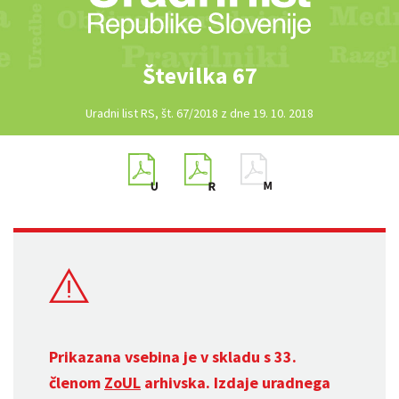
Številka 67
Uradni list RS, št. 67/2018 z dne 19. 10. 2018
Prikazana vsebina je v skladu s 33.
členom
ZoUL
arhivska. Izdaje uradnega