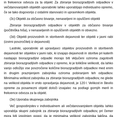
in frekvence odvoza za ta objekt. Za zbiranje biorazgradljivih odpadkov v
večstanovanjskih objektih uporabniki lahko uporabljajo individualno opremo,
če se tako dogovorijo z ostalimi stanovalci in upravnikom objekta.
(3c) Objekti za občasno bivanje, nenaseljeni in opuščeni objekti
Zbiranje biorazgradljivih odpadkov v objektih za občasno bivanje
(počitniška hiša), v nenaseljenih in opuščenih objektih ni obvezno.
(3d) Objekti proizvodnih in storitvenih dejavnosti ter objekti v javni rabi
(izvirni povzročitelj iz dejavnosti)
Lastniki, uporabniki ali upravljavci objektov proizvodnih in storitvenih
dejavnosti ter objektov v javni rabi, ki izvajajo dejavnosti in storitve pri katerih
nastajajo biorazgradljivi odpadki morajo biti vključeni oziroma zagotoviti
zbiranje biorazgradljivih odpadkov z opremo, ki je tolikšne velikosti, da lahko
vanjo odložijo vse povzročene količine biorazgradljivih odpadkov med enim
in drugim praznjenjem zabojnika oziroma pobiranjem teh odpadkov.
Minimalna velikost zabojnika za zbiranje biorazgradljivih odpadkov, ne glede
na velikost objekta in vrsto opravljanja dejavnosti, je 120 l. Velikost in število
opreme za posamezni objekt določi izvajalec na podlagi gornjih meril in
frekvence odvoza za ta objekt.
(3e) Uporaba skupnega zabojnika
Več gospodinjstev v individualnem ali večstanovanjskem objektu lahko
uporablja skupni zabojnik za zbiranje biorazgradljivih odpadkov, pri čemer
mora biti izpolnjen pogoj, da je minimalna velikost zabojnika takšna, da