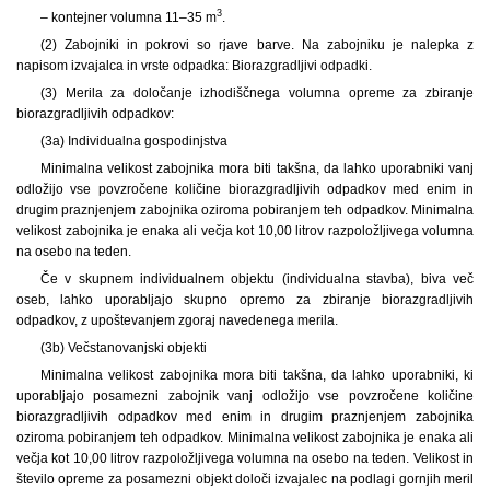
3
– kontejner volumna 11–35 m
.
(2) Zabojniki in pokrovi so rjave barve. Na zabojniku je nalepka z
napisom izvajalca in vrste odpadka: Biorazgradljivi odpadki.
(3) Merila za določanje izhodiščnega volumna opreme za zbiranje
biorazgradljivih odpadkov:
(3a) Individualna gospodinjstva
Minimalna velikost zabojnika mora biti takšna, da lahko uporabniki vanj
odložijo vse povzročene količine biorazgradljivih odpadkov med enim in
drugim praznjenjem zabojnika oziroma pobiranjem teh odpadkov. Minimalna
velikost zabojnika je enaka ali večja kot 10,00 litrov razpoložljivega volumna
na osebo na teden.
Če v skupnem individualnem objektu (individualna stavba), biva več
oseb, lahko uporabljajo skupno opremo za zbiranje biorazgradljivih
odpadkov, z upoštevanjem zgoraj navedenega merila.
(3b) Večstanovanjski objekti
Minimalna velikost zabojnika mora biti takšna, da lahko uporabniki, ki
uporabljajo posamezni zabojnik vanj odložijo vse povzročene količine
biorazgradljivih odpadkov med enim in drugim praznjenjem zabojnika
oziroma pobiranjem teh odpadkov. Minimalna velikost zabojnika je enaka ali
večja kot 10,00 litrov razpoložljivega volumna na osebo na teden. Velikost in
število opreme za posamezni objekt določi izvajalec na podlagi gornjih meril