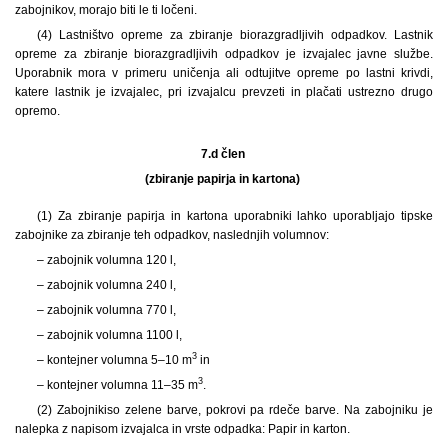
zabojnikov, morajo biti le ti ločeni.
(4) Lastništvo opreme za zbiranje biorazgradljivih odpadkov. Lastnik
opreme za zbiranje biorazgradljivih odpadkov je izvajalec javne službe.
Uporabnik mora v primeru uničenja ali odtujitve opreme po lastni krivdi,
katere lastnik je izvajalec, pri izvajalcu prevzeti in plačati ustrezno drugo
opremo.
7.d člen
(zbiranje papirja in kartona)
(1) Za zbiranje papirja in kartona uporabniki lahko uporabljajo tipske
zabojnike za zbiranje teh odpadkov, naslednjih volumnov:
– zabojnik volumna 120 l,
– zabojnik volumna 240 l,
– zabojnik volumna 770 l,
– zabojnik volumna 1100 l,
3
– kontejner volumna 5–10 m
in
3
– kontejner volumna 11–35 m
.
(2) Zabojniki
so zelene barve, pokrovi pa rdeče barve. Na zabojniku je
nalepka z napisom izvajalca in vrste odpadka: Papir in karton.