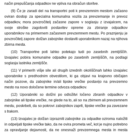
način prepuščanja odpadkov ne vpliva na obračun storitve.
(9) Če je zaradi del na transportni poti k prevzemnim mestom začasno
oviran dostop za specialna komunalna vozila za prevzemanje in prevoz
odpadkov, mora povzročitelj začasne zapore v soglasju z izvajalcem, na
svoje stroške zagotoviti postavitev opreme za zbiranje odpadkov
uporabnikov na primernem začasnem prevzemnem mestu. Po praznjenju je
povzročitelj zapore dolžan zabojnike dostaviti uporabnikom nazaj na njihova
zbirna mesta.
(10) Transportne poti lahko potekajo tudi po zasebnih zemljiščih.
Izvajalec pobira komunalne odpadke po zasebnih zemljiščih, na podlagi
soglasja lastnika zemljišče.
(11) V primerih višje sile ali drugih izrednih okoliščinah lahko izvajalec
uporabnike s predhodnim obvestilom, ki ga objavi na krajevno običajen
način pozove, da zabojnike in/ali tipske vrečke postavijo na prevzemno
mesto na novo določene termine odvoza odpadkov.
(12) Uporabniki so dolžni po odložitvi ločeno zbranih odpadkov v
zabojnike ali tipske vrečke, ne glede na to, ali so na zbirnem ali prevzemnem
mestu, poskrbeti, da so pokrovi zabojnikov zaprti, tipske vrečke pa zavezane
s trakom.
(13) Izvajalec je dolžan izprazniti zabojnike za odpadke oziroma naložiti
in odpeljati tipske vrečke tako, da ne ovira prometa več, kot je nujno potrebno
za opravljanje dejavnosti, da ne onesnaži prevzemnega mesta in mesta