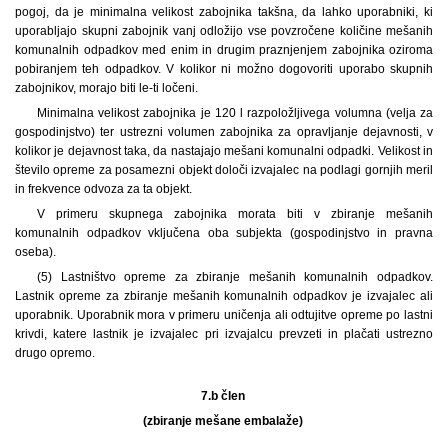
pogoj, da je minimalna velikost zabojnika takšna, da lahko uporabniki, ki
uporabljajo skupni zabojnik vanj odložijo vse povzročene količine mešanih
komunalnih odpadkov med enim in drugim praznjenjem zabojnika oziroma
pobiranjem teh odpadkov. V kolikor ni možno dogovoriti uporabo skupnih
zabojnikov, morajo biti le-ti ločeni.
Minimalna velikost zabojnika je 120 l razpoložljivega volumna (velja za
gospodinjstvo) ter ustrezni volumen zabojnika za opravljanje dejavnosti, v
kolikor je dejavnost taka, da nastajajo mešani komunalni odpadki. Velikost in
število opreme za posamezni objekt določi izvajalec na podlagi gornjih meril
in frekvence odvoza za ta objekt.
V primeru skupnega zabojnika morata biti v zbiranje mešanih
komunalnih odpadkov vključena oba subjekta (gospodinjstvo in pravna
oseba).
(5) Lastništvo opreme za zbiranje mešanih komunalnih odpadkov.
Lastnik opreme za zbiranje mešanih komunalnih odpadkov je izvajalec ali
uporabnik. Uporabnik mora v primeru uničenja ali odtujitve opreme po lastni
krivdi, katere lastnik je izvajalec pri izvajalcu prevzeti in plačati ustrezno
drugo opremo.
7.b člen
(zbiranje mešane embalaže)