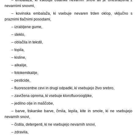
nevarnimi snovmi,
– kovinska embalaža, ki vsebuje nevaren trden oklop, vključno s
praznimi tlačnimi posodami,
– izrabljene gume,
– steklo,
– oblačila in tekstil,
– topila,
– kisline,
– alkalije,
– fotokemikalije,
– pesticide,
– fluorescentne cevi in drugi odpadki, ki vsebujejo živo srebro,
– zavržena oprema, ki vsebuje klorofluoroogljike,
– jedilno olje in maščobe,
– barve, tiskarske barve, črnila, lepila, kite in smole, ki ne vsebujejo
nevarnih snovi,
– čistila, detergenti, ki ne vsebujejo nevarnih snovi,
– zdravila,