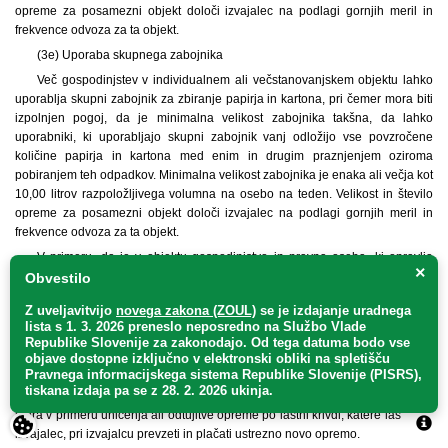
opreme za posamezni objekt določi izvajalec na podlagi gornjih meril in
frekvence odvoza za ta objekt.
(3e) Uporaba skupnega zabojnika
Več gospodinjstev v individualnem ali večstanovanjskem objektu lahko
uporablja skupni zabojnik za zbiranje papirja in kartona, pri čemer mora biti
izpolnjen pogoj, da je minimalna velikost zabojnika takšna, da lahko
uporabniki, ki uporabljajo skupni zabojnik vanj odložijo vse povzročene
količine papirja in kartona med enim in drugim praznjenjem oziroma
pobiranjem teh odpadkov. Minimalna velikost zabojnika je enaka ali večja kot
10,00 litrov razpoložljivega volumna na osebo na teden. Velikost in število
opreme za posamezni objekt določi izvajalec na podlagi gornjih meril in
frekvence odvoza za ta objekt.
V primeru, da je v objektu gospodinjstvo in pravna oseba, ki opravlja
×
dejavnost pri kateri nastaja papir in karton, lahko uporabljata skupno
Obvestilo
opremo, in sicer zabojnik minimalne velikosti 240 l. Velikost in število opreme
Z uveljavitvijo
novega zakona (ZOUL)
se je
izdajanje uradnega
za posamezni objekt določi izvajalec na podlagi gornjih meril in frekvence
lista s 1. 3. 2026 preneslo
neposredno
na Službo Vlade
odvoza za ta objekt. V kolikor ni možno dogovoriti uporabo skupnih
Republike Slovenije za zakonodajo
. Od tega datuma bodo vse
zabojnikov, morajo biti le-ti ločeni.
objave dostopne izključno v elektronski obliki na spletišču
Pravnega informacijskega sistema Republike Slovenije (PISRS),
(4) Lastništvo opreme za zbiranje papirja in kartona. Lastnik opreme za
tiskana izdaja pa se z 28. 2. 2026 ukinja.
zbiranje papirja in kartona je izvajalec javne službe ali uporabnik. Uporabnik
mora v primeru uničenja ali odtujitve opreme po lastni krivdi, katere lastnik je
izvajalec, pri izvajalcu prevzeti in plačati ustrezno novo opremo.