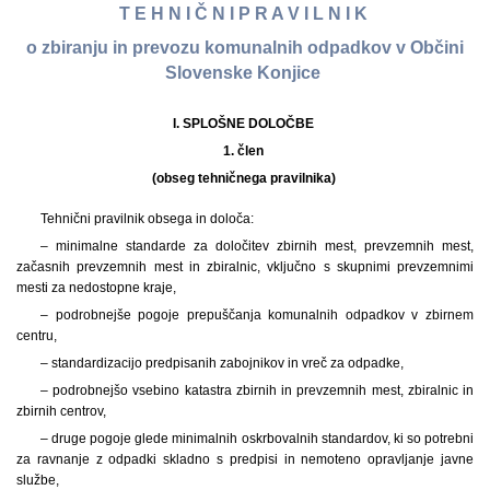
T E H N I Č N I P R A V I L N I K
o zbiranju in prevozu komunalnih odpadkov v Občini
Slovenske Konjice
I. SPLOŠNE DOLOČBE
1. člen
(obseg tehničnega pravilnika)
Tehnični pravilnik obsega in določa:
– minimalne standarde za določitev zbirnih mest, prevzemnih mest,
začasnih prevzemnih mest in zbiralnic, vključno s skupnimi prevzemnimi
mesti za nedostopne kraje,
– podrobnejše pogoje prepuščanja komunalnih odpadkov v zbirnem
centru,
– standardizacijo predpisanih zabojnikov in vreč za odpadke,
– podrobnejšo vsebino katastra zbirnih in prevzemnih mest, zbiralnic in
zbirnih centrov,
– druge pogoje glede minimalnih oskrbovalnih standardov, ki so potrebni
za ravnanje z odpadki skladno s predpisi in nemoteno opravljanje javne
službe,