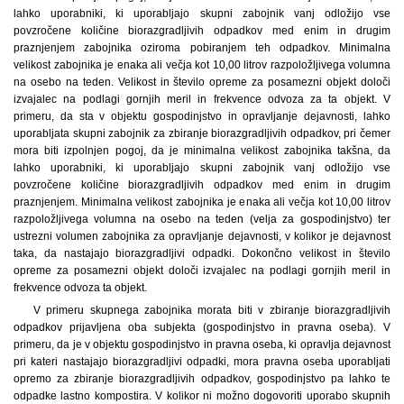
lahko uporabniki, ki uporabljajo skupni zabojnik vanj odložijo vse
povzročene količine biorazgradljivih odpadkov med enim in drugim
praznjenjem zabojnika oziroma pobiranjem teh odpadkov. Minimalna
velikost zabojnika je enaka ali večja kot 10,00 litrov razpoložljivega volumna
na osebo na teden. Velikost in število opreme za posamezni objekt določi
izvajalec na podlagi gornjih meril in frekvence odvoza za ta objekt. V
primeru, da sta v objektu gospodinjstvo in opravljanje dejavnosti, lahko
uporabljata skupni zabojnik za zbiranje biorazgradljivih odpadkov, pri čemer
mora biti izpolnjen pogoj, da je minimalna velikost zabojnika takšna, da
lahko uporabniki, ki uporabljajo skupni zabojnik vanj odložijo vse
povzročene količine biorazgradljivih odpadkov med enim in drugim
praznjenjem. Minimalna velikost zabojnika je enaka ali večja kot 10,00 litrov
razpoložljivega volumna na osebo na teden (velja za gospodinjstvo) ter
ustrezni volumen zabojnika za opravljanje dejavnosti, v kolikor je dejavnost
taka, da nastajajo biorazgradljivi odpadki. Dokončno velikost in število
opreme za posamezni objekt določi izvajalec na podlagi gornjih meril in
frekvence odvoza ta objekt.
V primeru skupnega zabojnika morata biti v zbiranje biorazgradljivih
odpadkov prijavljena oba subjekta (gospodinjstvo in pravna oseba). V
primeru, da je v objektu gospodinjstvo in pravna oseba, ki opravlja dejavnost
pri kateri nastajajo biorazgradljivi odpadki, mora pravna oseba uporabljati
opremo za zbiranje biorazgradljivih odpadkov, gospodinjstvo pa lahko te
odpadke lastno kompostira. V kolikor ni možno dogovoriti uporabo skupnih