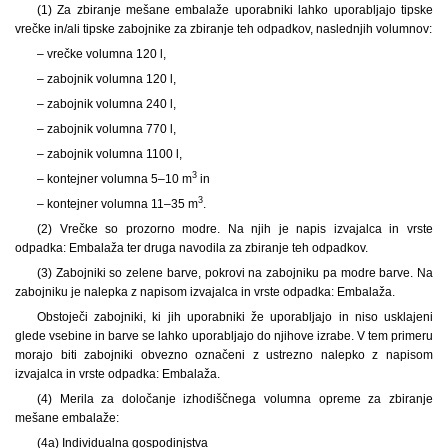
(1) Za zbiranje mešane embalaže uporabniki lahko uporabljajo tipske
vrečke in/ali tipske zabojnike za zbiranje teh odpadkov, naslednjih volumnov:
– vrečke volumna 120 l,
– zabojnik volumna 120 l,
– zabojnik volumna 240 l,
– zabojnik volumna 770 l,
– zabojnik volumna 1100 l,
3
– kontejner volumna 5–10 m
in
3
– kontejner volumna 11–35 m
.
(2) Vrečke so prozorno modre. Na njih je napis izvajalca in vrste
odpadka: Embalaža ter druga navodila za zbiranje teh odpadkov.
(3) Zabojniki so zelene barve, pokrovi na zabojniku pa modre barve. Na
zabojniku je nalepka z napisom izvajalca in vrste odpadka: Embalaža.
Obstoječi zabojniki, ki jih uporabniki že uporabljajo in niso usklajeni
glede vsebine in barve se lahko uporabljajo do njihove izrabe. V tem primeru
morajo biti zabojniki obvezno označeni z ustrezno nalepko z napisom
izvajalca in vrste odpadka: Embalaža.
(4) Merila za določanje izhodiščnega volumna opreme za zbiranje
mešane embalaže:
(4a) Individualna gospodinjstva