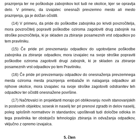
praznjenja ter ne poškoduje zabojnikov kot tudi ne okolice, kjer se opravlja
delo. V primeru, da izvajalec onesnaži prevzemno mesto ali mesto
praznjenja, ga je dolžan očistiti.
(14) V primeru, da pride do poškodbe zabojnika po krivdi povzročitelja,
mora povzročitelj popraviti poškodbe oziroma zagotoviti drug zabojnik na
stroške povzročitelja, ki je skladen za zbiranje posameznih vrst odpadkov po
tem pravilniku.
(15) Če pride pri prevzemanju odpadkov do ugotovljene poškodbe
zabojnika za zbiranje odpadkov, mora izvajalec na svoje stroške popraviti
poškodbe oziroma zagotoviti drugi zabojnik, ki je skladen za zbiranje
posameznih vrst odpadkov po tem Pravilniku.
(16) Če pride pri prevzemanju odpadkov do onesnaženja prevzemnega
mesta oziroma mesta praznjenja embalaže in nalaganja odpadkov ali
njihove okolice, mora izvajalec na svoje stroške zagotoviti odstranitev teh
odpadkov ter očistiti onesnažene površine.
(17) Načrtovalci in projektanti morajo pri oblikovanju novih stanovanjskih
in poslovnih objektov, sosesk in naselij ter pri prenovi zgradb in delov naselij,
poleg splošnih normativov in standardov, upoštevati tudi določbe odloka in
tega pravilnika ter obstoječo tehnologijo zbiranja in odvažanja odpadkov,
vključno z opremo izvajalca.
5. člen