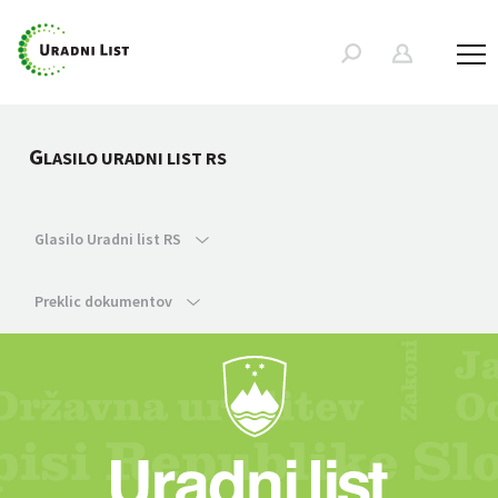
G
LASILO URADNI LIST RS
Glasilo Uradni list RS
Preklic dokumentov