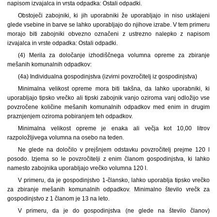
napisom izvajalca in vrsta odpadka: Ostali odpadki.
Obstoječi zabojniki, ki jih uporabniki že uporabljajo in niso usklajeni
glede vsebine in barve se lahko uporabljajo do njihove izrabe. V tem primeru
morajo biti zabojniki obvezno označeni z ustrezno nalepko z napisom
izvajalca in vrste odpadka: Ostali odpadki.
(4) Merila za določanje izhodiščnega volumna opreme za zbiranje
mešanih komunalnih odpadkov:
(4a) Individualna gospodinjstva (izvirni povzročitelj iz gospodinjstva)
Minimalna velikost opreme mora biti takšna, da lahko uporabniki, ki
uporabljajo tipsko vrečko ali tipski zabojnik vanjo oziroma vanj odložijo vse
povzročene količine mešanih komunalnih odpadkov med enim in drugim
praznjenjem oziroma pobiranjem teh odpadkov.
Minimalna velikost opreme je enaka ali večja kot 10,00 litrov
razpoložljivega volumna na osebo na teden.
Ne glede na določilo v prejšnjem odstavku povzročitelj prejme 120 l
posodo. Izjema so le povzročitelji z enim članom gospodinjstva, ki lahko
namesto zabojnika uporabljajo vrečko volumna 120 l.
V primeru, da je gospodinjstvo 1-člansko, lahko uporablja tipsko vrečko
za zbiranje mešanih komunalnih odpadkov. Minimalno število vrečk za
gospodinjstvo z 1 članom je 13 na leto.
V primeru, da je do gospodinjstva (ne glede na število članov)