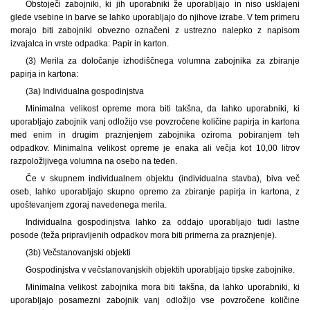
Obstoječi zabojniki, ki jih uporabniki že uporabljajo in niso usklajeni
glede vsebine in barve se lahko uporabljajo do njihove izrabe. V tem primeru
morajo biti zabojniki obvezno označeni z ustrezno nalepko z napisom
izvajalca in vrste odpadka: Papir in karton.
(3) Merila za določanje izhodiščnega volumna zabojnika za zbiranje
papirja in kartona:
(3a) Individualna gospodinjstva
Minimalna velikost opreme mora biti takšna, da lahko uporabniki, ki
uporabljajo zabojnik vanj odložijo vse povzročene količine papirja in kartona
med enim in drugim praznjenjem zabojnika oziroma pobiranjem teh
odpadkov. Minimalna velikost opreme je enaka ali večja kot 10,00 litrov
razpoložljivega volumna na osebo na teden.
Če v skupnem individualnem objektu (individualna stavba), biva več
oseb, lahko uporabljajo skupno opremo za zbiranje papirja in kartona, z
upoštevanjem zgoraj navedenega merila.
Individualna gospodinjstva lahko za oddajo uporabljajo tudi lastne
posode (teža pripravljenih odpadkov mora biti primerna za praznjenje).
(3b) Večstanovanjski objekti
Gospodinjstva v večstanovanjskih objektih uporabljajo tipske zabojnike.
Minimalna velikost zabojnika mora biti takšna, da lahko uporabniki, ki
uporabljajo posamezni zabojnik vanj odložijo vse povzročene količine