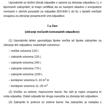
Uporabniki so dolžni zbirati odpadke v opremi za zbiranje odpadkov, t.j. v
tipiziranih zabojnikih, ki imajo certifikat, da so narejeni skladno z evropskimi
normami o zbirnih posodah za odpadke (EN-840-1 do 6), v tipskih vrečkah
izvajalca za zbiranje posameznih vrst odpadkov.
7.a člen
(zbiranje mešanih komunalnih odpadkov)
(1) Uporabniki lahko uporabljajo tipske vrečke ali tipske zabojnike za
zbiranje teh odpadkov, naslednjih volumnov:
– vrečke volumna 120 l,
– zabojnik volumna 120 l,
– zabojnik volumna 240 l,
– zabojnik volumna 770 l,
– zabojnik volumna 1100 l,
3
– kontejner volumna 5–10 m
in
3
– kontejner volumna 11–35 m
.
(2) Vrečke so zelene, neprozorne barve. Na njih je napis izvajalca in
vrsta odpadka: Ostali odpadki ter druga navodila za zbiranje teh odpadkov.
(3) Zabojniki in pokrovi so zelene barve. Na zabojniku je nalepka z