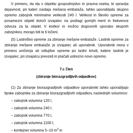
V primeru, da sta v objektu gospodinjstvo in pravna oseba, ki opravlja
dejavnost, pri kateri nastaja mešana embalaža, lahko uporabljata skupno
opremo zabojnik minimalne velikosti 240 l. Velikost in število opreme za
posamezni objekt določi izvajalec na podlagi gornjih meril in frekvence
odvoza za ta objekt. V kolikor ni možno dogovoriti uporabo skupnih
zabojnikov, morajo biti le ti ločeni.
(5) Lastništvo opreme za zbiranje mešane embalaže. Lastnik opreme za
zbiranje mešane embalaže je izvajalec ali uporabnik. Uporabnik mora v
primeru uničenja ali odtujitve opreme po lastni krivdi, katere lastnik je
izvajalec, pri izvajalcu prevzeti in plačati ustrezno novo opremo.
7.c člen
(zbiranje biorazgradljivih odpadkov)
(1) Za zbiranje biorazgradljivih odpadkov uporabniki lahko uporabljajo
tipske zabojnike za zbiranje biorazgradljivih odpadkov, naslednjih volumnov:
– zabojnik volumna 120 l,
– zabojnik volumna 240 l,
– zabojnik volumna 770 l,
– zabojnik volumna 1100 l,
3
– kontejner volumna 5–10 m
in