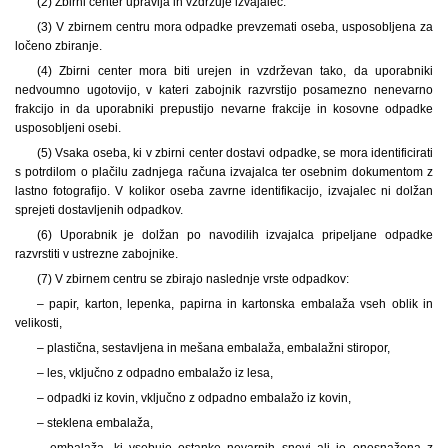
(2) Zbirni center upravlja in vzdržuje izvajalec.
(3) V zbirnem centru mora odpadke prevzemati oseba, usposobljena za
ločeno zbiranje.
(4) Zbirni center mora biti urejen in vzdrževan tako, da uporabniki
nedvoumno ugotovijo, v kateri zabojnik razvrstijo posamezno nenevarno
frakcijo in da uporabniki prepustijo nevarne frakcije in kosovne odpadke
usposobljeni osebi.
(5) Vsaka oseba, ki v zbirni center dostavi odpadke, se mora identificirati
s potrdilom o plačilu zadnjega računa izvajalca ter osebnim dokumentom z
lastno fotografijo. V kolikor oseba zavrne identifikacijo, izvajalec ni dolžan
sprejeti dostavljenih odpadkov.
(6) Uporabnik je dolžan po navodilih izvajalca pripeljane odpadke
razvrstiti v ustrezne zabojnike.
(7) V zbirnem centru se zbirajo naslednje vrste odpadkov:
– papir, karton, lepenka, papirna in kartonska embalaža vseh oblik in
velikosti,
– plastična, sestavljena in mešana embalaža, embalažni stiropor,
– les, vključno z odpadno embalažo iz lesa,
– odpadki iz kovin, vključno z odpadno embalažo iz kovin,
– steklena embalaža,
– embalaža, ki vsebuje ostanke nevarnih snovi ali je onesnažena z