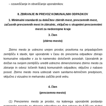
– ozaveščanje in obveščanje uporabnikov.
II. ZBIRANJE IN PREVOZ KOMUNALNIH ODPADKOV
1.
Minimalni standardi za določitev zbirnih mest, prevzemnih mest,
začasnih prevzemnih mest in zbiralnic, vključno s skupnimi prevzemnimi
mesti za nedostopne kraje
3. člen
(zbirno mesto)
Zbirno mesto je ustrezno urejen prostor, praviloma na pripadajočem
zemljišču k stavbi, kjer uporabniki v času do prevzema odpadkov zbirajo
komunalne odpadke v za to namensko določenih posodah. Uporabnik je
dolžan na svojem zemljišču urediti ustrezno dimenzionirano zbirno mesto za
zbiranje in odvoz ločenih frakcij komunalnih odpadkov, vključno z nabavo
posod. Zbirno mesto mora ustrezati vsem sanitarno-tehničnim predpisom,
vključno z vizualno in mehansko zaščito proti vetru.
4. člen
(prevzemno mesto)
(1)
Prevzemno mesto je prostor, na katerega uporabniki postavijo
namensko posodo za zbiranje odpadkov na dan odvoza do 6.00 ure zjutraj