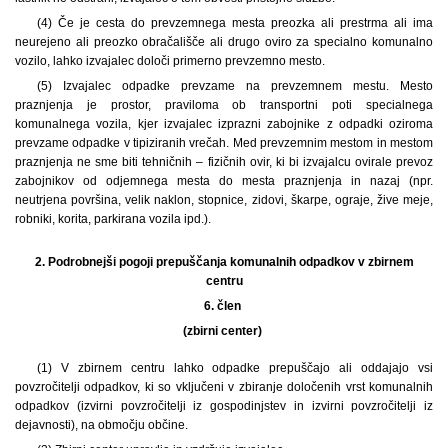
(4) Če je cesta do prevzemnega mesta preozka ali prestrma ali ima
neurejeno ali preozko obračališče ali drugo oviro za specialno komunalno
vozilo, lahko izvajalec določi primerno prevzemno mesto.
(5) Izvajalec odpadke prevzame na prevzemnem mestu. Mesto
praznjenja je prostor, praviloma ob transportni poti specialnega
komunalnega vozila, kjer izvajalec izprazni zabojnike z odpadki oziroma
prevzame odpadke v tipiziranih vrečah. Med prevzemnim mestom in mestom
praznjenja ne sme biti tehničnih – fizičnih ovir, ki bi izvajalcu ovirale prevoz
zabojnikov od odjemnega mesta do mesta praznjenja in nazaj (npr.
neutrjena površina, velik naklon, stopnice, zidovi, škarpe, ograje, žive meje,
robniki, korita, parkirana vozila ipd.).
2.
Podrobnejši pogoji prepuščanja komunalnih odpadkov v zbirnem
centru
6. člen
(zbirni center)
(1) V zbirnem centru lahko odpadke prepuščajo ali oddajajo vsi
povzročitelji odpadkov, ki so vključeni v zbiranje določenih vrst komunalnih
odpadkov (izvirni povzročitelji iz gospodinjstev in izvirni povzročitelji iz
dejavnosti), na območju občine.