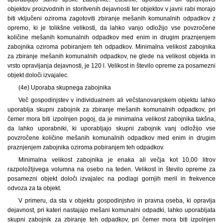
objektov proizvodnih in storitvenih dejavnosti ter objektov v javni rabi morajo
biti vključeni oziroma zagotoviti zbiranje mešanih komunalnih odpadkov z
opremo, ki je tolikšne velikosti, da lahko vanjo odložijo vse povzročene
količine mešanih komunalnih odpadkov med enim in drugim praznjenjem
zabojnika oziroma pobiranjem teh odpadkov. Minimalna velikost zabojnika
za zbiranje mešanih komunalnih odpadkov, ne glede na velikost objekta in
vrsto opravljanja dejavnosti, je 120 l. Velikost in število opreme za posamezni
objekt določi izvajalec.
(4e) Uporaba skupnega zabojnika
Več gospodinjstev v individualnem ali večstanovanjskem objektu lahko
uporablja skupni zabojnik za zbiranje mešanih komunalnih odpadkov, pri
čemer mora biti izpolnjen pogoj, da je minimalna velikost zabojnika takšna,
da lahko uporabniki, ki uporabljajo skupni zabojnik vanj odložijo vse
povzročene količine mešanih komunalnih odpadkov med enim in drugim
praznjenjem zabojnika oziroma pobiranjem teh odpadkov.
Minimalna velikost zabojnika je enaka ali večja kot 10,00 litrov
razpoložljivega volumna na osebo na teden. Velikost in število opreme za
posamezni objekt določi izvajalec na podlagi gornjih meril in frekvence
odvoza za ta objekt.
V primeru, da sta v objektu gospodinjstvo in pravna oseba, ki opravlja
dejavnost, pri kateri nastajajo mešani komunalni odpadki, lahko uporabljata
skupni zabojnik za zbiranje teh odpadkov, pri čemer mora biti izpolnjen