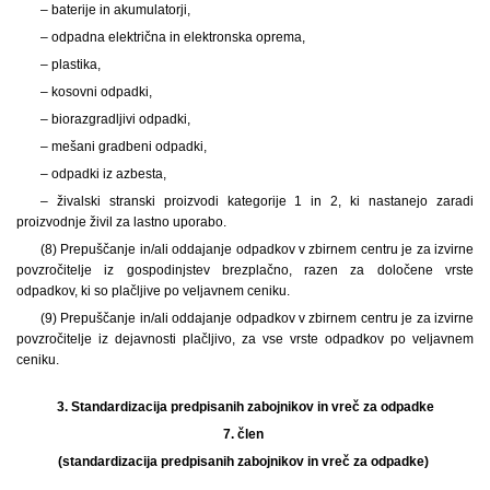
– baterije in akumulatorji,
– odpadna električna in elektronska oprema,
– plastika,
– kosovni odpadki,
– biorazgradljivi odpadki,
– mešani gradbeni odpadki,
– odpadki iz azbesta,
– živalski stranski proizvodi kategorije 1 in 2, ki nastanejo zaradi
proizvodnje živil za lastno uporabo.
(8) Prepuščanje in/ali oddajanje odpadkov v zbirnem centru je za izvirne
povzročitelje iz gospodinjstev brezplačno, razen za določene vrste
odpadkov, ki so plačljive po veljavnem ceniku.
(9) Prepuščanje in/ali oddajanje odpadkov v zbirnem centru je za izvirne
povzročitelje iz dejavnosti plačljivo, za vse vrste odpadkov po veljavnem
ceniku.
3.
Standardizacija predpisanih zabojnikov in vreč za odpadke
7. člen
(standardizacija predpisanih zabojnikov in vreč za odpadke)