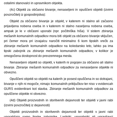
ostalimi stanovalci in upravnikom objekta.
(4c) Objekti za občasno bivanje, nenaseljeni in opuščeni objekti (izvirni
povzročitelj iz gospodinjstva):
Objekt za občasno bivanje je objekt, v katerem ni stalno ali začasno
prijavljena nobena oseba in v katerem ni stalno naseljena nobena oseba,
ampak je le v občasni uporabi (npr. počitniška hiša). V sistem zbiranja
mešanih komunalnih odpadkov mora biti objekt za občasno bivanje vključen,
pri čemer mora pri izvajalcu naročiti minimalno 6 kom tipskih vrečk za
zbiranje mešanih komunalnih odpadkov na koledarsko leto, lahko pa ima
tipski zabojnik za zbiranje mešanih komunalnih odpadkov, v kolikor je
omogočena dostopnost do prevzemnega mesta.
Nenaseljeni objekti so objekti, v katerih ni pogojev za občasno ali stalno
bivanje. Zbiranje mešanih komunalnih odpadkov za nenaseljene objekte ni
obvezno.
Opuščeni objekti so objekti na katerih je posest opuščena in so dotrajani,
bivanje v njih ni mogoče, nimajo komunalnih priključkov ter niso v evidencah
GURS evidentirani kot stavba. Zbiranje mešanih komunalnih odpadkov za
opuščene objekte ni obvezno.
(4d) Objekti proizvodnih in storitvenih dejavnosti ter objekti v javni rabi
(izvirni povzročitelj iz dejavnosti)
Objekti proizvodnih in storitvenih dejavnosti ter objekti v javni rabi
uporabljajo samo tipske zabojnike. Lastniki, uporabniki ali upravljavci