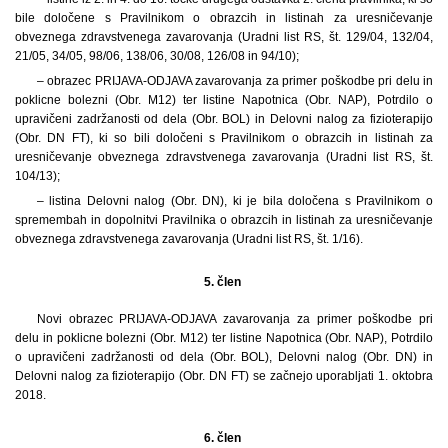
bile določene s Pravilnikom o obrazcih in listinah za uresničevanje
obveznega zdravstvenega zavarovanja (Uradni list RS, št. 129/04, 132/04,
21/05, 34/05, 98/06, 138/06, 30/08, 126/08 in 94/10);
– obrazec PRIJAVA-ODJAVA zavarovanja za primer poškodbe pri delu in
poklicne bolezni (Obr. M12) ter listine Napotnica (Obr. NAP), Potrdilo o
upravičeni zadržanosti od dela (Obr. BOL) in Delovni nalog za fizioterapijo
(Obr. DN FT), ki so bili določeni s Pravilnikom o obrazcih in listinah za
uresničevanje obveznega zdravstvenega zavarovanja (Uradni list RS, št.
104/13);
– listina Delovni nalog (Obr. DN), ki je bila določena s Pravilnikom o
spremembah in dopolnitvi Pravilnika o obrazcih in listinah za uresničevanje
obveznega zdravstvenega zavarovanja (Uradni list RS, št. 1/16).
5. člen
Novi obrazec PRIJAVA-ODJAVA zavarovanja za primer poškodbe pri
delu in poklicne bolezni (Obr. M12) ter listine Napotnica (Obr. NAP), Potrdilo
o upravičeni zadržanosti od dela (Obr. BOL), Delovni nalog (Obr. DN) in
Delovni nalog za fizioterapijo (Obr. DN FT) se začnejo uporabljati 1. oktobra
2018.
6. člen