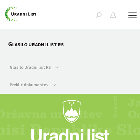
G
LASILO URADNI LIST RS
Glasilo Uradni list RS
Preklic dokumentov