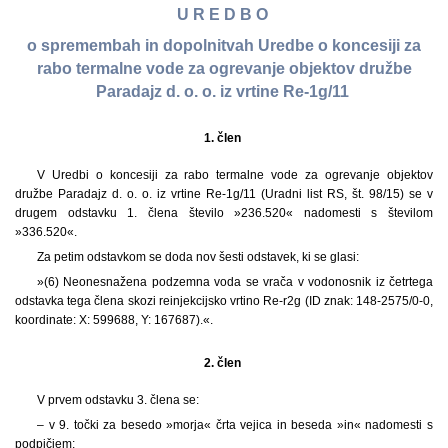
U R E D B O
o spremembah in dopolnitvah Uredbe o koncesiji za
rabo termalne vode za ogrevanje objektov družbe
Paradajz d. o. o. iz vrtine Re-1g/11
1. člen
V Uredbi o koncesiji za rabo termalne vode za ogrevanje objektov
družbe Paradajz d. o. o. iz vrtine Re-1g/11 (Uradni list RS, št. 98/15) se v
drugem odstavku 1. člena število »236.520« nadomesti s številom
»336.520«.
Za petim odstavkom se doda nov šesti odstavek, ki se glasi:
»(6) Neonesnažena podzemna voda se vrača v vodonosnik iz četrtega
odstavka tega člena skozi reinjekcijsko vrtino Re-r2g (ID znak: 148-2575/0-0,
koordinate: X: 599688, Y: 167687).«.
2. člen
V prvem odstavku 3. člena se:
– v 9. točki za besedo »morja« črta vejica in beseda »in« nadomesti s
podpičjem;