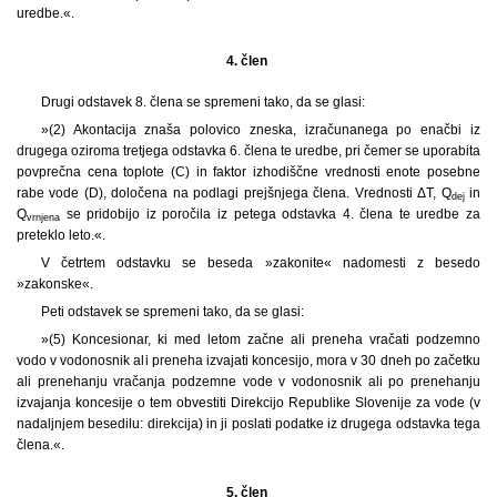
uredbe.«.
4. člen
Drugi odstavek 8. člena se spremeni tako, da se glasi:
»(2) Akontacija znaša polovico zneska, izračunanega po enačbi iz
drugega oziroma tretjega odstavka 6. člena te uredbe, pri čemer se uporabita
povprečna cena toplote (C) in faktor izhodiščne vrednosti enote posebne
rabe vode (D), določena na podlagi prejšnjega člena. Vrednosti ΔT, Q
in
dej
Q
se pridobijo iz poročila iz petega odstavka 4. člena te uredbe za
vrnjena
preteklo leto.«.
V četrtem odstavku se beseda »zakonite« nadomesti z besedo
»zakonske«.
Peti odstavek se spremeni tako, da se glasi:
»(5) Koncesionar, ki med letom začne ali preneha vračati podzemno
vodo v vodonosnik ali preneha izvajati koncesijo, mora v 30 dneh po začetku
ali prenehanju vračanja podzemne vode v vodonosnik ali po prenehanju
izvajanja koncesije o tem obvestiti Direkcijo Republike Slovenije za vode (v
nadaljnjem besedilu: direkcija) in ji poslati podatke iz drugega odstavka tega
člena.«.
5. člen