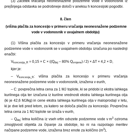
(3) Začetek vračanja neonesnažene podzemne vode v vodonosnik iz
prejšnjega odstavka se podrobneje določi v aneksu h koncesijski pogodbi.
8. člen
(višina plačila za koncesijo v primeru vračanja neonesnažene podzemne
vode v vodonosnik v uvajalnem obdobju)
(1) Višina plačila za koncesijo v primeru vračanja neonesnažene
podzemne vode v vodonosnik se v uvajalnem obdobju izračuna po naslednji
enačbi:
V
= 0,15 × C × ((Q
– 80% Q
) / 2) × ΔT × 4,2 × D,
koncesija_R
dej
vrnjene
kjer je:
– V
: višina plačila za koncesijo v primeru vračanja
koncesija_R
neonesnažene podzemne vode v vodonosnik, izražena v eurih,
– C: povprečna letna cena za 1 MJ toplote, ki se pridobi iz ekstra lahkega
kurilnega olja ter izračuna iz kurilne vrednosti ekstra lahkega kurilnega olja
(ki je 42,6 MJ/kg) in cene ekstra lahkega kurilnega olja v maloprodaji v letu,
ki je dve leti pred letom, za katero se določa plačilo za koncesijo. Povprečna
letna cena za 1 MJ toplote se izraža v eurih,
3
– Q
: letna količina iz vseh vrtin odvzete podzemne vode v m
oziroma
dej
zmogljivost objekta za črpanje za obdobje, ko ni na razpolago meritev
3
načrpane podzemne vode, izražena brez enote za količino (m
),