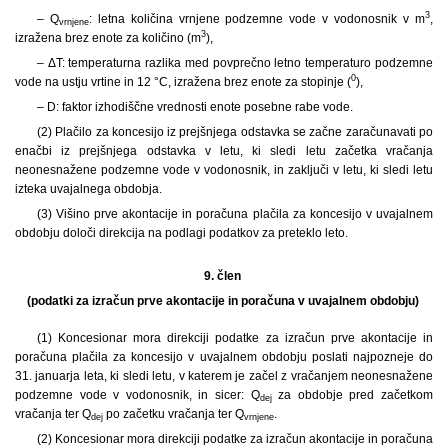
3
– Q
: letna količina vrnjene podzemne vode v vodonosnik v m
,
vrnjene
3
izražena brez enote za količino (m
),
– ΔT: temperaturna razlika med povprečno letno temperaturo podzemne
0
vode na ustju vrtine in 12 °C, izražena brez enote za stopinje (
),
– D: faktor izhodiščne vrednosti enote posebne rabe vode.
(2) Plačilo za koncesijo iz prejšnjega odstavka se začne zaračunavati po
enačbi iz prejšnjega odstavka v letu, ki sledi letu začetka vračanja
neonesnažene podzemne vode v vodonosnik, in zaključi v letu, ki sledi letu
izteka uvajalnega obdobja.
(3) Višino prve akontacije in poračuna plačila za koncesijo v uvajalnem
obdobju določi direkcija na podlagi podatkov za preteklo leto.
9. člen
(podatki za izračun prve akontacije in poračuna v uvajalnem obdobju)
(1) Koncesionar mora direkciji podatke za izračun prve akontacije in
poračuna plačila za koncesijo v uvajalnem obdobju poslati najpozneje do
31. januarja leta, ki sledi letu, v katerem je začel z vračanjem neonesnažene
podzemne vode v vodonosnik, in sicer: Q
za obdobje pred začetkom
dej
vračanja ter Q
po začetku vračanja ter Q
.
dej
vrnjene
(2) Koncesionar mora direkciji podatke za izračun akontacije in poračuna