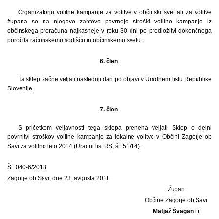
Organizatorju volilne kampanje za volitve v občinski svet ali za volitve
župana se na njegovo zahtevo povrnejo stroški volilne kampanje iz
občinskega proračuna najkasneje v roku 30 dni po predložitvi dokončnega
poročila računskemu sodišču in občinskemu svetu.
6. člen
Ta sklep začne veljati naslednji dan po objavi v Uradnem listu Republike
Slovenije.
7. člen
S pričetkom veljavnosti tega sklepa preneha veljati Sklep o delni
povrnitvi stroškov volilne kampanje za lokalne volitve v Občini Zagorje ob
Savi za volilno leto 2014 (Uradni list RS, št. 51/14).
Št. 040-6/2018
Zagorje ob Savi, dne 23. avgusta 2018
Župan
Občine Zagorje ob Savi
Matjaž Švagan
l.r.