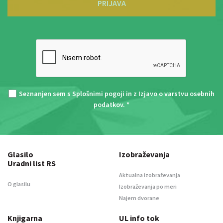
PRIJAVA
Seznanjen sem s
Splošnimi pogoji
in z
Izjavo o varstvu osebnih
podatkov
. *
Glasilo
Izobraževanja
Uradni list RS
Aktualna izobraževanja
O glasilu
Izobraževanja po meri
Najem dvorane
Knjigarna
UL info tok