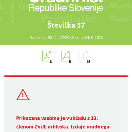
Številka 57
Uradni list RS, št. 57/2018 z dne 24. 8. 2018
Prikazana vsebina je v skladu s 33.
členom
ZoUL
arhivska. Izdaje uradnega