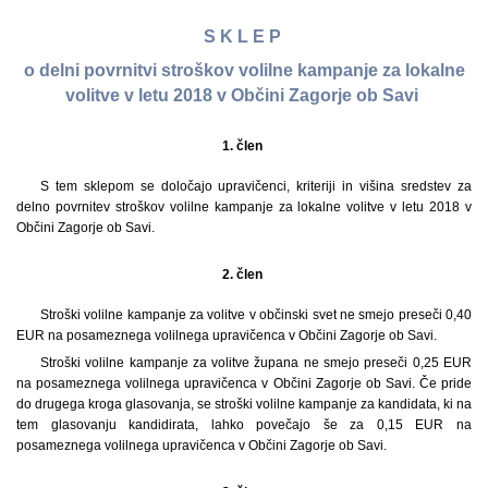
S K L E P
o delni povrnitvi stroškov volilne kampanje za lokalne
volitve v letu 2018 v Občini Zagorje ob Savi
1. člen
S tem sklepom se določajo upravičenci, kriteriji in višina sredstev za
delno povrnitev stroškov volilne kampanje za lokalne volitve v letu 2018 v
Občini Zagorje ob Savi.
2. člen
Stroški volilne kampanje za volitve v občinski svet ne smejo preseči 0,40
EUR na posameznega volilnega upravičenca v Občini Zagorje ob Savi.
Stroški volilne kampanje za volitve župana ne smejo preseči 0,25 EUR
na posameznega volilnega upravičenca v Občini Zagorje ob Savi. Če pride
do drugega kroga glasovanja, se stroški volilne kampanje za kandidata, ki na
tem glasovanju kandidirata, lahko povečajo še za 0,15 EUR na
posameznega volilnega upravičenca v Občini Zagorje ob Savi.