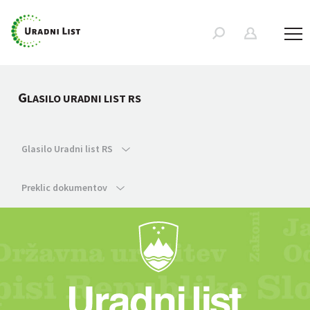
G
LASILO URADNI LIST RS
Glasilo Uradni list RS
Preklic dokumentov