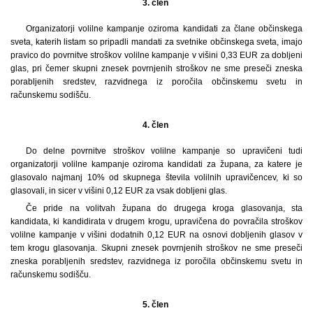
3. člen
Organizatorji volilne kampanje oziroma kandidati za člane občinskega
sveta, katerih listam so pripadli mandati za svetnike občinskega sveta, imajo
pravico do povrnitve stroškov volilne kampanje v višini 0,33 EUR za dobljeni
glas, pri čemer skupni znesek povrnjenih stroškov ne sme preseči zneska
porabljenih sredstev, razvidnega iz poročila občinskemu svetu in
računskemu sodišču.
4. člen
Do delne povrnitve stroškov volilne kampanje so upravičeni tudi
organizatorji volilne kampanje oziroma kandidati za župana, za katere je
glasovalo najmanj 10% od skupnega števila volilnih upravičencev, ki so
glasovali, in sicer v višini 0,12 EUR za vsak dobljeni glas.
Če pride na volitvah župana do drugega kroga glasovanja, sta
kandidata, ki kandidirata v drugem krogu, upravičena do povračila stroškov
volilne kampanje v višini dodatnih 0,12 EUR na osnovi dobljenih glasov v
tem krogu glasovanja. Skupni znesek povrnjenih stroškov ne sme preseči
zneska porabljenih sredstev, razvidnega iz poročila občinskemu svetu in
računskemu sodišču.
5. člen