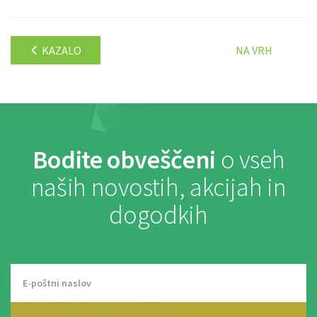
KAZALO
NA VRH
Bodite obveščeni
o vseh
naših novostih, akcijah in
dogodkih