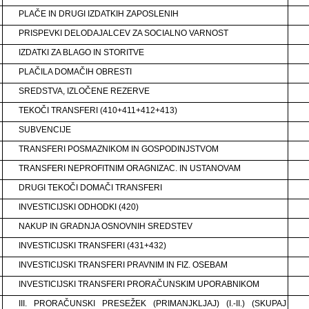
PLAČE IN DRUGI IZDATKIH ZAPOSLENIH
PRISPEVKI DELODAJALCEV ZA SOCIALNO VARNOST
IZDATKI ZA BLAGO IN STORITVE
PLAČILA DOMAČIH OBRESTI
SREDSTVA, IZLOČENE REZERVE
TEKOČI TRANSFERI (410+411+412+413)
SUBVENCIJE
TRANSFERI POSMAZNIKOM IN GOSPODINJSTVOM
TRANSFERI NEPROFITNIM ORAGNIZAC. IN USTANOVAM
DRUGI TEKOČI DOMAČI TRANSFERI
INVESTICIJSKI ODHODKI (420)
NAKUP IN GRADNJA OSNOVNIH SREDSTEV
INVESTICIJSKI TRANSFERI (431+432)
INVESTICIJSKI TRANSFERI PRAVNIM IN FIZ. OSEBAM
INVESTICIJSKI TRANSFERI PRORAČUNSKIM UPORABNIKOM
III. PRORAČUNSKI PRESEŽEK (PRIMANJKLJAJ) (I.-II.) (SKUPAJ