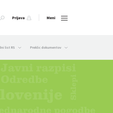
Prijava
Meni
dni list RS
Preklic dokumentov