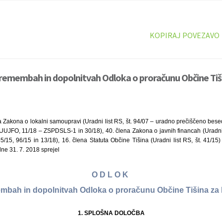
KOPIRAJ POVEZAVO
remembah in dopolnitvah Odloka o proračunu Občine Tiši
 Zakona o lokalni samoupravi (Uradni list RS, št. 94/07 – uradno prečiščeno besed
UUJFO, 11/18 – ZSPDSLS-1 in 30/18), 40. člena Zakona o javnih financah (Uradni l
5/15, 96/15 in 13/18), 16. člena Statuta Občine Tišina (Uradni list RS, št. 41/15
 dne 31. 7. 2018 sprejel
O D L O K
mbah in dopolnitvah Odloka o proračunu Občine Tišina za 
1.
SPLOŠNA DOLOČBA