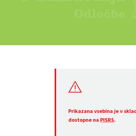
Prikazana vsebina je v skla
dostopne na
PISRS
.