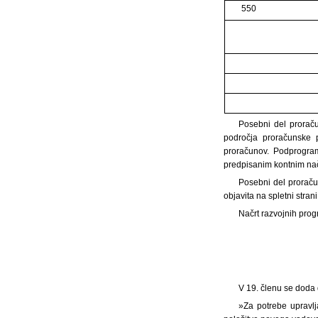
550
Posebni del proraču
področja proračunske 
proračunov. Podprogram
predpisanim kontnim na
Posebni del proraču
objavita na spletni stran
Načrt razvojnih prog
V 19. členu se doda d
»Za potrebe upravl