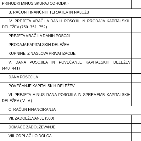
PRIHODKI MINUS SKUPAJ ODHODKI)
B. RAČUN FINANČNIH TERJATEV IN NALOŽB
IV. PREJETA VRAČILA DANIH POSOJIL IN PRODAJA KAPITALSKIH
DELEŽEV (750+751+752)
PREJETA VRAČILA DANIH POSOJIL
PRODAJA KAPITALSKIH DELEŽEV
KUPNINE IZ NASLOVA PRIVATIZACIJE
V. DANA POSOJILA IN POVEČANJE KAPITALSKIH DELEŽEV
(440+441)
DANA POSOJILA
POVEČANJE KAPITALSKIH DELEŽEV
VI. PREJETA MINUS DANA POSOJILA IN SPREMEMB KAPITALSKIH
DELEŽEV (IV.–V.)
C. RAČUN FINANCIRANJA
VII. ZADOLŽEVANJE (500)
DOMAČE ZADOLŽEVANJE
VIII. ODPLAČILO DOLGA