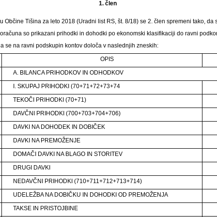
1. člen
 Občine Tišina za leto 2018 (Uradni list RS, št. 8/18) se 2. člen spremeni tako, da s
računa so prikazani prihodki in dohodki po ekonomski klasifikaciji do ravni podko
a se na ravni podskupin kontov določa v naslednjih zneskih:
OPIS
A. BILANCA PRIHODKOV IN ODHODKOV
I. SKUPAJ PRIHODKI (70+71+72+73+74
TEKOČI PRIHODKI (70+71)
DAVČNI PRIHODKI (700+703+704+706)
DAVKI NA DOHODEK IN DOBIČEK
DAVKI NA PREMOŽENJE
DOMAČI DAVKI NA BLAGO IN STORITEV
DRUGI DAVKI
NEDAVČNI PRIHODKI (710+711+712+713+714)
UDELEŽBA NA DOBIČKU IN DOHODKI OD PREMOŽENJA
TAKSE IN PRISTOJBINE