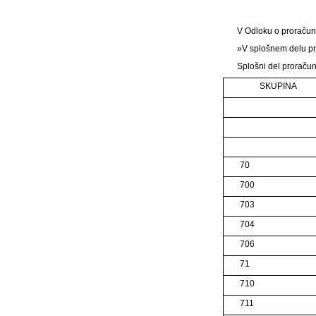
V Odloku o proračunu
»V splošnem delu pro
Splošni del proračun
SKUPINA
70
700
703
704
706
71
710
711