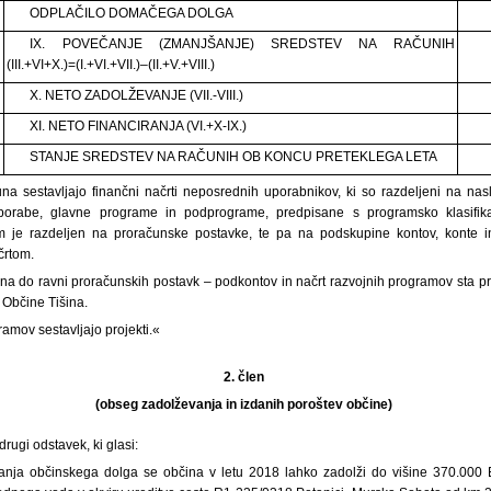
ODPLAČILO DOMAČEGA DOLGA
IX. POVEČANJE (ZMANJŠANJE) SREDSTEV NA RAČUNIH
(III.+VI+X.)=(I.+VI.+VII.)–(II.+V.+VIII.)
X. NETO ZADOLŽEVANJE (VII.-VIII.)
XI. NETO FINANCIRANJA (VI.+X-IX.)
STANJE SREDSTEV NA RAČUNIH OB KONCU PRETEKLEGA LETA
na sestavljajo finančni načrti neposrednih uporabnikov, ki so razdeljeni na na
porabe, glavne programe in podprograme, predpisane s programsko klasifikac
 je razdeljen na proračunske postavke, te pa na podskupine kontov, konte 
črtom.
na do ravni proračunskih postavk – podkontov in načrt razvojnih programov sta pri
i Občine Tišina.
ramov sestavljajo projekti.«
2. člen
(obseg zadolževanja in izdanih poroštev občine)
rugi odstavek, ki glasi:
janja občinskega dolga se občina v letu 2018 lahko zadolži do višine 370.000