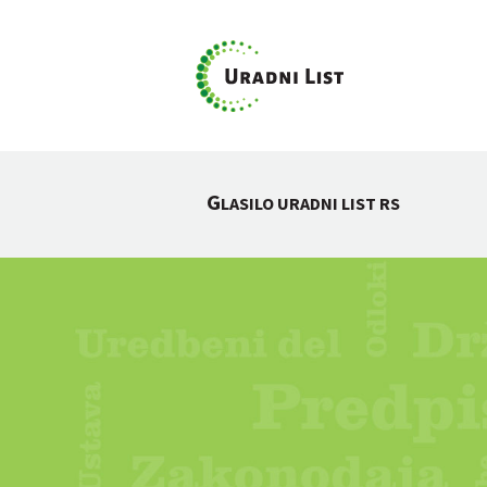
G
LASILO URADNI LIST RS