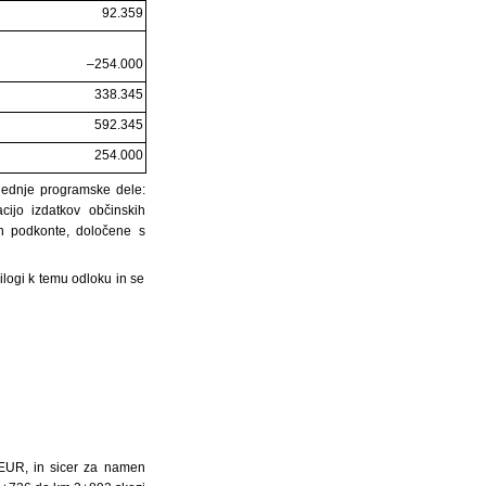
92.359
–254.000
338.345
592.345
254.000
slednje programske dele:
ijo izdatkov občinskih
in podkonte, določene s
logi k temu odloku in se
 EUR, in sicer za namen