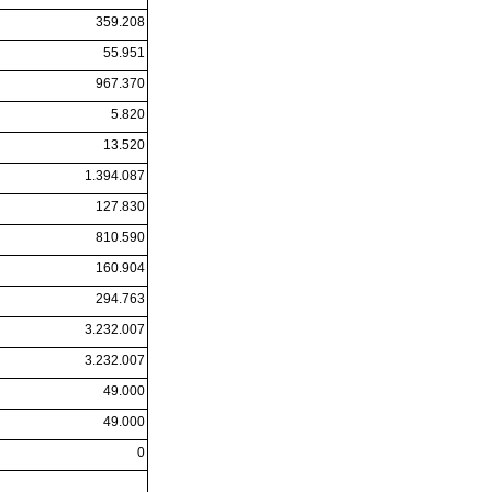
359.208
55.951
967.370
5.820
13.520
1.394.087
127.830
810.590
160.904
294.763
3.232.007
3.232.007
49.000
49.000
0