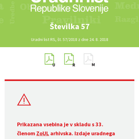
Številka 57
Uradni list RS, št. 57/2018 z dne 24. 8. 2018
Prikazana vsebina je v skladu s 33.
členom
ZoUL
arhivska. Izdaje uradnega