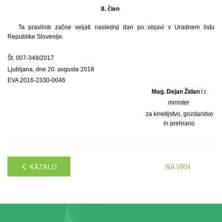
8. člen
Ta pravilnik začne veljati naslednji dan po objavi v Uradnem listu
Republike Slovenije.
Št. 007-349/2017
Ljubljana, dne 20. avgusta 2018
EVA 2016-2330-0046
Mag. Dejan Židan
l.r.
minister
za kmetijstvo, gozdarstvo
in prehrano
KAZALO
NA VRH