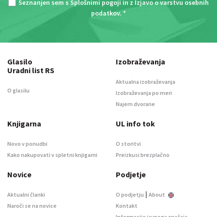
Seznanjen sem s
Splošnimi pogoji
in z
Izjavo o varstvu osebnih
podatkov
. *
Glasilo
Izobraževanja
Uradni list RS
Aktualna izobraževanja
O glasilu
Izobraževanja po meri
Najem dvorane
Knjigarna
UL info tok
Novo v ponudbi
O storitvi
Kako nakupovati v spletni knjigarni
Preizkusi brezplačno
Novice
Podjetje
|
Aktualni članki
O podjetju
About
Naroči se na novice
Kontakt
Informacije javnega značaja