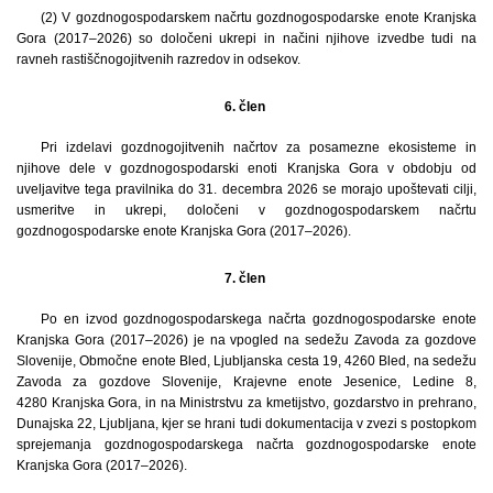
(2) V gozdnogospodarskem načrtu gozdnogospodarske enote Kranjska
Gora (2017–2026) so določeni ukrepi in načini njihove izvedbe tudi na
ravneh rastiščnogojitvenih razredov in odsekov.
6. člen
Pri izdelavi gozdnogojitvenih načrtov za posamezne ekosisteme in
njihove dele v gozdnogospodarski enoti Kranjska Gora v obdobju od
uveljavitve tega pravilnika do 31. decembra 2026 se morajo upoštevati cilji,
usmeritve in ukrepi, določeni v gozdnogospodarskem načrtu
gozdnogospodarske enote Kranjska Gora (2017–2026).
7. člen
Po en izvod gozdnogospodarskega načrta gozdnogospodarske enote
Kranjska Gora (2017–2026) je na vpogled na sedežu Zavoda za gozdove
Slovenije, Območne enote Bled, Ljubljanska cesta 19, 4260 Bled, na sedežu
Zavoda za gozdove Slovenije, Krajevne enote Jesenice, Ledine 8,
4280 Kranjska Gora, in na Ministrstvu za kmetijstvo, gozdarstvo in prehrano,
Dunajska 22, Ljubljana, kjer se hrani tudi dokumentacija v zvezi s postopkom
sprejemanja gozdnogospodarskega načrta gozdnogospodarske enote
Kranjska Gora (2017–2026).