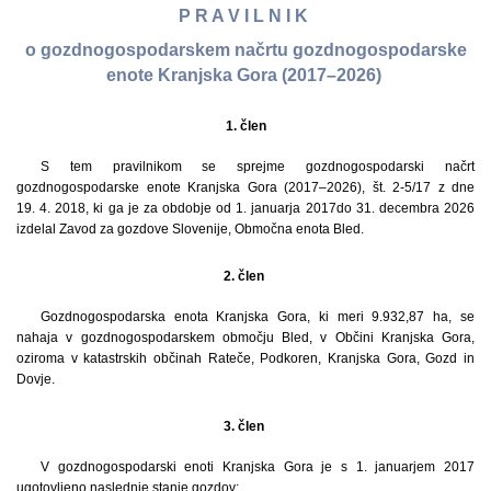
P R A V I L N I K
o gozdnogospodarskem načrtu gozdnogospodarske
enote Kranjska Gora (2017–2026)
1.
člen
S tem pravilnikom se sprejme gozdnogospodarski načrt
gozdnogospodarske enote Kranjska Gora (2017–2026), št. 2-5/17 z dne
19. 4. 2018, ki ga je za obdobje od 1. januarja 2017
do 31. decembra 2026
izdelal Zavod za gozdove Slovenije, Območna enota Bled.
2. člen
Gozdnogospodarska enota Kranjska Gora, ki meri 9.932,87 ha, se
nahaja v gozdnogospodarskem območju Bled, v Občini Kranjska Gora,
oziroma v katastrskih občinah Rateče, Podkoren, Kranjska Gora, Gozd in
Dovje.
3. člen
V gozdnogospodarski enoti Kranjska Gora je s 1. januarjem 2017
ugotovljeno naslednje stanje gozdov: