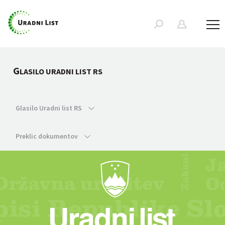
G
LASILO URADNI LIST RS
Glasilo Uradni list RS
Preklic dokumentov