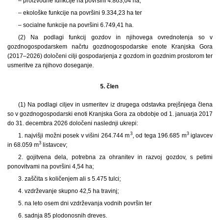
– proizvodne funkcije na površini 4.863,04 ha,
– ekološke funkcije na površini 9.334,23 ha ter
– socialne funkcije na površini 6.749,41 ha.
(2) Na podlagi funkcij gozdov in njihovega ovrednotenja so v
gozdnogospodarskem načrtu gozdnogospodarske enote Kranjska Gora
(2017–2026) določeni cilji gospodarjenja z gozdom in gozdnim prostorom ter
usmeritve za njihovo doseganje.
5. člen
(1) Na podlagi ciljev in usmeritev iz drugega odstavka prejšnjega člena
so v gozdnogospodarski enoti Kranjska Gora za obdobje od 1. januarja 2017
do 31. decembra 2026 določeni naslednji ukrepi:
3
3
1. najvišji možni posek v višini 264.744 m
, od tega 196.685 m
iglavcev
3
in 68.059 m
listavcev;
2. gojitvena dela, potrebna za ohranitev in razvoj gozdov, s petimi
ponovitvami na površini 4,54 ha;
3. zaščita s količenjem ali s 5.475 tulci;
4. vzdrževanje skupno 42,5 ha travinj;
5. na leto osem dni vzdrževanja vodnih površin ter
6. sadnja 85 plodonosnih dreves.