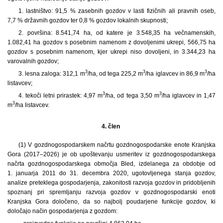
1. lastništvo: 91,5 % zasebnih gozdov v lasti fizičnih ali pravnih oseb,
7,7 % državnih gozdov ter 0,8 % gozdov lokalnih skupnosti;
2. površina: 8.541,74 ha, od katere je 3.548,35 ha večnamenskih,
1.082,41 ha gozdov s posebnim namenom z dovoljenimi ukrepi, 566,75 ha
gozdov s posebnim namenom, kjer ukrepi niso dovoljeni, in 3.344,23 ha
varovalnih gozdov;
3
3
3
3. lesna zaloga: 312,1 m
/ha, od tega 225,2 m
/ha iglavcev in 86,9 m
/ha
listavcev;
3
3
4. tekoči letni prirastek: 4,97 m
/ha, od tega 3,50 m
/ha iglavcev in 1,47
3
m
/ha listavcev.
4. člen
(1) V gozdnogospodarskem načrtu gozdnogospodarske enote Kranjska
Gora (2017–2026) je ob upoštevanju usmeritev iz gozdnogospodarskega
načrta gozdnogospodarskega območja Bled, izdelanega za obdobje od
1. januarja 2011 do 31. decembra 2020, ugotovljenega stanja gozdov,
analize preteklega gospodarjenja, zakonitosti razvoja gozdov in pridobljenih
spoznanj pri spremljanju razvoja gozdov v gozdnogospodarski enoti
Kranjska Gora določeno, da so najbolj poudarjene funkcije gozdov, ki
določajo način gospodarjenja z gozdom: