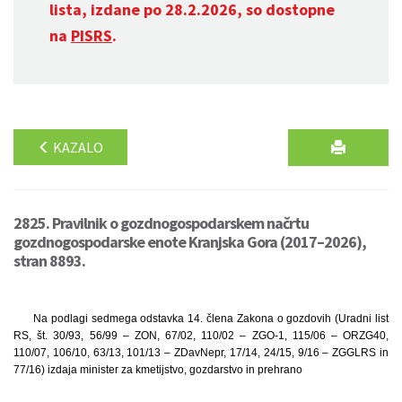
lista, izdane po 28.2.2026, so dostopne
na
PISRS
.
KAZALO
2825. Pravilnik o gozdnogospodarskem načrtu
gozdnogospodarske enote Kranjska Gora (2017–2026),
stran 8893.
Na podlagi sedmega odstavka 14. člena Zakona o gozdovih (Uradni list
RS, št. 30/93, 56/99 – ZON, 67/02, 110/02 – ZGO-1, 115/06 – ORZG40,
110/07, 106/10, 63/13, 101/13 – ZDavNepr, 17/14, 24/15, 9/16 – ZGGLRS in
77/16) izdaja minister za kmetijstvo, gozdarstvo in prehrano