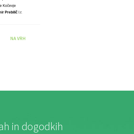
e Kočevje
mir Prebilič
l.r.
NA VRH
jah in dogodkih