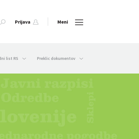
Prijava
Meni
dni list RS
Preklic dokumentov