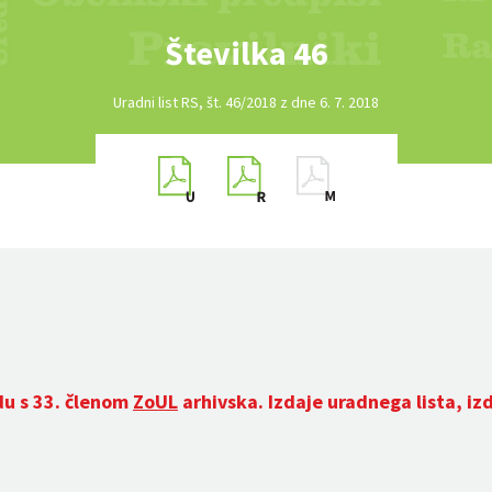
Številka 46
Uradni list RS, št. 46/2018 z dne 6. 7. 2018
du s 33. členom
ZoUL
arhivska. Izdaje uradnega lista, iz