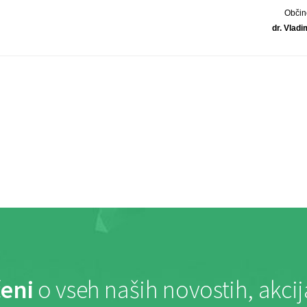
Občin
dr. Vladi
eni
o vseh naših novostih, akci