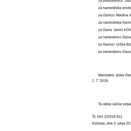
za predsednico: Saš
za namestnika pred
za članico: Martina
za namestnika člani
za člana: Janez KOV
za namestnico člana
za članico: Urška B
za namestnico članic
Mandatna doba člano
2. 7. 2018.
Ta sklep začne velja
Št. 041-2/2018-611
Kočevje, dne 3. julija 20