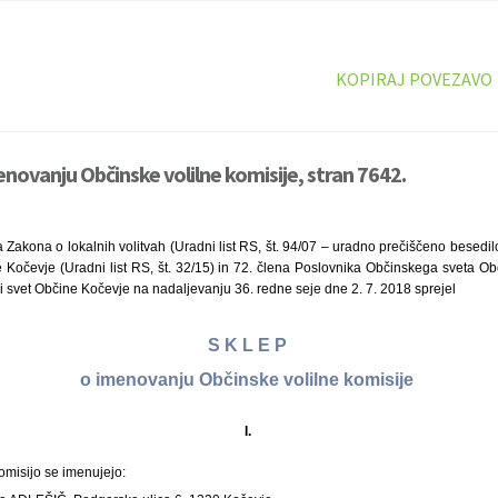
KOPIRAJ POVEZAVO
enovanju Občinske volilne komisije, stran 7642.
 Zakona o lokalnih volitvah (Uradni list RS, št. 94/07 – uradno prečiščeno besedilo
 Kočevje (Uradni list RS, št. 32/15) in 72. člena Poslovnika Občinskega sveta Ob
ki svet Občine Kočevje na nadaljevanju 36. redne seje dne 2. 7. 2018 sprejel
S K L E P
o imenovanju Občinske volilne komisije
I.
omisijo se imenujejo: