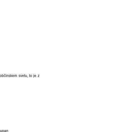
občinskem svetu, to je z
Župan