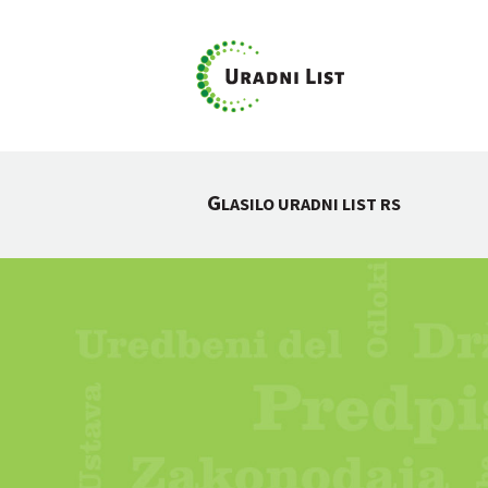
G
LASILO URADNI LIST RS