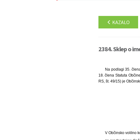
KAZALO
2384. Sklep o im
Na podlagi 35. člena
18. člena Statuta Občine
RS, št. 49/15) je Občins
V Občinsko volilno k