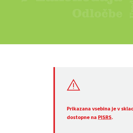
Prikazana vsebina je v skla
dostopne na
PISRS
.