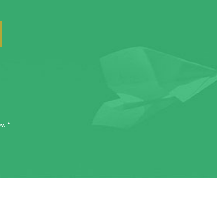
ov
. *