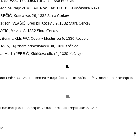
a ADLEŠIČ, Podgorska ulica 6, 1330 Kočevje
sednice: Nejc ZEMLJAK, Novi Lazi 11a, 1338 Kočevska Reka
 VREČIČ, Konca vas 29, 1332 Stara Cerkev
ce: Toni VLAŠIČ, Breg pri Kočevju 9, 1332 Stara Cerkev
AČIČ, Mrtvice 8, 1332 Stara Cerkev
: Bojana KLEPAC, Cesta v Mestni log 5, 1330 Kočevje
UTALA, Trg zbora odposlancev 80, 1330 Kočevje
e: Marija JERBIČ, Kidričeva ulica 1, 1330 Kočevje.
II.
v Občinske volilne komisije traja štiri leta in začne teči z dnem imenovanja na 
III.
ti naslednji dan po objavi v Uradnem listu Republike Slovenije.
18