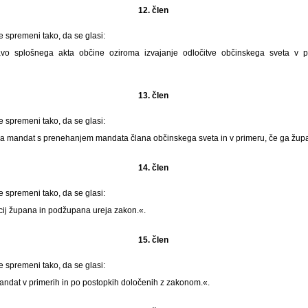
12. člen
e spremeni tako, da se glasi:
vo splošnega akta občine oziroma izvajanje odločitve občinskega sveta v p
13. člen
e spremeni tako, da se glasi:
mandat s prenehanjem mandata člana občinskega sveta in v primeru, če ga župa
14. člen
e spremeni tako, da se glasi:
kcij župana in podžupana ureja zakon.«.
15. člen
e spremeni tako, da se glasi:
dat v primerih in po postopkih določenih z zakonom.«.