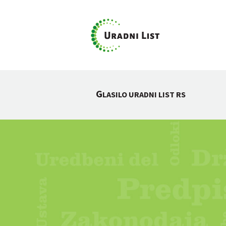
G
LASILO URADNI LIST RS