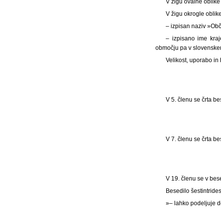
V žigu ovalne oblike
V žigu okrogle oblik
– izpisan naziv »Ob
– izpisano ime kra
območju pa v slovenskem
Velikost, uporabo i
V 5. členu se črta 
V 7. členu se črta 
V 19. členu se v bes
Besedilo šestintrides
»– lahko podeljuje 