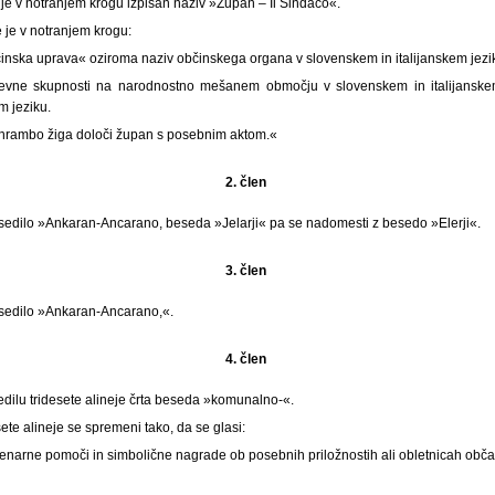
 je v notranjem krogu izpisan naziv »Župan – Il Sindaco«.
e je v notranjem krogu:
činska uprava« oziroma naziv občinskega organa v slovenskem in italijanskem jezi
jevne skupnosti na narodnostno mešanem območju v slovenskem in italijanske
 jeziku.
n hrambo žiga določi župan s posebnim aktom.«
2. člen
besedilo »Ankaran-Ancarano, beseda »Jelarji« pa se nadomesti z besedo »Elerji«.
3. člen
besedilo »Ankaran-Ancarano,«.
4. člen
edilu tridesete alineje črta beseda »komunalno-«.
ete alineje se spremeni tako, da se glasi:
denarne pomoči in simbolične nagrade ob posebnih priložnostih ali obletnicah obča