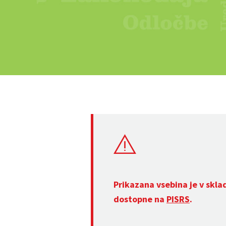
Prikazana vsebina je v skla
dostopne na
PISRS
.