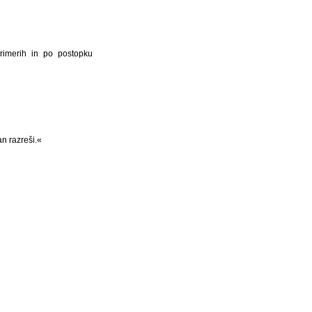
rimerih in po postopku
n razreši.«