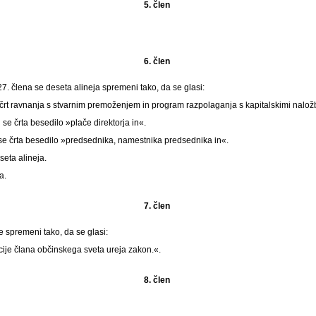
5. člen
6. člen
. člena se deseta alineja spremeni tako, da se glasi:
ačrt ravnanja s stvarnim premoženjem in program razpolaganja s kapitalskimi nalo
 se črta besedilo »plače direktorja in«.
i se črta besedilo »predsednika, namestnika predsednika in«.
eta alineja.
a.
7. člen
e spremeni tako, da se glasi:
cije člana občinskega sveta ureja zakon.«.
8. člen