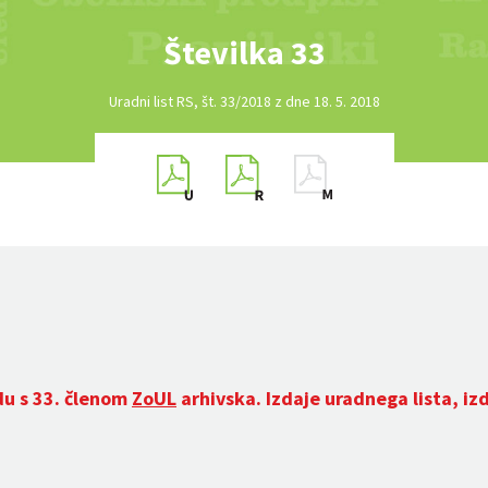
Številka 33
Uradni list RS, št. 33/2018 z dne 18. 5. 2018
du s 33. členom
ZoUL
arhivska. Izdaje uradnega lista, iz