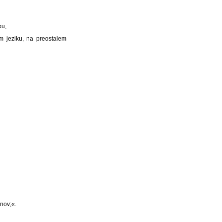
ku,
m jeziku, na preostalem
nov;«.