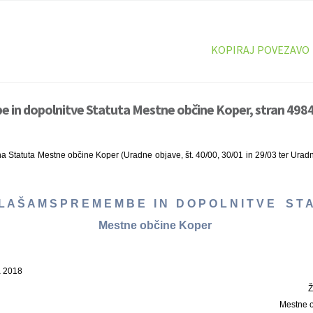
KOPIRAJ POVEZAVO
 in dopolnitve Statuta Mestne občine Koper, stran 4984
a Statuta Mestne občine Koper (Uradne objave, št. 40/00, 30/01 in 29/03 ter Uradni 
L A Š A M S P R E M E M B E I N D O P O L N I T V E S T 
Mestne občine Koper
a 2018
Mestne 