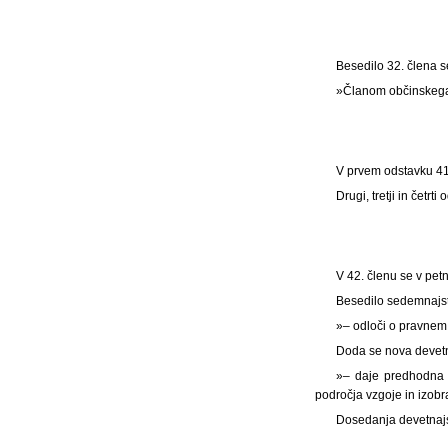
Besedilo 32. člena s
»Članom občinskega 
V prvem odstavku 41. 
Drugi, tretji in četrti
V 42. členu se v pet
Besedilo sedemnajste
»– odloči o pravnem
Doda se nova devetna
»– daje predhodna m
področja vzgoje in izob
Dosedanja devetnajsta