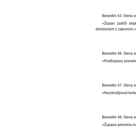
Besedilo 43. člena s
»Župan zadrži obja
določenem z zakonom.«
Besedilo 46. člena s
»Podžupanu preneha 
Besedilo 47. člena s
»Nezdružljivost fun
Besedilo 48. člena s
»Županu preneha man