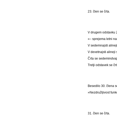
23. člen se črta.
V drugem odstavku 27
»– sprejema letni n
V sedemnajsti alineji
V devetnajsti alinej
Črta se sedemindvajs
Tretji odstavek se črt
Besedilo 30. člena s
»Nezdružljivost funk
31. člen se črta.