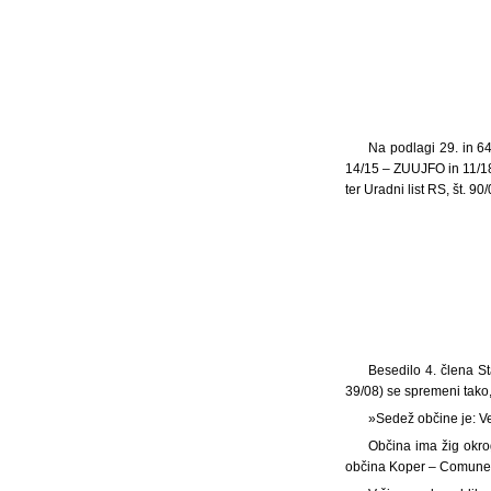
Na podlagi 29. in 64
14/15 – ZUUJFO in 11/18
ter Uradni list RS, št. 9
Besedilo 4. člena St
39/08) se spremeni tako,
»Sedež občine je: Ve
Občina ima žig okro
občina Koper – Comune c