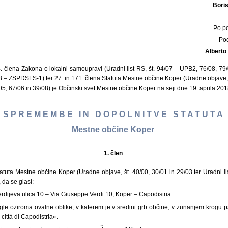
Bori
Po p
Po
Alberto
. člena Zakona o lokalni samoupravi (Uradni list RS, št. 94/07 – UPB2, 76/08, 79
 – ZSPDSLS-1) ter 27. in 171. člena Statuta Mestne občine Koper (Uradne objave, š
0/05, 67/06 in 39/08) je Občinski svet Mestne občine Koper na seji dne 19. aprila 20
S P R E M E M B E I N D O P O L N I T V E S T A T U T A
Mestne občine Koper
1. člen
atuta Mestne občine Koper (Uradne objave, št. 40/00, 30/01 in 29/03 ter Uradni lis
 da se glasi:
rdijeva ulica 10 – Via Giuseppe Verdi 10, Koper – Capodistria.
gle oziroma ovalne oblike, v katerem je v sredini grb občine, v zunanjem krogu 
ittà di Capodistria«.