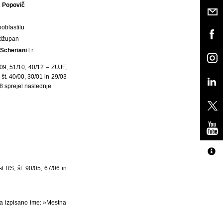
s Popovič
ooblastilu
džupan
 Scheriani
l.r.
/09, 51/10, 40/12 – ZUJF,
t. 40/00, 30/01 in 29/03
18 sprejel naslednje
t RS, št. 90/05, 67/06 in
pa izpisano ime: »Mestna