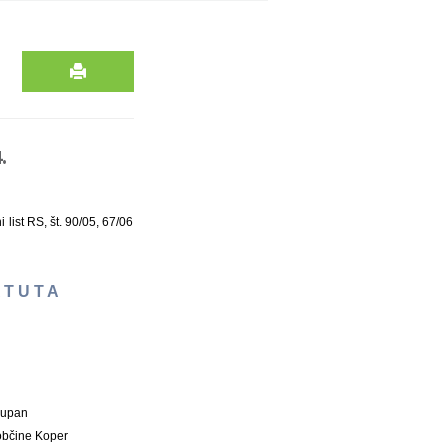
.
list RS, št. 90/05, 67/06
A T U T A
Župan
občine Koper