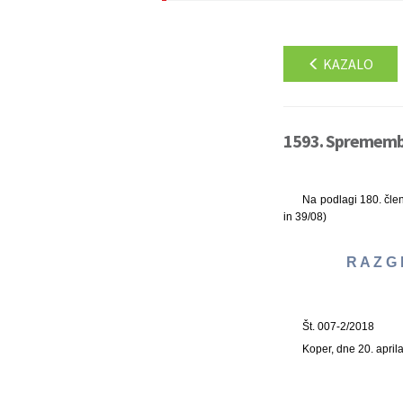
KAZALO
1593. Spremembe
Na podlagi 180. člen
in 39/08)
R A Z G 
Št. 007-2/2018
Koper, dne 20. april