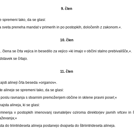
9. člen
e spremeni tako, da se glasi:
sveta preneha mandat v primerih in po postopkih, določenih z zakonom.«.
10. člen
člena se črta vejica in besedilo za vejico »ki imajo v občini stalno prebivališče,«.
 odstavek se črtajo.
11. člen
najsti alineji črta beseda »organov«.
 alineje se spremeni tako, da se glasi:
 poslu ravnanja s stvarnim premoženjem občine in sklene pravni posel;«
jsta alineja, ki se glasi:
nenja v postopkih imenovanj ravnateljev oziroma direktorjev javnih vrtcev in 
raževanja;«
 do triintrideseta alineja postanejo dvajseta do štiriintrideseta alineja.