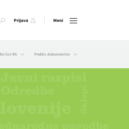
Prijava
Meni
dni list RS
Preklic dokumentov