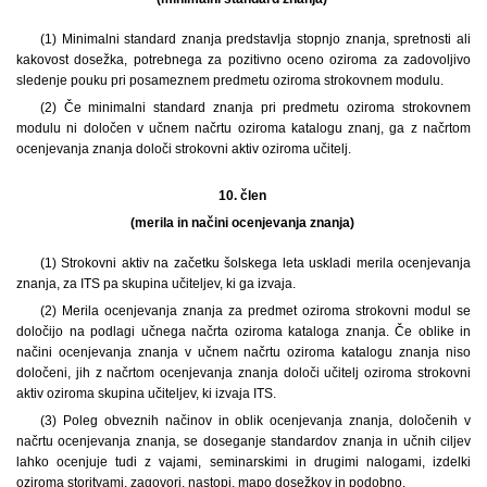
(1) Minimalni standard znanja predstavlja stopnjo znanja, spretnosti ali
kakovost dosežka, potrebnega za pozitivno oceno oziroma za zadovoljivo
sledenje pouku pri posameznem predmetu oziroma strokovnem modulu.
(2) Če minimalni standard znanja pri predmetu oziroma strokovnem
modulu ni določen v učnem načrtu oziroma katalogu znanj, ga z načrtom
ocenjevanja znanja določi strokovni aktiv oziroma učitelj.
10. člen
(merila in načini ocenjevanja znanja)
(1) Strokovni aktiv na začetku šolskega leta uskladi merila ocenjevanja
znanja, za ITS pa skupina učiteljev, ki ga izvaja.
(2) Merila ocenjevanja znanja za predmet oziroma strokovni modul se
določijo na podlagi učnega načrta oziroma kataloga znanja. Če oblike in
načini ocenjevanja znanja v učnem načrtu oziroma katalogu znanja niso
določeni, jih z načrtom ocenjevanja znanja določi učitelj oziroma strokovni
aktiv oziroma skupina učiteljev, ki izvaja ITS.
(3) Poleg obveznih načinov in oblik ocenjevanja znanja, določenih v
načrtu ocenjevanja znanja, se doseganje standardov znanja in učnih ciljev
lahko ocenjuje tudi z vajami, seminarskimi in drugimi nalogami, izdelki
oziroma storitvami, zagovori, nastopi, mapo dosežkov in podobno.