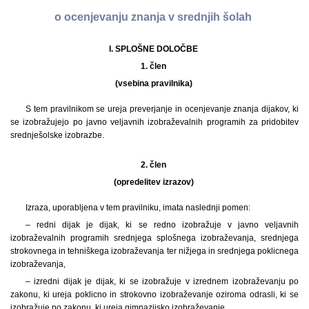
o ocenjevanju znanja v srednjih šolah
I. SPLOŠNE DOLOČBE
1. člen
(vsebina pravilnika)
S tem pravilnikom se ureja preverjanje in ocenjevanje znanja dijakov, ki
se izobražujejo po javno veljavnih izobraževalnih programih za pridobitev
srednješolske izobrazbe.
2. člen
(opredelitev izrazov)
Izraza, uporabljena v tem pravilniku, imata naslednji pomen:
– redni dijak je dijak, ki se redno izobražuje v javno veljavnih
izobraževalnih programih srednjega splošnega izobraževanja, srednjega
strokovnega in tehniškega izobraževanja ter nižjega in srednjega poklicnega
izobraževanja,
– izredni dijak je dijak, ki se izobražuje v izrednem izobraževanju po
zakonu, ki ureja poklicno in strokovno izobraževanje oziroma odrasli, ki se
izobražuje po zakonu, ki ureja gimnazijsko izobraževanje.