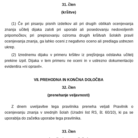
31. člen
(kršitve)
(1) Če pri pisanju pisnih izdelkov ali pri drugih oblikah ocenjevanja
znanja učitelj dijaka zaloti pri uporabi ali posedovanju nedovoljenih
pripomočkov, pri prepisovanju oziroma drugih kršitvah šolskih pravil
ocenjevanja znanja, ga lahko oceni z negativno oceno ali predlaga ustrezen
ukrep.
(2) Izrednemu dijaku v primeru kršitev iz prejšnjega odstavka učitelj
prekine izpit. Dijaka v tem primeru ne oceni in v ustrezno dokumentacijo
evidentira »ni opravil«.
VII. PREHODNA IN KONČNA DOLOČBA
32. člen
(prenehanje veljavnosti)
Z dnem uveljavitve tega pravilnika preneha veljati Pravilnik o
ocenjevanju znanja v srednjih šolah (Uradni list RS, št. 60/10), ki pa se
uporablja do začetka uporabe tega pravilnika.
33. člen