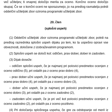
več učiteljev, ti vnaprej določijo merila za oceno. Končno oceno določijo
skupaj. Če se o končni oceni ne sporazumejo, jo na predlog ravnatelja potrdi
oddelčni učiteljski zbor oziroma programski učiteljski zbor.
20. člen
(splošni uspeh)
(1) Oddelčni učiteljski zbor oziroma programski učiteljski zbor, potrdi na
predlog razrednika splošni uspeh dijaku po tem, ko ta uspešno opravi vse
obveznosti, določene z izobraževalnim programom.
(2) Splošni uspeh se določi kot: odličen, prav dober, dober in zadosten.
(3) Dijak doseže:
– odličen splošni uspeh, če je najmanj pri polovici predmetov ocenjen z
oceno odlično (5), pri ostalih pa z oceno prav dobro (4),
– prav dober učni uspeh, če je najmanj pri polovici predmetov ocenjen z
oceno prav dobro (4), pri ostalih pa z oceno dobro (3),
– dober učni uspeh, če je najmanj pri polovici predmetov ocenjen z
oceno dobro (3), pri ostalih pa z oceno zadostno (2),
– zadosten učni uspeh, če je pri več kot polovici predmetov ocenjen z
oceno zadostno (2), pri ostalih pa z oceno pozitivno.
(4) Pri določanju splošnega uspeha, če gre za odstopanje od meril iz