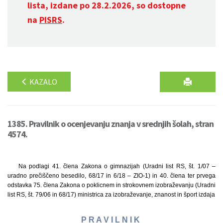
lista, izdane po 28.2.2026, so dostopne
na
PISRS
.
KAZALO
1385. Pravilnik o ocenjevanju znanja v srednjih šolah, stran
4574.
Na podlagi 41. člena Zakona o gimnazijah (Uradni list RS, št. 1/07 –
uradno prečiščeno besedilo, 68/17 in 6/18 – ZIO-1) in 40. člena ter prvega
odstavka 75. člena Zakona o poklicnem in strokovnem izobraževanju (Uradni
list RS, št. 79/06 in 68/17) ministrica za izobraževanje, znanost in šport izdaja
P R A V I L N I K