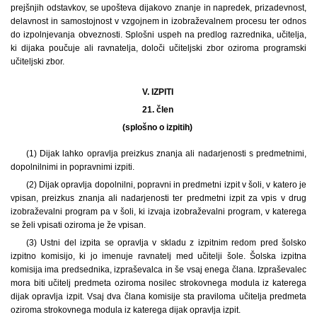
prejšnjih odstavkov, se upošteva dijakovo znanje in napredek, prizadevnost,
delavnost in samostojnost v vzgojnem in izobraževalnem procesu ter odnos
do izpolnjevanja obveznosti. Splošni uspeh na predlog razrednika, učitelja,
ki dijaka poučuje ali ravnatelja, določi učiteljski zbor oziroma programski
učiteljski zbor.
V. IZPITI
21. člen
(splošno o izpitih)
(1) Dijak lahko opravlja preizkus znanja ali nadarjenosti s predmetnimi,
dopolnilnimi in popravnimi izpiti.
(2) Dijak opravlja dopolnilni, popravni in predmetni izpit v šoli, v katero je
vpisan, preizkus znanja ali nadarjenosti ter predmetni izpit za vpis v drug
izobraževalni program pa v šoli, ki izvaja izobraževalni program, v katerega
se želi vpisati oziroma je že vpisan.
(3) Ustni del izpita se opravlja v skladu z izpitnim redom pred šolsko
izpitno komisijo, ki jo imenuje ravnatelj med učitelji šole. Šolska izpitna
komisija ima predsednika, izpraševalca in še vsaj enega člana. Izpraševalec
mora biti učitelj predmeta oziroma nosilec strokovnega modula iz katerega
dijak opravlja izpit. Vsaj dva člana komisije sta praviloma učitelja predmeta
oziroma strokovnega modula iz katerega dijak opravlja izpit.