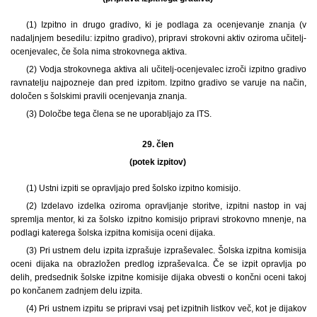
(1) Izpitno in drugo gradivo, ki je podlaga za ocenjevanje znanja (v
nadaljnjem besedilu: izpitno gradivo), pripravi strokovni aktiv oziroma učitelj-
ocenjevalec, če šola nima strokovnega aktiva.
(2) Vodja strokovnega aktiva ali učitelj-ocenjevalec izroči izpitno gradivo
ravnatelju najpozneje dan pred izpitom. Izpitno gradivo se varuje na način,
določen s šolskimi pravili ocenjevanja znanja.
(3) Določbe tega člena se ne uporabljajo za ITS.
29. člen
(potek izpitov)
(1) Ustni izpiti se opravljajo pred šolsko izpitno komisijo.
(2) Izdelavo izdelka oziroma opravljanje storitve, izpitni nastop in vaj
spremlja mentor, ki za šolsko izpitno komisijo pripravi strokovno mnenje, na
podlagi katerega šolska izpitna komisija oceni dijaka.
(3) Pri ustnem delu izpita izprašuje izpraševalec. Šolska izpitna komisija
oceni dijaka na obrazložen predlog izpraševalca. Če se izpit opravlja po
delih, predsednik šolske izpitne komisije dijaka obvesti o končni oceni takoj
po končanem zadnjem delu izpita.
(4) Pri ustnem izpitu se pripravi vsaj pet izpitnih listkov več, kot je dijakov