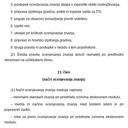
3. postopek ocenjevanja znanja dijaka v vajeniški obliki izobraževanja,
4. priprava izpitnega gradiva, potek in trajanje izpita za ITS,
5. pogoje za obvezno ponavljanje pisnih izdelkov,
6. izpitni red,
7. ukrepe pri kršitvah ocenjevanja znanja,
8. pripravo in hrambo izpitnega gradiva,
9. druga pravila in postopke v skladu s tem pravilnikom.
(2) Šolska pravila ocenjevanja znanja določi ravnatelj po predhodni
obravnavi na učiteljskem zboru.
13. člen
(načrt ocenjevanja znanja)
(1) Načrt ocenjevanja znanja vsebuje najmanj:
– minimalni standard znanja pri predmetu oziroma strokovnem modulu,
– merila in načine ocenjevanja znanja med šolskim letom in pri
popravnih izpitih,
– roke za pisno ocenjevanje znanja pri predmetu oziroma strokovnem
modulu.