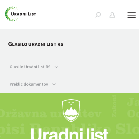
G
LASILO URADNI LIST RS
Glasilo Uradni list RS
Preklic dokumentov