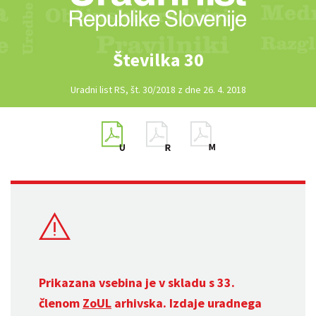
Številka 30
Uradni list RS, št. 30/2018 z dne 26. 4. 2018
Prikazana vsebina je v skladu s 33.
členom
ZoUL
arhivska. Izdaje uradnega