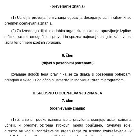
(preverjanje znanja)
(1) Učitelj s preverjanjem znanja ugotavlja doseganje učnih ciljev, ki so
predmet ocenjevanja znanja.
(2) Za izrednega dijaka se lahko organizira poskusno opravljanje izpitov,
s čimer se mu omogoči, da preveri in spozna najmanj obseg in zahtevnost
izpita ter primere izpitnih vprašanj.
6. člen
(dijaki s posebnimi potrebami)
Izvajanje določb tega pravilnika se za dijaka s posebnimi potrebami
prilagodi v skladu z odločbo o usmeritvi in individualiziranim programom.
II. SPLOŠNO O OCENJEVANJU ZNANJA
7. člen
(ocenjevanje znanja)
(1) Znanje pri pouku oziroma izpitu praviloma ocenjuje učitelj oziroma
učitelji, ki predmet oziroma strokovni modul poučujejo. Ravnatelj šole,
direktor ali vodja izobraževalne organizacije za izredno izobraževanje (v