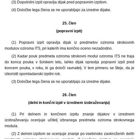
(3) Dopolnilni izpit opravlja dijak pred popravnim izpitom.
(4) Določbe tega člena se ne uporabljajo za izredne dijake.
25. člen
(popravni izpit)
(1) Popravni izpit opravlja dijak iz predmetov oziroma strokovnih
modulov oziroma ITS, pri katerih ima končno oceno nezadostno.
(2) Kadar pouk predmeta oziroma strokovni modul oziroma ITS ne traja
do konca pouka v šolskem letu, lahko dijak opravlja popravni izpit pred
koncem pouka, v roku, ki ga določi ravnatelj. V tem primeru se šteje, da je
izkoristil spomladanski izpitni rok.
(3) Določbe tega člena se ne uporabljajo za izredne dijake.
26. člen
(delni in končni izpit v izrednem izobraževanju)
(1) Pri delnem in končnem izpitu znanje dijakov v izrednem
izobraževanju ocenjuje učitelj izbranega predmeta oziroma strokovnega
modula.
(2) Z delnim izpitom se ocenjuje znanje po vsebinsko zaokroženih delih