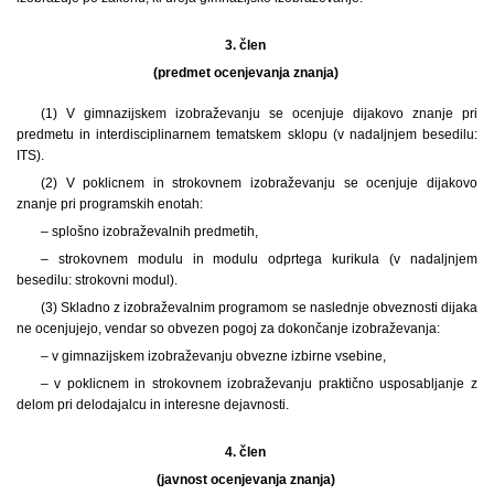
3. člen
(predmet ocenjevanja znanja)
(1) V gimnazijskem izobraževanju se ocenjuje dijakovo znanje pri
predmetu in interdisciplinarnem tematskem sklopu (v nadaljnjem besedilu:
ITS).
(2) V poklicnem in strokovnem izobraževanju se ocenjuje dijakovo
znanje pri programskih enotah:
– splošno izobraževalnih predmetih,
– strokovnem modulu in modulu odprtega kurikula (v nadaljnjem
besedilu: strokovni modul).
(3) Skladno z izobraževalnim programom se naslednje obveznosti dijaka
ne ocenjujejo, vendar so obvezen pogoj za dokončanje izobraževanja:
– v gimnazijskem izobraževanju obvezne izbirne vsebine,
– v poklicnem in strokovnem izobraževanju praktično usposabljanje z
delom pri delodajalcu in interesne dejavnosti.
4. člen
(javnost ocenjevanja znanja)