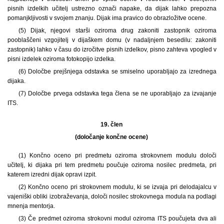
pisnih izdelkih učitelj ustrezno označi napake, da dijak lahko prepozna
pomanjkljivosti v svojem znanju. Dijak ima pravico do obrazložitve ocene.
(5) Dijak, njegovi starši oziroma drug zakoniti zastopnik oziroma
pooblaščeni vzgojitelj v dijaškem domu (v nadaljnjem besedilu: zakoniti
zastopnik) lahko v času do izročitve pisnih izdelkov, pisno zahteva vpogled v
pisni izdelek oziroma fotokopijo izdelka.
(6) Določbe prejšnjega odstavka se smiselno uporabljajo za izrednega
dijaka.
(7) Določbe prvega odstavka tega člena se ne uporabljajo za izvajanje
ITS.
19. člen
(določanje končne ocene)
(1) Končno oceno pri predmetu oziroma strokovnem modulu določi
učitelj, ki dijaka pri tem predmetu poučuje oziroma nosilec predmeta, pri
katerem izredni dijak opravi izpit.
(2) Končno oceno pri strokovnem modulu, ki se izvaja pri delodajalcu v
vajeniški obliki izobraževanja, določi nosilec strokovnega modula na podlagi
mnenja mentorja.
(3) Če predmet oziroma strokovni modul oziroma ITS poučujeta dva ali