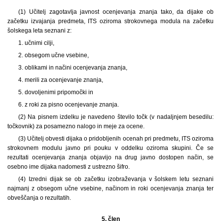
(1) Učitelj zagotavlja javnost ocenjevanja znanja tako, da dijake ob
začetku izvajanja predmeta, ITS oziroma strokovnega modula na začetku
šolskega leta seznani z:
1. učnimi cilji,
2. obsegom učne vsebine,
3. oblikami in načini ocenjevanja znanja,
4. merili za ocenjevanje znanja,
5. dovoljenimi pripomočki in
6. z roki za pisno ocenjevanje znanja.
(2) Na pisnem izdelku je navedeno število točk (v nadaljnjem besedilu:
točkovnik) za posamezno nalogo in meje za ocene.
(3) Učitelj obvesti dijaka o pridobljenih ocenah pri predmetu, ITS oziroma
strokovnem modulu javno pri pouku v oddelku oziroma skupini. Če se
rezultati ocenjevanja znanja objavijo na drug javno dostopen način, se
osebno ime dijaka nadomesti z ustrezno šifro.
(4) Izredni dijak se ob začetku izobraževanja v šolskem letu seznani
najmanj z obsegom učne vsebine, načinom in roki ocenjevanja znanja ter
obveščanja o rezultatih.
5. člen