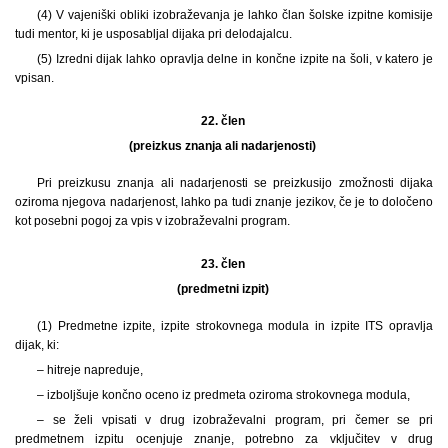
(4) V vajeniški obliki izobraževanja je lahko član šolske izpitne komisije
tudi mentor, ki je usposabljal dijaka pri delodajalcu.
(5) Izredni dijak lahko opravlja delne in končne izpite na šoli, v katero je
vpisan.
22. člen
(preizkus znanja ali nadarjenosti)
Pri preizkusu znanja ali nadarjenosti se preizkusijo zmožnosti dijaka
oziroma njegova nadarjenost, lahko pa tudi znanje jezikov, če je to določeno
kot posebni pogoj za vpis v izobraževalni program.
23. člen
(predmetni izpit)
(1) Predmetne izpite, izpite strokovnega modula in izpite ITS opravlja
dijak, ki:
– hitreje napreduje,
– izboljšuje končno oceno iz predmeta oziroma strokovnega modula,
– se želi vpisati v drug izobraževalni program, pri čemer se pri
predmetnem izpitu ocenjuje znanje, potrebno za vključitev v drug