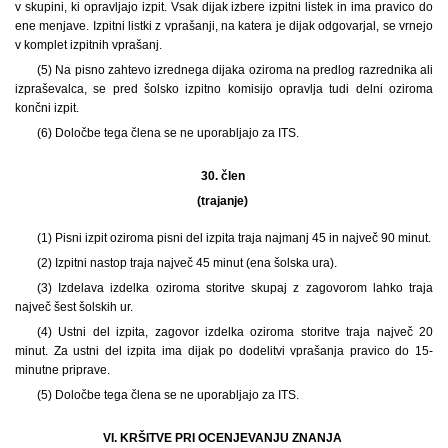
v skupini, ki opravljajo izpit. Vsak dijak izbere izpitni listek in ima pravico do
ene menjave. Izpitni listki z vprašanji, na katera je dijak odgovarjal, se vrnejo
v komplet izpitnih vprašanj.
(5) Na pisno zahtevo izrednega dijaka oziroma na predlog razrednika ali
izpraševalca, se pred šolsko izpitno komisijo opravlja tudi delni oziroma
končni izpit.
(6) Določbe tega člena se ne uporabljajo za ITS.
30. člen
(trajanje)
(1) Pisni izpit oziroma pisni del izpita traja najmanj 45 in največ 90 minut.
(2) Izpitni nastop traja največ 45 minut (ena šolska ura).
(3) Izdelava izdelka oziroma storitve skupaj z zagovorom lahko traja
največ šest šolskih ur.
(4) Ustni del izpita, zagovor izdelka oziroma storitve traja največ 20
minut. Za ustni del izpita ima dijak po dodelitvi vprašanja pravico do 15-
minutne priprave.
(5) Določbe tega člena se ne uporabljajo za ITS.
VI. KRŠITVE PRI OCENJEVANJU ZNANJA