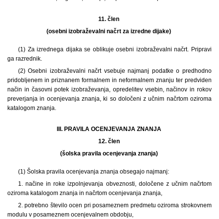
11. člen
(osebni izobraževalni načrt za izredne dijake)
(1) Za izrednega dijaka se oblikuje osebni izobraževalni načrt. Pripravi
ga razrednik.
(2) Osebni izobraževalni načrt vsebuje najmanj podatke o predhodno
pridobljenem in priznanem formalnem in neformalnem znanju ter predviden
način in časovni potek izobraževanja, opredelitev vsebin, načinov in rokov
preverjanja in ocenjevanja znanja, ki so določeni z učnim načrtom oziroma
katalogom znanja.
III. PRAVILA OCENJEVANJA ZNANJA
12. člen
(šolska pravila ocenjevanja znanja)
(1) Šolska pravila ocenjevanja znanja obsegajo najmanj:
1. načine in roke izpolnjevanja obveznosti, določene z učnim načrtom
oziroma katalogom znanja in načrtom ocenjevanja znanja,
2. potrebno število ocen pri posameznem predmetu oziroma strokovnem
modulu v posameznem ocenjevalnem obdobju,