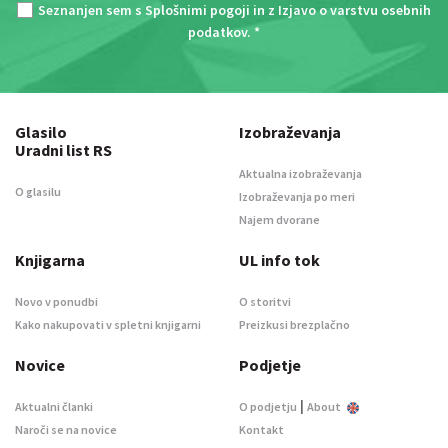
Seznanjen sem s
Splošnimi pogoji
in z
Izjavo o varstvu osebnih
podatkov
. *
Glasilo
Izobraževanja
Uradni list RS
Aktualna izobraževanja
O glasilu
Izobraževanja po meri
Najem dvorane
Knjigarna
UL info tok
Novo v ponudbi
O storitvi
Kako nakupovati v spletni knjigarni
Preizkusi brezplačno
Novice
Podjetje
|
Aktualni članki
O podjetju
About
Naroči se na novice
Kontakt