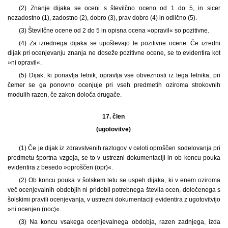
(2) Znanje dijaka se oceni s številčno oceno od 1 do 5, in sicer
nezadostno (1), zadostno (2), dobro (3), prav dobro (4) in odlično (5).
(3) Številčne ocene od 2 do 5 in opisna ocena »opravil« so pozitivne.
(4) Za izrednega dijaka se upoštevajo le pozitivne ocene. Če izredni
dijak pri ocenjevanju znanja ne doseže pozitivne ocene, se to evidentira kot
»ni opravil«.
(5) Dijak, ki ponavlja letnik, opravlja vse obveznosti iz tega letnika, pri
čemer se ga ponovno ocenjuje pri vseh predmetih oziroma strokovnih
modulih razen, če zakon določa drugače.
17. člen
(ugotovitve)
(1) Če je dijak iz zdravstvenih razlogov v celoti oproščen sodelovanja pri
predmetu športna vzgoja, se to v ustrezni dokumentaciji in ob koncu pouka
evidentira z besedo »oproščen (opr)«.
(2) Ob koncu pouka v šolskem letu se uspeh dijaka, ki v enem oziroma
več ocenjevalnih obdobjih ni pridobil potrebnega števila ocen, določenega s
šolskimi pravili ocenjevanja, v ustrezni dokumentaciji evidentira z ugotovitvijo
»ni ocenjen (noc)«.
(3) Na koncu vsakega ocenjevalnega obdobja, razen zadnjega, izda