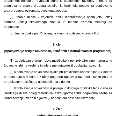
nadaljnjem besedilu: ravnatelj) lahko iz utemeljenih razlogov imenuje za
ocenjevanje znanja drugega učitelja, ki izpolnjuje pogoje za poučevanje
tega predmeta oziroma strokovnega modula.
(2) Znanje dijaka v vajeniški obliki izobraževanja ocenjujeta učitelj
oziroma učitelji strokovnega modula in mentor oziroma mentorji pri
delodajalcu.
(3) Znanje dijaka pri ITS ocenjuje skupina učiteljev, ki izvaja ITS.
8. člen
(izpolnjevanje drugih obveznosti, določenih z izobraževalnim programom)
(1) Izpolnjevanje drugih obveznosti dijaka po izobraževalnem programu
(obvezne izbirne vsebine in interesne dejavnosti) ugotavlja razrednik.
(2) Izpolnjevanje obveznosti dijaka pri praktičnem usposabljanju z delom
pri delodajalcu v skladu z učno pogodbo ugotavlja razrednik, lahko pa tudi
organizator praktičnega usposabljanja z delom.
(3) Izpolnjevanje obveznosti iz prvega in drugega odstavka tega člena za
izrednega dijaka poleg razrednika lahko ugotavlja tudi odgovorna oseba za
izobraževanje izrednih dijakov (v nadaljnjem besedilu: razrednik).
9. člen
(minimalni standard znanja)