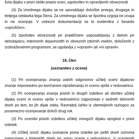
šola dijaku v pisni obliki prepis ocen, ugotovitev in opravljenih obveznosti.
(4) Za izrednega dijaka se ne uporabljajo določbe prvega, drugega in
tretjega odstavka tega člena. Za izrednega dijaka se športna vzgoja ne izvaja
in ne ocenjuje. V ustrezni dokumentaciji se to evidentira z besedo
»oproščen«.
(5) Izpolnitev obveznosti pri praktičnem usposabljanju z delom pri
delodajalcu, interesnih dejavnostih in obveznih izbirnih vsebin, določenih z
izobraževalnim programom, se ugotavlja z »opravil« ali »ni opravil«.
18. člen
(seznanitev z oceno)
(1) Pri ocenjevanju znanja ustnih odgovorov učitelj oceni dijakovo
znanje neposredno po končanem izpraševanju in oceno vpiše v redovalnico.
(2) Pri ocenjevanju znanja pisnih in drugih izdelkov ali storitev učitelj
dijaka oceni in oceno vpiše v redovalnico najpozneje v sedmih delovnih
dneh po tem, ko jih dijak odda. Ravnatelj lahko iz utemeljenih razlogov za
posamezno ocenjevanje določi drug rok.
(3) Po ocenitvi pisnih izdelkov učitelj omogoči dijaku vpogled v pisni
izdelek.
(4) Učitelj izroči dijaku ocenjene pisne izdelke po petih dneh oziroma
najpozneje v tridesetih dneh po vpisu ocene v redovalnico. V ocenjenih