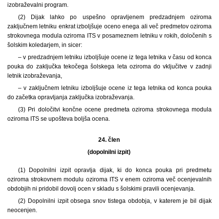
izobraževalni program.
(2) Dijak lahko po uspešno opravljenem predzadnjem oziroma
zaključnem letniku enkrat izboljšuje oceno enega ali več predmetov oziroma
strokovnega modula oziroma ITS v posameznem letniku v rokih, določenih s
šolskim koledarjem, in sicer:
– v predzadnjem letniku izboljšuje ocene iz tega letnika v času od konca
pouka do zaključka tekočega šolskega leta oziroma do vključitve v zadnji
letnik izobraževanja,
– v zaključnem letniku izboljšuje ocene iz tega letnika od konca pouka
do začetka opravljanja zaključka izobraževanja.
(3) Pri določitvi končne ocene predmeta oziroma strokovnega modula
oziroma ITS se upošteva boljša ocena.
24. člen
(dopolnilni izpit)
(1) Dopolnilni izpit opravlja dijak, ki do konca pouka pri predmetu
oziroma strokovnem modulu oziroma ITS v enem oziroma več ocenjevalnih
obdobjih ni pridobil dovolj ocen v skladu s šolskimi pravili ocenjevanja.
(2) Dopolnilni izpit obsega snov tistega obdobja, v katerem je bil dijak
neocenjen.