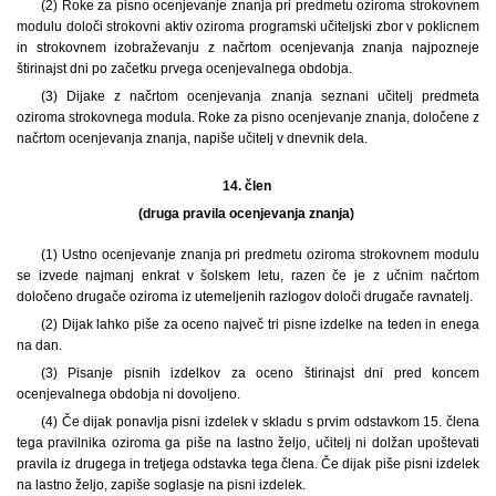
(2) Roke za pisno ocenjevanje znanja pri predmetu oziroma strokovnem
modulu določi strokovni aktiv oziroma programski učiteljski zbor v poklicnem
in strokovnem izobraževanju z načrtom ocenjevanja znanja najpozneje
štirinajst dni po začetku prvega ocenjevalnega obdobja.
(3) Dijake z načrtom ocenjevanja znanja seznani učitelj predmeta
oziroma strokovnega modula. Roke za pisno ocenjevanje znanja, določene z
načrtom ocenjevanja znanja, napiše učitelj v dnevnik dela.
14. člen
(druga pravila ocenjevanja znanja)
(1) Ustno ocenjevanje znanja pri predmetu oziroma strokovnem modulu
se izvede najmanj enkrat v šolskem letu, razen če je z učnim načrtom
določeno drugače oziroma iz utemeljenih razlogov določi drugače ravnatelj.
(2) Dijak lahko piše za oceno največ tri pisne izdelke na teden in enega
na dan.
(3) Pisanje pisnih izdelkov za oceno štirinajst dni pred koncem
ocenjevalnega obdobja ni dovoljeno.
(4) Če dijak ponavlja pisni izdelek v skladu s prvim odstavkom 15. člena
tega pravilnika oziroma ga piše na lastno željo, učitelj ni dolžan upoštevati
pravila iz drugega in tretjega odstavka tega člena. Če dijak piše pisni izdelek
na lastno željo, zapiše soglasje na pisni izdelek.