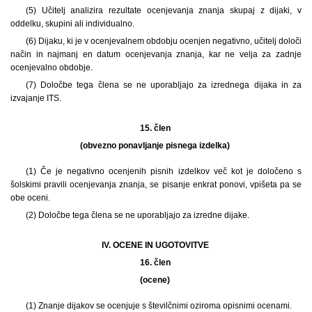
(5) Učitelj analizira rezultate ocenjevanja znanja skupaj z dijaki, v
oddelku, skupini ali individualno.
(6) Dijaku, ki je v ocenjevalnem obdobju ocenjen negativno, učitelj določi
način in najmanj en datum ocenjevanja znanja, kar ne velja za zadnje
ocenjevalno obdobje.
(7) Določbe tega člena se ne uporabljajo za izrednega dijaka in za
izvajanje ITS.
15. člen
(obvezno ponavljanje pisnega izdelka)
(1) Če je negativno ocenjenih pisnih izdelkov več kot je določeno s
šolskimi pravili ocenjevanja znanja, se pisanje enkrat ponovi, vpišeta pa se
obe oceni.
(2) Določbe tega člena se ne uporabljajo za izredne dijake.
IV. OCENE IN UGOTOVITVE
16. člen
(ocene)
(1) Znanje dijakov se ocenjuje s številčnimi oziroma opisnimi ocenami.