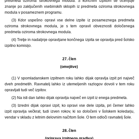
predmeta oziroma strokovnega modula. S končnim izpitom se ocenjuje
znanje po zaključenih vsebinskih sklopih iz predmeta oziroma strokovnega
modula v posameznem programu.
(3) Kdor uspešno opravi vse delne izpite iz posameznega predmeta
oziroma strokovnega modula, je s tem opravil obveznosti določenega
predmeta oziroma strokovnega modula.
(4) Tretje in nadaljnje opravljane končnega izpita se opravlja pred šolsko
izpitno komisijo.
27. člen
(omejitve)
(1) V spomladanskem izpitnem roku lahko dijak opravlja izpit pri največ
dveh predmetih. Ravnatelj lahko iz utemeljenih razlogov dovoli v tem roku
opravljati tudi več izpitov.
(2) Na isti dan lahko dijak opravlja največ en izpit iz enega predmeta.
(3) Izredni dijak opravi izpit, ko opravi vse dele izpita, pri čemer lahko
izpit opravlja večkrat, tudi izven rokov, ki so določeni v šolskem koledarju,
vendar v skladu z letnim delovnim načrtom šole. O tem odloči ravnatelj šole.
28. člen
(priprava izpitnega gradiva)