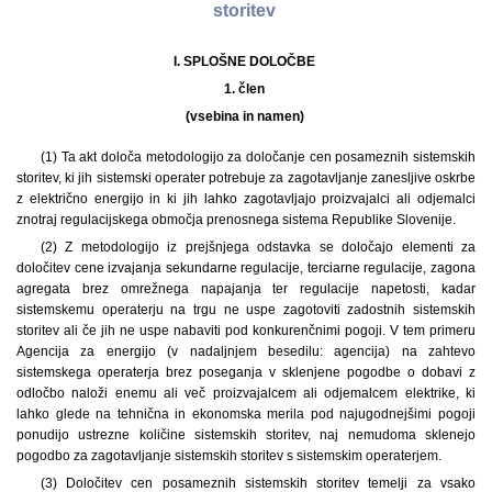
storitev
I. SPLOŠNE DOLOČBE
1. člen
(vsebina in namen)
(1) Ta akt določa metodologijo za določanje cen posameznih sistemskih
storitev, ki jih sistemski operater potrebuje za zagotavljanje zanesljive oskrbe
z električno energijo in ki jih lahko zagotavljajo proizvajalci ali odjemalci
znotraj regulacijskega območja prenosnega sistema Republike Slovenije.
(2) Z metodologijo iz prejšnjega odstavka se določajo elementi za
določitev cene izvajanja sekundarne regulacije, terciarne regulacije, zagona
agregata brez omrežnega napajanja ter regulacije napetosti, kadar
sistemskemu operaterju na trgu ne uspe zagotoviti zadostnih sistemskih
storitev ali če jih ne uspe nabaviti pod konkurenčnimi pogoji. V tem primeru
Agencija za energijo (v nadaljnjem besedilu: agencija) na zahtevo
sistemskega operaterja brez poseganja v sklenjene pogodbe o dobavi z
odločbo naloži enemu ali več proizvajalcem ali odjemalcem elektrike, ki
lahko glede na tehnična in ekonomska merila pod najugodnejšimi pogoji
ponudijo ustrezne količine sistemskih storitev, naj nemudoma sklenejo
pogodbo za zagotavljanje sistemskih storitev s sistemskim operaterjem.
(3) Določitev cen posameznih sistemskih storitev temelji za vsako