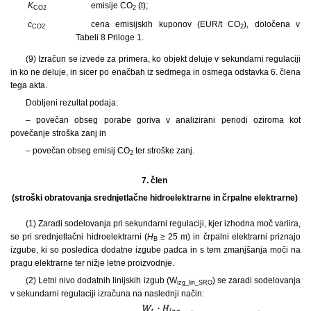
K
emisije CO
(t);
CO2
2
c
cena emisijskih kuponov (EUR/t CO
), določena v
CO2
2
Tabeli 8 Priloge 1.
(9) Izračun se izvede za primera, ko objekt deluje v sekundarni regulaciji
in ko ne deluje, in sicer po enačbah iz sedmega in osmega odstavka 6. člena
tega akta.
Dobljeni rezultat podaja:
– povečan obseg porabe goriva v analizirani periodi oziroma kot
povečanje stroška zanj in
– povečan obseg emisij CO
ter stroške zanj.
2
7. člen
(stroški obratovanja srednjetlačne hidroelektrarne in črpalne elektrarne)
(1) Zaradi sodelovanja pri sekundarni regulaciji, kjer izhodna moč variira,
se pri srednjetlačni hidroelektrarni (
H
≥ 25 m) in črpalni elektrarni priznajo
B
izgube, ki so posledica dodatne izgube padca in s tem zmanjšanja moči na
pragu elektrarne ter nižje letne proizvodnje.
(2) Letni nivo dodatnih linijskih izgub (W
) se zaradi sodelovanja
izg_lin_SRO
v sekundarni regulaciji izračuna na naslednji način: