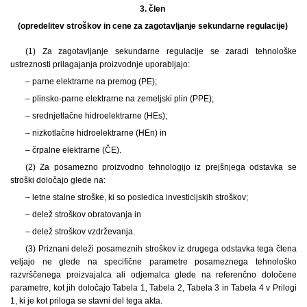
3. člen
(opredelitev stroškov in cene za zagotavljanje sekundarne regulacije)
(1) Za zagotavljanje sekundarne regulacije se zaradi tehnološke
ustreznosti prilagajanja proizvodnje uporabljajo:
– parne elektrarne na premog (PE);
– plinsko-parne elektrarne na zemeljski plin (PPE);
– srednjetlačne hidroelektrarne (HEs);
– nizkotlačne hidroelektrarne (HEn) in
– črpalne elektrarne (ČE).
(2) Za posamezno proizvodno tehnologijo iz prejšnjega odstavka se
stroški določajo glede na:
– letne stalne stroške, ki so posledica investicijskih stroškov;
– delež stroškov obratovanja in
– delež stroškov vzdrževanja.
(3) Priznani deleži posameznih stroškov iz drugega odstavka tega člena
veljajo ne glede na specifične parametre posameznega tehnološko
razvrščenega proizvajalca ali odjemalca glede na referenčno določene
parametre, kot jih določajo Tabela 1, Tabela 2, Tabela 3 in Tabela 4 v Prilogi
1, ki je kot priloga se stavni del tega akta.