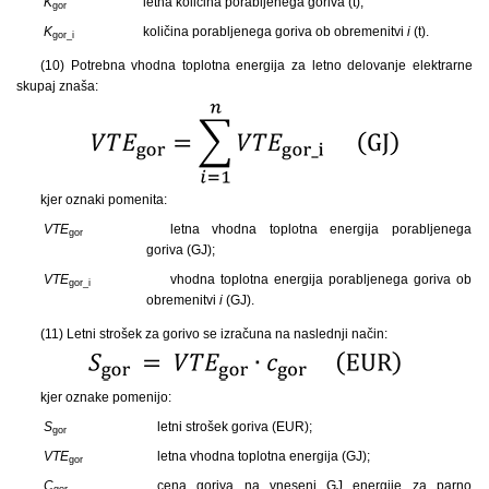
K
letna količina porabljenega goriva (t);
gor
K
količina porabljenega goriva ob obremenitvi
i
(t).
gor_i
(10) Potrebna vhodna toplotna energija za letno delovanje elektrarne
skupaj znaša:
kjer oznaki pomenita:
VTE
letna vhodna toplotna energija porabljenega
gor
goriva (GJ);
VTE
vhodna toplotna energija porabljenega goriva ob
gor_i
obremenitvi
i
(GJ).
(11) Letni strošek za gorivo se izračuna na naslednji način:
kjer oznake pomenijo:
S
letni strošek goriva (EUR);
gor
VTE
letna vhodna toplotna energija (GJ);
gor
C
cena goriva na vneseni GJ energije za parno
gor