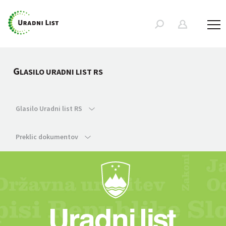
G
LASILO URADNI LIST RS
Glasilo Uradni list RS
Preklic dokumentov