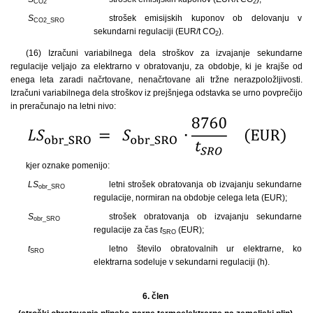
CO2
2
S
strošek emisijskih kuponov ob delovanju v
CO2_SRO
sekundarni regulaciji (EUR/t CO
).
2
(16) Izračuni variabilnega dela stroškov za izvajanje sekundarne
regulacije veljajo za elektrarno v obratovanju, za obdobje, ki je krajše od
enega leta zaradi načrtovane, nenačrtovane ali tržne nerazpoložljivosti.
Izračuni variabilnega dela stroškov iz prejšnjega odstavka se urno povprečijo
in preračunajo na letni nivo:
kjer oznake pomenijo:
LS
letni strošek obratovanja ob izvajanju sekundarne
obr_SRO
regulacije, normiran na obdobje celega leta (EUR);
S
strošek obratovanja ob izvajanju sekundarne
obr_SRO
regulacije za čas
t
(EUR);
SRO
t
letno število obratovalnih ur elektrarne, ko
SRO
elektrarna sodeluje v sekundarni regulaciji (h).
6. člen