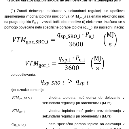
(stroški obratovanja plinsko-parne termoelektrarne na zemeljski plin)
(1) Zaradi delovanja elektrarne v sekundarni regulaciji se upošteva
spremenjena vhodna toplotna moč goriva (VTM
) za enako električno moč
gor_
i
na pragu objekta
P
– v vsaki točki obremenitve (
i
) elektrarne. Izračuna se s
e_i
pomočjo povečane neto specifične porabe toplote (
q
), na naslednji način:
sp_i
in
ob upoštevanju:
kjer oznake pomenijo:
VTM
vhodna toplotna moč goriva ob delovanju v
gor_SRO_i
sekundarni regulaciji pri obremenitvi
i
(MJ/s);
VTM
vhodna toplotna moč goriva brez delovanja v
gor_i
sekundarni regulaciji pri obremenitvi
i
(MJ/s);
q
neto specifična poraba toplote ob delovanju v
sp_SRO_i