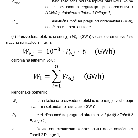
q
neto specifična poraba toplote brez kotla, ko ne
sp_i
deluje sekundarna regulacija, pri obremenitvi
i
(kJ/kWh), določena v Tabeli 3 Priloge 1;
P
električna moč na pragu pri obremenitvi
i
(MW),
e_i
določena v Tabeli 3 Priloge 1.
(4) Proizvedena električna energija
W
(GWh) v času obremenitve
t
se
e_i
i
izračuna na naslednji način:
oziroma na letnem nivoju:
kjer oznake pomenijo:
W
letna količina proizvedene električne energije v obdobju
L
izvajanja sekundarne regulacije (GWh);
P
električna moč na pragu pri obremenitvi
i (MW) v Tabeli 2
e_i
Priloge 1;
n
število obremenitvenih stopnic od
i
=1 do
n
, določeno v
Tabeli 2 Priloge 1;