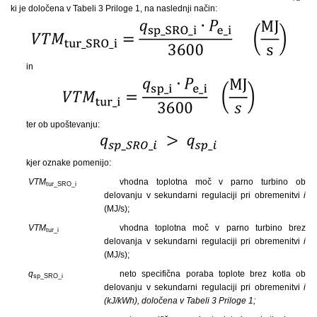
ki je določena v Tabeli 3 Priloge 1, na naslednji način:
in
ter ob upoštevanju:
kjer oznake pomenijo:
VTM
vhodna toplotna moč v parno turbino ob
tur_SRO_i
delovanju v sekundarni regulaciji pri obremenitvi
i
(MJ/s);
VTM
vhodna toplotna moč v parno turbino brez
tur_i
delovanja v sekundarni regulaciji pri obremenitvi
i
(MJ/s);
q
neto specifična poraba toplote brez kotla ob
sp_SRO_i
delovanju v sekundarni regulaciji pri obremenitvi
i
(kJ/kWh), določena v Tabeli 3 Priloge 1;