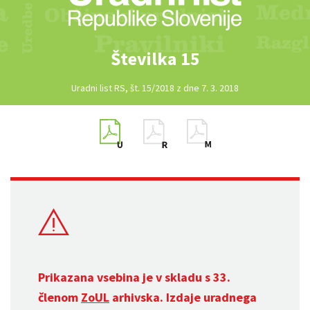
Številka 15
Uradni list RS, št. 15/2018 z dne 7. 3. 2018
Prikazana vsebina je v skladu s 33.
členom
ZoUL
arhivska. Izdaje uradnega