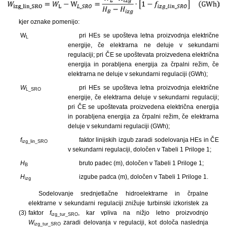
kjer oznake pomenijo:
W
pri HEs se upošteva letna proizvodnja električne
L
energije, če elektrarna ne deluje v sekundarni
regulaciji; pri ČE se upoštevata proizvedena električna
energija in porabljena energija za črpalni režim, če
elektrarna ne deluje v sekundarni regulaciji (GWh);
W
pri HEs se upošteva letna proizvodnja električne
L_SRO
energije, če elektrarna deluje v sekundarni regulaciji;
pri ČE se upoštevata proizvedena električna energija
in porabljena energija za črpalni režim, če elektrarna
deluje v sekundarni regulaciji (GWh);
f
faktor linijskih izgub zaradi sodelovanja HEs in ČE
izg_lin_SRO
v sekundarni regulaciji, določen v Tabeli 1 Priloge 1;
H
bruto padec (m), določen v Tabeli 1 Priloge 1;
B
H
izgube padca (m), določen v Tabeli 1 Priloge 1.
izg
Sodelovanje srednjetlačne hidroelektrarne in črpalne
elektrarne v sekundarni regulaciji znižuje turbinski izkoristek za
(3)
faktor
f
, kar vpliva na nižjo letno proizvodnjo
izg_tur_SRO
W
zaradi delovanja v regulaciji, kot določa naslednja
izg_tur_SRO