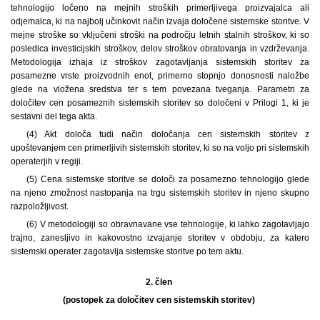
tehnologijo ločeno na mejnih stroških primerljivega proizvajalca ali
odjemalca, ki na najbolj učinkovit način izvaja določene sistemske storitve. V
mejne stroške so vključeni stroški na področju letnih stalnih stroškov, ki so
posledica investicijskih stroškov, delov stroškov obratovanja in vzdrževanja.
Metodologija izhaja iz stroškov zagotavljanja sistemskih storitev za
posamezne vrste proizvodnih enot, primerno stopnjo donosnosti naložbe
glede na vložena sredstva ter s tem povezana tveganja. Parametri za
določitev cen posameznih sistemskih storitev so določeni v Prilogi 1, ki je
sestavni del tega akta.
(4) Akt določa tudi način določanja cen sistemskih storitev z
upoštevanjem cen primerljivih sistemskih storitev, ki so na voljo pri sistemskih
operaterjih v regiji.
(5) Cena sistemske storitve se določi za posamezno tehnologijo glede
na njeno zmožnost nastopanja na trgu sistemskih storitev in njeno skupno
razpoložljivost.
(6) V metodologiji so obravnavane vse tehnologije, ki lahko zagotavljajo
trajno, zanesljivo in kakovostno izvajanje storitev v obdobju, za katero
sistemski operater zagotavlja sistemske storitve po tem aktu.
2. člen
(postopek za določitev cen sistemskih storitev)