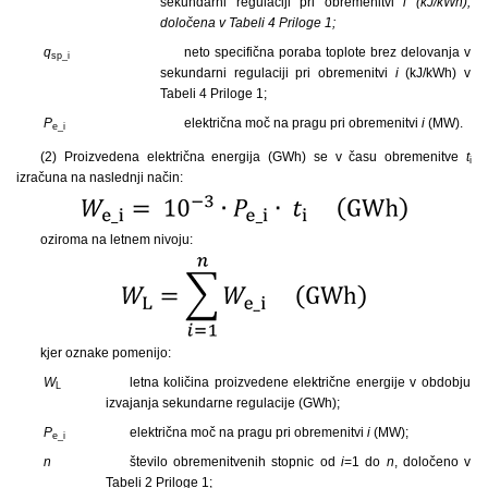
sekundarni regulaciji pri obremenitvi
i (kJ/kWh),
določena v Tabeli 4 Priloge 1;
q
neto specifična poraba toplote brez delovanja v
sp_i
sekundarni regulaciji pri obremenitvi
i
(kJ/kWh) v
Tabeli 4 Priloge 1;
P
električna moč na pragu pri obremenitvi
i
(MW).
e_i
(2) Proizvedena električna energija (GWh) se v času obremenitve
t
i
izračuna na naslednji način:
oziroma na letnem nivoju:
kjer oznake pomenijo:
W
letna količina proizvedene električne energije v obdobju
L
izvajanja sekundarne regulacije (GWh);
P
električna moč na pragu pri obremenitvi
i
(MW);
e_i
n
število obremenitvenih stopnic od
i
=1 do
n
, določeno v
Tabeli 2 Priloge 1;