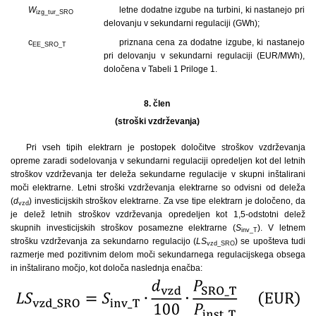
W
letne dodatne izgube na turbini, ki nastanejo pri
izg_tur_SRO
delovanju v sekundarni regulaciji (GWh);
c
priznana cena za dodatne izgube, ki nastanejo
EE_SRO_T
pri delovanju v sekundarni regulaciji (EUR/MWh),
določena v Tabeli 1 Priloge 1.
8. člen
(stroški vzdrževanja)
Pri vseh tipih elektrarn je postopek določitve stroškov vzdrževanja
opreme zaradi sodelovanja v sekundarni regulaciji opredeljen kot del letnih
stroškov vzdrževanja ter deleža sekundarne regulacije v skupni inštalirani
moči elektrarne. Letni stroški vzdrževanja elektrarne so odvisni od deleža
(
d
) investicijskih stroškov elektrarne. Za vse tipe elektrarn je določeno, da
vzd
je delež letnih stroškov vzdrževanja opredeljen kot 1,5-odstotni delež
skupnih investicijskih stroškov posamezne elektrarne (
S
). V letnem
inv_T
strošku vzdrževanja za sekundarno regulacijo (
LS
) se upošteva tudi
vzd_SRO
razmerje med pozitivnim delom moči sekundarnega regulacijskega obsega
in inštalirano močjo, kot določa naslednja enačba: