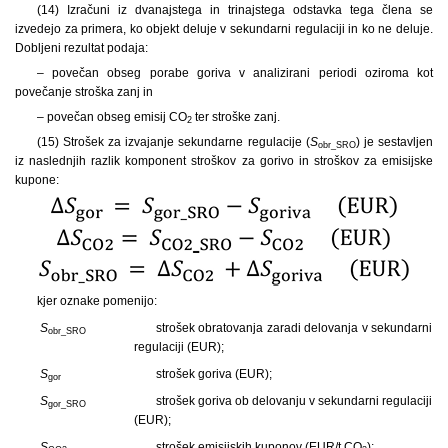
(14) Izračuni iz dvanajstega in trinajstega odstavka tega člena se
izvedejo za primera, ko objekt deluje v sekundarni regulaciji in ko ne deluje.
Dobljeni rezultat podaja:
– povečan obseg porabe goriva v analizirani periodi oziroma kot
povečanje stroška zanj in
– povečan obseg emisij CO
ter stroške zanj.
2
(15) Strošek za izvajanje sekundarne regulacije (
S
) je sestavljen
obr_SRO
iz naslednjih razlik komponent stroškov za gorivo in stroškov za emisijske
kupone:
kjer oznake pomenijo:
S
strošek obratovanja zaradi delovanja v sekundarni
obr_SRO
regulaciji (EUR);
S
strošek goriva (EUR);
gor
S
strošek goriva ob delovanju v sekundarni regulaciji
gor_SRO
(EUR);
S
strošek emisijskih kuponov (EUR/t CO
);