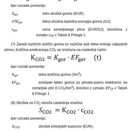
kjer oznake pomenijo:
S
letni strošek goriva (EUR);
gor
VTE
letna vhodna toplotna energija goriva (GJ);
gor
c
cena zemeljskega plina (EUR/GJ), določena z
gor
oznako
c
v Tabeli 8 Priloge 1.
ZP
(7) Zaradi različnih količin goriva so različne tudi letne emisije odpadnih
plinov. Količina emitiranega CO
se izračuna na naslednji način:
2
kjer oznaki pomenita:
3
K
letna količina goriva (Sm
);
gor
EF
emisijski faktor goriva za plinsko-parno elektrarno na
gor
3
zemeljski plin (t CO
/Sm
), določen z oznako
EF
v Tabeli
2
ZP
8 Priloge 1.
(8) Strošek za CO
določa naslednja enačba:
2
kjer oznake pomenijo:
S
strošek emisijskih kuponov (EUR);
CO2