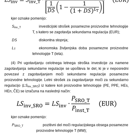
kjer oznake pomenijo:
S
investicijski strošek posamezne proizvodne tehnologije
inv_T
T, s katero se zagotavlja sekundarna regulacija (EUR);
DS
diskontna stopnja;
L
ekonomska življenjska doba posamezne proizvodne
T
tehnologije T (leta).
(4) Pri ugotavljanju celotnega letnega stroška investicije za namene
zagotavljanja sekundarne regulacije se upošteva le del, ki je v neposredni
povezavi z zagotavljanjem moči sekundarne regulacije posamezne
proizvodne tehnologije. Letni strošek za zagotavljanje moči za sekundarno
regulacijo (
LS
) iz katere koli proizvodne tehnologije (PE, PPE, HEs,
inv_SRO
HEn, ČE) se izračuna na naslednji način:
kjer oznake pomenijo:
P
pozitivni del moči regulacijskega obsega posamezne
SRO_T
proizvodne tehnologije T (MW);