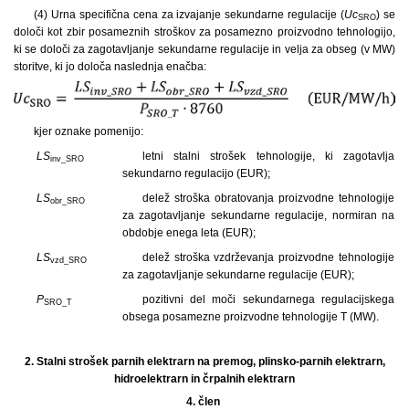
(4) Urna specifična cena za izvajanje sekundarne regulacije (
Uc
) se
SRO
določi kot zbir posameznih stroškov za posamezno proizvodno tehnologijo,
ki se določi za zagotavljanje sekundarne regulacije in velja za obseg (v MW)
storitve, ki jo določa naslednja enačba:
kjer oznake pomenijo:
LS
letni stalni strošek tehnologije, ki zagotavlja
inv_SRO
sekundarno regulacijo (EUR);
LS
delež stroška obratovanja proizvodne tehnologije
obr_SRO
za zagotavljanje sekundarne regulacije, normiran na
obdobje enega leta (EUR);
LS
delež stroška vzdrževanja proizvodne tehnologije
vzd_SRO
za zagotavljanje sekundarne regulacije (EUR);
P
pozitivni del moči sekundarnega regulacijskega
SRO_T
obsega posamezne proizvodne tehnologije T (MW).
2.
Stalni strošek parnih elektrarn na premog, plinsko-parnih elektrarn,
hidroelektrarn in črpalnih elektrarn
4. člen