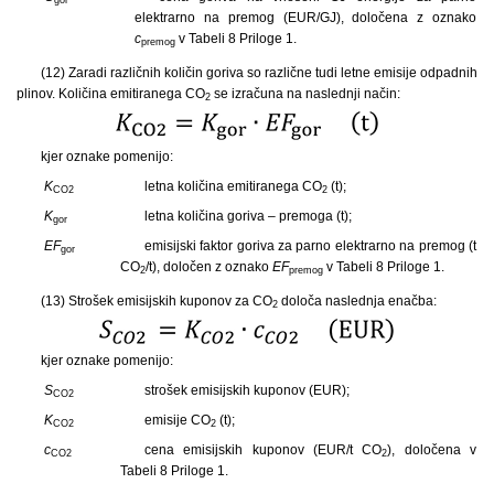
elektrarno na premog (EUR/GJ), določena z oznako
c
v Tabeli 8 Priloge 1.
premog
(12) Zaradi različnih količin goriva so različne tudi letne emisije odpadnih
plinov. Količina emitiranega CO
se izračuna na naslednji način:
2
kjer oznake pomenijo:
K
letna količina emitiranega CO
(t);
CO2
2
K
letna količina goriva – premoga (t);
gor
EF
emisijski faktor goriva za parno elektrarno na premog (t
gor
CO
/t), določen z oznako
EF
v Tabeli 8 Priloge 1.
2
premog
(13) Strošek emisijskih kuponov za CO
določa naslednja enačba:
2
kjer oznake pomenijo:
S
strošek emisijskih kuponov (EUR);
CO2
K
emisije CO
(t);
CO2
2
c
cena emisijskih kuponov (EUR/t CO
), določena v
CO2
2
Tabeli 8 Priloge 1.