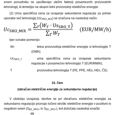
enem ponudniku se upoštevajo utežni faktorji posameznih proizvodnih
tehnologij, ki temeljijo na skupni letni proizvodnji električne energije.
(2) Urna specifična cena za izvajanje sekundarne regulacije za primer
uporabe več tehnologij (
Uc
) se izračuna na naslednji način:
SRO_MIX
kjer oznake pomenijo:
W
letna proizvodnja električne energije iz tehnologije T
T
(GWh);
Uc
urna specifična cena za izvajanje sekundarne
SRO_T
regulacije s posamezno tehnologijo T (EUR/MW/h);
T
proizvodna tehnologija T (PE, PPE, HEs, HEn, ČE).
10. člen
(obračun električne energije za sekundarno regulacijo)
V obdobju izvajanja storitve se pri obračunu električne energije za
sekundarno regulacijo priznajo ločeni stroški električne energije v pozitivni in
negativni smeri (
S
in
S
), kot določata naslednji enačbi:
EE_SRO+
EE_SRO-