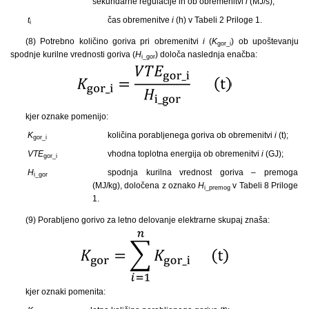
sekundarne regulacije in ob obremenitvi
i
(MJ/s);
t
čas obremenitve
i
(h) v Tabeli 2 Priloge 1.
i
(8) Potrebno količino goriva pri obremenitvi
i
(
K
) ob upoštevanju
gor_i
spodnje kurilne vrednosti goriva (
H
) določa naslednja enačba:
i_gor
kjer oznake pomenijo:
K
količina porabljenega goriva ob obremenitvi
i
(t);
gor_i
VTE
vhodna toplotna energija ob obremenitvi
i
(GJ);
gor_i
H
spodnja kurilna vrednost goriva – premoga
i_gor
(MJ/kg), določena z oznako
H
v Tabeli 8 Priloge
i_premog
1.
(9) Porabljeno gorivo za letno delovanje elektrarne skupaj znaša:
kjer oznaki pomenita: