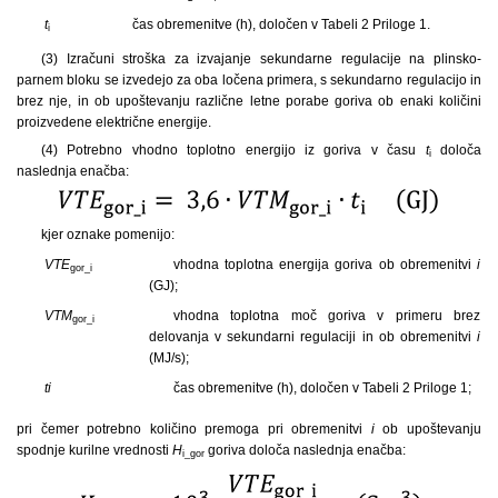
t
čas obremenitve (h), določen v Tabeli 2 Priloge 1.
i
(3) Izračuni stroška za izvajanje sekundarne regulacije na plinsko-
parnem bloku se izvedejo za oba ločena primera, s sekundarno regulacijo in
brez nje, in ob upoštevanju različne letne porabe goriva ob enaki količini
proizvedene električne energije.
(4) Potrebno vhodno toplotno energijo iz goriva v času
t
določa
i
naslednja enačba:
kjer oznake pomenijo:
VTE
vhodna toplotna energija goriva ob obremenitvi
i
gor_i
(GJ);
VTM
vhodna toplotna moč goriva v primeru brez
gor_i
delovanja v sekundarni regulaciji in ob obremenitvi
i
(MJ/s);
ti
čas obremenitve (h), določen v Tabeli 2 Priloge 1;
pri čemer potrebno količino premoga pri obremenitvi
i
ob upoštevanju
spodnje kurilne vrednosti
H
goriva določa naslednja enačba:
i_gor