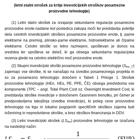
(letni stalni strošek za kritje investicijskih stroškov posamezne
proizvodne tehnologije)
(1) Letni stalni strošek za izvajanje sekundarne regulacije posamezne
proizvodne enote nastane kot posledica zakupa moči ter predstavlja pokritje
dela celotnih investicijskih stroškov posamezne proizvodne enote, tj. parne
elektrarne na premog, plinsko-parne elektrarne, hidroelektrarne ali črpalne
elektrarne. Celotni stroški so letno razmejeni, upoštevan je donos na
sredstva ter upošteva se delež, ki ga obsega sekundarna regulacijska
rezerva glede na celotno električno moč proizvodne enote.
(2) Skupni investicijski stroški posamezne proizvodne tehnologije (
S
)
inv_T
zajemajo vse stroške, ki se nanašajo na izvedbo posameznega projekta in
so za posamezno tehnologijo določeni v Tabeli 1 Priloge 1. Strošek
proizvodne tehnologije (HEn, HEs, PE, PPE, ČE) obsega predvidoma vse
komponente (TPC – angl. Total Plant Cost oz. Overnight Investment Cost, ki
predstavlja stroške investicije v določenem časovnem trenutku, pri čemer je
predpostavljena takojšnja izvedba investicije), ki poleg cene proizvodne
tehnologije na trgu in lokalno pogojenih specifičnih stroškov zajema tudi
inženiring in nepredvidene stroške, a brez stroškov financiranja in DDV.
(3) Letni investicijski strošek (
LS
) proizvodne tehnologije se izračuna
inv
na naslednji način: