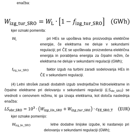
enačba:
kjer oznaki pomenita:
W
pri HEs se upošteva letna proizvodnja električne
L
energije, če elektrarna ne deluje v sekundarni
regulaciji; pri ČE se upoštevata proizvedena električna
energija in porabljena energija za črpalni režim, če
elektrarna ne deluje v sekundarni regulaciji (GWh);
f
faktor izgub na turbini zaradi sodelovanja HEs in
izg_tur_SRO
ČE v sekundarni regulaciji.
(4) Letni strošek zaradi dodatnih izgub srednjetlačne hidroelektrarne in
črpalne elektrarne pri delovanju v sekundarni regulaciji (
LS
) se
obr_SRO
vrednoti v cenovnem režimu, ki ga izvaja elektrarna, kot določa naslednja
enačba:
kjer oznake pomenijo:
W
letne dodatne linijske izgube, ki nastanejo pri
izg_lin_SRO
delovanju v sekundarni regulaciji (GWh);