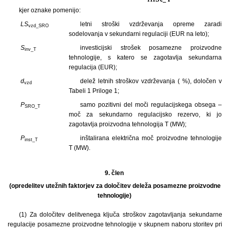
kjer oznake pomenijo:
LS
letni stroški vzdrževanja opreme zaradi
vzd_SRO
sodelovanja v sekundarni regulaciji (EUR na leto);
S
investicijski strošek posamezne proizvodne
inv_T
tehnologije, s katero se zagotavlja sekundarna
regulacija (EUR);
d
delež letnih stroškov vzdrževanja ( %), določen v
vzd
Tabeli 1 Priloge 1;
P
samo pozitivni del moči regulacijskega obsega –
SRO_T
moč za sekundarno regulacijsko rezervo, ki jo
zagotavlja proizvodna tehnologija T (MW);
P
inštalirana električna moč proizvodne tehnologije
inst_T
T (MW).
9. člen
(opredelitev utežnih faktorjev za določitev deleža posamezne proizvodne
tehnologije)
(1) Za določitev delitvenega ključa stroškov zagotavljanja sekundarne
regulacije posamezne proizvodne tehnologije v skupnem naboru storitev pri