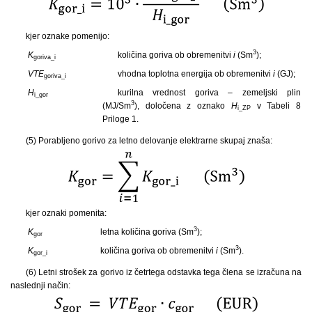
kjer oznake pomenijo:
3
K
količina goriva ob obremenitvi
i
(Sm
);
goriva_i
VTE
vhodna toplotna energija ob obremenitvi
i
(GJ);
goriva_i
H
kurilna vrednost goriva – zemeljski plin
i_gor
3
(MJ/Sm
), določena z oznako
H
v Tabeli 8
i_ZP
Priloge 1.
(5) Porabljeno gorivo za letno delovanje elektrarne skupaj znaša:
kjer oznaki pomenita:
3
K
letna količina goriva (Sm
);
gor
3
K
količina goriva ob obremenitvi
i
(Sm
).
gor_i
(6) Letni strošek za gorivo iz četrtega odstavka tega člena se izračuna na
naslednji način: