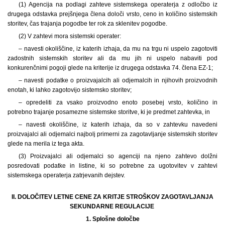
(1) Agencija na podlagi zahteve sistemskega operaterja z odločbo iz
drugega odstavka prejšnjega člena določi vrsto, ceno in količino sistemskih
storitev, čas trajanja pogodbe ter rok za sklenitev pogodbe.
(2) V zahtevi mora sistemski operater:
– navesti okoliščine, iz katerih izhaja, da mu na trgu ni uspelo zagotoviti
zadostnih sistemskih storitev ali da mu jih ni uspelo nabaviti pod
konkurenčnimi pogoji glede na kriterije iz drugega odstavka 74. člena EZ-1;
– navesti podatke o proizvajalcih ali odjemalcih in njihovih proizvodnih
enotah, ki lahko zagotovijo sistemsko storitev;
– opredeliti za vsako proizvodno enoto posebej vrsto, količino in
potrebno trajanje posamezne sistemske storitve, ki je predmet zahtevka, in
– navesti okoliščine, iz katerih izhaja, da so v zahtevku navedeni
proizvajalci ali odjemalci najbolj primerni za zagotavljanje sistemskih storitev
glede na merila iz tega akta.
(3) Proizvajalci ali odjemalci so agenciji na njeno zahtevo dolžni
posredovati podatke in listine, ki so potrebne za ugotovitev v zahtevi
sistemskega operaterja zatrjevanih dejstev.
II. DOLOČITEV LETNE CENE ZA KRITJE STROŠKOV ZAGOTAVLJANJA
SEKUNDARNE REGULACIJE
1.
Splošne določbe