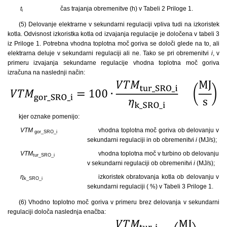
t
čas trajanja obremenitve (h) v Tabeli 2 Priloge 1.
i
(5) Delovanje elektrarne v sekundarni regulaciji vpliva tudi na izkoristek
kotla. Odvisnost izkoristka kotla od izvajanja regulacije je določena v tabeli 3
iz Priloge 1. Potrebna vhodna toplotna moč goriva se določi glede na to, ali
elektrarna deluje v sekundarni regulaciji ali ne. Tako se pri obremenitvi
i
, v
primeru izvajanja sekundarne regulacije vhodna toplotna moč goriva
izračuna na naslednji način:
kjer oznake pomenijo:
VTM
vhodna toplotna moč goriva ob delovanju v
gor_SRO_i
sekundarni regulaciji in ob obremenitvi
i
(MJ/s);
VTM
vhodna toplotna moč v turbino ob delovanju
tur_SRO_i
v sekundarni regulaciji ob obremenitvi
i
(MJ/s);
ɳ
izkoristek obratovanja kotla ob delovanju v
k_SRO_i
sekundarni regulaciji ( %) v Tabeli 3 Priloge 1.
(6) Vhodno toplotno moč goriva v primeru brez delovanja v sekundarni
regulaciji določa naslednja enačba: