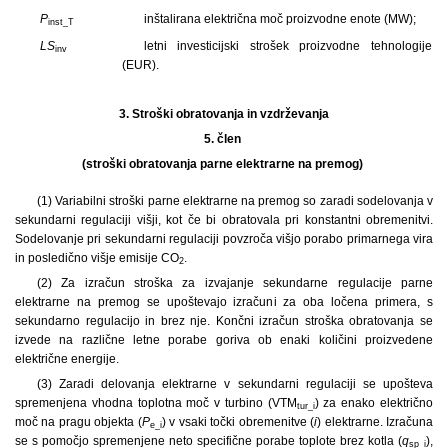
P
inštalirana električna moč proizvodne enote (MW);
inst_T
LS
letni investicijski strošek proizvodne tehnologije
inv
(EUR).
3.
Stroški obratovanja in vzdrževanja
5. člen
(stroški obratovanja parne elektrarne na premog)
(1) Variabilni stroški parne elektrarne na premog so zaradi sodelovanja v
sekundarni regulaciji višji, kot če bi obratovala pri konstantni obremenitvi.
Sodelovanje pri sekundarni regulaciji povzroča višjo porabo primarnega vira
in posledično višje emisije CO
.
2
(2) Za izračun stroška za izvajanje sekundarne regulacije parne
elektrarne na premog se upoštevajo izračuni za oba ločena primera, s
sekundarno regulacijo in brez nje. Končni izračun stroška obratovanja se
izvede na različne letne porabe goriva ob enaki količini proizvedene
električne energije.
(3) Zaradi delovanja elektrarne v sekundarni regulaciji se upošteva
spremenjena vhodna toplotna moč v turbino (VTM
) za enako električno
tur_i
moč na pragu objekta (
P
) v vsaki točki obremenitve (
i
) elektrarne. Izračuna
e_i
se s pomočjo spremenjene neto specifične porabe toplote brez kotla (
q
),
sp_i