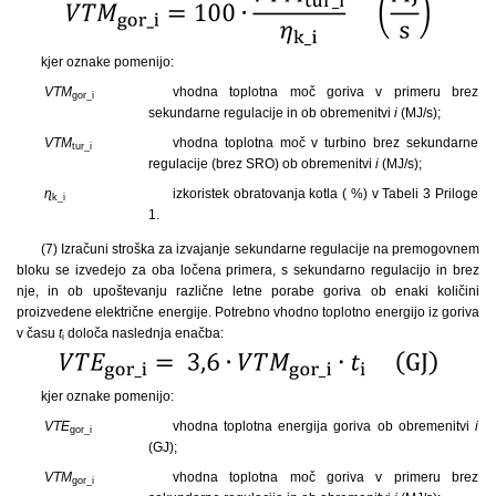
kjer oznake pomenijo:
VTM
vhodna toplotna moč goriva v primeru brez
gor_i
sekundarne regulacije in ob obremenitvi
i
(MJ/s);
VTM
vhodna toplotna moč v turbino brez sekundarne
tur_i
regulacije (brez SRO) ob obremenitvi
i
(MJ/s);
ɳ
izkoristek obratovanja kotla ( %) v Tabeli 3 Priloge
k_i
1.
(7) Izračuni stroška za izvajanje sekundarne regulacije na premogovnem
bloku se izvedejo za oba ločena primera, s sekundarno regulacijo in brez
nje, in ob upoštevanju različne letne porabe goriva ob enaki količini
proizvedene električne energije. Potrebno vhodno toplotno energijo iz goriva
v času
t
določa naslednja enačba:
i
kjer oznake pomenijo:
VTE
vhodna toplotna energija goriva ob obremenitvi
i
gor_i
(GJ);
VTM
vhodna toplotna moč goriva v primeru brez
gor_i