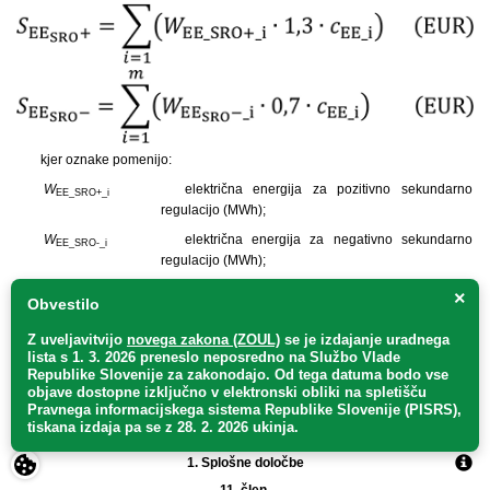
kjer oznake pomenijo:
W
električna energija za pozitivno sekundarno
EE_SRO+_i
regulacijo (MWh);
W
električna energija za negativno sekundarno
EE_SRO-_i
regulacijo (MWh);
c
cena električne energije (EUR/MWh), določena
EE_i
×
Obvestilo
v Tabeli 1 Priloge 1;
Z uveljavitvijo
novega zakona (ZOUL)
se je
izdajanje uradnega
m
število ur izvajanja sekundarne regulacije v
lista s 1. 3. 2026 preneslo
neposredno
na Službo Vlade
obdobju zakupa.
Republike Slovenije za zakonodajo
. Od tega datuma bodo vse
objave dostopne izključno v elektronski obliki na spletišču
Pravnega informacijskega sistema Republike Slovenije (PISRS),
III. DOLOČITEV LETNE CENE ZA KRITJE STROŠKOV ZAGOTAVLJANJA
tiskana izdaja pa se z 28. 2. 2026 ukinja.
TERCIARNE REGULACIJE
1.
Splošne določbe
11. člen