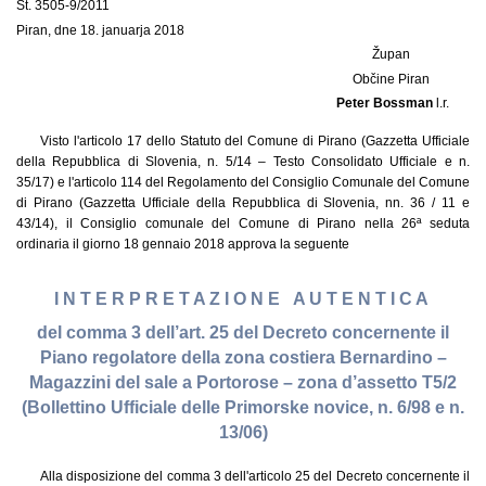
Št. 3505-9/2011
Piran, dne 18. januarja 2018
Župan
Občine Piran
Peter Bossman
l.r.
Visto l'articolo 17 dello Statuto del Comune di Pirano (Gazzetta Ufficiale
della Repubblica di Slovenia, n. 5/14 – Testo Consolidato Ufficiale e n.
35/17) e l'articolo 114 del Regolamento del Consiglio Comunale del Comune
di Pirano (Gazzetta Ufficiale della Repubblica di Slovenia, nn. 36 / 11 e
43/14), il Consiglio comunale del Comune di Pirano nella 26ª seduta
ordinaria il giorno 18 gennaio 2018 approva la seguente
I N T E R P R E T A Z I O N E A U T E N T I C A
del comma 3 dell’art. 25 del Decreto concernente il
Piano regolatore della zona costiera Bernardino –
Magazzini del sale a Portorose – zona d’assetto T5/2
(Bollettino Ufficiale delle Primorske novice, n. 6/98 e n.
13/06)
Alla disposizione del comma 3 dell'articolo 25 del Decreto concernente il