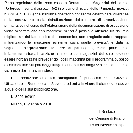
Piano regolatore della zona costiera Bernardino – Magazzini del sale a
Portorose – zona d’assetto T5/2 (Bollettino Ufficiale delle Primorske novice,
n. 6/98 e n. 13/06) che stabilisce che “sono consentite determinate tolleranze
nella costruzione ossia ristrutturazione delle opere di urbanizzazione
primaria, se nel corso dell’elaborazione della documentazione di esecuzione
viene accertato che con modifiche minori è possibile ottenere un risultato
migliore sia dal lato tecnico che economico, non pregiudicando e neppure
influenzando la situazione esistente ossia quella prevista”, è data la
seguente interpretazione: le aree di parcheggio, come parte delle
infrastrutture stradali, anziché all’interno dei magazzini del sale possono
essere riorganizzate prevedendo i posti macchina per il programma pubblico
e commerciale sui parcheggi lungo i fabbricati dei magazzini del sale e nelle
vicinanze dei magazzini stessi.
L'interpretazione autentica obbligatoria è pubblicata nella Gazzetta
Ufficiale della Repubblica di Slovenia ed entra in vigore il giorno successivo
a quello della sua pubblicazione.
N. 3505-9/2011
Pirano, 18 gennaio 2018
Il Sindaco
del Comune di Pirano
Peter Bossman
m.p.