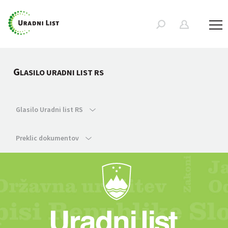
G
LASILO URADNI LIST RS
Glasilo Uradni list RS
Preklic dokumentov