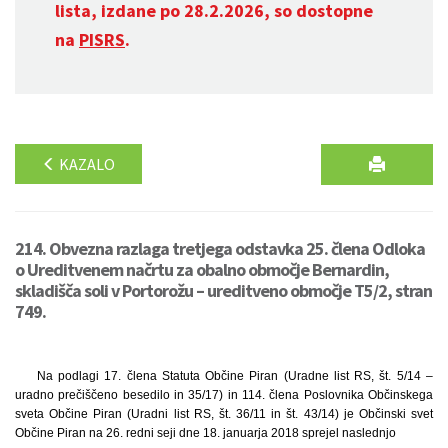
lista, izdane po 28.2.2026, so dostopne
na
PISRS
.
KAZALO
214. Obvezna razlaga tretjega odstavka 25. člena Odloka
o Ureditvenem načrtu za obalno območje Bernardin,
skladišča soli v Portorožu – ureditveno območje T5/2, stran
749.
Na podlagi 17. člena Statuta Občine Piran (Uradne list RS, št. 5/14 –
uradno prečiščeno besedilo in 35/17) in 114. člena Poslovnika Občinskega
sveta Občine Piran (Uradni list RS, št. 36/11 in št. 43/14) je Občinski svet
Občine Piran na 26. redni seji dne 18. januarja 2018 sprejel naslednjo