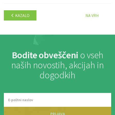
KAZALO
NA VRH
Bodite obveščeni
o vseh
naših novostih, akcijah in
dogodkih
PRIJAVA