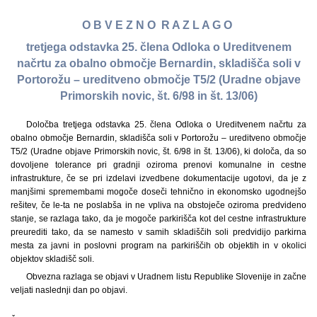
O B V E Z N O R A Z L A G O
tretjega odstavka 25. člena Odloka o Ureditvenem
načrtu za obalno območje Bernardin, skladišča soli v
Portorožu – ureditveno območje T5/2 (Uradne objave
Primorskih novic, št. 6/98 in št. 13/06)
Določba tretjega odstavka 25. člena Odloka o Ureditvenem načrtu za
obalno območje Bernardin, skladišča soli v Portorožu – ureditveno območje
T5/2 (Uradne objave Primorskih novic, št. 6/98 in št. 13/06), ki določa, da so
dovoljene tolerance pri gradnji oziroma prenovi komunalne in cestne
infrastrukture, če se pri izdelavi izvedbene dokumentacije ugotovi, da je z
manjšimi spremembami mogoče doseči tehnično in ekonomsko ugodnejšo
rešitev, če le-ta ne poslabša in ne vpliva na obstoječe oziroma predvideno
stanje, se razlaga tako, da je mogoče parkirišča kot del cestne infrastrukture
preurediti tako, da se namesto v samih skladiščih soli predvidijo parkirna
mesta za javni in poslovni program na parkiriščih ob objektih in v okolici
objektov skladišč soli.
Obvezna razlaga se objavi v Uradnem listu Republike Slovenije in začne
veljati naslednji dan po objavi.