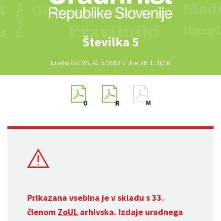
Številka 5
Uradni list RS, št. 5/2018 z dne 26. 1. 2018
Prikazana vsebina je v skladu s 33.
členom
ZoUL
arhivska. Izdaje uradnega