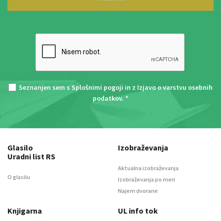
Seznanjen sem s
Splošnimi pogoji
in z
Izjavo o varstvu osebnih
podatkov
. *
Glasilo
Izobraževanja
Uradni list RS
Aktualna izobraževanja
O glasilu
Izobraževanja po meri
Najem dvorane
Knjigarna
UL info tok