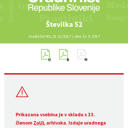
Številka 52
Uradni list RS, št. 52/2017 z dne 22. 9. 2017
Prikazana vsebina je v skladu s 33.
členom
ZoUL
arhivska. Izdaje uradnega