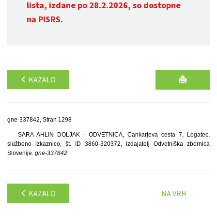
lista, izdane po 28.2.2026, so dostopne
na
PISRS
.
KAZALO
gne-337842, Stran 1298
SARA AHLIN DOLJAK - ODVETNICA, Cankarjeva cesta 7, Logatec,
službeno izkaznico, št. ID 3860-320372, izdajatelj Odvetniška zbornica
Slovenije.
gne-337842
KAZALO
NA VRH