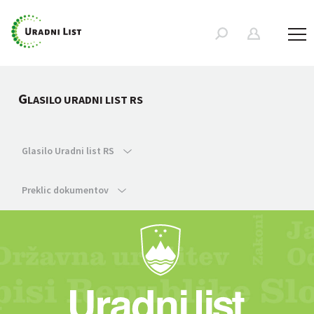
G
LASILO URADNI LIST RS
Glasilo Uradni list RS
Preklic dokumentov