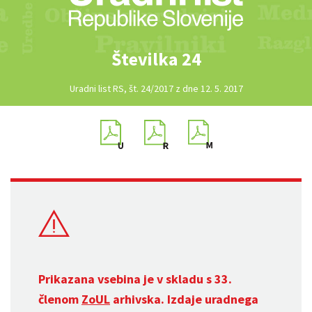
Številka 24
Uradni list RS, št. 24/2017 z dne 12. 5. 2017
Prikazana vsebina je v skladu s 33.
členom
ZoUL
arhivska. Izdaje uradnega