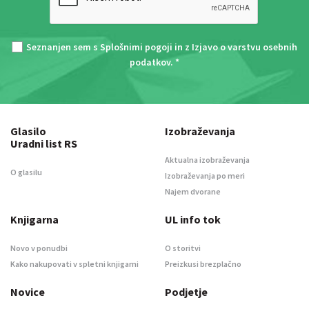
Seznanjen sem s
Splošnimi pogoji
in z
Izjavo o varstvu osebnih
podatkov
. *
Glasilo
Izobraževanja
Uradni list RS
Aktualna izobraževanja
O glasilu
Izobraževanja po meri
Najem dvorane
Knjigarna
UL info tok
Novo v ponudbi
O storitvi
Kako nakupovati v spletni knjigarni
Preizkusi brezplačno
Novice
Podjetje