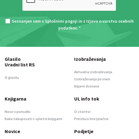
Seznanjen sem s
Splošnimi pogoji
in z
Izjavo o varstvu osebnih
podatkov
. *
Glasilo
Izobraževanja
Uradni list RS
Aktualna izobraževanja
O glasilu
Izobraževanja po meri
Najem dvorane
Knjigarna
UL info tok
Novo v ponudbi
O storitvi
Kako nakupovati v spletni knjigarni
Preizkusi brezplačno
Novice
Podjetje