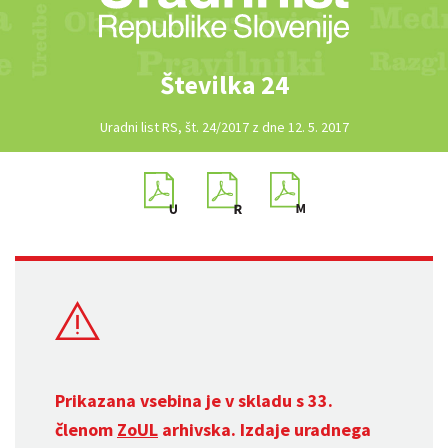
Številka 24
Uradni list RS, št. 24/2017 z dne 12. 5. 2017
Prikazana vsebina je v skladu s 33.
členom
ZoUL
arhivska. Izdaje uradnega