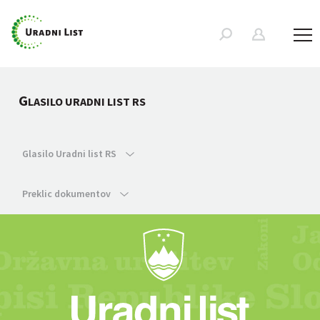
G
LASILO URADNI LIST RS
Glasilo Uradni list RS
Preklic dokumentov