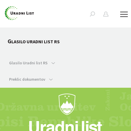
G
LASILO URADNI LIST RS
Glasilo Uradni list RS
Preklic dokumentov