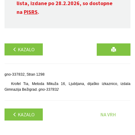
lista, izdane po 28.2.2026, so dostopne
na
PISRS
.
KAZALO
gno-337832, Stran 1298
Krofel Tia, Metoda Mikuža 16, Ljubljana, dijaško izkaznico, izdala
Gimnazija Bežigrad.
gno-337832
KAZALO
NA VRH