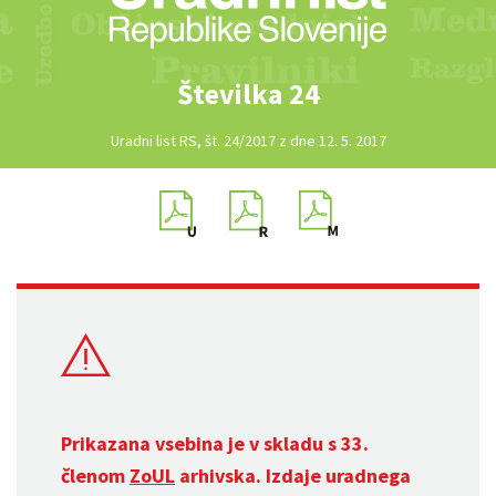
Številka 24
Uradni list RS, št. 24/2017 z dne 12. 5. 2017
Prikazana vsebina je v skladu s 33.
členom
ZoUL
arhivska. Izdaje uradnega