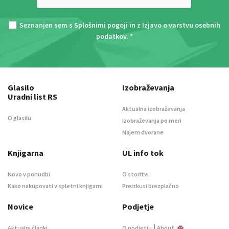
Seznanjen sem s
Splošnimi pogoji
in z
Izjavo o varstvu osebnih
podatkov
. *
Glasilo
Izobraževanja
Uradni list RS
Aktualna izobraževanja
O glasilu
Izobraževanja po meri
Najem dvorane
Knjigarna
UL info tok
Novo v ponudbi
O storitvi
Kako nakupovati v spletni knjigarni
Preizkusi brezplačno
Novice
Podjetje
|
Aktualni članki
O podjetju
About