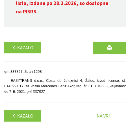
lista, izdane po 28.2.2026, so dostopne
na
PISRS
.
KAZALO
gnt-337827, Stran 1298
EASYTRANS d.o.o., Cesta ob železnici 4, Žalec, izvod licence, št.
014399/017, za vozilo Mercedes Benz Axor, reg. št. CE UM-583, veljavnost
do 7. 9. 2021.
gnt-337827
KAZALO
NA VRH