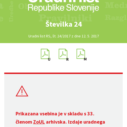
Številka 24
Uradni list RS, št. 24/2017 z dne 12. 5. 2017
Prikazana vsebina je v skladu s 33.
členom
ZoUL
arhivska. Izdaje uradnega