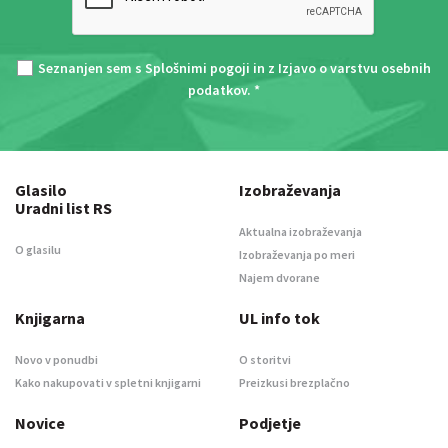
Seznanjen sem s
Splošnimi pogoji
in z
Izjavo o varstvu osebnih
podatkov
. *
Glasilo
Izobraževanja
Uradni list RS
Aktualna izobraževanja
O glasilu
Izobraževanja po meri
Najem dvorane
Knjigarna
UL info tok
Novo v ponudbi
O storitvi
Kako nakupovati v spletni knjigarni
Preizkusi brezplačno
Novice
Podjetje