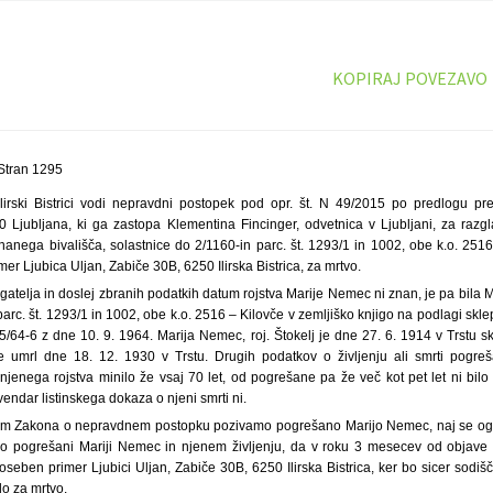
KOPIRAJ POVEZAVO
Stran 1295
lirski Bistrici vodi nepravdni postopek pod opr. št. N 49/2015 po predlogu pre
0 Ljubljana, ki ga zastopa Klementina Fincinger, odvetnica v Ljubljani, za razg
nanega bivališča, solastnice do 2/1160-in parc. št. 1293/1 in 1002, obe k.o. 2516
er Ljubica Uljan, Zabiče 30B, 6250 Ilirska Bistrica, za mrtvo.
atelja in doslej zbranih podatkih datum rojstva Marije Nemec ni znan, je pa bila 
parc. št. 1293/1 in 1002, obe k.o. 2516 – Kilovče v zemljiško knjigo na podlagi sk
 N 85/64-6 z dne 10. 9. 1964. Marija Nemec, roj. Štokelj je dne 27. 6. 1914 v Trstu
umrl dne 18. 12. 1930 v Trstu. Drugih podatkov o življenju ali smrti pogre
jenega rojstva minilo že vsaj 70 let, od pogrešane pa že več kot pet let ni bilo
 vendar listinskega dokaza o njeni smrti ni.
nom Zakona o nepravdnem postopku pozivamo pogrešano Marijo Nemec, naj se ogl
li o pogrešani Mariji Nemec in njenem življenju, da v roku 3 mesecev od objave t
poseben primer Ljubici Uljan, Zabiče 30B, 6250 Ilirska Bistrica, ker bo sicer sod
o za mrtvo.