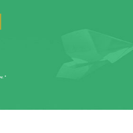
ov
. *