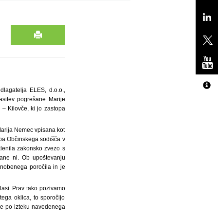
dlagatelja ELES, d.o.o.,
lasitev pogrešane Marije
 – Kilovče, ki jo zastopa
Marija Nemec vpisana kot
lepa Občinskega sodišča v
 sklenila zakonsko zvezo s
šane ni. Ob upoštevanju
 nobenega poročila in je
asi. Prav tako pozivamo
ega oklica, to sporočijo
išče po izteku navedenega