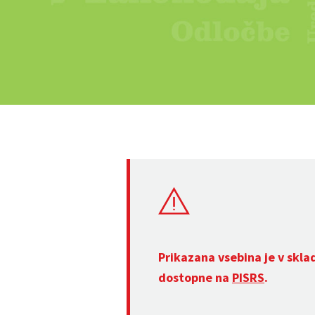
Prikazana vsebina je v skla
dostopne na
PISRS
.