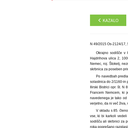
KAZALO
N 49/2015 Os-2124/17, 
Okrajno sodišče v I
Hajdrihova ulica 2, 100
Nemec, roj. Štokelj, nez
skrbnica za poseben prim
Po navedbah predlag
solastnica do 2/1160-in 
Ilirski Bistrici opr. št.
Francem Nemcem, ki je 
navedenega je tako od n
verjetno, da ni več živa,
V skladu s 85. čle
vse, ki bi karkoli vede
sodišču ali skrbnici za 
roka pogrešano razglasil