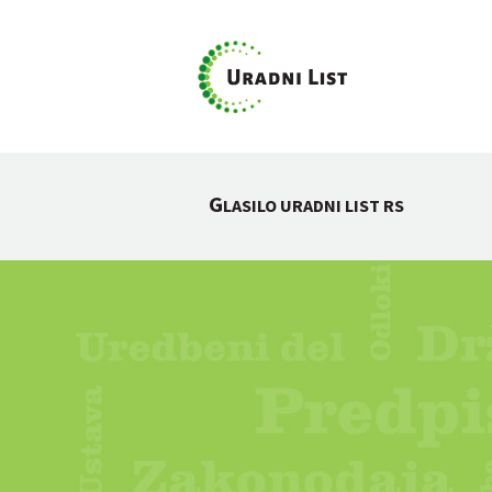
G
LASILO URADNI LIST RS