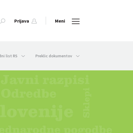
Prijava
Meni
dni list RS
Preklic dokumentov