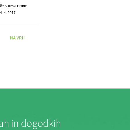
e v Ilirski Bistrici
4. 4. 2017
NA VRH
jah in dogodkih