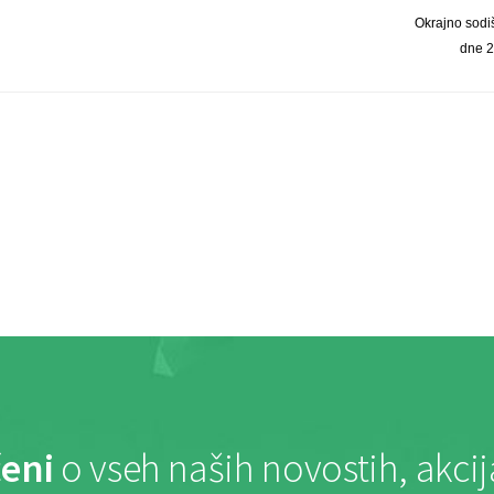
Okrajno sodišč
dne 2
eni
o vseh naših novostih, akci