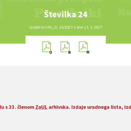
Številka 24
Uradni list RS, št. 24/2017 z dne 12. 5. 2017
du s 33. členom
ZoUL
arhivska. Izdaje uradnega lista, iz