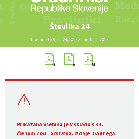
Številka 24
Uradni list RS, št. 24/2017 z dne 12. 5. 2017
Prikazana vsebina je v skladu s 33.
členom
ZoUL
arhivska. Izdaje uradnega