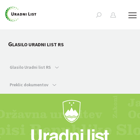
G
LASILO URADNI LIST RS
Glasilo Uradni list RS
Preklic dokumentov