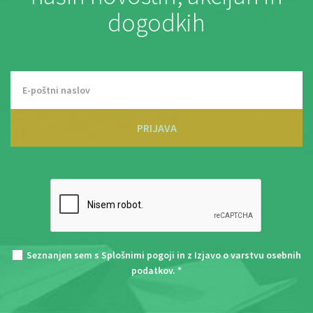
dogodkih
PRIJAVA
Seznanjen sem s
Splošnimi pogoji
in z
Izjavo o varstvu osebnih
podatkov
. *