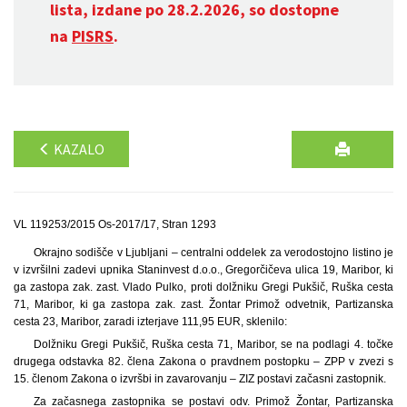
lista, izdane po 28.2.2026, so dostopne
na
PISRS
.
KAZALO
VL 119253/2015 Os-2017/17, Stran 1293
Okrajno sodišče v Ljubljani – centralni oddelek za verodostojno listino je
v izvršilni zadevi upnika Staninvest d.o.o., Gregorčičeva ulica 19, Maribor, ki
ga zastopa zak. zast. Vlado Pulko, proti dolžniku Gregi Pukšič, Ruška cesta
71, Maribor, ki ga zastopa zak. zast. Žontar Primož odvetnik, Partizanska
cesta 23, Maribor, zaradi izterjave 111,95 EUR, sklenilo:
Dolžniku Gregi Pukšič, Ruška cesta 71, Maribor, se na podlagi 4. točke
drugega odstavka 82. člena Zakona o pravdnem postopku – ZPP v zvezi s
15. členom Zakona o izvršbi in zavarovanju – ZIZ postavi začasni zastopnik.
Za začasnega zastopnika se postavi odv. Primož Žontar, Partizanska