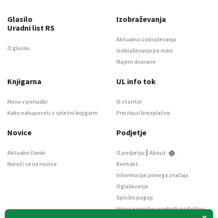
Glasilo
Izobraževanja
Uradni list RS
Aktualna izobraževanja
O glasilu
Izobraževanja po meri
Najem dvorane
Knjigarna
UL info tok
Novo v ponudbi
O storitvi
Kako nakupovati v spletni knjigarni
Preizkusi brezplačno
Novice
Podjetje
|
Aktualni članki
O podjetju
About
Naroči se na novice
Kontakt
Informacije javnega značaja
Oglaševanje
Splošni pogoji
Izjava o varstvu osebnih podatkov