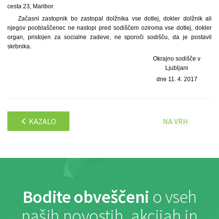
cesta 23, Maribor.
Začasni zastopnik bo zastopal dolžnika vse dotlej, dokler dolžnik ali
njegov pooblaščenec ne nastopi pred sodiščem oziroma vse dotlej, dokler
organ, pristojen za socialne zadeve, ne sporoči sodišču, da je postavil
skrbnika.
Okrajno sodišče v
Ljubljani
dne 11. 4. 2017
KAZALO
NA VRH
Bodite obveščeni
o vseh
naših novostih, akcijah in