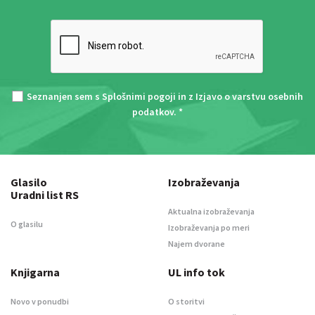
Seznanjen sem s
Splošnimi pogoji
in z
Izjavo o varstvu osebnih
podatkov
. *
Glasilo
Izobraževanja
Uradni list RS
Aktualna izobraževanja
O glasilu
Izobraževanja po meri
Najem dvorane
Knjigarna
UL info tok
Novo v ponudbi
O storitvi