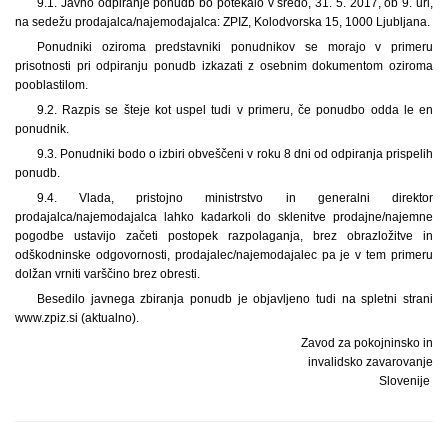
9.1. Javno odpiranje ponudb bo potekalo v sredo, 31. 5. 2017, ob 9. uri,
na sedežu prodajalca/najemodajalca: ZPIZ, Kolodvorska 15, 1000 Ljubljana.
Ponudniki oziroma predstavniki ponudnikov se morajo v primeru
prisotnosti pri odpiranju ponudb izkazati z osebnim dokumentom oziroma
pooblastilom.
9.2. Razpis se šteje kot uspel tudi v primeru, če ponudbo odda le en
ponudnik.
9.3. Ponudniki bodo o izbiri obveščeni v roku 8 dni od odpiranja prispelih
ponudb.
9.4. Vlada, pristojno ministrstvo in generalni direktor
prodajalca/najemodajalca lahko kadarkoli do sklenitve prodajne/najemne
pogodbe ustavijo začeti postopek razpolaganja, brez obrazložitve in
odškodninske odgovornosti, prodajalec/najemodajalec pa je v tem primeru
dolžan vrniti varščino brez obresti.
Besedilo javnega zbiranja ponudb je objavljeno tudi na spletni strani
www.zpiz.si (aktualno).
Zavod za pokojninsko in
invalidsko zavarovanje
Slovenije