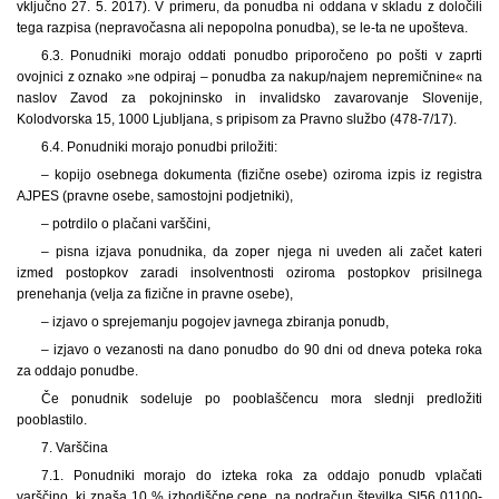
vključno 27. 5. 2017). V primeru, da ponudba ni oddana v skladu z določili
tega razpisa (nepravočasna ali nepopolna ponudba), se le-ta ne upošteva.
6.3. Ponudniki morajo oddati ponudbo priporočeno po pošti v zaprti
ovojnici z oznako »ne odpiraj – ponudba za nakup/najem nepremičnine« na
naslov Zavod za pokojninsko in invalidsko zavarovanje Slovenije,
Kolodvorska 15, 1000 Ljubljana, s pripisom za Pravno službo (478-7/17).
6.4. Ponudniki morajo ponudbi priložiti:
– kopijo osebnega dokumenta (fizične osebe) oziroma izpis iz registra
AJPES (pravne osebe, samostojni podjetniki),
– potrdilo o plačani varščini,
– pisna izjava ponudnika, da zoper njega ni uveden ali začet kateri
izmed postopkov zaradi insolventnosti oziroma postopkov prisilnega
prenehanja (velja za fizične in pravne osebe),
– izjavo o sprejemanju pogojev javnega zbiranja ponudb,
– izjavo o vezanosti na dano ponudbo do 90 dni od dneva poteka roka
za oddajo ponudbe.
Če ponudnik sodeluje po pooblaščencu mora slednji predložiti
pooblastilo.
7. Varščina
7.1. Ponudniki morajo do izteka roka za oddajo ponudb vplačati
varščino, ki znaša 10 % izhodiščne cene, na podračun številka SI56 01100-