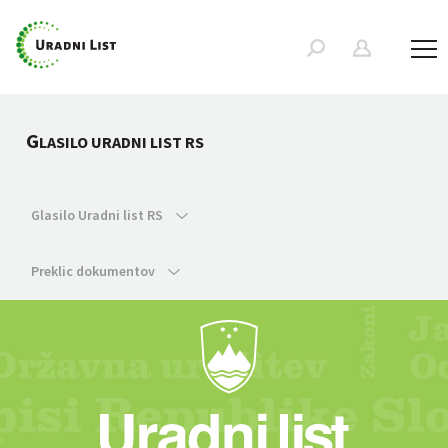
G
LASILO URADNI LIST RS
Glasilo Uradni list RS
Preklic dokumentov