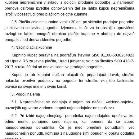
kupljeni nepremičnini v skladu z določili prodajne pogodbe. Z namenom
prenove oziroma izvedbe obnovitvenih del se lahko kupcu nepremičnina
izroči v posest tudi pred plačilom celotne kupnine.
3.5. Plačilo celotne kupnine v roku 30 dni po sklenitvi prodajne pogodbe
je bistvena sestavina pogodbe. Izjemoma in če za to obstojijo upravičeni
razlogi se lahko omogoči obročno plačilo kupnine v obdobju do največ
enega leta od dneva sklenitve pogodbe.
4. Način plačila kupnine
Kupnino kupec poravna na podračun številka SI56 01100-6030264023
pri Upravi RS za javna plačila, Urad Ljubljana; sklic na številko SI00 478-7-
2017, v roku 30 dni od dneva sklenitve prodajne pogodbe.
Kupec je ob kupnini dolžan plačati še pripadajoči davek, stroške
notarske overitve podpisov na pogodbi ter stroške vknjižbe lastninske
pravice na svoje ime in v svojo korist.
5. Pogoji najema
5.1. Nepremičnine se oddajajo v najem po načelu »videno-najeto«,
poznejših ugovorov v primeru napak najemodajalec ne upošteva.
5.2. Pri izbiri najugodnejšega ponudnika najemodajalec upošteva kot
edino merilo ponujeno ceno najema, kar pomeni, da se izbere
najugodnejšega ponudnika. Če je med prejetimi ponudbami več
najugodnejših ponudb, komisija z najugodnejšimi ponudniki opravi dodatna