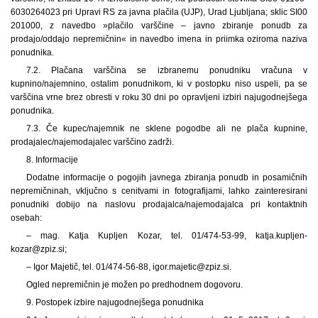
6030264023 pri Upravi RS za javna plačila (UJP), Urad Ljubljana; sklic SI00
201000, z navedbo »plačilo varščine – javno zbiranje ponudb za
prodajo/oddajo nepremičnin« in navedbo imena in priimka oziroma naziva
ponudnika.
7.2. Plačana varščina se izbranemu ponudniku vračuna v
kupnino/najemnino, ostalim ponudnikom, ki v postopku niso uspeli, pa se
varščina vrne brez obresti v roku 30 dni po opravljeni izbiri najugodnejšega
ponudnika.
7.3. Če kupec/najemnik ne sklene pogodbe ali ne plača kupnine,
prodajalec/najemodajalec varščino zadrži.
8. Informacije
Dodatne informacije o pogojih javnega zbiranja ponudb in posamičnih
nepremičninah, vključno s cenitvami in fotografijami, lahko zainteresirani
ponudniki dobijo na naslovu prodajalca/najemodajalca pri kontaktnih
osebah:
– mag. Katja Kupljen Kozar, tel. 01/474-53-99, katja.kupljen-
kozar@zpiz.si;
– Igor Majetič, tel. 01/474-56-88, igor.majetic@zpiz.si.
Ogled nepremičnin je možen po predhodnem dogovoru.
9. Postopek izbire najugodnejšega ponudnika