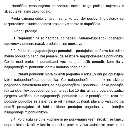
Izhodiščna cena najema ne vsebuje davka, ki ga plačuje najemnik v
skladu z veljavno zakonodajo.
Proda oziroma odda v najem se lahko tudi del poslovnih prostorov, če
razporeditev in funkcionalnost prostorov v naravi to dopuščata.
3. Pogoji prodaje
3.1. Nepremičnine so naprodaj po načelu »videno-kupljeno«, poznejših
ugovorov v primeru napak prodajalec ne upošteva.
3.2. Pri izbiri najugodnejšega ponudnika prodajalec upošteva kot edino
merilo ponujeno ceno, kar pomeni, da se izbere najugodnejšega ponudnika.
Če je med prejetimi ponudbami več najugodnejših ponudb, komisija z
najugodnejšimi ponudniki opravi dodatna pogajanja.
3.3. Izbrani ponudnik mora skleniti pogodbo v roku 15 dni po opravljeni
izbiri najugodnejšega ponudnika. Če najugodnejši ponudnik ne sklene
pogodbe v navedenem roku, se najugodnejšemu ponudniku lahko podaljša
rok za sklenitev pogodbe, vendar ne več kot 15 dni, ali pa prodajalec zadrži
njegovo varščino. Če najugodnejši ponudnik tudi v podaljšanem roku ne
podpiše pogodbe se šteje, da je od nakupa odstopil, plačano varščino pa
obdrži prodajalec, ki lahko sklene prodajno pogodbo z naslednjim
najugodnejšim ponudnikom.
3.4. Po plačilu celotne kupnine in po poravnanih vseh stroških se kupcu
nepremičnina izroči v last in posest s pravico vpisa lastninske pravice na