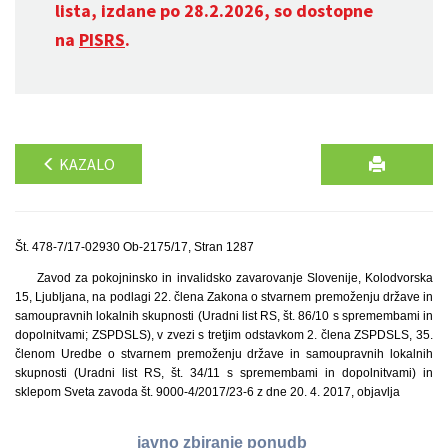
lista, izdane po 28.2.2026, so dostopne
na
PISRS
.
KAZALO
Št. 478-7/17-02930 Ob-2175/17, Stran 1287
Zavod za pokojninsko in invalidsko zavarovanje Slovenije, Kolodvorska
15, Ljubljana, na podlagi 22. člena Zakona o stvarnem premoženju države in
samoupravnih lokalnih skupnosti (Uradni list RS, št. 86/10 s spremembami in
dopolnitvami; ZSPDSLS), v zvezi s tretjim odstavkom 2. člena ZSPDSLS, 35.
členom Uredbe o stvarnem premoženju države in samoupravnih lokalnih
skupnosti (Uradni list RS, št. 34/11 s spremembami in dopolnitvami) in
sklepom Sveta zavoda št. 9000-4/2017/23-6 z dne 20. 4. 2017, objavlja
javno zbiranje ponudb