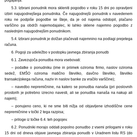
pogajanja.
5.3. Izbrani ponudnik mora skleniti pogodbo v roku 15 dni po opravljeni
izbiri najugodnejšega ponudnika. Če najugodnejši ponudnik v navedenem
roku ne podpiše pogodbe se šteje, da je od najema odstopil, plačano
varščino pa obdrži najemodajalec, ki lahko sklene najemno pogodbo z
naslednjim najugodnejšim ponudnikom.
5.4. Izbrani ponudnik je dolžan plačevati najemnino na podlagi prejetega
računa.
6. Pogoji za udeležbo v postopku javnega zbiranja ponudb
6.1. Zavezujoča ponudba mora vsebovati:
– podatke o ponudniku (ime in priimek oziroma firmo, naslov oziroma
sedež, EMŠO oziroma matično številko, davčno številko, številko
transakcijskega računa, naziv in naslov banke za vračilo varščine);
– navedbo nepremičnine, na katero se ponudba nanaša (pri poslovnih
prostorih je potrebno izrecno navesti, ali se ponudba nanaša na nakup ali
najem);
– ponujeno ceno, ki ne sme biti nižja od objavljene izhodiščne cene
nepremičnine v točki 2 tega razpisa;
– priloge iz točke 6.4. teh pogojev.
6.2. Ponudniki morajo oddati popolno ponudbo z vsemi prilogami v roku
15 dni od dneva objave javnega zbiranja ponudb v Uradnem listu RS (do