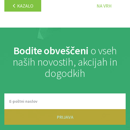
KAZALO
NA VRH
Bodite obveščeni
o vseh
naših novostih, akcijah in
dogodkih
PRIJAVA