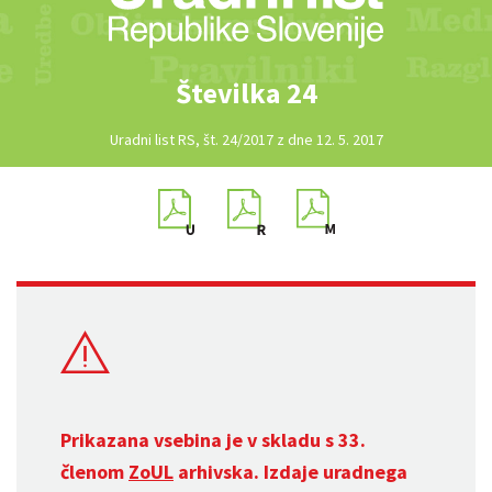
Številka 24
Uradni list RS, št. 24/2017 z dne 12. 5. 2017
Prikazana vsebina je v skladu s 33.
členom
ZoUL
arhivska. Izdaje uradnega