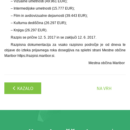
– Vizualne umetnosti (49.961 EUR);
– Intermedijske umetnosti (15.777 EUR);
– Film in avdiovizualne dejavnosti (39.443 EUR);
– Kulturna dediščina (26.297 EUR);
– Knjiga (26.297 EUR).
Razpis se prične 12. 5. 2017 in se zaključi 12. 6. 2017.
Razpisna dokumentacija za vsako razpisno področje je od dneva te
objave do izteka prijavnega roka dosegljiva na spletni strani Mestne občine
Maribor https://razpisi.maribor.si.
Mestna občina Maribor
KAZALO
NA VRH