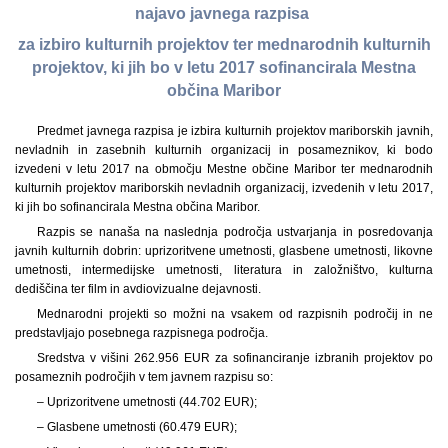
najavo javnega razpisa
za izbiro kulturnih projektov ter mednarodnih kulturnih
projektov, ki jih bo v letu 2017 sofinancirala Mestna
občina Maribor
Predmet javnega razpisa je izbira kulturnih projektov mariborskih javnih,
nevladnih in zasebnih kulturnih organizacij in posameznikov, ki bodo
izvedeni v letu 2017 na območju Mestne občine Maribor ter mednarodnih
kulturnih projektov mariborskih nevladnih organizacij, izvedenih v letu 2017,
ki jih bo sofinancirala Mestna občina Maribor.
Razpis se nanaša na naslednja področja ustvarjanja in posredovanja
javnih kulturnih dobrin: uprizoritvene umetnosti, glasbene umetnosti, likovne
umetnosti, intermedijske umetnosti, literatura in založništvo, kulturna
dediščina ter film in avdiovizualne dejavnosti.
Mednarodni projekti so možni na vsakem od razpisnih področij in ne
predstavljajo posebnega razpisnega področja.
Sredstva v višini 262.956 EUR za sofinanciranje izbranih projektov po
posameznih področjih v tem javnem razpisu so:
– Uprizoritvene umetnosti (44.702 EUR);
– Glasbene umetnosti (60.479 EUR);