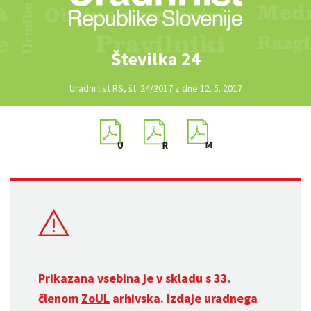
Številka 24
Uradni list RS, št. 24/2017 z dne 12. 5. 2017
Prikazana vsebina je v skladu s 33.
členom
ZoUL
arhivska. Izdaje uradnega