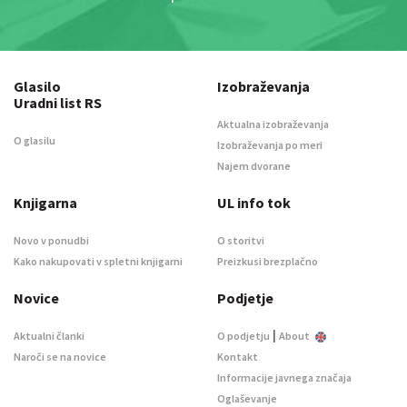
Glasilo
Izobraževanja
Uradni list RS
Aktualna izobraževanja
O glasilu
Izobraževanja po meri
Najem dvorane
Knjigarna
UL info tok
Novo v ponudbi
O storitvi
Kako nakupovati v spletni knjigarni
Preizkusi brezplačno
Novice
Podjetje
|
Aktualni članki
O podjetju
About
Naroči se na novice
Kontakt
Informacije javnega značaja
Oglaševanje