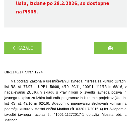
lista, izdane po 28.2.2026, so dostopne
na
PISRS
.
KAZALO
Ob-2176/17, Stran 1274
Na podlagi Zakona o uresničevanju javnega interesa za kulturo (Uradni
list RS, št. 77/07 – UPB1, 56/08, 4/10, 20/11, 100/11, 111/13 in 68/16; v
nadaljevanju ZUJIK), v skladu s Pravilnikom o izvedbi javnega poziva in
javnega razpisa za izbiro kulturnih programov in kulturnih projektov (Uradni
list RS, št. 43/10 in 62/16), Sklepom o imenovanju strokovnih komisij na
področju kulture v Mestni občini Maribor (št. 03201-7/2016-4) ter Sklepom o
izvedbi javnega razpisa št. 41001-11272017-1 objavlja Mestna občina
Maribor