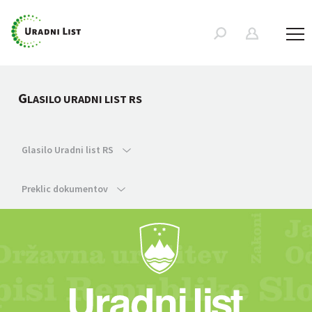
G
LASILO URADNI LIST RS
Glasilo Uradni list RS
Preklic dokumentov