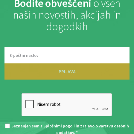
Bodite obveščeni
o vseh
naših novostih, akcijah in
dogodkih
PRIJAVA
Seznanjen sem s
Splošnimi pogoji
in z
Izjavo o varstvu osebnih
podatkov
. *