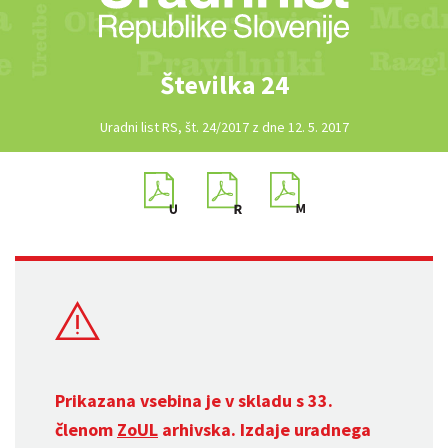
Številka 24
Uradni list RS, št. 24/2017 z dne 12. 5. 2017
Prikazana vsebina je v skladu s 33.
členom
ZoUL
arhivska. Izdaje uradnega