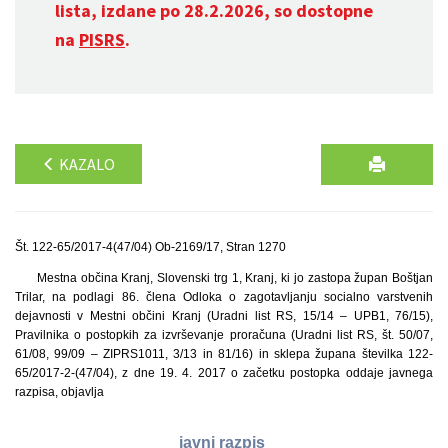
lista, izdane po 28.2.2026, so dostopne
na
PISRS
.
KAZALO
Št. 122-65/2017-4(47/04) Ob-2169/17, Stran 1270
Mestna občina Kranj, Slovenski trg 1, Kranj, ki jo zastopa župan Boštjan
Trilar, na podlagi 86. člena Odloka o zagotavljanju socialno varstvenih
dejavnosti v Mestni občini Kranj (Uradni list RS, 15/14 – UPB1, 76/15),
Pravilnika o postopkih za izvrševanje proračuna (Uradni list RS, št. 50/07,
61/08, 99/09 – ZIPRS1011, 3/13 in 81/16) in sklepa župana številka 122-
65/2017-2-(47/04), z dne 19. 4. 2017 o začetku postopka oddaje javnega
razpisa, objavlja
javni razpis