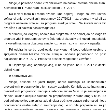
Vloge je potrebno oddati v zaprti kuverti na naslov: Mestna občina Kranj,
Slovenski trg 1, 4000 Kranj, najkasneje do 2. 6. 2017.
Na kuverti mora biti vidna oznaka: »ne odpiraj – vloga za javni razpis,
sofinanciranje preventivnih programov 2017/2018 – za program vrtci ali za
program osnovne šole ali za program srednje šole«. Na kuverti mora biti
označen tudi naziv in naslov vlagatelja.
V primeru, da vlagatelj oddaja dva programa in se odloči, da bo vlogo za
program vrtci in program osnovne šole oddal skupaj v eni kuverti, morata biti
na kuverti napisana oba programa ter označen naziv in naslov vlagatelja.
Pri odpiranju se bo upoštevalo vse vloge, ki bodo oddane osebno v
sprejemni pisarni Mestne občine Kranj ali oddane priporočeno po pošti
najkasneje do 2. 6. 2017. Prepozno prispele vloge bodo zavržene.
8. Odpiranje vlog: odpiranje vlog, ki ne bo javno, bo 5. 6. 2017 v Mestni
občini Kranj.
9. Obravnava vlog
Vloge, prispele na javni razpis, odpre Komisija za sofinanciranje
preventivnih programov in o tem sestavi zapisnik. Komisijo za sofinanciranje
preventivnih programov imenuje s sklepom župan MOK in je sestavljena iz
članov Lokalne akcijske skupine za preprečevanje zlorabe drog v MOK. Na
podlagi ugotovitev zapisnika izda direktor občinske uprave oziroma od njega
pooblaščena oseba sklep o zavrženju vlog, ki so bile prepozne ali so jih
vložile neupravičene osebe. Komisija pa vlagatelje, katerih vloge so