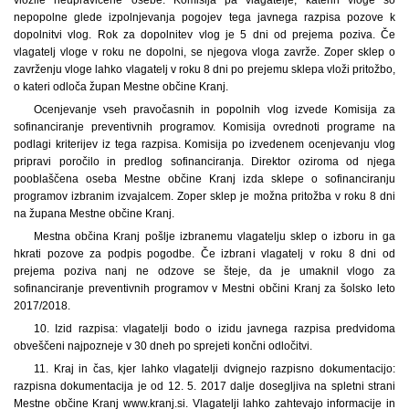
nepopolne glede izpolnjevanja pogojev tega javnega razpisa pozove k
dopolnitvi vlog. Rok za dopolnitev vlog je 5 dni od prejema poziva. Če
vlagatelj vloge v roku ne dopolni, se njegova vloga zavrže. Zoper sklep o
zavrženju vloge lahko vlagatelj v roku 8 dni po prejemu sklepa vloži pritožbo,
o kateri odloča župan Mestne občine Kranj.
Ocenjevanje vseh pravočasnih in popolnih vlog izvede Komisija za
sofinanciranje preventivnih programov. Komisija ovrednoti programe na
podlagi kriterijev iz tega razpisa. Komisija po izvedenem ocenjevanju vlog
pripravi poročilo in predlog sofinanciranja. Direktor oziroma od njega
pooblaščena oseba Mestne občine Kranj izda sklepe o sofinanciranju
programov izbranim izvajalcem. Zoper sklep je možna pritožba v roku 8 dni
na župana Mestne občine Kranj.
Mestna občina Kranj pošlje izbranemu vlagatelju sklep o izboru in ga
hkrati pozove za podpis pogodbe. Če izbrani vlagatelj v roku 8 dni od
prejema poziva nanj ne odzove se šteje, da je umaknil vlogo za
sofinanciranje preventivnih programov v Mestni občini Kranj za šolsko leto
2017/2018.
10. Izid razpisa: vlagatelji bodo o izidu javnega razpisa predvidoma
obveščeni najpozneje v 30 dneh po sprejeti končni odločitvi.
11. Kraj in čas, kjer lahko vlagatelji dvignejo razpisno dokumentacijo:
razpisna dokumentacija je od 12. 5. 2017 dalje dosegljiva na spletni strani
Mestne občine Kranj www.kranj.si. Vlagatelji lahko zahtevajo informacije in