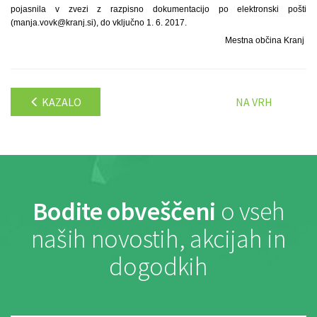
pojasnila v zvezi z razpisno dokumentacijo po elektronski pošti
(manja.vovk@kranj.si), do vključno 1. 6. 2017.
Mestna občina Kranj
KAZALO
NA VRH
Bodite obveščeni
o vseh
naših novostih, akcijah in
dogodkih