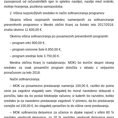
zasvojenost od računalniških iger in spletno nasilje), nasilje med vrstniki,
motnje hranjenja, pozitivna samopodoba.
2. Višina razpoložljivih sredstev in način sofinanciranja programov
Skupna višina razpisanih sredstev, namenjenih za sofinanciranje
preventivnih programov v Mestni občini Kranj za šolsko leto 2017/2018,
znaša okvirno 11.600,00 €.
Okvirna višina sofinanciranja po posameznih preventivnih programih:
– program vrtci 900,00 €,
– program osnovne šole 6.950,00 €,
– program srednje šole 3.750,00 €.
Mestna občina Kranj (v nadaljevanju: MOK) bo končni skupni obseg
sredstev za vsak posamični program določila v skladu z veljavnim
proračunom za leto 2018.
Način sofinanciranja:
– MOK za posamezno predavanje namenja 100,00 €, razliko do polne
cene pa zagotovi vlagatelj sam. Vlagatelj bo moral navedeno dokazati v
poročilu, tako da bo poslal fotokopije računov, iz katerih bo razvidno, koliko
sredstev je za navedeno predavanje zagotovil. V primeru, da bo predavanje
cenejše od 100,00 €, bo vlagatelj upravičen le do višine cene predavanja.
– MOK sofinancira delavnice za učence in dijake največ v višini 80 %
sredstev vrednosti delavnice, za 20 % sredstev vrednosti delavnice mora