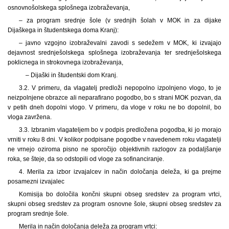
osnovnošolskega splošnega izobraževanja,
– za program srednje šole (v srednjih šolah v MOK in za dijake
Dijaškega in študentskega doma Kranj):
– javno vzgojno izobraževalni zavodi s
sedežem v MOK, ki izvajajo
dejavnost srednješolskega splošnega izobraževanja ter srednješolskega
poklicnega in strokovnega izobraževanja,
– Dijaški in študentski dom Kranj.
3.2. V primeru, da vlagatelj predloži nepopolno izpolnjeno vlogo, to je
neizpolnjene obrazce ali neparafirano pogodbo, bo s strani MOK pozvan, da
v petih dneh dopolni vlogo. V primeru, da vloge v roku ne bo dopolnil, bo
vloga zavržena.
3.3. Izbranim vlagateljem bo v podpis predložena pogodba, ki jo morajo
vrniti v roku 8 dni. V kolikor podpisane pogodbe v navedenem roku vlagatelji
ne vrnejo oziroma pisno ne sporočijo objektivnih razlogov za podaljšanje
roka, se šteje, da so odstopili od vloge za sofinanciranje.
4. Merila za izbor izvajalcev in način določanja deleža, ki ga prejme
posamezni izvajalec
Komisija bo določila končni skupni obseg sredstev za program vrtci,
skupni obseg sredstev za program osnovne šole, skupni obseg sredstev za
program srednje šole.
Merila in način določanja deleža za program vrtci: