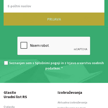
PRIJAVA
Seznanjen sem s
Splošnimi pogoji
in z
Izjavo o varstvu osebnih
podatkov
. *
Glasilo
Izobraževanja
Uradni list RS
Aktualna izobraževanja
O glasilu
Izobraževanja po meri