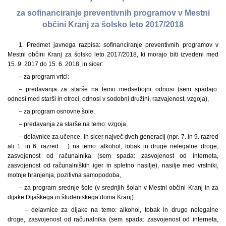
za sofinanciranje preventivnih programov v Mestni
občini Kranj za šolsko leto 2017/2018
1. Predmet javnega razpisa: sofinanciranje preventivnih programov v
Mestni občini Kranj za šolsko leto 2017/2018, ki morajo biti izvedeni med
15. 9. 2017 do 15. 6. 2018, in sicer:
– za program vrtci:
–
predavanja za starše na temo medsebojni odnosi (sem spadajo:
odnosi med starši in otroci, odnosi v sodobni družini, razvajenost, vzgoja),
– za program osnovne šole:
–
predavanja za starše na temo: vzgoja,
– delavnice za učence, in sicer največ dveh generacij (npr.
7. in 9. razred
ali 1. in 6. razred …) na temo: alkohol, tobak in druge nelegalne droge,
zasvojenost od računalnika (sem spada: zasvojenost od interneta,
zasvojenost od računalniških iger in spletno nasilje), nasilje med vrstniki,
motnje hranjenja, pozitivna samopodoba,
– za program srednje šole (v srednjih šolah v Mestni občini Kranj in za
dijake Dijaškega in študentskega doma Kranj):
– delavnice za dijake na temo: alkohol, tobak in druge nelegalne
droge, zasvojenost od računalnika (sem spada: zasvojenost od interneta,