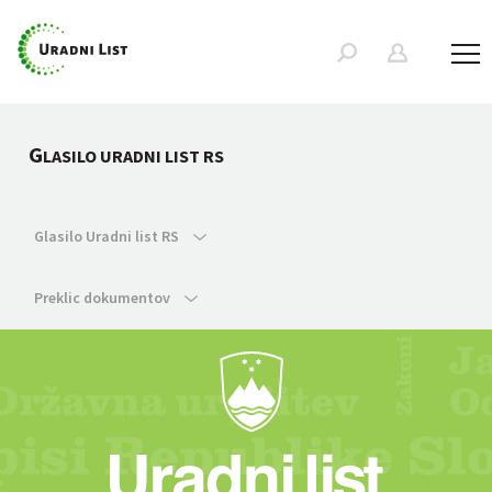
G
LASILO URADNI LIST RS
Glasilo Uradni list RS
Preklic dokumentov