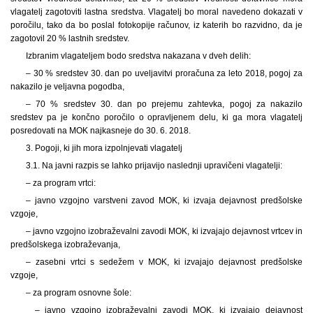
vlagatelj zagotoviti lastna sredstva. Vlagatelj bo moral navedeno dokazati v
poročilu, tako da bo poslal fotokopije računov, iz katerih bo razvidno, da je
zagotovil 20 % lastnih sredstev.
Izbranim vlagateljem bodo sredstva nakazana v dveh delih:
– 30 % sredstev 30. dan po uveljavitvi proračuna za leto 2018, pogoj za
nakazilo je veljavna pogodba,
– 70 % sredstev 30. dan po prejemu zahtevka, pogoj za nakazilo
sredstev pa je končno poročilo o opravljenem delu, ki ga mora vlagatelj
posredovati na MOK najkasneje do 30. 6. 2018.
3. Pogoji, ki jih mora izpolnjevati vlagatelj
3.1. Na javni razpis se lahko prijavijo naslednji upravičeni vlagatelji:
– za program vrtci:
– javno vzgojno varstveni zavod MOK, ki izvaja dejavnost
predšolske
vzgoje,
– javno vzgojno izobraževalni zavodi MOK, ki izvajajo dejavnost vrtcev in
predšolskega izobraževanja,
– zasebni vrtci s
sedežem v MOK, ki izvajajo dejavnost predšolske
vzgoje,
– za program osnovne šole:
– javno vzgojno izobraževalni zavodi MOK, ki izvajajo dejavnost