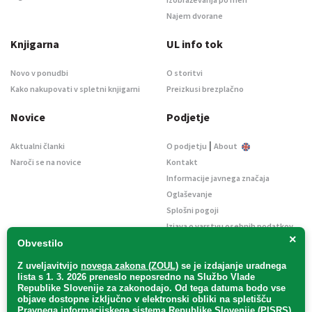
Najem dvorane
Knjigarna
UL info tok
Novo v ponudbi
O storitvi
Kako nakupovati v spletni knjigarni
Preizkusi brezplačno
Novice
Podjetje
|
Aktualni članki
O podjetju
About
Naroči se na novice
Kontakt
Informacije javnega značaja
Oglaševanje
Splošni pogoji
Izjava o varstvu osebnih podatkov
×
E-dražbe
Obvestilo
Z uveljavitvijo
novega zakona (ZOUL)
se je
izdajanje uradnega
lista s 1. 3. 2026 preneslo
neposredno
na Službo Vlade
Republike Slovenije za zakonodajo
. Od tega datuma bodo vse
objave dostopne izključno v elektronski obliki na spletišču
Pravnega informacijskega sistema Republike Slovenije (PISRS),