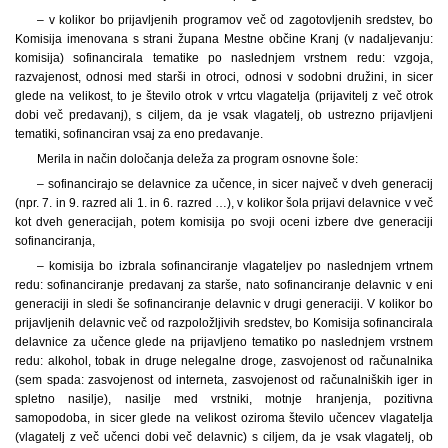
– v kolikor bo prijavljenih programov več od zagotovljenih sredstev, bo
Komisija imenovana s strani župana Mestne občine Kranj (v nadaljevanju:
komisija) sofinancirala tematike po naslednjem vrstnem redu: vzgoja,
razvajenost, odnosi med starši in otroci, odnosi v sodobni družini, in sicer
glede na velikost, to je število otrok v vrtcu vlagatelja (prijavitelj z več otrok
dobi več predavanj), s ciljem, da je vsak vlagatelj, ob ustrezno prijavljeni
tematiki, sofinanciran vsaj za eno predavanje.
Merila in način določanja deleža za program osnovne šole:
– sofinancirajo se delavnice za učence, in sicer največ v dveh generacij
(npr. 7. in 9. razred ali 1. in 6. razred …), v kolikor šola prijavi delavnice v več
kot dveh generacijah, potem komisija po svoji oceni izbere dve generaciji
sofinanciranja,
– komisija bo izbrala sofinanciranje vlagateljev po naslednjem vrtnem
redu: sofinanciranje predavanj za starše, nato sofinanciranje delavnic v eni
generaciji in sledi še sofinanciranje delavnic v drugi generaciji. V kolikor bo
prijavljenih delavnic več od razpoložljivih sredstev, bo Komisija sofinancirala
delavnice za učence glede na prijavljeno tematiko po naslednjem vrstnem
redu: alkohol, tobak in druge nelegalne droge, zasvojenost od računalnika
(sem spada: zasvojenost od interneta, zasvojenost od računalniških iger in
spletno nasilje), nasilje med vrstniki, motnje hranjenja, pozitivna
samopodoba, in sicer glede na velikost oziroma število učencev vlagatelja
(vlagatelj z več učenci dobi več delavnic) s ciljem, da je vsak vlagatelj, ob