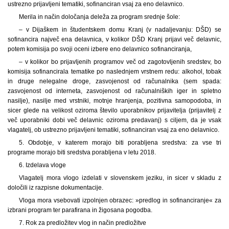
ustrezno prijavljeni tematiki, sofinanciran vsaj za eno delavnico.
Merila in način določanja deleža za program srednje šole:
– v Dijaškem in študentskem domu Kranj (v nadaljevanju: DŠD) se
sofinancira največ ena delavnica, v kolikor DŠD Kranj prijavi več delavnic,
potem komisija po svoji oceni izbere eno delavnico sofinanciranja,
– v kolikor bo prijavljenih programov več od zagotovljenih sredstev, bo
komisija sofinancirala tematike po naslednjem vrstnem redu: alkohol, tobak
in druge nelegalne droge, zasvojenost od računalnika (sem spada:
zasvojenost od interneta, zasvojenost od računalniških iger in spletno
nasilje), nasilje med vrstniki, motnje hranjenja, pozitivna samopodoba, in
sicer glede na velikost oziroma število uporabnikov prijavitelja (prijavitelj z
več uporabniki dobi več delavnic oziroma predavanj) s ciljem, da je vsak
vlagatelj, ob ustrezno prijavljeni tematiki, sofinanciran vsaj za eno delavnico.
5. Obdobje, v katerem morajo biti porabljena sredstva: za vse tri
programe morajo biti sredstva porabljena v letu 2018.
6. Izdelava vloge
Vlagatelj mora vlogo izdelati v slovenskem jeziku, in sicer v skladu z
določili iz razpisne dokumentacije.
Vloga mora vsebovati izpolnjen obrazec: »predlog in sofinanciranje« za
izbrani program ter parafirana in žigosana pogodba.
7. Rok za predložitev vlog in način predložitve