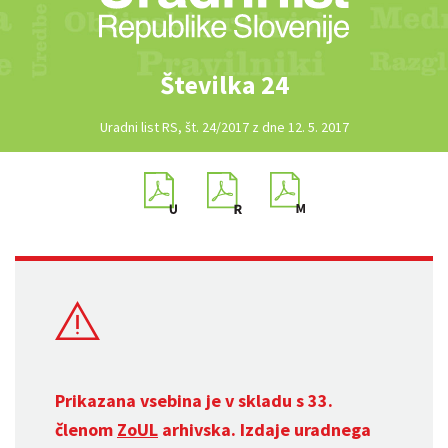
Številka 24
Uradni list RS, št. 24/2017 z dne 12. 5. 2017
Prikazana vsebina je v skladu s 33.
členom
ZoUL
arhivska. Izdaje uradnega