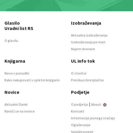
Glasilo
Izobraževanja
Uradni list RS
Aktualna izobraževanja
O glasilu
Izobraževanja po meri
Najem dvorane
Knjigarna
UL info tok
Novo v ponudbi
O storitvi
Kako nakupovati v spletni knjigarni
Preizkusi brezplačno
Novice
Podjetje
|
Aktualni članki
O podjetju
About
Naroči se na novice
Kontakt
Informacije javnega značaja
Oglaševanje
Splošni pogoji