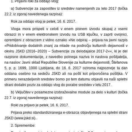
1. Prijavni roki za oddajo vlog:
a) Subvencije za zaposlitev iz sredstev namenjenih za leto 2017 (točka
22.2. iz zgoraj navedenega razpisa):
Rok za oddajo vlog je petek, 16. 6. 2017.
Vloga mora prispeti v celoti v enem pisnem izvodu skupaj z vsemi
obrazci in v enem elektronskem izvodu na USB ključku, v zaprti ovojnici,
opremljeni z obrazcem z vidno oznako »Ne odpiraj – prijava na javni razpis
»Pridobivanje dodatnih znanj za mlade na področju kulturnih dejavnosti v
okviru JSKD (2016–2020) – Subvencije za delodajalce 2017-2««, ki je del
razpisne dokumentacije, z navedbo polnega naziva in naslova pošiljatelja,
na naslov: Javni sklad Republike Slovenije za kulturne dejavnosti, Štefanova
5, p. p. 1699, 1000 Ljubljana, do 16. 6. 2017 oziroma najpozneje ta dan
oddana osebno na sedežu JSKD ali na pošti kot priporočena pošiljka. V
primeru nerazdeljenih sredstev bomo po tem datumu objavili na naši spletni
strani dodatni poziv za oddajo vlog do porabe sredstev v letu 2017.
b) Vključitev v posamezne izobraževalne module za delo v kulturi (točka
22.7. iz zgoraj navedenega razpisa):
Roki za prijavo je petek, 16. 6. 2017.
Prijava preko standardiziranega e-obrazca objavljenega na spletni strani
JSKD (www.jskd.si).
2. Spremembe: