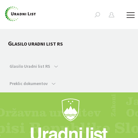
G
LASILO URADNI LIST RS
Glasilo Uradni list RS
Preklic dokumentov