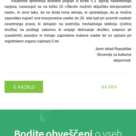
Razpisnik spreminja dodatne pogoje iz točke 5.3. zgoraj navedenega
razpisa, navezujoč se na točko 10 »Število možnih vključitev brezposelnih
oseb«, in sicer tako, da se doda nova alineja, ki opredeljuje, da je možna
zaposlitev največ ene brezposelne osebe do 29. leta tudi pri pravnih osebah
zasebnega prava, ki delujejo na področju nevladnega sektorja (civilna
družba) na podlagi zakonov, ki urejajo delovanje društev, ustanov ali
(zasebnih) zavodov in nimajo zaposlene nobene osebe ter so vpisani pri
registrskem organu najmanj 5 let.
Javni sklad Republike
Slovenije za kulturne
dejavnosti
KAZALO
NA VRH
Bodite obveščeni
o vseh