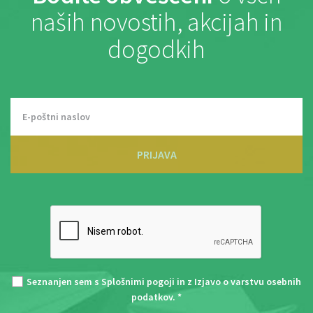
naših novostih, akcijah in
dogodkih
PRIJAVA
Seznanjen sem s
Splošnimi pogoji
in z
Izjavo o varstvu osebnih
podatkov
. *