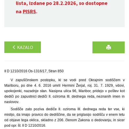
lista, izdane po 28.2.2026, so dostopne
na
PISRS
.
KAZALO
II D 1210/2016 Os-1316/17, Stran 850
V zapuščinskem postopku, ki se vodi pred Okrajnim sodiščem v
Mariboru, po dne 4. 6. 2016 umrli Hermini Žerjal, roj. 31. 7. 1929, vdovi,
upokojenki, nazadnje stan. Nasipna ulica 96, Maribor, pridejo v poštev kot
dediči po zapustnici dediči II. oziroma III. dednega reda, neznanih imen in
naslovov.
Sodišče zato poziva dediče II. oziroma III. dednega reda ter vse, ki
mislijo, da imajo pravico do dediščine, da se priglasijo sodišču v enem letu
od objave tega oklica, skladno z 206. členom Zakona o dedovanju, in sicer
pod opr. št. II D 1210/2016.