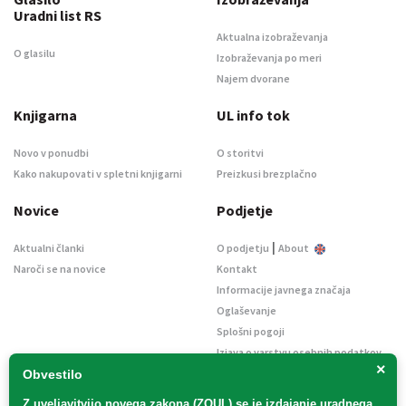
Uradni list RS
Aktualna izobraževanja
O glasilu
Izobraževanja po meri
Najem dvorane
Knjigarna
UL info tok
Novo v ponudbi
O storitvi
Kako nakupovati v spletni knjigarni
Preizkusi brezplačno
Novice
Podjetje
|
Aktualni članki
O podjetju
About
Naroči se na novice
Kontakt
Informacije javnega značaja
Oglaševanje
Splošni pogoji
Izjava o varstvu osebnih podatkov
×
E-dražbe
Obvestilo
Z uveljavitvijo
novega zakona (ZOUL)
se je
izdajanje uradnega