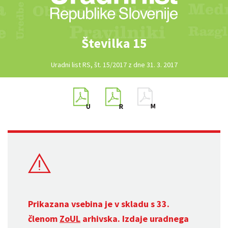
Številka 15
Uradni list RS, št. 15/2017 z dne 31. 3. 2017
Prikazana vsebina je v skladu s 33.
členom
ZoUL
arhivska. Izdaje uradnega