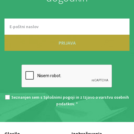
PRIJAVA
Seznanjen sem s
Splošnimi pogoji
in z
Izjavo o varstvu osebnih
podatkov
. *
Glasilo
Izobraževanja