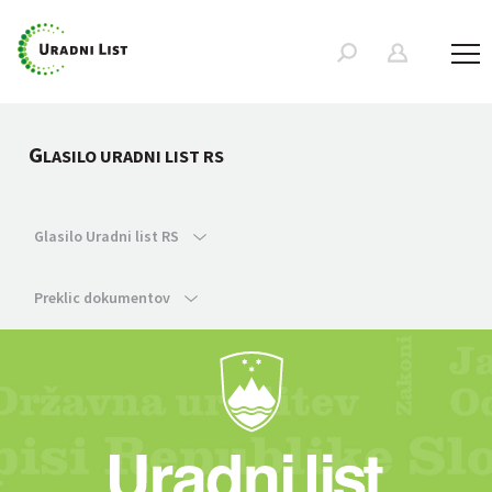
G
LASILO URADNI LIST RS
Glasilo Uradni list RS
Preklic dokumentov