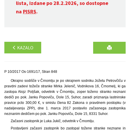
lista, izdane po 28.2.2026, so dostopne
na
PISRS
.
KAZALO
P 10/2017 Os-1691/17, Stran 848
Okrajno sodišče v Črnomlju je po okrajnem sodniku Jožetu Petrovčiču v
pravdni zadevi tožeče stranke Mirka Jelenič, Vodnikova 16, Črnomelj, ki ga
zastopa Alojz Poljšak, odvetnik v Črnomlju, zoper toženo stranko neznani
dediči po pok. Janku Popoviču, Dole 15, Suhor, zaradi priznanja lastninske
pravice pcto 300,00 €, v smislu člena 82 Zakona o pravdnem postopku (v
nadaljevanju ZPP), dne 1. marca 2017 postavilo začasnega zastopnika
neznanim dedičem po pok. Janku Popoviču, Dole 15, 8331 Suhor.
Začasni zastopnik je Luka Jukič, odvetnik v Črnomlju.
Postavljeni začasni zastopnik bo zastopal tožene stranke neznane in