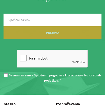
PRIJAVA
Seznanjen sem s
Splošnimi pogoji
in z
Izjavo o varstvu osebnih
podatkov
. *
Glasilo
Izobraževanja