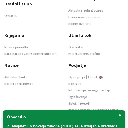
Uradni list RS
Aktualna izobraževanja
O glasilu
Izobraževanja po meri
Najem dvorane
Knjigarna
UL info tok
Novo v ponudbi
O storitvi
Kako nakupovati v spletni knjigarni
Preizkusi brezplačno
Novice
Podjetje
|
Aktualni članki
O podjetju
About
Naroči se na novice
Kontakt
Informacije javnega značaja
Oglaševanje
Splošni pogoji
Izjava o varstvu osebnih podatkov
×
E-dražbe
Obvestilo
Z uveljavitvijo
novega zakona (ZOUL)
se je
izdajanje uradnega