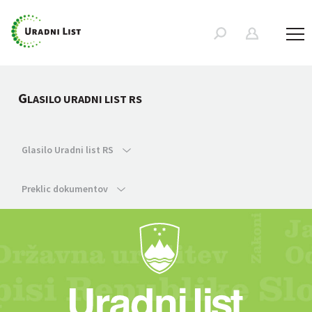
G
LASILO URADNI LIST RS
Glasilo Uradni list RS
Preklic dokumentov