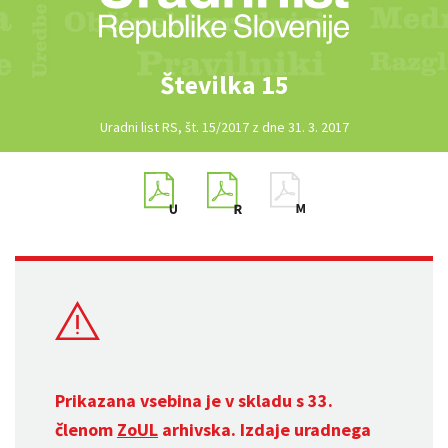
Številka 15
Uradni list RS, št. 15/2017 z dne 31. 3. 2017
Prikazana vsebina je v skladu s 33.
členom
ZoUL
arhivska. Izdaje uradnega