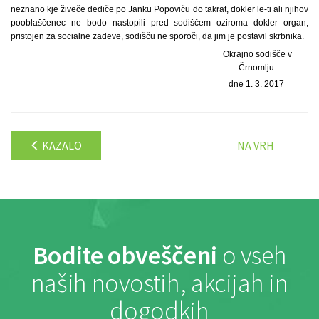
neznano kje živeče dediče po Janku Popoviču do takrat, dokler le-ti ali njihov
pooblaščenec ne bodo nastopili pred sodiščem oziroma dokler organ,
pristojen za socialne zadeve, sodišču ne sporoči, da jim je postavil skrbnika.
Okrajno sodišče v
Črnomlju
dne 1. 3. 2017
KAZALO
NA VRH
Bodite obveščeni
o vseh
naših novostih, akcijah in
dogodkih