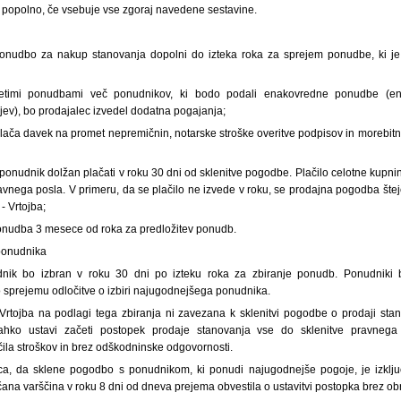
 popolno, če vsebuje vse zgoraj navedene sestavine.
onudbo za nakup stanovanja dopolni do izteka roka za sprejem ponudbe, ki je
timi ponudbami več ponudnikov, ki bodo podali enakovredne ponudbe (en
jev), bo prodajalec izvedel dodatna pogajanja;
lača davek na promet nepremičnin, notarske stroške overitve podpisov in morebitn
 ponudnik dolžan plačati v roku 30 dni od sklenitve pogodbe. Plačilo celotne kupn
avnega posla. V primeru, da se plačilo ne izvede v roku, se prodajna pogodba štej
- Vrtojba;
onudba 3 mesece od roka za predložitev ponudb.
 ponudnika
nik bo izbran v roku 30 dni po izteku roka za zbiranje ponudb. Ponudniki b
 sprejemu odločitve o izbiri najugodnejšega ponudnika.
rtojba na podlagi tega zbiranja ni zavezana k sklenitvi pogodbe o prodaji sta
hko ustavi začeti postopek prodaje stanovanja vse do sklenitve pravnega
čila stroškov in brez odškodninske odgovornosti.
ca, da sklene pogodbo s ponudnikom, ki ponudi najugodnejše pogoje, je izklj
a varščina v roku 8 dni od dneva prejema obvestila o ustavitvi postopka brez obr