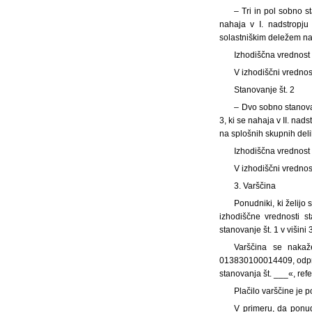
– Tri in pol sobno 
nahaja v I. nadstropju
solastniškim deležem na 
Izhodiščna vrednost
V izhodiščni vrednos
Stanovanje št. 2
– Dvo sobno stanova
3, ki se nahaja v II. nad
na splošnih skupnih deli
Izhodiščna vrednost
V izhodiščni vrednos
3. Varščina
Ponudniki, ki želijo
izhodiščne vrednosti s
stanovanje št. 1 v višini
Varščina se nakaž
013830100014409, odprt
stanovanja št. ___«, ref
Plačilo varščine je 
V primeru, da ponud