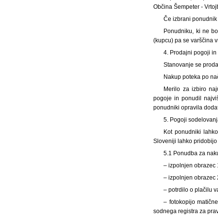
Občina Šempeter - Vrtoj
Če izbrani ponudnik 
Ponudniku, ki ne bo
(kupcu) pa se varščina 
4. Prodajni pogoji in
Stanovanje se proda
Nakup poteka po nač
Merilo za izbiro na
pogoje in ponudil najv
ponudniki opravila doda
5. Pogoji sodelovan
Kot ponudniki lahko
Sloveniji lahko pridobij
5.1 Ponudba za naku
– izpolnjen obrazec 
– izpolnjen obrazec 
– potrdilo o plačilu 
– fotokopijo matične
sodnega registra za pravn