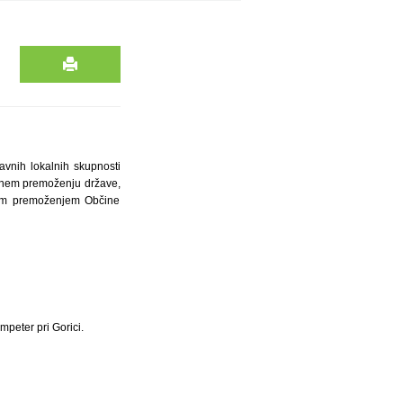
vnih lokalnih skupnosti
varnem premoženju države,
arnim premoženjem Občine
mpeter pri Gorici.