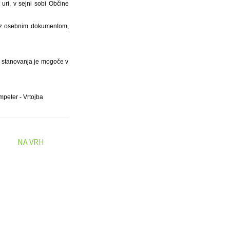
ri, v sejni sobi Občine
ti z osebnim dokumentom,
ed stanovanja je mogoče v
peter - Vrtojba
NA VRH