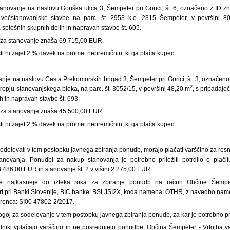
stanovanje na naslovu Goriška ulica 3, Šempeter pri Gorici, št. 6, označeno z ID 
 večstanovanjske stavbe na parc. št. 2953 k.o. 2315 Šempeter, v površini 8
splošnih skupnih delih in napravah stavbe št. 605.
 za stanovanje znaša 69.715,00 EUR.
ti ni zajet 2 % davek na promet nepremičnin, ki ga plača kupec.
nje na naslovu Cesta Prekomorskih brigad 3, Šempeter pri Gorici, št. 3, označe
2
stropju stanovanjskega bloka, na parc. št. 3052/15, v površini 48,20 m
, s pripadajo
h in napravah stavbe št. 693.
 za stanovanje znaša 45.500,00 EUR.
ti ni zajet 2 % davek na promet nepremičnin, ki ga plača kupec.
 sodelovati v tem postopku javnega zbiranja ponudb, morajo plačati varščino za res
tanovanja. Ponudbi za nakup stanovanja je potrebno priložiti potrdilo o plačil
 3.486,00 EUR in stanovanje št. 2 v višini 2.275,00 EUR.
e najkasneje do izteka roka za zbiranje ponudb na račun Občine Šempete
 pri Banki Slovenije, BIC banke: BSLJSI2X, koda namena: OTHR, z navedbo name
erenca: SI00 47802-2/2017.
pogoj za sodelovanje v tem postopku javnega zbiranja ponudb, za kar je potrebno pri
niki vplačajo varščino in ne posredujejo ponudbe, Občina Šempeter - Vrtojba va