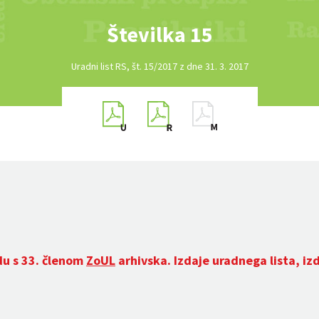
Številka 15
Uradni list RS, št. 15/2017 z dne 31. 3. 2017
du s 33. členom
ZoUL
arhivska. Izdaje uradnega lista, iz