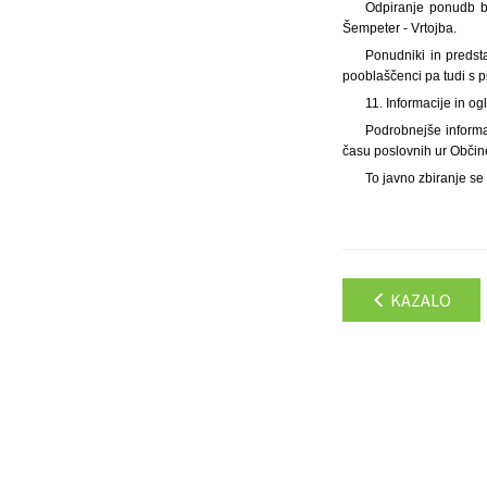
Odpiranje ponudb bo
Šempeter - Vrtojba.
Ponudniki in predst
pooblaščenci pa tudi s 
11. Informacije in og
Podrobnejše informac
času poslovnih ur Občin
To javno zbiranje se
KAZALO