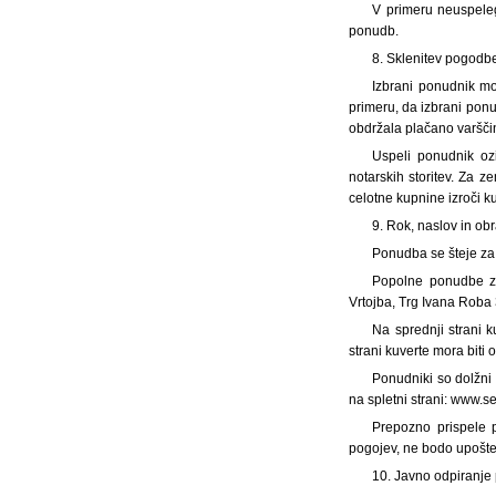
V primeru neuspele
ponudb.
8. Sklenitev pogodb
Izbrani ponudnik mo
primeru, da izbrani pon
obdržala plačano varšči
Uspeli ponudnik oz
notarskih storitev. Za 
celotne kupnine izroči k
9. Rok, naslov in ob
Ponudba se šteje za 
Popolne ponudbe z 
Vrtojba, Trg Ivana Roba 
Na sprednji strani 
strani kuverte mora biti 
Ponudniki so dolžni
na spletni strani: www.se
Prepozno prispele 
pogojev, ne bodo upošte
10. Javno odpiranj