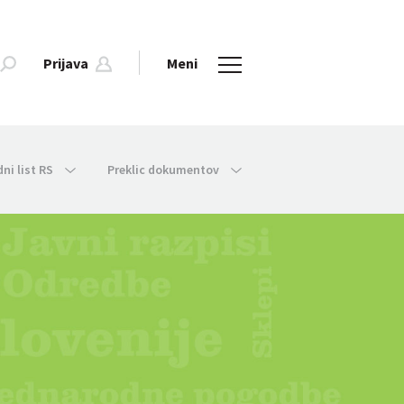
Prijava
Meni
dni list RS
Preklic dokumentov