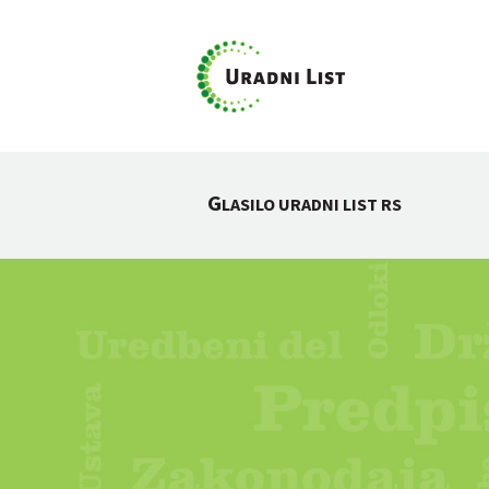
G
LASILO URADNI LIST RS