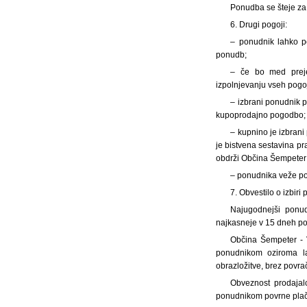
Ponudba se šteje za
6. Drugi pogoji:
– ponudnik lahko p
ponudb;
– če bo med preje
izpolnjevanju vseh pogo
– izbrani ponudnik p
kupoprodajno pogodbo;
– kupnino je izbrani
je bistvena sestavina pr
obdrži Občina Šempeter 
– ponudnika veže p
7. Obvestilo o izbiri
Najugodnejši ponud
najkasneje v 15 dneh po
Občina Šempeter - V
ponudnikom oziroma la
obrazložitve, brez povra
Obveznost prodajal
ponudnikom povrne plačan