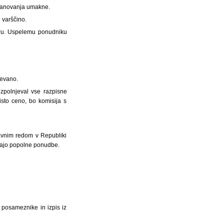
stanovanja umakne.
 varščino.
boru. Uspelemu ponudniku
tevano.
zpolnjeval vse razpisne
sto ceno, bo komisija s
ravnim redom v Republiki
ddajo popolne ponudbe.
e posameznike in izpis iz