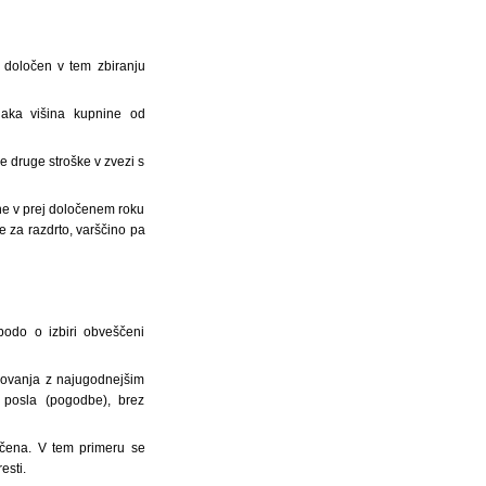
 določen v tem zbiranju
aka višina kupnine od
e druge stroške v zvezi s
ine v prej določenem roku
e za razdrto, varščino pa
odo o izbiri obveščeni
novanja z najugodnejšim
 posla (pogodbe), brez
učena. V tem primeru se
esti.