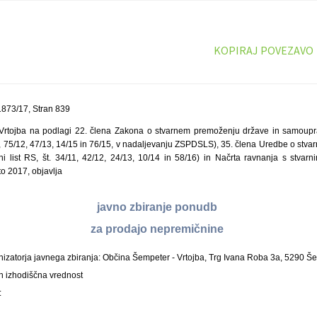
KOPIRAJ POVEZAVO
873/17, Stran 839
Vrtojba na podlagi 22. člena Zakona o stvarnem premoženju države in samoupra
10, 75/12, 47/13, 14/15 in 76/15, v nadaljevanju ZSPDSLS), 35. člena Uredbe o st
ni list RS, št. 34/11, 42/12, 24/13, 10/14 in 58/16) in Načrta ravnanja s stv
to 2017, objavlja
javno zbiranje ponudb
za prodajo nepremičnine
nizatorja javnega zbiranja: Občina Šempeter - Vrtojba, Trg Ivana Roba 3a, 5290 Še
in izhodiščna vrednost
: