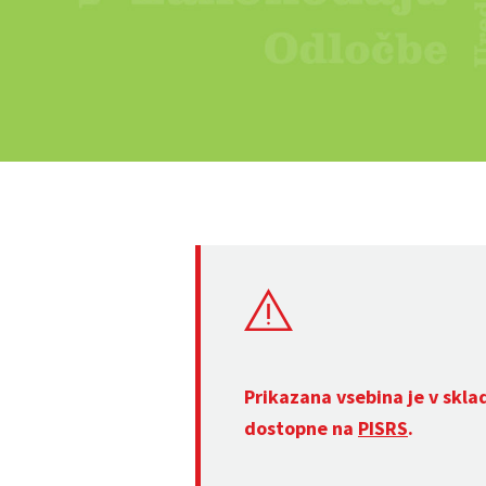
Prikazana vsebina je v skla
dostopne na
PISRS
.