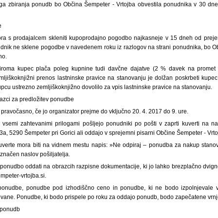
ga zbiranja ponudb bo Občina Šempeter - Vrtojba obvestila ponudnika v 30 dneh
e
ra s prodajalcem skleniti kupoprodajno pogodbo najkasneje v 15 dneh od prejem
udnik ne sklene pogodbe v navedenem roku iz razlogov na strani ponudnika, bo O
no.
iroma kupec plača poleg kupnine tudi davčne dajatve (2 % davek na promet n
zemljiškoknjižni prenos lastninske pravice na stanovanju je dolžan poskrbeti kupe
upcu ustrezno zemljiškoknjižno dovolilo za vpis lastninske pravice na stanovanju.
razci za predložitev ponudbe
pravočasno, če jo organizator prejme do vključno 20. 4. 2017 do 9. ure.
vsemi zahtevanimi prilogami pošljejo ponudniki po pošti v zaprti kuverti na n
3a, 5290 Šempeter pri Gorici ali oddajo v sprejemni pisarni Občine Šempeter - Vrto
kuverte mora biti na vidnem mestu napis: »Ne odpiraj – ponudba za nakup stanov
označen naslov pošiljatelja.
 ponudbo oddati na obrazcih razpisne dokumentacije, ki jo lahko brezplačno dvign
mpeter-vrtojba.si.
ponudbe, ponudbe pod izhodiščno ceno in ponudbe, ki ne bodo izpolnjevale v
vane. Ponudbe, ki bodo prispele po roku za oddajo ponudb, bodo zapečatene vrn
e ponudb