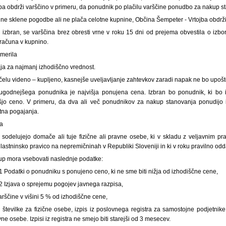
ba obdrži varščino v primeru, da ponudnik po plačilu varščine ponudbo za nakup 
ne sklene pogodbe ali ne plača celotne kupnine, Občina Šempeter - Vrtojba obdrži
 izbran, se varščina brez obresti vrne v roku 15 dni od prejema obvestila o iz
vračuna v kupnino.
 merila
ja za najmanj izhodiščno vrednost.
elu videno – kupljeno, kasnejše uveljavljanje zahtevkov zaradi napak ne bo upoš
jugodnejšega ponudnika je najvišja ponujena cena. Izbran bo ponudnik, ki bo i
išjo ceno. V primeru, da dva ali več ponudnikov za nakup stanovanja ponudijo i
tna pogajanja.
ja
 sodelujejo domače ali tuje fizične ali pravne osebe, ki v skladu z veljavnim p
o lastninsko pravico na nepremičninah v Republiki Sloveniji in ki v roku pravilno o
p mora vsebovati naslednje podatke:
1 Podatki o ponudniku s ponujeno ceno, ki ne sme biti nižja od izhodiščne cene,
2 Izjava o sprejemu pogojev javnega razpisa,
varščine v višini 5 % od izhodiščne cene,
 številke za fizične osebe, izpis iz poslovnega registra za samostojne podjetnik
e osebe. Izpisi iz registra ne smejo biti starejši od 3 mesecev.