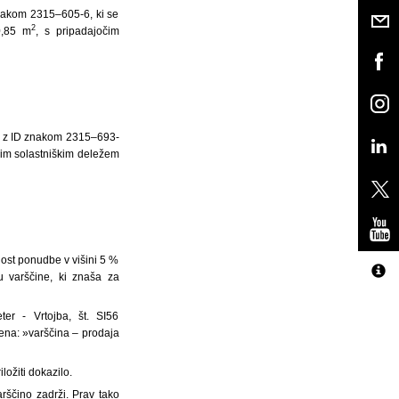
znakom 2315–605-6, ki se
2
0,85 m
, s pripadajočim
no z ID znakom 2315–693-
čim solastniškim deležem
nost ponudbe v višini 5 %
u varščine, ki znaša za
r - Vrtojba, št. SI56
na: »varščina – prodaja
ložiti dokazilo.
rščino zadrži. Prav tako