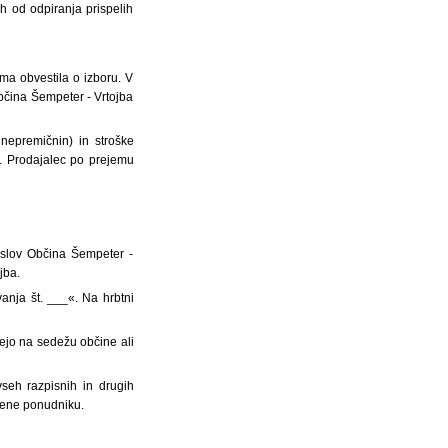
 od odpiranja prispelih
a obvestila o izboru. V
bčina Šempeter - Vrtojba
epremičnin) in stroške
c. Prodajalec po prejemu
aslov Občina Šempeter -
jba.
anja št. ___«. Na hrbtni
ejo na sedežu občine ali
seh razpisnih in drugih
jene ponudniku.