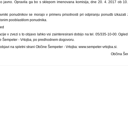
 javno. Opravila ga bo s sklepom imenovana komisija, dne 20. 4. 2017 ob 10. u
avniki ponudnikov se morajo v primeru prisotnosti pri odpiranju ponudb izkaza
pisnim pooblastilom ponudnika.
led
ije v zvezi s to objavo lahko vsi zainteresirani dobijo na tel. 05/335-10-00. Ogl
e Šempeter - Vrtojba, po predhodnem dogovoru.
 objavi na spletni strani Občine Šempeter - Vrtojba: www.sempeter-vrtojba.si.
Občina Šem