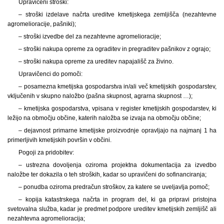
Upravičeni stroški:
– stroški izdelave načrta ureditve kmetijskega zemljišča (nezahtevne
agromelioracije, pašniki);
– stroški izvedbe del za nezahtevne agromelioracije;
– stroški nakupa opreme za ograditev in pregraditev pašnikov z ograjo;
– stroški nakupa opreme za ureditev napajališč za živino.
Upravičenci do pomoči:
– posamezna kmetijska gospodarstva in/ali več kmetijskih gospodarstev,
vključenih v skupno naložbo (pašna skupnost, agrarna skupnost …);
– kmetijska gospodarstva, vpisana v register kmetijskih gospodarstev, ki
ležijo na območju občine, katerih naložba se izvaja na območju občine;
– dejavnost primarne kmetijske proizvodnje opravljajo na najmanj 1 ha
primerljivih kmetijskih površin v občini.
Pogoji za pridobitev:
– ustrezna dovoljenja oziroma projektna dokumentacija za izvedbo
naložbe ter dokazila o teh stroških, kadar so upravičeni do sofinanciranja;
– ponudba oziroma predračun stroškov, za katere se uveljavlja pomoč;
– kopija katastrskega načrta in program del, ki ga pripravi pristojna
svetovalna služba, kadar je predmet podpore ureditev kmetijskih zemljišč ali
nezahtevna agromelioracija;