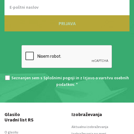
PRIJAVA
Seznanjen sem s
Splošnimi pogoji
in z
Izjavo o varstvu osebnih
podatkov
. *
Glasilo
Izobraževanja
Uradni list RS
Aktualna izobraževanja
O glasilu
Izobraževanja po meri