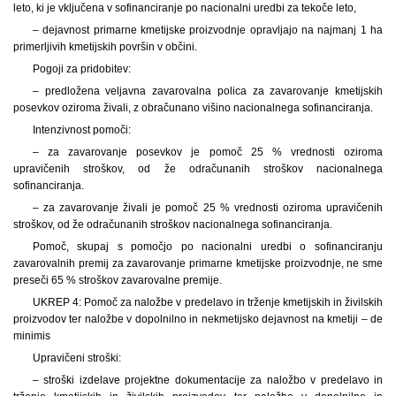
leto, ki je vključena v sofinanciranje po nacionalni uredbi za tekoče leto,
– dejavnost primarne kmetijske proizvodnje opravljajo na najmanj 1 ha
primerljivih kmetijskih površin v občini.
Pogoji za pridobitev:
– predložena veljavna zavarovalna polica za zavarovanje kmetijskih
posevkov oziroma živali, z obračunano višino nacionalnega sofinanciranja.
Intenzivnost pomoči:
– za zavarovanje posevkov je pomoč 25 % vrednosti oziroma
upravičenih stroškov, od že odračunanih stroškov nacionalnega
sofinanciranja.
– za zavarovanje živali je pomoč 25 % vrednosti oziroma upravičenih
stroškov, od že odračunanih stroškov nacionalnega sofinanciranja.
Pomoč, skupaj s pomočjo po nacionalni uredbi o sofinanciranju
zavarovalnih premij za zavarovanje primarne kmetijske proizvodnje, ne sme
preseči 65 % stroškov zavarovalne premije.
UKREP 4: Pomoč za naložbe v predelavo in trženje kmetijskih in živilskih
proizvodov ter naložbe v dopolnilno in nekmetijsko dejavnost na kmetiji – de
minimis
Upravičeni stroški:
– stroški izdelave projektne dokumentacije za naložbo v predelavo in