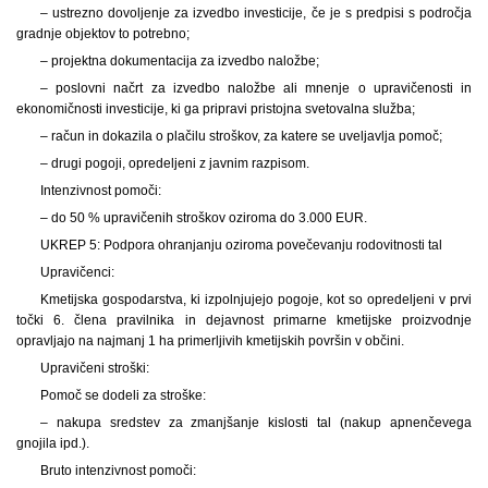
– ustrezno dovoljenje za izvedbo investicije, če je s predpisi s področja
gradnje objektov to potrebno;
– projektna dokumentacija za izvedbo naložbe;
– poslovni načrt za izvedbo naložbe ali mnenje o upravičenosti in
ekonomičnosti investicije, ki ga pripravi pristojna svetovalna služba;
– račun in dokazila o plačilu stroškov, za katere se uveljavlja pomoč;
– drugi pogoji, opredeljeni z javnim razpisom.
Intenzivnost pomoči:
– do 50 % upravičenih stroškov oziroma do 3.000 EUR.
UKREP 5: Podpora ohranjanju oziroma povečevanju rodovitnosti tal
Upravičenci:
Kmetijska gospodarstva, ki izpolnjujejo pogoje, kot so opredeljeni v prvi
točki 6. člena pravilnika in dejavnost primarne kmetijske proizvodnje
opravljajo na najmanj 1 ha primerljivih kmetijskih površin v občini.
Upravičeni stroški:
Pomoč se dodeli za stroške:
– nakupa sredstev za zmanjšanje kislosti tal (nakup apnenčevega
gnojila ipd.).
Bruto intenzivnost pomoči: