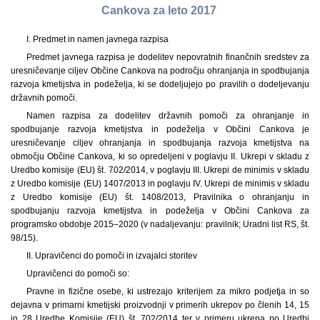
Cankova za leto 2017
I. Predmet in namen javnega razpisa
Predmet javnega razpisa je dodelitev nepovratnih finančnih sredstev za
uresničevanje ciljev Občine Cankova na področju ohranjanja in spodbujanja
razvoja kmetijstva in podeželja, ki se dodeljujejo po pravilih o dodeljevanju
državnih pomoči.
Namen razpisa za dodelitev državnih pomoči za ohranjanje in
spodbujanje razvoja kmetijstva in podeželja v Občini Cankova je
uresničevanje ciljev ohranjanja in spodbujanja razvoja kmetijstva na
območju Občine Cankova, ki so opredeljeni v poglavju II. Ukrepi v skladu z
Uredbo komisije (EU) št. 702/2014, v poglavju III. Ukrepi de minimis v skladu
z Uredbo komisije (EU) 1407/2013 in poglavju IV. Ukrepi de minimis v skladu
z Uredbo komisije (EU) št. 1408/2013, Pravilnika o ohranjanju in
spodbujanju razvoja kmetijstva in podeželja v Občini Cankova za
programsko obdobje 2015–2020 (v nadaljevanju: pravilnik; Uradni list RS, št.
98/15).
II. Upravičenci do pomoči in izvajalci storitev
Upravičenci do pomoči so:
Pravne in fizične osebe, ki ustrezajo kriterijem za mikro podjetja in so
dejavna v primarni kmetijski proizvodnji v primerih ukrepov po členih 14, 15
in 28 Uredbe Komisije (EU) št. 702/2014 ter v primeru ukrepa po Uredbi