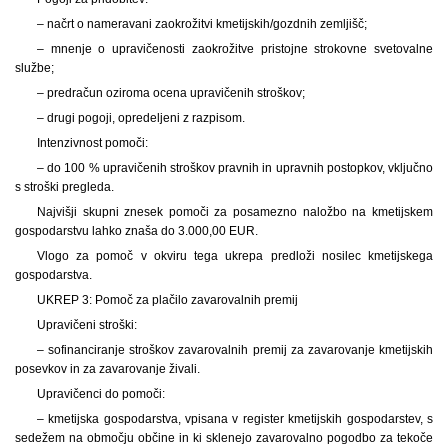
– načrt o nameravani zaokrožitvi kmetijskih/gozdnih zemljišč;
– mnenje o upravičenosti zaokrožitve pristojne strokovne svetovalne
službe;
– predračun oziroma ocena upravičenih stroškov;
– drugi pogoji, opredeljeni z razpisom.
Intenzivnost pomoči:
– do 100 % upravičenih stroškov pravnih in upravnih postopkov, vključno
s stroški pregleda.
Najvišji skupni znesek pomoči za posamezno naložbo na kmetijskem
gospodarstvu lahko znaša do 3.000,00 EUR.
Vlogo za pomoč v okviru tega ukrepa predloži nosilec kmetijskega
gospodarstva.
UKREP 3: Pomoč za plačilo zavarovalnih premij
Upravičeni stroški:
– sofinanciranje stroškov zavarovalnih premij za zavarovanje kmetijskih
posevkov in za zavarovanje živali.
Upravičenci do pomoči:
– kmetijska gospodarstva, vpisana v register kmetijskih gospodarstev, s
sedežem na območju občine in ki sklenejo zavarovalno pogodbo za tekoče