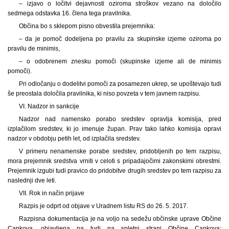
– izjavo o ločitvi dejavnosti oziroma stroškov vezano na določilo
sedmega odstavka 16. člena tega pravilnika.
Občina bo s sklepom pisno obvestila prejemnika:
– da je pomoč dodeljena po pravilu za skupinske izjeme oziroma po
pravilu de minimis,
– o odobrenem znesku pomoči (skupinske izjeme ali de minimis
pomoči).
Pri odločanju o dodelitvi pomoči za posamezen ukrep, se upoštevajo tudi
še preostala določila pravilnika, ki niso povzeta v tem javnem razpisu.
VI. Nadzor in sankcije
Nadzor nad namensko porabo sredstev opravlja komisija, pred
izplačilom sredstev, ki jo imenuje župan. Prav tako lahko komisija opravi
nadzor v obdobju petih let, od izplačila sredstev.
V primeru nenamenske porabe sredstev, pridobljenih po tem razpisu,
mora prejemnik sredstva vrniti v celoti s pripadajočimi zakonskimi obrestmi.
Prejemnik izgubi tudi pravico do pridobitve drugih sredstev po tem razpisu za
naslednji dve leti.
VII. Rok in način prijave
Razpis je odprt od objave v Uradnem listu RS do 26. 5. 2017.
Razpisna dokumentacija je na voljo na sedežu občinske uprave Občine
Cankova, objavljena pa tudi na spletni strani Občine Cankova: