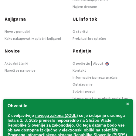
Najem dvorane
Knjigarna
UL info tok
Novo v ponudbi
O storitvi
Kako nakupovati v spletni knjigarni
Preizkusi brezplačno
Novice
Podjetje
|
Aktualni članki
O podjetju
About
Naroči se na novice
Kontakt
Informacije javnega značaja
Oglaševanje
Splošni pogoji
Izjava o varstvu osebnih podatkov
×
E-dražbe
Obvestilo
Z uveljavitvijo
novega zakona (ZOUL)
se je
izdajanje uradnega
lista s 1. 3. 2026 preneslo
neposredno
na Službo Vlade
Republike Slovenije za zakonodajo
. Od tega datuma bodo vse
objave dostopne izključno v elektronski obliki na spletišču
Pravnega informacijskega sistema Republike Slovenije (PISRS),