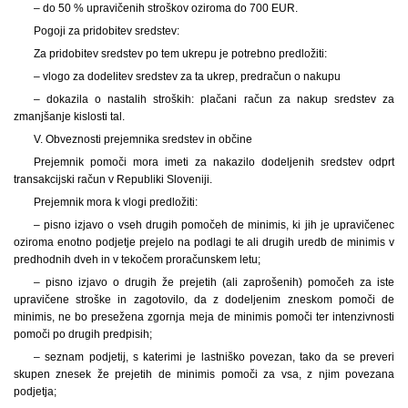
– do 50 % upravičenih stroškov oziroma do 700 EUR.
Pogoji za pridobitev sredstev:
Za pridobitev sredstev po tem ukrepu je potrebno predložiti:
– vlogo za dodelitev sredstev za ta ukrep, predračun o nakupu
– dokazila o nastalih stroških: plačani račun za nakup sredstev za
zmanjšanje kislosti tal.
V. Obveznosti prejemnika sredstev in občine
Prejemnik pomoči mora imeti za nakazilo dodeljenih sredstev odprt
transakcijski račun v Republiki Sloveniji.
Prejemnik mora k vlogi predložiti:
– pisno izjavo o vseh drugih pomočeh de minimis, ki jih je upravičenec
oziroma enotno podjetje prejelo na podlagi te ali drugih uredb de minimis v
predhodnih dveh in v tekočem proračunskem letu;
– pisno izjavo o drugih že prejetih (ali zaprošenih) pomočeh za iste
upravičene stroške in zagotovilo, da z dodeljenim zneskom pomoči de
minimis, ne bo presežena zgornja meja de minimis pomoči ter intenzivnosti
pomoči po drugih predpisih;
– seznam podjetij, s katerimi je lastniško povezan, tako da se preveri
skupen znesek že prejetih de minimis pomoči za vsa, z njim povezana
podjetja;