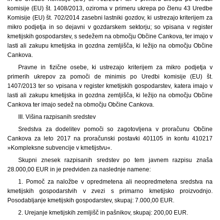
komisije (EU) št. 1408/2013, oziroma v primeru ukrepa po členu 43 Uredbe
Komisije (EU) št. 702/2014 zasebni lastniki gozdov, ki ustrezajo kriterijem za
mikro podjetja in so dejavni v gozdarskem sektorju; so vpisana v register
kmetijskih gospodarstev, s sedežem na območju Občine Cankova, ter imajo v
lasti ali zakupu kmetijska in gozdna zemljišča, ki ležijo na območju Občine
Cankova.
Pravne in fizične osebe, ki ustrezajo kriterijem za mikro podjetja v
primerih ukrepov za pomoči de minimis po Uredbi komisije (EU) št.
1407/2013 ter so vpisana v register kmetijskih gospodarstev, katera imajo v
lasti ali zakupu kmetijska in gozdna zemljišča, ki ležijo na območju Občine
Cankova ter imajo sedež na območju Občine Cankova.
III. Višina razpisanih sredstev
Sredstva za dodelitev pomoči so zagotovljena v proračunu Občine
Cankova za leto 2017 na proračunski postavki 401105 in kontu 410217
»Kompleksne subvencije v kmetijstvu«.
Skupni znesek razpisanih sredstev po tem javnem razpisu znaša
28.000,00 EUR in je predviden za naslednje namene:
1. Pomoč za naložbe v opredmetena ali neopredmetena sredstva na
kmetijskih gospodarstvih v zvezi s primarno kmetijsko proizvodnjo.
Posodabljanje kmetijskih gospodarstev, skupaj: 7.000,00 EUR.
2. Urejanje kmetijskih zemljišč in pašnikov, skupaj: 200,00 EUR.