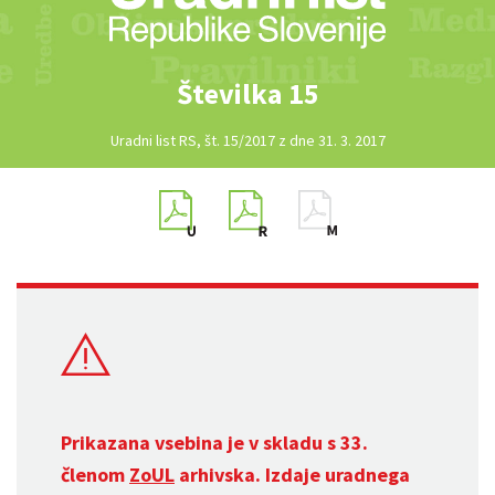
Številka 15
Uradni list RS, št. 15/2017 z dne 31. 3. 2017
Prikazana vsebina je v skladu s 33.
členom
ZoUL
arhivska. Izdaje uradnega