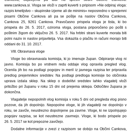
www.cankova.si. Vloga se vloži v zaprti kuverti s pripisom »Ne odpiraj vloga:
razpis kmetijstvo – skupinske izjeme ali de minimis« neposredno v sprejemni
pisarni Občine Cankova ali pa se pošlje na naslov Občina Cankova,
Cankova 25, 9261 Cankova. Pravočasno prispela vloga je tista, ki bo
prispela do 26. 5. 2017, oziroma vloga, poslana priporočeno po pošti s
poštnim žigom do vključno 26. 5. 2017. Na hrbtni strani kuverte morata biti
polni naziv in naslov prijavitelja. Vsa dokazila o plačilu in računi morajo biti
oddani do 31. 10. 2017.
VIII. Obravnava vloge
Vloge bo obravnavala komisija, ki jo imenuje župan. Odpiranje vlog ni
javno. Komisija bo po vrstnem redu oddaje vlog opravila pregled vlog.
Ocenila jih bo na podlagi pogojev in meril iz javnega razpisa ter pripravila
predlog prejemnikov sredstev. Na podlagi predloga komisije bo občinska
uprava izdala sklep. Na sklep o dodelitvi sredstev lahko vlagatelj vloži
pritožbo pri županu v roku 15 dni od prejema sklepa. Odločitev župana je
dokončna.
Vlagatelje nepopolnih vlog komisija v roku 5 dni od pregleda vlog pisno
pozove, da jih dopolnijo. Nepopolne vloge, ki jih vlagatelji ne dopolnijo v
roku, se zavrže, neustrezno dopolnjene pa zavrne. Vloge, ki ne izpolnjujejo
pogojev razpisa, se kot neustrezne zavrnejo. Vloge, ki bodo prispele po
26. 5. 2017 se kot prepozne zavržejo.
Dodatne informacije v zvezi z razpisom se dobijo na Občini Cankova,