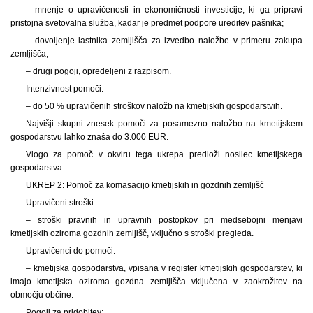
– mnenje o upravičenosti in ekonomičnosti investicije, ki ga pripravi
pristojna svetovalna služba, kadar je predmet podpore ureditev pašnika;
– dovoljenje lastnika zemljišča za izvedbo naložbe v primeru zakupa
zemljišča;
– drugi pogoji, opredeljeni z razpisom.
Intenzivnost pomoči:
– do 50 % upravičenih stroškov naložb na kmetijskih gospodarstvih.
Najvišji skupni znesek pomoči za posamezno naložbo na kmetijskem
gospodarstvu lahko znaša do 3.000 EUR.
Vlogo za pomoč v okviru tega ukrepa predloži nosilec kmetijskega
gospodarstva.
UKREP 2: Pomoč za komasacijo kmetijskih in gozdnih zemljišč
Upravičeni stroški:
– stroški pravnih in upravnih postopkov pri medsebojni menjavi
kmetijskih oziroma gozdnih zemljišč, vključno s stroški pregleda.
Upravičenci do pomoči:
– kmetijska gospodarstva, vpisana v register kmetijskih gospodarstev, ki
imajo kmetijska oziroma gozdna zemljišča vključena v zaokrožitev na
območju občine.
Pogoji za pridobitev: