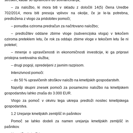
– za naložbo, ki mora biti v skladu z določili 14(5) člena Uredbe
702/2014, mora biti presoja vplivov na okolje, če je le-ta potrebna,
predložena z vlogo za pridobitev pomoči;
– ponudba oziroma predračun za načrtovano naložbo;
– predložitev oddane zbirne vloge (subvencijska vloga) v tekočem
oziroma preteklem letu, če rok za oddajo zbirne vloge v tekočem letu še ni
potekel;
– mnenje o upravičenosti in ekonomičnosti investicije, ki ga pripravi
pristojna svetovalna služba;
– drugi pogoji, opredeljeni z javnim razpisom.
Intenzivnost pomoči:
– do 50 % upravičenih stroškov naložb na kmetijskih gospodarstvih.
Najvišji skupni znesek pomoči za posamezno naložbo na kmetijskem
gospodarstvu lahko znaša do 3.000 EUR.
Vlogo za pomoč v okviru tega ukrepa predloži nosilec kmetijskega
gospodarstva.
1.2 Urejanje kmetijskih zemljišč in pašnikov
Pomoč se lahko dodeli za namen urejanja kmetijskih zemljišč in
pašnikov.