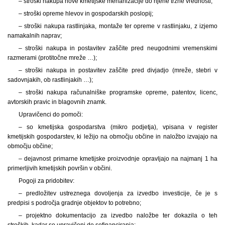
– stroški nakupa nove kmetijske mehanizacije do njene tržne vrednosti;
– stroški opreme hlevov in gospodarskih poslopij;
– stroški nakupa rastlinjaka, montaže ter opreme v rastlinjaku, z izjemo
namakalnih naprav;
– stroški nakupa in postavitev zaščite pred neugodnimi vremenskimi
razmerami (protitočne mreže …);
– stroški nakupa in postavitev zaščite pred divjadjo (mreže, stebri v
sadovnjakih, ob rastlinjakih …);
– stroški nakupa računalniške programske opreme, patentov, licenc,
avtorskih pravic in blagovnih znamk.
Upravičenci do pomoči:
– so kmetijska gospodarstva (mikro podjetja), vpisana v register
kmetijskih gospodarstev, ki ležijo na območju občine in naložbo izvajajo na
območju občine;
– dejavnost primarne kmetijske proizvodnje opravljajo na najmanj 1 ha
primerljivih kmetijskih površin v občini.
Pogoji za pridobitev:
– predložitev ustreznega dovoljenja za izvedbo investicije, če je s
predpisi s področja gradnje objektov to potrebno;
– projektno dokumentacijo za izvedbo naložbe ter dokazila o teh
stroških, kadar so upravičeni do sofinanciranja;