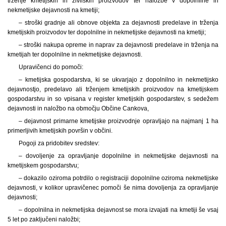
trženje kmetijskih in živilskih proizvodov ter naložbe v dopolnilne in
nekmetijske dejavnosti na kmetiji;
– stroški gradnje ali obnove objekta za dejavnosti predelave in trženja
kmetijskih proizvodov ter dopolnilne in nekmetijske dejavnosti na kmetiji;
– stroški nakupa opreme in naprav za dejavnosti predelave in trženja na
kmetijah ter dopolnilne in nekmetijske dejavnosti.
Upravičenci do pomoči:
– kmetijska gospodarstva, ki se ukvarjajo z dopolnilno in nekmetijsko
dejavnostjo, predelavo ali trženjem kmetijskih proizvodov na kmetijskem
gospodarstvu in so vpisana v register kmetijskih gospodarstev, s sedežem
dejavnosti in naložbo na območju Občine Cankova,
– dejavnost primarne kmetijske proizvodnje opravljajo na najmanj 1 ha
primerljivih kmetijskih površin v občini.
Pogoji za pridobitev sredstev:
– dovoljenje za opravljanje dopolnilne in nekmetijske dejavnosti na
kmetijskem gospodarstvu;
– dokazilo oziroma potrdilo o registraciji dopolnilne oziroma nekmetijske
dejavnosti, v kolikor upravičenec pomoči še nima dovoljenja za opravljanje
dejavnosti;
– dopolnilna in nekmetijska dejavnost se mora izvajati na kmetiji še vsaj
5 let po zaključeni naložbi;