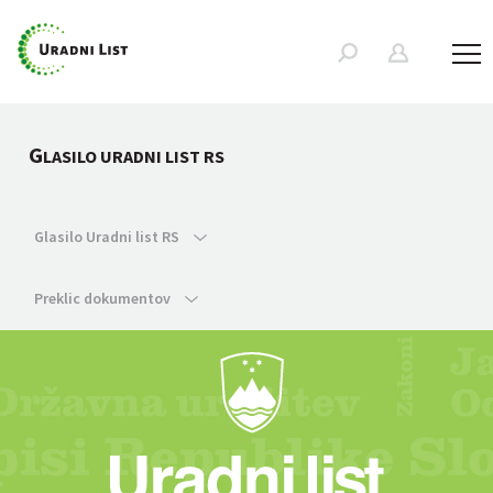
G
LASILO URADNI LIST RS
Glasilo Uradni list RS
Preklic dokumentov