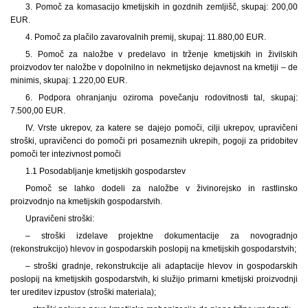
3. Pomoč za komasacijo kmetijskih in gozdnih zemljišč, skupaj: 200,00
EUR.
4. Pomoč za plačilo zavarovalnih premij, skupaj: 11.880,00 EUR.
5. Pomoč za naložbe v predelavo in trženje kmetijskih in živilskih
proizvodov ter naložbe v dopolnilno in nekmetijsko dejavnost na kmetiji – de
minimis, skupaj: 1.220,00 EUR.
6. Podpora ohranjanju oziroma povečanju rodovitnosti tal, skupaj:
7.500,00 EUR.
IV. Vrste ukrepov, za katere se dajejo pomoči, cilji ukrepov, upravičeni
stroški, upravičenci do pomoči pri posameznih ukrepih, pogoji za pridobitev
pomoči ter intezivnost pomoči
1.1 Posodabljanje kmetijskih gospodarstev
Pomoč se lahko dodeli za naložbe v živinorejsko in rastlinsko
proizvodnjo na kmetijskih gospodarstvih.
Upravičeni stroški:
– stroški izdelave projektne dokumentacije za novogradnjo
(rekonstrukcijo) hlevov in gospodarskih poslopij na kmetijskih gospodarstvih;
– stroški gradnje, rekonstrukcije ali adaptacije hlevov in gospodarskih
poslopij na kmetijskih gospodarstvih, ki služijo primarni kmetijski proizvodnji
ter ureditev izpustov (stroški materiala);