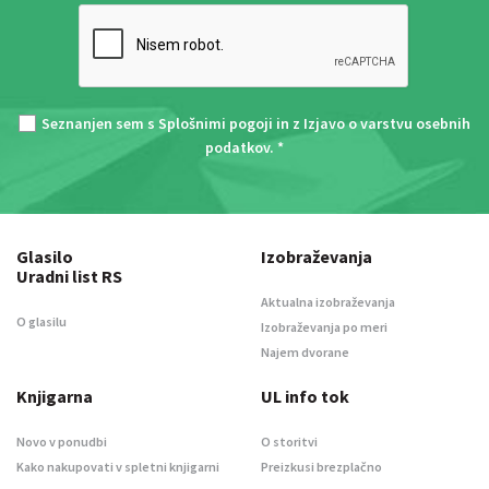
Seznanjen sem s
Splošnimi pogoji
in z
Izjavo o varstvu osebnih
podatkov
. *
Glasilo
Izobraževanja
Uradni list RS
Aktualna izobraževanja
O glasilu
Izobraževanja po meri
Najem dvorane
Knjigarna
UL info tok
Novo v ponudbi
O storitvi
Kako nakupovati v spletni knjigarni
Preizkusi brezplačno