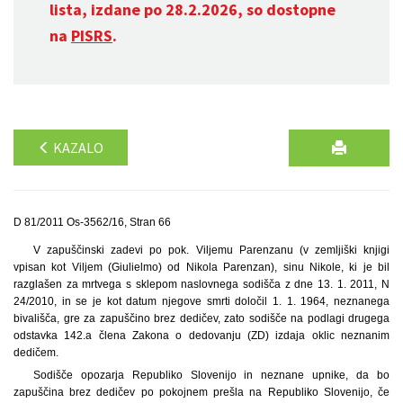
lista, izdane po 28.2.2026, so dostopne
na
PISRS
.
KAZALO
D 81/2011 Os-3562/16, Stran 66
V zapuščinski zadevi po pok. Viljemu Parenzanu (v zemljiški knjigi
vpisan kot Viljem (Giulielmo) od Nikola Parenzan), sinu Nikole, ki je bil
razglašen za mrtvega s sklepom naslovnega sodišča z dne 13. 1. 2011, N
24/2010, in se je kot datum njegove smrti določil 1. 1. 1964, neznanega
bivališča, gre za zapuščino brez dedičev, zato sodišče na podlagi drugega
odstavka 142.a člena Zakona o dedovanju (ZD) izdaja oklic neznanim
dedičem.
Sodišče opozarja Republiko Slovenijo in neznane upnike, da bo
zapuščina brez dedičev po pokojnem prešla na Republiko Slovenijo, če