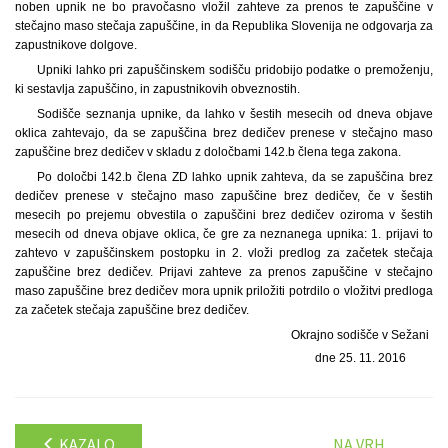
noben upnik ne bo pravočasno vložil zahteve za prenos te zapuščine v
stečajno maso stečaja zapuščine, in da Republika Slovenija ne odgovarja za
zapustnikove dolgove.
Upniki lahko pri zapuščinskem sodišču pridobijo podatke o premoženju,
ki sestavlja zapuščino, in zapustnikovih obveznostih.
Sodišče seznanja upnike, da lahko v šestih mesecih od dneva objave
oklica zahtevajo, da se zapuščina brez dedičev prenese v stečajno maso
zapuščine brez dedičev v skladu z določbami 142.b člena tega zakona.
Po določbi 142.b člena ZD lahko upnik zahteva, da se zapuščina brez
dedičev prenese v stečajno maso zapuščine brez dedičev, če v šestih
mesecih po prejemu obvestila o zapuščini brez dedičev oziroma v šestih
mesecih od dneva objave oklica, če gre za neznanega upnika: 1. prijavi to
zahtevo v zapuščinskem postopku in 2. vloži predlog za začetek stečaja
zapuščine brez dedičev. Prijavi zahteve za prenos zapuščine v stečajno
maso zapuščine brez dedičev mora upnik priložiti potrdilo o vložitvi predloga
za začetek stečaja zapuščine brez dedičev.
Okrajno sodišče v Sežani
dne 25. 11. 2016
KAZALO
NA VRH