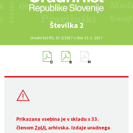
Številka 2
Uradni list RS, št. 2/2017 z dne 13. 1. 2017
Prikazana vsebina je v skladu s 33.
členom
ZoUL
arhivska. Izdaje uradnega