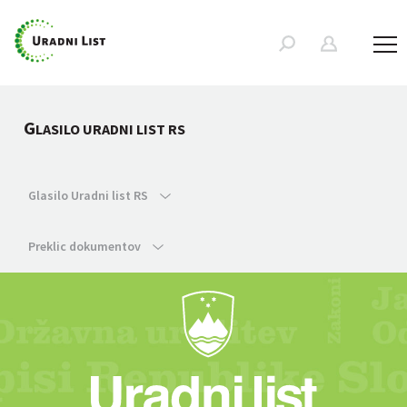
G
LASILO URADNI LIST RS
Glasilo Uradni list RS
Preklic dokumentov