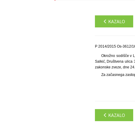
KAZALO
P 2014/2015 Os-3612/16
Okrožno sodišče v L
Salkić, Društvena ulica
zakonske zveze, dne 24. 
Za začasnega zastopn
KAZALO