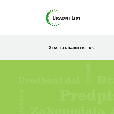
G
LASILO URADNI LIST RS