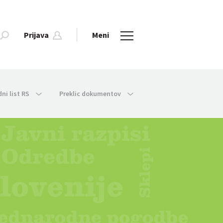
Prijava
Meni
dni list RS
Preklic dokumentov