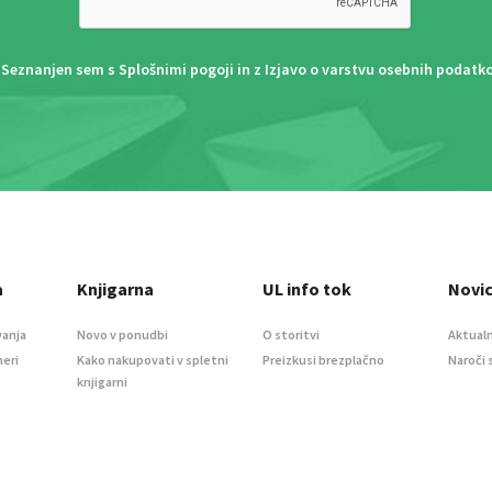
Seznanjen sem s
Splošnimi pogoji
in z
Izjavo o varstvu osebnih podatk
a
Knjigarna
UL info tok
Novi
vanja
Novo v ponudbi
O storitvi
Aktualn
meri
Kako nakupovati v spletni
Preizkusi brezplačno
Naroči 
knjigarni