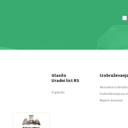
Glasilo
Izobraževanj
Uradni list RS
Aktualna izobraže
O glasilu
Izobraževanja po 
Najem dvorane