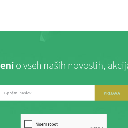
eni
o vseh naših novostih, akci
PRIJAVA