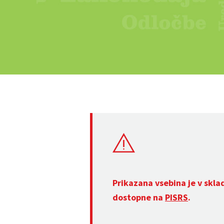
Prikazana vsebina je v skla
dostopne na
PISRS
.