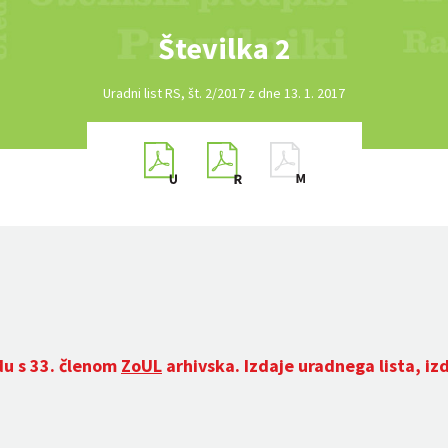
Številka 2
Uradni list RS, št. 2/2017 z dne 13. 1. 2017
du s 33. členom
ZoUL
arhivska. Izdaje uradnega lista, iz