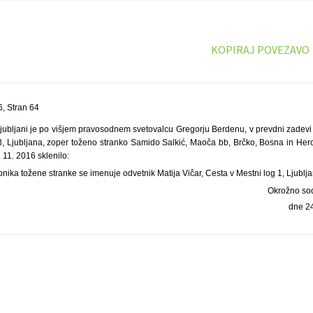
KOPIRAJ POVEZAVO
, Stran 64
jubljani je po višjem pravosodnem svetovalcu Gregorju Berdenu, v prevdni zadev
 3, Ljubljana, zoper toženo stranko Samido Salkić, Maoča bb, Brčko, Bosna in Her
11. 2016 sklenilo:
ika tožene stranke se imenuje odvetnik Matija Vičar, Cesta v Mestni log 1, Ljublj
Okrožno sod
dne 2