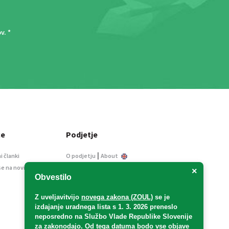
ov
. *
ce
Podjetje
|
i članki
O podjetju
About
se na novice
Kontakt
×
Obvestilo
Informacije javnega
značaja
Z uveljavitvijo
novega zakona (ZOUL)
se je
Oglaševanje
izdajanje uradnega lista s 1. 3. 2026 preneslo
Splošni pogoji
neposredno
na Službo Vlade Republike Slovenije
Izjava o varstvu osebnih
za zakonodajo
. Od tega datuma bodo vse objave