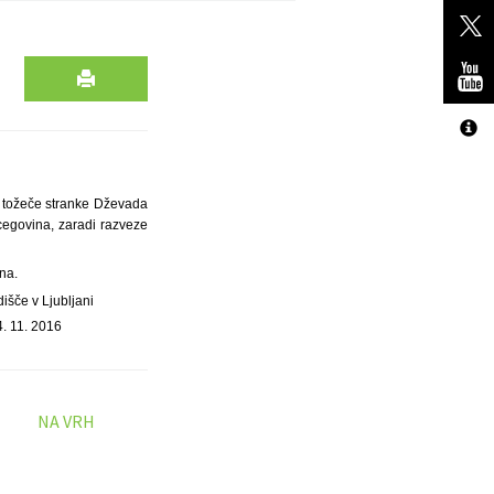
i tožeče stranke Dževada
cegovina, zaradi razveze
ana.
išče v Ljubljani
4. 11. 2016
NA VRH