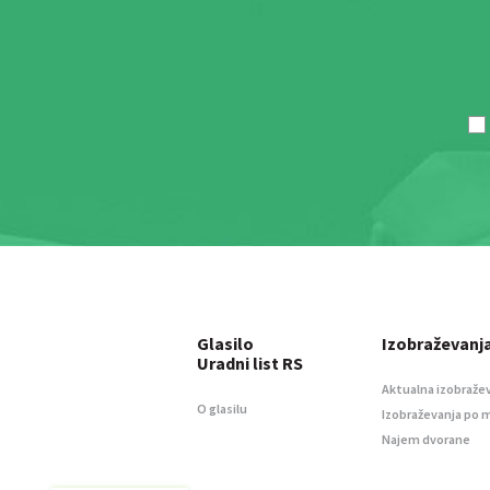
Glasilo
Izobraževanj
Uradni list RS
Aktualna izobraže
O glasilu
Izobraževanja po 
Najem dvorane