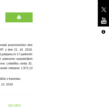
 postal pravnomočen dne
5097 z dne 21. 10. 2016,
 Ljubljana in 17 parkirnih
 z ustreznim solastniškim
lovu Letališka cesta 32,
zaradi izterjave 1.972,13
dišče v Kamniku
. 12. 2016
NA VRH