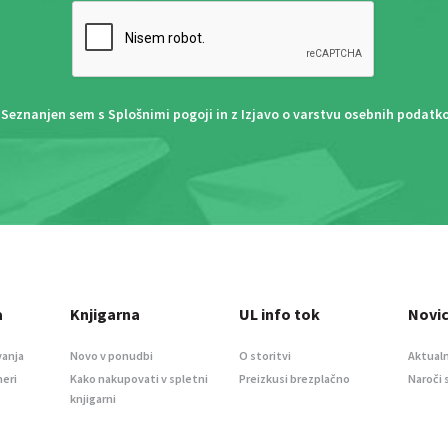
Seznanjen sem s
Splošnimi pogoji
in z
Izjavo o varstvu osebnih podatk
a
Knjigarna
UL info tok
Novi
vanja
Novo v ponudbi
O storitvi
Aktualn
meri
Kako nakupovati v spletni
Preizkusi brezplačno
Naroči 
knjigarni