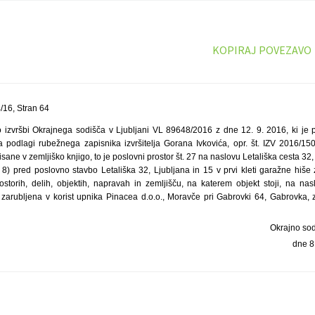
KOPIRAJ POVEZAVO
16, Stran 64
 izvršbi Okrajnega sodišča v Ljubljani VL 89648/2016 z dne 12. 9. 2016, ki je
a podlagi rubežnega zapisnika izvršitelja Gorana Ivkovića, opr. št. IZV 2016/1
sane v zemljiško knjigo, to je poslovni prostor št. 27 na naslovu Letališka cesta 32,
in 8) pred poslovno stavbo Letališka 32, Ljubljana in 15 v prvi kleti garažne hiše
torih, delih, objektih, napravah in zemljišču, na katerem objekt stoji, na nas
, zarubljena v korist upnika Pinacea d.o.o., Moravče pri Gabrovki 64, Gabrovka, 
Okrajno so
dne 8