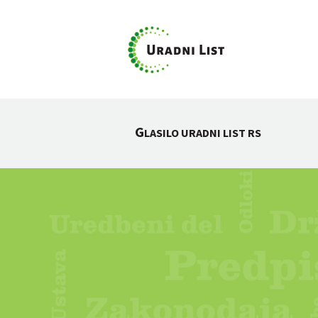
G
LASILO URADNI LIST RS