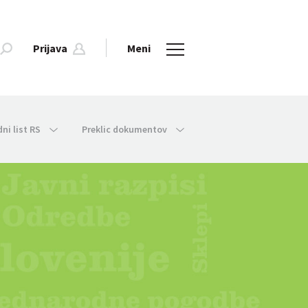
Prijava
Meni
dni list RS
Preklic dokumentov