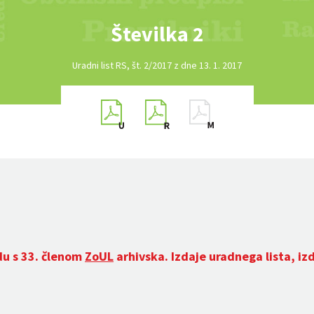
Številka 2
Uradni list RS, št. 2/2017 z dne 13. 1. 2017
du s 33. členom
ZoUL
arhivska. Izdaje uradnega lista, iz