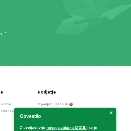
ov
. *
ce
Podjetje
|
i članki
O podjetju
About
se na novice
Kontakt
×
Obvestilo
Informacije javnega
značaja
Z uveljavitvijo
novega zakona (ZOUL)
se je
Oglaševanje