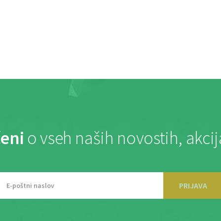
eni
o vseh naših novostih, akci
PRIJAVA