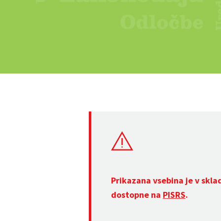
Prikazana vsebina je v skla
dostopne na
PISRS
.