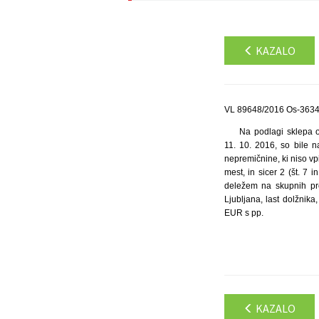
KAZALO
VL 89648/2016 Os-3634/
Na podlagi sklepa o
11. 10. 2016, so bile n
nepremičnine, ki niso vpi
mest, in sicer 2 (št. 7 
deležem na skupnih pros
Ljubljana, last dolžnika
EUR s pp.
KAZALO