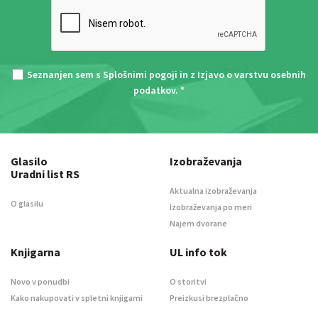
Seznanjen sem s
Splošnimi pogoji
in z
Izjavo o varstvu osebnih
podatkov
. *
Glasilo
Izobraževanja
Uradni list RS
Aktualna izobraževanja
O glasilu
Izobraževanja po meri
Najem dvorane
Knjigarna
UL info tok
Novo v ponudbi
O storitvi
Kako nakupovati v spletni knjigarni
Preizkusi brezplačno