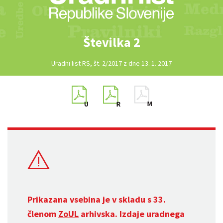
Številka 2
Uradni list RS, št. 2/2017 z dne 13. 1. 2017
Prikazana vsebina je v skladu s 33.
členom
ZoUL
arhivska. Izdaje uradnega