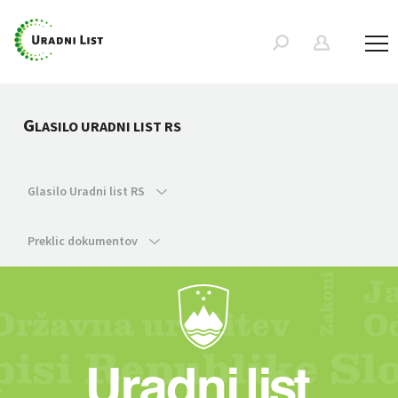
G
LASILO URADNI LIST RS
Glasilo Uradni list RS
Preklic dokumentov