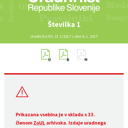
Številka 1
Uradni list RS, št. 1/2017 z dne 6. 1. 2017
Prikazana vsebina je v skladu s 33.
členom
ZoUL
arhivska. Izdaje uradnega