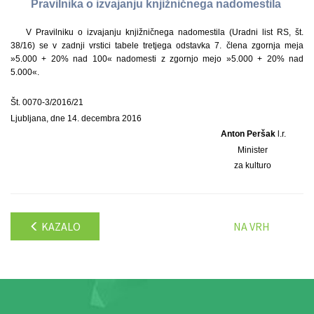
Pravilnika o izvajanju knjižničnega nadomestila
V Pravilniku o izvajanju knjižničnega nadomestila (Uradni list RS, št.
38/16) se v zadnji vrstici tabele tretjega odstavka 7. člena zgornja meja
»5.000 + 20% nad 100« nadomesti z zgornjo mejo »5.000 + 20% nad
5.000«.
Št. 0070-3/2016/21
Ljubljana, dne 14. decembra 2016
Anton Peršak
l.r.
Minister
za kulturo
KAZALO
NA VRH