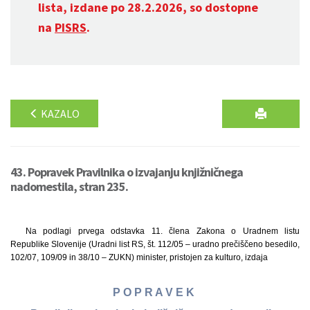
lista, izdane po 28.2.2026, so dostopne
na
PISRS
.
KAZALO
43. Popravek Pravilnika o izvajanju knjižničnega
nadomestila, stran 235.
Na podlagi prvega odstavka 11. člena Zakona o Uradnem listu
Republike Slovenije (Uradni list RS, št. 112/05 – uradno prečiščeno besedilo,
102/07, 109/09 in 38/10 – ZUKN) minister, pristojen za kulturo, izdaja
P O P R A V E K