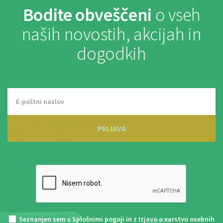
Bodite obveščeni
o vseh
naših novostih, akcijah in
dogodkih
PRIJAVA
Seznanjen sem s
Splošnimi pogoji
in z
Izjavo o varstvu osebnih