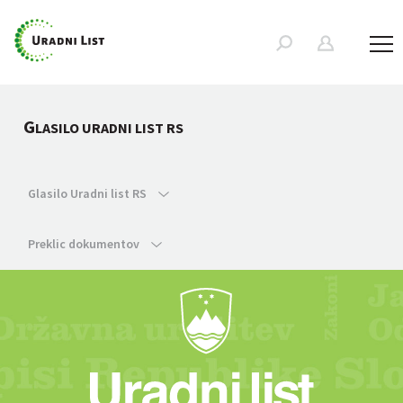
G
LASILO URADNI LIST RS
Glasilo Uradni list RS
Preklic dokumentov