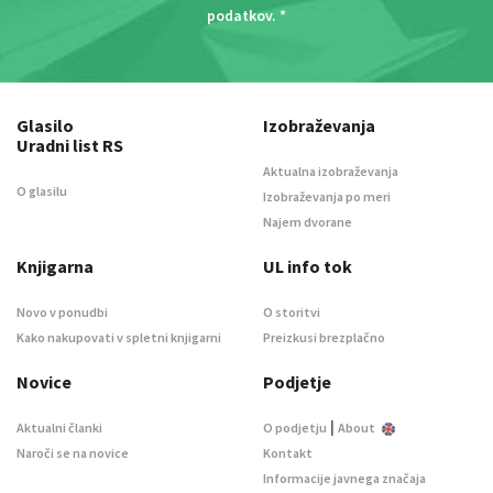
podatkov
. *
Glasilo
Izobraževanja
Uradni list RS
Aktualna izobraževanja
O glasilu
Izobraževanja po meri
Najem dvorane
Knjigarna
UL info tok
Novo v ponudbi
O storitvi
Kako nakupovati v spletni knjigarni
Preizkusi brezplačno
Novice
Podjetje
|
Aktualni članki
O podjetju
About
Naroči se na novice
Kontakt
Informacije javnega značaja